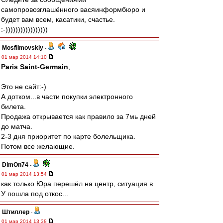
самопровозглашённого васяинформбюро и
будет вам всем, касатики, счастье.
:-)))))))))))))))))
Mosfilmovskiy
-
01 мар 2014 14:10
Paris Saint-Germain
,
Это не сайт:-)
А дотком...в части покупки электронного
билета.
Продажа открывается как правило за 7мь дней
до матча.
2-3 дня приоритет по карте болельщика.
Потом все желающие.
DimOn74
-
01 мар 2014 13:54
как только Юра перешёл на центр, ситуация в
У пошла под откос...
Штиллер
-
01 мар 2014 13:38