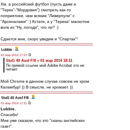
Хм, а российский футбол (пусть даже и
"Терек"-"Мордовия") смотреть как-то
поприятнее, чем всякие "Ливерпули" с
"Арсеналами" :) Кстати, а у "Терека" маскотом
волк из "Ну, погоди", что ли? :)
Сдается мне, скоро увидим и "Спартак"!
Lubbie
-
01 мар 2014 17:27
StuG 40 Ausf F/8 » 01 мар 2014 18:11
По прямой ссылке мой Adobe Acrobat это не
читает
Мой Chrome в данном случае совсем не хром.
Каламбур! )) В смысле, не хромает. ))
StuG 40 Ausf F/8
-
01 мар 2014 17:11
Lubbie
,
Спасибо!
Мне уже сказали, что это "сканы английских
газет".