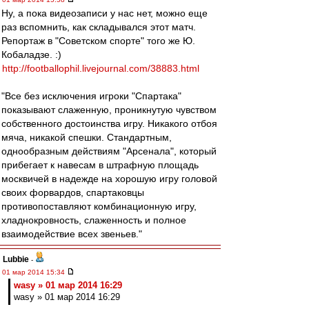
Ну, а пока видеозаписи у нас нет, можно еще
раз вспомнить, как складывался этот матч.
Репортаж в "Советском спорте" того же Ю.
Кобаладзе. :)
http://footballophil.livejournal.com/38883.html
"Все без исключения игроки "Спартака"
показывают слаженную, проникнутую чувством
собственного достоинства игру. Никакого отбоя
мяча, никакой спешки. Стандартным,
однообразным действиям "Арсенала", который
прибегает к навесам в штрафную площадь
москвичей в надежде на хорошую игру головой
своих форвардов, спартаковцы
противопоставляют комбинационную игру,
хладнокровность, слаженность и полное
взаимодействие всех звеньев."
Lubbie
-
01 мар 2014 15:34
wasy » 01 мар 2014 16:29
wasy » 01 мар 2014 16:29