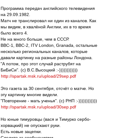
Программа передач английского телевидения
на 29.09.1982.
Матч не транслировал ни один из каналов. Как
мы видим, в хвалёной Англии, их в то время
было всего 4.
Не на много больше, чем в СССР.
BBC-1, BBC-2, ITV London, Granada, остальные
несколько региональных каналов, которые
давали картинку на разные районы Лондона.
"А потом, про этот случай раструбят на
БиБиСи". (с) В.С.Высоцкий :-))))))))))))
http://spartak.msk.ru/upload/29sep.pdf
Это газета за 30 сентября, отсчёт о матче. Но
эту картинку многие видели.
"Повторение - мать ученья". (с) РНП :-))))))))))))
http://spartak.msk.ru/upload/30sep.pdf
Но юные тимуровцы (вася и Тимурко сербо-
хорвацкий) не опускают руки.
Есть новые зацепки.
Следите за сообщениями