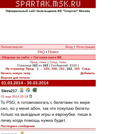
Официальный сайт болельщиков ФК "Спартак" Москва
Полная версия
Вход
•
Регистрация
FAQ
•
Поиск
Общение на сайте
Гостевая книга ВВ
»
Пред. тема
|
След. тема
Страница
162
из
163
[ Сообщений: 8104 ]
На страницу
Пред.
1
...
159
,
160
,
161
,
162
,
163
След.
Начать новую тему
Добавить
Версия для печати
01.03.2014 - 30.03.2014
Slava217
-
01 мар 2014 20:18
To PSG, я готовпомогать с билетами по мере
сил, но у меня абон, так что покупаю билеты
только на выездные игры и еврокубки. пиши в
личку когда помощь нужна будет.
Последнее сообщение