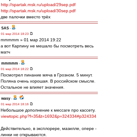
http://spartak.msk.ru/upload/29sep.pdf
http://spartak.msk.ru/upload/30sep.pdf
две палочки вместо трёх
SAS
-
01 мар 2014 18:23
mmmmm » 01 мар 2014 19:22
а вот Карпину не мешало бы посмотреть весь
матч
mmmmm
-
01 мар 2014 18:22
Посмотрел пинание мяча в Грозном. 5 минут.
Поляна очень хорошая. В российском смысле.
Остальное не влияет значения.
wasy
-
01 мар 2014 18:16
Небольшое дополнение к мессаге про кассету.
viewtopic.php?f=35&t=1692&p=324334#p324334
Действительно, в эксплорере, мазилле, опере -
линки не открываются.