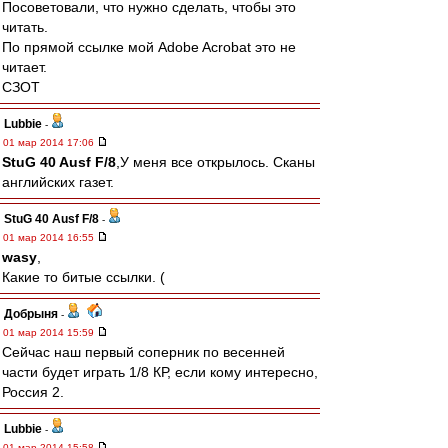
Посоветовали, что нужно сделать, чтобы это
читать.
По прямой ссылке мой Adobe Acrobat это не
читает.
СЗОТ
Lubbie
-
01 мар 2014 17:06
StuG 40 Ausf F/8
,У меня все открылось. Сканы
английских газет.
StuG 40 Ausf F/8
-
01 мар 2014 16:55
wasy
,
Какие то битые ссылки. (
Добрыня
-
01 мар 2014 15:59
Сейчас наш первый соперник по весенней
части будет играть 1/8 КР, если кому интересно,
Россия 2.
Lubbie
-
01 мар 2014 15:58