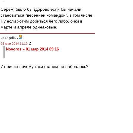
Серёж, было бы здорово если бы начали
становиться "весенней командой", в том числе.
Ну если хотим добиться чего либо, очки в
марте и апреле одинаковые.
-skeptik-
-
01 мар 2014 11:10
Novoros » 01 мар 2014 09:16
7 причин почему таки станем не набралось?
словесник
-
01 мар 2014 09:55
Слюшай, Саша, дарагой! Покупаю! Дарагой?
А могу вот бутсы снять — и без денег
поменять!
http://www.spartak.com/img/photo/50968.jpg
Valentinovich
-
01 мар 2014 09:19