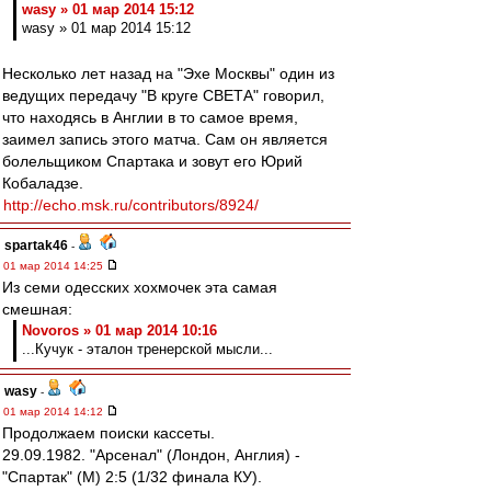
wasy » 01 мар 2014 15:12
wasy » 01 мар 2014 15:12
Несколько лет назад на "Эхе Москвы" один из
ведущих передачу "В круге СВЕТА" говорил,
что находясь в Англии в то самое время,
заимел запись этого матча. Сам он является
болельщиком Спартака и зовут его Юрий
Кобаладзе.
http://echo.msk.ru/contributors/8924/
spartak46
-
01 мар 2014 14:25
Из семи одесских хохмочек эта самая
смешная:
Novoros » 01 мар 2014 10:16
...Кучук - эталон тренерской мысли...
wasy
-
01 мар 2014 14:12
Продолжаем поиски кассеты.
29.09.1982. "Арсенал" (Лондон, Англия) -
"Спартак" (М) 2:5 (1/32 финала КУ).