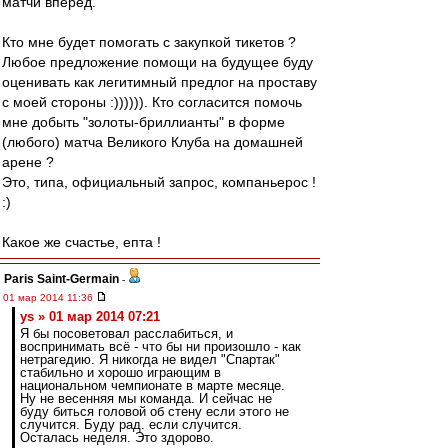
матчи вперёд.
Кто мне будет помогать с закупкой тикетов ?
Любое предложение помощи на будущее буду
оценивать как легитимный предлог на проставу
с моей стороны :)))))). Кто согласится помочь
мне добыть "золоты-бриллианты" в форме
(любого) матча Великого Клуба на домашней
арене ?
Это, типа, официальный запрос, компаньерос !
:)
Какое же счастье, епта !
Paris Saint-Germain
-
01 мар 2014 11:36
ys » 01 мар 2014 07:21
Я бы посоветовал расслабиться, и
воспринимать всё - что бы ни произошло - как
нетрагедию. Я никогда не видел "Спартак"
стабильно и хорошо играющим в
национальном чемпионате в марте месяце.
Ну не весенняя мы команда. И сейчас не
буду биться головой об стену если этого не
случится. Буду рад. если случится.
Осталась неделя. Это здорово.