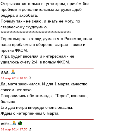
Открываются только в гугле хром, причём без
проблем и дополнительных загрузок адоб
редера и акробата.
Почему так - не знаю, и знать не могу, по
старческому скудоумию.
************************************************
Терек сыграл в атаку, думаю что Рахимов, зная
наши проблемы в обороне, сыграет также и
против ФКСМ.
Игра будет весёлая и интересная - не
удивлюсь счёту 2:4, в пользу ФКСМ.
SAS
-
01 мар 2014 18:06
Да, матч закончился. И для 1 марта качество
совсем неплохо.
Понравились обе команды, "Терек", конечно,
больше.
Его два негра впереди очень опасны.
Ждём с нетерпением 8 марта.
mifta
-
01 мар 2014 17:55