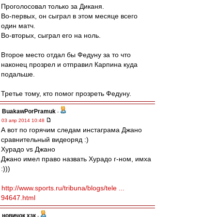
Проголосовал только за Диканя.
Во-первых, он сыграл в этом месяце всего
один матч.
Во-вторых, сыграл его на ноль.
Второе место отдал бы Федуну за то что
наконец прозрел и отправил Карпина куда
подальше.
Третье тому, кто помог прозреть Федуну.
BuakawPorPramuk
-
03 апр 2014 10:48
А вот по горячим следам инстаграма Джано
сравнительный видеоряд :)
Хурадо vs Джано
Джано имел право назвать Хурадо г-ном, имха
:)))
http://www.sports.ru/tribuna/blogs/tele ...
94647.html
новичок хзк
-