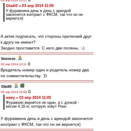
03 апр 2014 10:21
Gladi0 » 03 апр 2014 11:09
У фуражкина день в день с арендой
закончится контракт с ФКСМ, так что он не
вернется)
А актик подписать, что стороны претензий друг
к другу не имеют?
Заодно проставится. С него две поляны. :-)
Novoros
-
03 апр 2014 10:11
Вредитель номер один и родитель номер два
по совместительству. :D
Gladi0
-
03 апр 2014 10:09
wasy » 03 апр 2014 11:00
Фуражкин вернётся не один, а с дочкой -
весом 4,16 кг, которую зовут Роки.
У фуражкина день в день с арендой закончится
контракт с ФКСМ, так что он не вернется)