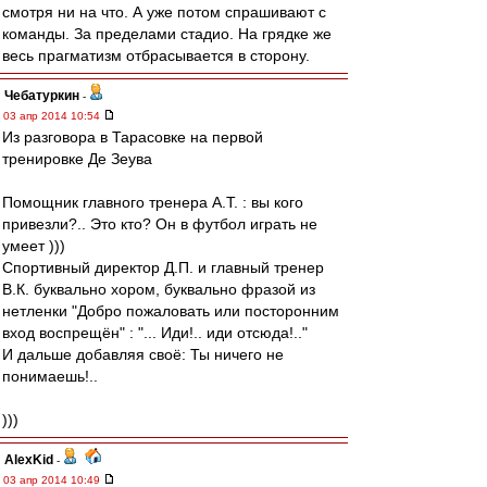
смотря ни на что. А уже потом спрашивают с
команды. За пределами стадио. На грядке же
весь прагматизм отбрасывается в сторону.
Чебатуркин
-
03 апр 2014 10:54
Из разговора в Тарасовке на первой
тренировке Де Зеува
Помощник главного тренера А.Т. : вы кого
привезли?.. Это кто? Он в футбол играть не
умеет )))
Спортивный директор Д.П. и главный тренер
В.К. буквально хором, буквально фразой из
нетленки "Добро пожаловать или посторонним
вход воспрещён" : "... Иди!.. иди отсюда!.."
И дальше добавляя своё: Ты ничего не
понимаешь!..
)))
AlexKid
-
03 апр 2014 10:49