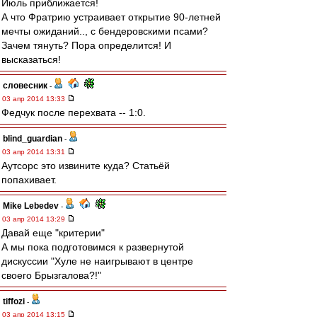
Июль приближается!
А что Фратрию устраивает открытие 90-летней
мечты ожиданий.., с бендеровскими псами?
Зачем тянуть? Пора определится! И
высказаться!
словесник
-
03 апр 2014 13:33
Федчук после перехвата -- 1:0.
blind_guardian
-
03 апр 2014 13:31
Аутсорс это извините куда? Статьёй
попахивает.
Mike Lebedev
-
03 апр 2014 13:29
Давай еще "критерии"
А мы пока подготовимся к развернутой
дискуссии "Хуле не наигрывают в центре
своего Брызгалова?!"
tiffozi
-
03 апр 2014 13:15