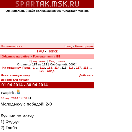
Официальный сайт болельщиков ФК "Спартак" Москва
Полная версия
Вход
•
Регистрация
FAQ
•
Поиск
Общение на сайте
Гостевая книга ВВ
»
Пред. тема
|
След. тема
Страница
115
из
122
[ Сообщений: 6092 ]
На страницу
Пред.
1
...
112
,
113
,
114
,
115
,
116
,
117
,
118
...
122
След.
Начать новую тему
Добавить
Версия для печати
01.04.2014 - 30.04.2014
rwspirit
-
03 апр 2014 14:58
Молодёжку с победой! 2-0
Лучшие по матчу
1) Федчук
2) Глоба