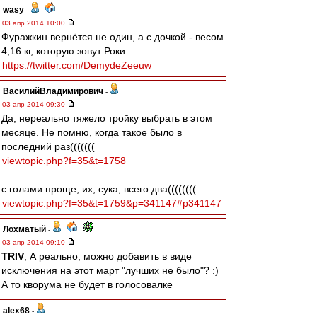
wasy
-
03 апр 2014 10:00
Фуражкин вернётся не один, а с дочкой - весом
4,16 кг, которую зовут Роки.
https://twitter.com/DemydeZeeuw
ВасилийВладимирович
-
03 апр 2014 09:30
Да, нереально тяжело тройку выбрать в этом
месяце. Не помню, когда такое было в
последний раз(((((((
viewtopic.php?f=35&t=1758
с голами проще, их, сука, всего два((((((((
viewtopic.php?f=35&t=1759&p=341147#p341147
Лохматый
-
03 апр 2014 09:10
TRIV
, А реально, можно добавить в виде
исключения на этот март "лучших не было"? :)
А то кворума не будет в голосовалке
alex68
-