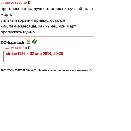
03 апр 2014 09:10
проголосовал за лучшего игрока и лучший гол в
марте
сильный горький привкус остался
кмк, такие месяцы, как нынешний март,
пропускать нужно
DONspartach
-
03 апр 2014 08:58
striker1936 » 02 апр 2014, 20:36
ВОСХИТЕТЕЛЬНО!Ждём кто музыку наложит :)
SAS
-
03 апр 2014 08:47
Как информирует Wall Street Journal, в
Международной федерации футбола
отказались удовлетворить запрос
американских сенаторов Марка Кирка и Дэа
Коатса, которые предложили лишить Россию
права участия на ЧМ-2014 году в связи с
событиями на Украине. Также сенаторы