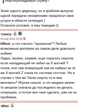
скаутскую/кадровую службу?
Знаю одного дяденьку, он в крайнем выпуске
одной передачи ненавязчиво предлагал свои
услуги в области селекции )
Огласите условия, я ему передам ))
Спектр
-
03 апр 2014 12:56
tiffozi
, а что считать "промахом"? Любые
возможные критерии на самом деле довольно
зыбкие.
Ладно, можно, скажем, еще поругать скаутов,
если нападающий не забил за X матчей Y
голов, или там атакующий хав не набрал за те
же X матчей Z очков по системе гол+пас. Но в
случае с тем же Таски скауты-то в чем
виноваты? Игрока нашли, а что медики зачем-
то решили сначала до последнего не делать
операцию, а потом все-таки сделать, уже не их
проблема.
tiffozi
-