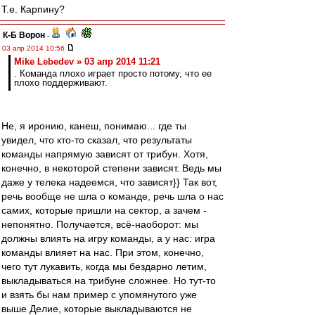
Т.е. Карпину?
К-Б Ворон
-
03 апр 2014 10:56
Mike Lebedev » 03 апр 2014 11:21
. Команда плохо играет просто потому, что ее
плохо поддерживают.
Не, я иронию, канеш, понимаю... где ты
увидел, что кто-то сказал, что результаты
команды напрямую зависят от трибун. Хотя,
конечно, в некоторой степени зависят. Ведь мы
даже у телека надеемся, что зависят}} Так вот,
речь вообще не шла о команде, речь шла о нас
самих, которые пришли на сектор, а зачем -
непонятно. Получается, всё-наоборот: мы
должны влиять на игру команды, а у нас: игра
команды влияет на нас. При этом, конечно,
чего тут лукавить, когда мы бездарно летим,
выкладываться на трибуне сложнее. Но тут-то
и взять бы нам пример с упомянутого уже
выше Делие, которые выкладываются не