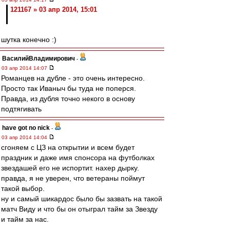
121167 » 03 апр 2014, 15:01
шутка конечно :)
ВасилийВладимирович
-
03 апр 2014 14:07
Романцев на дубле - это очень интересно.
Просто так Иваныч бы туда не поперся.
Правда, из дубля точно некого в основу
подтягивать
have got no nick
-
03 апр 2014 14:04
сгоняем с ЦЗ на открытии и всем будет
праздник и даже имя спонсора на футболках
звездашей его не испортит. нахер дырку.
правда, я не уверен, что ветераны поймут
такой выбор.
ну и самый шикардос было бы зазвать на такой
матч Виду и что бы он отыграл тайм за Звезду
и тайм за нас.