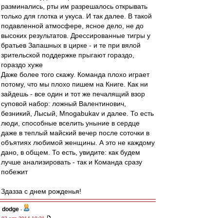
разминались, рты им разрешалось открывать
только для глотка и укуса. И так далее. В такой
подавленной атмосфере, ясное дело, не до
высоких результатов. Дрессированные тигры у
братьев Запашных в цирке - и те при вялой
зрительской поддержке прыгают гораздо,
гораздо хуже
Даже более того скажу. Команда плохо играет
потому, что мы плохо пишем на Книге. Как ни
зайдешь - все один и тот же печалящий взор
суповой набор: ложный Валентинович,
безникий, Лысый, Mnogabukav и далее. То есть
люди, способные вселить уныние в сердце
даже в теплый майский вечер после соточки в
объятиях любимой женщины. А это не каждому
дано, в общем. То есть, увидите: как будем
лучше анализировать - так и Команда сразу
побежит
Здазза с днем рожденья!
dodge
-