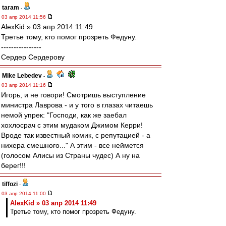
taram
-
03 апр 2014 11:56
AlexKid » 03 апр 2014 11:49
Третье тому, кто помог прозреть Федуну.
----------------
Сердер Сердерову
Mike Lebedev
-
03 апр 2014 11:16
Игорь, и не говори! Смотришь выступление
министра Лаврова - и у того в глазах читаешь
немой упрек: "Господи, как же заебал
хохлосрач с этим мудаком Джимом Керри!
Вроде так известный комик, с репутацией - а
нихера смешного..." А этим - все неймется
(голосом Алисы из Страны чудес) А ну на
берег!!!
tiffozi
-
03 апр 2014 11:00
AlexKid » 03 апр 2014 11:49
Третье тому, кто помог прозреть Федуну.