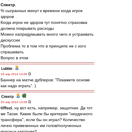
Спектр
,
% сыгранных минут к времени когда игрок
здоров
Когда игрок не здоров тут понятно страховка
должна покрывать расходы
Можно напридумывать много чего и устраивать
дискуссии
Проблема то в том что в принципе не с кого
спрашивать
Вопрос в этом
Lubbie
-
03 апр 2014 13:09
Баннер на матче дублеров: "Покажите основе
как надо играть". )
Спектр
-
03 апр 2014 13:08
tiffozi
, ну вот есть, например, защитник. Да тот
же Таски. Какие были бы критерии "неудачного
трансфера", если бы он играл? Количество
лично привезенных им голов/полученных
красных карточек?