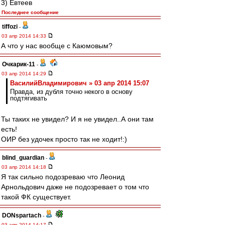
3) Евтеев
Последнее сообщение
tiffozi
-
03 апр 2014 14:33
А что у нас вообще с Каюмовым?
Очкарик-11
-
03 апр 2014 14:29
ВасилийВладимирович » 03 апр 2014 15:07
Правда, из дубля точно некого в основу
подтягивать
Ты таких не увидел? И я не увидел..А они там
есть!
ОИР без удочек просто так не ходит!:)
blind_guardian
-
03 апр 2014 14:18
Я так сильно подозреваю что Леонид
Арнольдович даже не подозревает о том что
такой ФК существует.
DONspartach
-
03 апр 2014 14:17