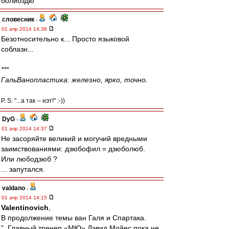
болибздю
словесник
-
01 апр 2014 14:38
Безотносительно к... Просто языковой
соблазн...
***
ГальВанопластика: железно, ярко, точно.
P. S. "...а так -- нэт!" :-))
DyG
-
01 апр 2014 14:37
Не засоряйте великий и могучий вредными
заимствованиями: дзюбофил = дзюболюб.
Или любодзюб ?
... запутался.
valdano
-
01 апр 2014 14:15
Valentinovich
,
В продолжение темы ван Галя и Спартака.
"..Главный тренер «МЮ» Дэвид Мойес пока не