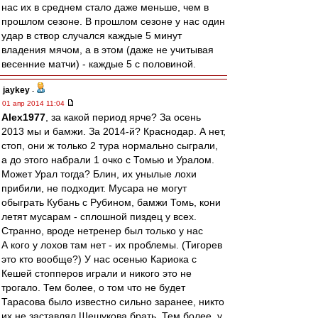
нас их в среднем стало даже меньше, чем в
прошлом сезоне. В прошлом сезоне у нас один
удар в створ случался каждые 5 минут
владения мячом, а в этом (даже не учитывая
весенние матчи) - каждые 5 с половиной.
jaykey
-
01 апр 2014 11:04
Alex1977
, за какой период ярче? За осень
2013 мы и бамжи. За 2014-й? Краснодар. А нет,
стоп, они ж только 2 тура нормально сыграли,
а до этого набрали 1 очко с Томью и Уралом.
Может Урал тогда? Блин, их унылые лохи
прибили, не подходит. Мусара не могут
обыграть Кубань с Рубином, бамжи Томь, кони
летят мусарам - сплошной пиздец у всех.
Странно, вроде нетренер был только у нас
А кого у лохов там нет - их проблемы. (Тигорев
это кто вообще?) У нас осенью Кариока с
Кешей стопперов играли и никого это не
трогало. Тем более, о том что не будет
Тарасова было известно сильно заранее, никто
их не заставлял Шешукова брать. Тем более, у