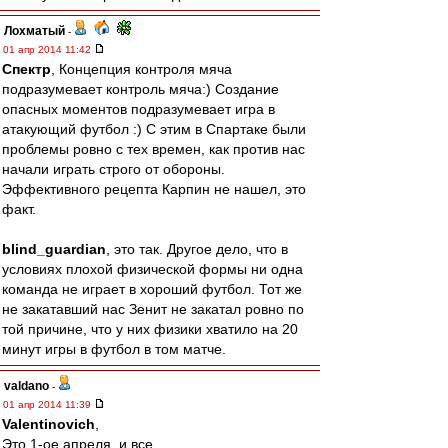
Лохматый
-
01 апр 2014 11:42
Спектр
, Концепция контроля мяча
подразумевает контроль мяча:) Создание
опасных моментов подразумевает игра в
атакующий футбол :) С этим в Спартаке были
проблемы ровно с тех времен, как против нас
начали играть строго от обороны.
Эффективного рецепта Карпин не нашел, это
факт.
blind_guardian
, это так. Другое дело, что в
условиях плохой физической формы ни одна
команда не играет в хороший футбол. Тот же
не закатавший нас Зенит не закатал ровно по
той причине, что у них физики хватило на 20
минут игры в футбол в том матче.
valdano
-
01 апр 2014 11:39
Valentinovich
,
Это 1-ое апреля, и все...