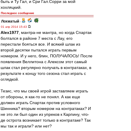
быть и Ту Гал, и Сри Гал.Сорри за мой
хохляцкий.
Последнее сообщение
Лохматый
-
01 апр 2014 15:43
Alex1977
, мантра-не мантра, но когда Спартак
болтался в районе 7 места с Лау, его
перестали бояться все. И всякий шлак из
второй десятки пытался играть первым
номером. И у него, блин, ПОЛУЧАЛОСЬ! После
появления Веллитона с Алексом этот самый
шлак стал регулярно получать в контратаках, в
результате к концу того сезона стал играть с
оглядкой.
Тезис, что мы своей игрой заставляем играть
от обороны, я как-то не понял. А как еще
должен играть Спартак против условного
Шинника? вторым номером на контратаках? И
не это ли был один из упреков к Карпину, что-
де острота возникает только в контратаке? Так
мы так и играли? или нет?