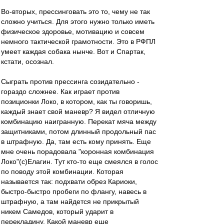
Во-вторых, прессинговать это то, чему не так
сложно учиться. Для этого нужно только иметь
физическое здоровье, мотивацию и совсем
немного тактической грамотности. Это в РФПЛ
умеет каждая собака нынче. Вот и Спартак,
кстати, осознал.
Сыграть против прессинга созидательно -
гораздо сложнее. Как играет против
позиционки Локо, в котором, как ты говоришь,
каждый знает свой маневр? Я видел отличную
комбинацию наигранную. Перекат мяча между
защитниками, потом длинный продольный пас
в штрафную. Да, там есть кому принять. Еще
мне очень порадовала "коронная комбинация
Локо"(с)Елагин. Тут кто-то еще смеялся в голос
по поводу этой комбинации. Которая
называется так: подхвати обрез Кариоки,
быстро-быстро пробеги по флангу, навесь в
штрафную, а там найдется не прикрытый
никем Самедов, который ударит в
перекладину. Какой маневр еще