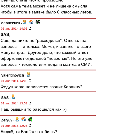
Сейчас опять что-то произошло.
Хотя сама тема может и не лишена смысла,
чтобы в итоге в заявке было 6 классных легов.
словесник
-
01 апр 2014 14:01
SAS
,
Саш, да никто не "расходился". Отвечал на
вопросы -- и только. Может, и заняло-то всего
минуты три... Другое дело, что каждый ответ
оформляют отдельной "новостью". Но это уже
вопросы к технологиям подачи мат-ла в СМИ.
Valentinovich
-
01 апр 2014 14:00
Федун когда напивается звонит Карпину?
SAS
-
01 апр 2014 13:53
Наш бывший то разошёлся как :-)
Zely69
-
01 апр 2014 12:24
Биджё, ти ВанГаля любишь?