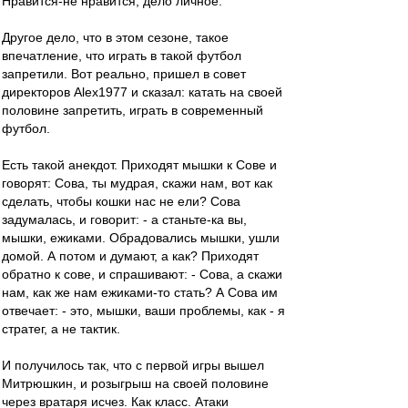
Нравится-не нравится, дело личное.
Другое дело, что в этом сезоне, такое
впечатление, что играть в такой футбол
запретили. Вот реально, пришел в совет
директоров Alex1977 и сказал: катать на своей
половине запретить, играть в современный
футбол.
Есть такой анекдот. Приходят мышки к Сове и
говорят: Сова, ты мудрая, скажи нам, вот как
сделать, чтобы кошки нас не ели? Сова
задумалась, и говорит: - а станьте-ка вы,
мышки, ежиками. Обрадовались мышки, ушли
домой. А потом и думают, а как? Приходят
обратно к сове, и спрашивают: - Сова, а скажи
нам, как же нам ежиками-то стать? А Сова им
отвечает: - это, мышки, ваши проблемы, как - я
стратег, а не тактик.
И получилось так, что с первой игры вышел
Митрюшкин, и розыгрыш на своей половине
через вратаря исчез. Как класс. Атаки