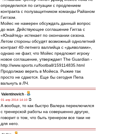
определился по ситуации с продлением
контракта с полузащитником команды Райаном
Гиггзом.
Мойес не намерен обсуждать данный вопрос
до мая. Действующее соглашение Гиггза с
«Юнайтед» истекает по окончании сезона.
Летом стороны обсудят возможный однолетний
контракт 40-летнего валлийца с «дьяволами»,
однако не факт, что Мойес предложит игроку
новое соглашение, утверждает The Guardian -
http://www.sports.ru/football/159114835.html
Продолжаю верить в Мойеса. Рыжие так
просто не сдаются. Еще бы сегодня Пепа
вальнуть в ЛЧ.
Valentinovich
-
01 апр 2014 14:10
А вообще, то как быстро Валера переключился
с тренерской работы на совершенно другую,
говорит о том, что быть тренером все таки не
для него.