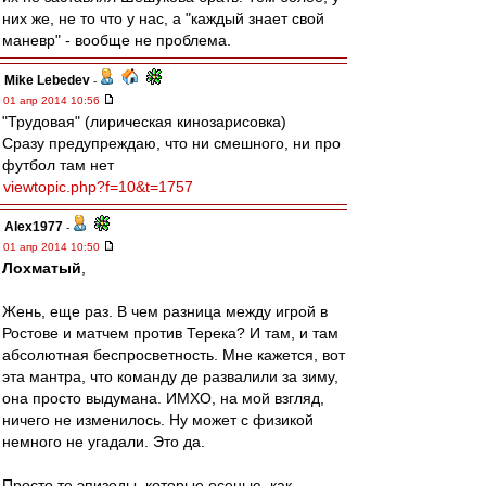
них же, не то что у нас, а "каждый знает свой
маневр" - вообще не проблема.
Mike Lebedev
-
01 апр 2014 10:56
"Трудовая" (лирическая кинозарисовка)
Сразу предупреждаю, что ни смешного, ни про
футбол там нет
viewtopic.php?f=10&t=1757
Alex1977
-
01 апр 2014 10:50
Лохматый
,
Жень, еще раз. В чем разница между игрой в
Ростове и матчем против Терека? И там, и там
абсолютная беспросветность. Мне кажется, вот
эта мантра, что команду де развалили за зиму,
она просто выдумана. ИМХО, на мой взгляд,
ничего не изменилось. Ну может с физикой
немного не угадали. Это да.
Просто те эпизоды, которые осенью, как