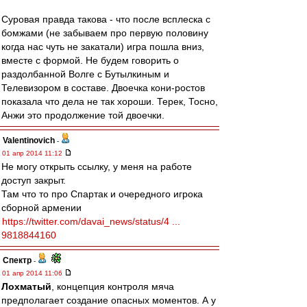
Суровая правда такова - что после всплеска с
бомжами (не забываем про первую половину
когда нас чуть не закатали) игра пошла вниз,
вместе с формой. Не будем говорить о
раздолбанной Волге с Бутылкиным и
Телевизором в составе. Двоечка кони-ростов
показала что дела не так хороши. Терек, Тосно,
Анжи это продолжение той двоечки.
Valentinovich
-
01 апр 2014 11:12
Не могу открыть ссылку, у меня на работе
доступ закрыт.
Там что то про Спартак и очередного игрока
сборной армении
https://twitter.com/davai_news/status/4 ...
9818844160
Спектр
-
01 апр 2014 11:06
Лохматый
, концепция контроля мяча
предполагает создание опасных моментов. А у