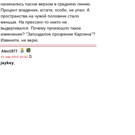
начинались пасом верхом в среднюю линию.
Процент владения, кстати, особо, не упал. А
пространства на чужой половине стало
меньше. На прессинг-то никто не
выдергивался. Почему произошло такое
изменение? "Запоздалое прозрение Карпина"?
Извините, не верю.
Alex1977
-
01 апр 2014 10:42
jaykey
,
Я согласен, что приговор. Только это ведь не
первый раз так происходит и не только в
России. Если у всех лидеров с так называемой
яркой игрой происходит постоянный
расколбас, то побеждает стабильная
организованная команда. Коей в нашем случае
является Локо. Правда, думаю, что если у них
не поправятся Диарра, Бусуффа и Тигорев, то
не видать им первого места. Уж больно тупо в
атаке играют.