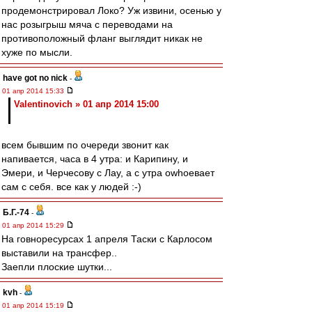
продемонстрировал Локо? Уж извини, осенью у
нас розыгрыш мяча с переводами на
противоположный фланг выглядит никак не
хуже по мысли.
have got no nick
-
01 апр 2014 15:33
Valentinovich » 01 апр 2014 15:00
всем бывшим по очереди звонит как
напивается, часа в 4 утра: и Карипину, и
Эмери, и Черчесову с Лау, а с утра оwhoевает
сам с себя. все как у людей :-)
Б.Г.-74
-
01 апр 2014 15:29
На говноресурсах 1 апреля Таски с Карлосом
выставили на трансфер..
Заепли плоские шутки...
kvh
-
01 апр 2014 15:19