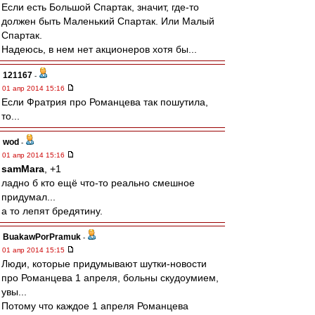
Если есть Большой Спартак, значит, где-то
должен быть Маленький Спартак. Или Малый
Спартак.
Надеюсь, в нем нет акционеров хотя бы...
121167
-
01 апр 2014 15:16
Если Фратрия про Романцева так пошутила,
то...
wod
-
01 апр 2014 15:16
samMara
, +1
ладно б кто ещё что-то реально смешное
придумал...
а то лепят бредятину.
BuakawPorPramuk
-
01 апр 2014 15:15
Люди, которые придумывают шутки-новости
про Романцева 1 апреля, больны скудоумием,
увы...
Потому что каждое 1 апреля Романцева