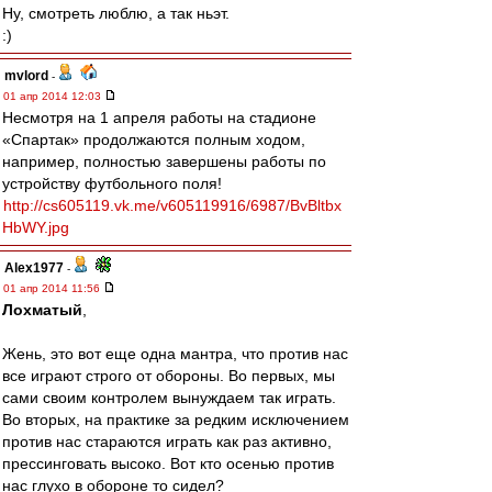
Ну, смотреть люблю, а так ньэт.
:)
mvlord
-
01 апр 2014 12:03
Несмотря на 1 апреля работы на стадионе
«Спартак» продолжаются полным ходом,
например, полностью завершены работы по
устройству футбольного поля!
http://cs605119.vk.me/v605119916/6987/BvBltbx
HbWY.jpg
Alex1977
-
01 апр 2014 11:56
Лохматый
,
Жень, это вот еще одна мантра, что против нас
все играют строго от обороны. Во первых, мы
сами своим контролем вынуждаем так играть.
Во вторых, на практике за редким исключением
против нас стараются играть как раз активно,
прессинговать высоко. Вот кто осенью против
нас глухо в обороне то сидел?