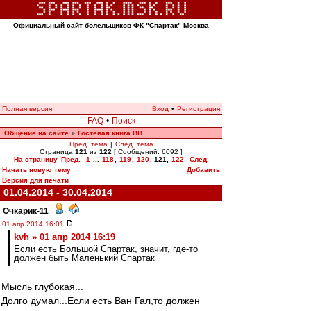
Официальный сайт болельщиков ФК "Спартак" Москва
Полная версия
Вход
•
Регистрация
FAQ
•
Поиск
Общение на сайте
Гостевая книга ВВ
»
Пред. тема
|
След. тема
Страница
121
из
122
[ Сообщений: 6092 ]
На страницу
Пред.
1
...
118
,
119
,
120
,
121
,
122
След.
Начать новую тему
Добавить
Версия для печати
01.04.2014 - 30.04.2014
Очкарик-11
-
01 апр 2014 16:01
kvh » 01 апр 2014 16:19
Если есть Большой Спартак, значит, где-то
должен быть Маленький Спартак
Мысль глубокая...
Долго думал...Если есть Ван Гал,то должен