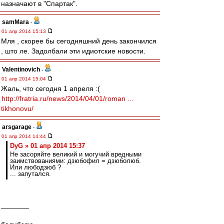
назначают в "Спартак".
samMara
-
01 апр 2014 15:13
Мля , скорее бы сегодняшний день закончился
, што ле. Задолбали эти идиотские новости.
Valentinovich
-
01 апр 2014 15:04
Жаль, что сегодня 1 апреля :(
http://fratria.ru/news/2014/04/01/roman ...
tikhonovu/
arsgarage
-
01 апр 2014 14:44
DyG » 01 апр 2014 15:37
Не засоряйте великий и могучий вредными
заимствованиями: дзюбофил = дзюболюб.
Или любодзюб ?
... запутался.
_______