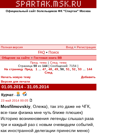
Официальный сайт болельщиков ФК "Спартак" Москва
Полная версия
Вход
•
Регистрация
FAQ
•
Поиск
Общение на сайте
Гостевая книга ВВ
»
Пред. тема
|
След. тема
Страница
50
из
144
[ Сообщений: 7154 ]
На страницу
Пред.
1
...
47
,
48
,
49
,
50
,
51
,
52
,
53
...
144
След.
Начать новую тему
Добавить
Версия для печати
01.05.2014 - 31.05.2014
Курчат
-
23 май 2014 00:05
Mosfilmovskiy
, Олежа), так это даже не ЧГК,
все-таки физика мне чуть ближе плюшек)
Историю возникновения легенды слышал раза
три и каждый раз с новым очевидцем событий,
как иностранной делегации принесли меню)