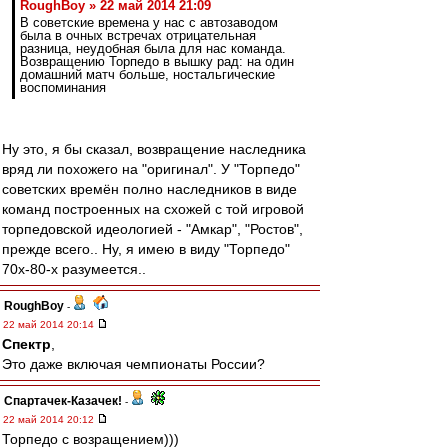
RoughBoy » 22 май 2014 21:09
В советские времена у нас с автозаводом
была в очных встречах отрицательная
разница, неудобная была для нас команда.
Возвращению Торпедо в вышку рад: на один
домашний матч больше, ностальгические
воспоминания
Ну это, я бы сказал, возвращение наследника
вряд ли похожего на "оригинал". У "Торпедо"
советских времён полно наследников в виде
команд построенных на схожей с той игровой
торпедовской идеологией - "Амкар", "Ростов",
прежде всего.. Ну, я имею в виду "Торпедо"
70х-80-х разумеется..
RoughBoy
-
22 май 2014 20:14
Спектр
,
Это даже включая чемпионаты России?
Спартачек-Казачек!
-
22 май 2014 20:12
Торпедо с возращением)))