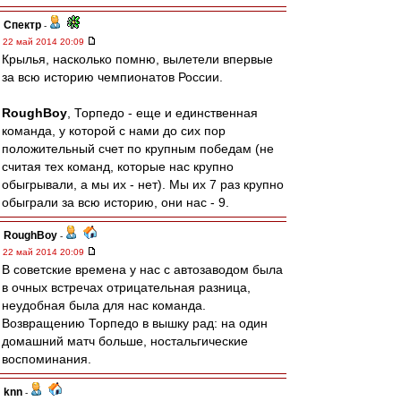
Спектр
-
22 май 2014 20:09
Крылья, насколько помню, вылетели впервые
за всю историю чемпионатов России.
RoughBoy
, Торпедо - еще и единственная
команда, у которой с нами до сих пор
положительный счет по крупным победам (не
считая тех команд, которые нас крупно
обыгрывали, а мы их - нет). Мы их 7 раз крупно
обыграли за всю историю, они нас - 9.
RoughBoy
-
22 май 2014 20:09
В советские времена у нас с автозаводом была
в очных встречах отрицательная разница,
неудобная была для нас команда.
Возвращению Торпедо в вышку рад: на один
домашний матч больше, ностальгические
воспоминания.
knn
-