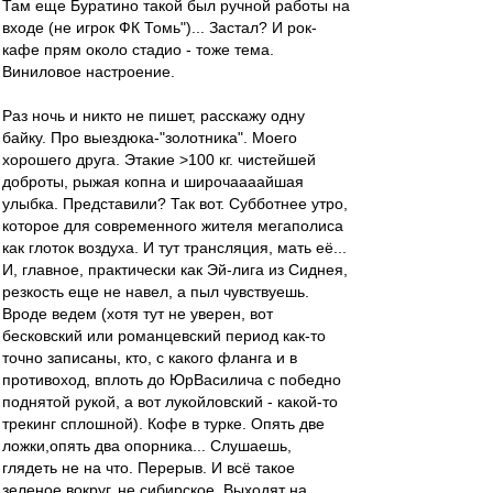
Там еще Буратино такой был ручной работы на
входе (не игрок ФК Томь")... Застал? И рок-
кафе прям около стадио - тоже тема.
Виниловое настроение.
Раз ночь и никто не пишет, расскажу одну
байку. Про выездюка-"золотника". Моего
хорошего друга. Этакие >100 кг. чистейшей
доброты, рыжая копна и широчаааайшая
улыбка. Представили? Так вот. Субботнее утро,
которое для современного жителя мегаполиса
как глоток воздуха. И тут трансляция, мать её...
И, главное, практически как Эй-лига из Сиднея,
резкость еще не навел, а пыл чувствуешь.
Вроде ведем (хотя тут не уверен, вот
бесковский или романцевский период как-то
точно записаны, кто, с какого фланга и в
противоход, вплоть до ЮрВасилича с победно
поднятой рукой, а вот лукойловский - какой-то
трекинг сплошной). Кофе в турке. Опять две
ложки,опять два опорника... Слушаешь,
глядеть не на что. Перерыв. И всё такое
зеленое вокруг, не сибирское. Выходят на