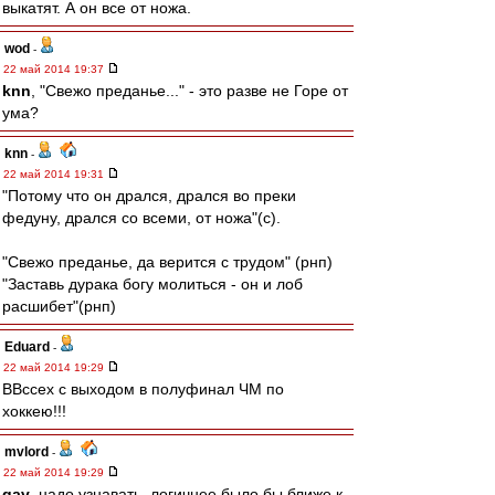
выкатят. А он все от ножа.
wod
-
22 май 2014 19:37
knn
, "Свежо преданье..." - это разве не Горе от
ума?
knn
-
22 май 2014 19:31
"Потому что он дрался, дрался во преки
федуну, дрался со всеми, от ножа"(с).
"Свежо преданье, да верится с трудом" (рнп)
"Заставь дурака богу молиться - он и лоб
расшибет"(рнп)
Eduard
-
22 май 2014 19:29
ВВссех с выходом в полуфинал ЧМ по
хоккею!!!
mvlord
-
22 май 2014 19:29
gav
, надо узнавать, логичнее было бы ближе к