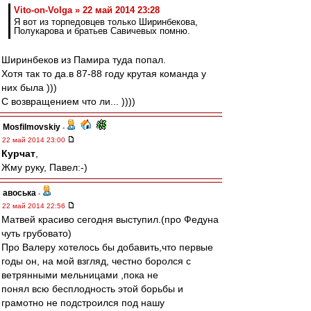
Vito-on-Volga » 22 май 2014 23:28
Я вот из торпедовцев только Ширинбекова,
Полукарова и братьев Савичевых помню.
Ширинбеков из Памира туда попал.
Хотя так то да.в 87-88 году крутая команда у
них была )))
С возвращением что ли... ))))
Mosfilmovskiy
-
22 май 2014 23:00
Курчат
,
Жму руку, Павел:-)
авоська
-
22 май 2014 22:56
Матвей красиво сегодня выступил.(про Федуна
чуть грубовато)
Про Валеру хотелось бы добавить,что первые
годы он, на мой взгляд, честно боролся с
ветрянными мельницами ,пока не
понял всю бесплодность этой борьбы и
грамотно не подстроился под нашу