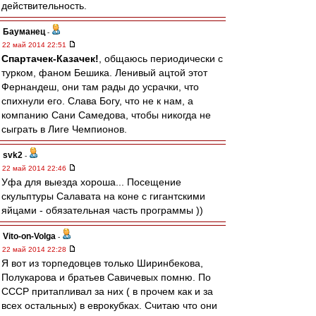
действительность.
Бауманец
-
22 май 2014 22:51
Спартачек-Казачек!
, общаюсь периодически с
турком, фаном Бешика. Ленивый ацтой этот
Фернандеш, они там рады до усрачки, что
спихнули его. Слава Богу, что не к нам, а
компанию Сани Самедова, чтобы никогда не
сыграть в Лиге Чемпионов.
svk2
-
22 май 2014 22:46
Уфа для выезда хороша... Посещение
скульптуры Салавата на коне с гигантскими
яйцами - обязательная часть программы ))
Vito-on-Volga
-
22 май 2014 22:28
Я вот из торпедовцев только Ширинбекова,
Полукарова и братьев Савичевых помню. По
СССР притапливал за них ( в прочем как и за
всех остальных) в еврокубках. Считаю что они