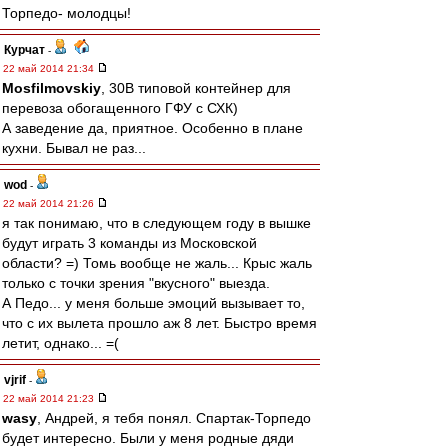
Торпедо- молодцы!
Курчат
-
22 май 2014 21:34
Mosfilmovskiy
, 30B типовой контейнер для
перевоза обогащенного ГФУ с СХК)
А заведение да, приятное. Особенно в плане
кухни. Бывал не раз...
wod
-
22 май 2014 21:26
я так понимаю, что в следующем году в вышке
будут играть 3 команды из Московской
области? =) Томь вообще не жаль... Крыс жаль
только с точки зрения "вкусного" выезда.
А Педо... у меня больше эмоций вызывает то,
что с их вылета прошло аж 8 лет. Быстро время
летит, однако... =(
vjrif
-
22 май 2014 21:23
wasy
, Андрей, я тебя понял. Спартак-Торпедо
будет интересно. Были у меня родные дяди