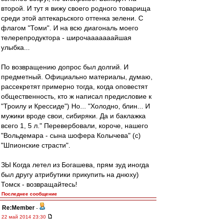
второй. И тут я вижу своего родного товарища
среди этой аптекарьского оттенка зелени. С
флагом "Томи". И на всю диагональ моего
телерепродуктора - широчааааааайшая
улыбка...
По возвращению допрос был долгий. И
предметный. Официально материалы, думаю,
рассекретят примерно тогда, когда оповестят
общественность, кто ж написал предисловие к
"Троилу и Крессиде") Но... "Холодно, блин... И
мужики вроде свои, сибиряки. Да и баклажка
всего 1, 5 л." Перевербовали, короче, нашего
"Вольдемара - сына шофера Колычева" (с)
"Шпионские страсти".
ЗЫ Когда летел из Богашева, прям зуд иногда
был другу атрибутики прикупить на днюху)
Томск - возвращайтесь!
Последнее сообщение
Re:Member
-
22 май 2014 23:30