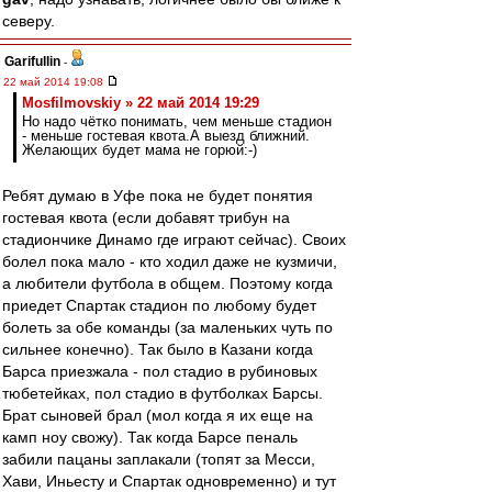
северу.
Garifullin
-
22 май 2014 19:08
Mosfilmovskiy » 22 май 2014 19:29
Но надо чётко понимать, чем меньше стадион
- меньше гостевая квота.А выезд ближний.
Желающих будет мама не горюй:-)
Ребят думаю в Уфе пока не будет понятия
гостевая квота (если добавят трибун на
стадиончике Динамо где играют сейчас). Своих
болел пока мало - кто ходил даже не кузмичи,
а любители футбола в общем. Поэтому когда
приедет Спартак стадион по любому будет
болеть за обе команды (за маленьких чуть по
сильнее конечно). Так было в Казани когда
Барса приезжала - пол стадио в рубиновых
тюбетейках, пол стадио в футболках Барсы.
Брат сыновей брал (мол когда я их еще на
камп ноу свожу). Так когда Барсе пеналь
забили пацаны заплакали (топят за Месси,
Хави, Иньесту и Спартак одновременно) и тут