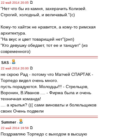
22 май 2014 20:05
"Нет что бы из камня, захерачить Колизей.
Строгий, холодный, и величавый."(с)
Кому-то хайтэк не нравится, а кому-то римская
архитектура.
"На вкус и цвет товарищей нет"(рнп)
"Кто девушку обедает, тот ее и танцует" (из
современного)
SAS
-
22 май 2014 20:00
не скрою Рад - потому что Матчей СПАРТАК -
Торпедо видел очень много.
пусть порадуются. Молодцы!!! - Стрельцов,
Воронин, В.Иванов .... - Фирма была и очень
техничная команда!
.... а крылья? ((( сами виноваты и болельщиков
своих Очень подвели
Summer
-
22 май 2014 19:58
Поздравляю Торпедо с выходом в высшую