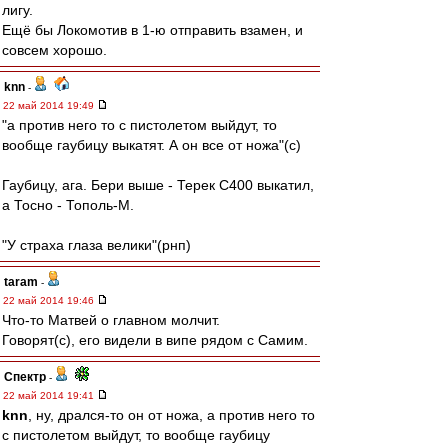
лигу.
Ещё бы Локомотив в 1-ю отправить взамен, и
совсем хорошо.
knn
-
22 май 2014 19:49
"а против него то с пистолетом выйдут, то
вообще гаубицу выкатят. А он все от ножа"(с)
Гаубицу, ага. Бери выше - Терек С400 выкатил,
а Тосно - Тополь-М.
"У страха глаза велики"(рнп)
taram
-
22 май 2014 19:46
Что-то Матвей о главном молчит.
Говорят(с), его видели в випе рядом с Самим.
Спектр
-
22 май 2014 19:41
knn
, ну, дрался-то он от ножа, а против него то
с пистолетом выйдут, то вообще гаубицу