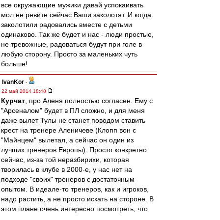
все окружающие мужики давай успокаивать
мол не ревите сейчас Ваши заколотят. И когда
заколотили радовались вместе с детьми
одинаково. Так же будет и нас - люди простые,
не тревожные, радоваться будут при голе в
любую сторону. Просто за маленьких чуть
больше!
IvanKor
-
22 май 2014 18:48
Курчат
, про Аленя полностью согласен. Ему с
"Арсеналом" будет в ПЛ сложно, и для меня
даже вылет Тулы не станет поводом ставить
крест на тренере Аленичеве (Клопп вон с
"Майнцем" вылетал, а сейчас он один из
лучших тренеров Европы). Просто конкретно
сейчас, из-за той неразбирихи, которая
творилась в клубе в 2000-е, у нас нет на
подходе "своих" тренеров с достаточным
опытом. В идеале-то тренеров, как и игроков,
надо растить, а не просто искать на стороне. В
этом плане очень интересно посмотреть, что
получится у дуэта ван Галь - Гиггз в "МЮ":