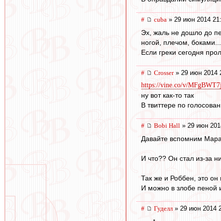
#
cuba
» 29 июн 2014 21
Эх, жаль не дошло до пе
ногой, плечом, боками..
Если греки сегодня прол
#
Crosser
» 29 июн 2014 
https://vine.co/v/MFgBWT
ну вот как-то так
В твиттере по голосова
#
Bobi Hall
» 29 июн 201
Давайте вспомним Марадо
И что?? Он стал из-за 
Так же и Роббен, это он
И можно в злобе пеной и
#
Гуделл
» 29 июн 2014 