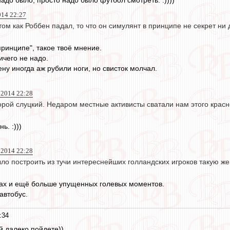
014 22:27
ом как Роббен падал, то что он симулянт в принципе не секрет ни
 принципе", такое твоё мнение.
ичего не надо.
ену иногда аж рубили ноги, но свисток молчал.
 2014 22:28
торой слуцкий. Недаром местные активисты сватали нам этого крас
ь. :)))
 2014 22:28
ло построить из тучи интереснейших голландских игроков такую же
чах и ещё больше упущенных голевых моментов.
автобус.
:34
 далеко пойдете))