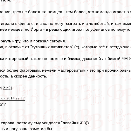
ании, грех не болеть за немцев - тем более, что команда играет в
играли в финале, и вполне могут сыграть и в четвёртый, и там выи
ьнее немцев, но Йорги - в решающих играх полуфиналов почему-то 
рнуть игру, что и показал сегодня.
в, в отличие от "тутошних активистов" (с), которые всё и всегда зна
и интересный, такого не помню и близко, даже мой любимый ЧМ-8
жется более фартовым, нежели мастеровитым - это при прочих равны
ость, а скорее данность.
4 21:21
 июн 2014 22:17
й"?
 справа, поэтому ему увиделся "левейший" )))
шь и ногу заща заметил бы...