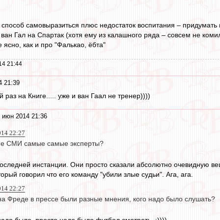
, способ самовыразиться плюс недостаток воспитания – придумать к
ван Гал на Спартак (хотя ему из калашного ряда – совсем не коми
е ясно, как и про "Фалькао, ёбта"
14 21:44
4 21:39
раз на Книге..... уже и ван Гаал не тренер))))
 июн 2014 21:36
014 22:27
кие СМИ самые самые эксперты?
 последней инстанции. Они просто сказали абсолютно очевидную ве
торый говорил что его команду "убили злые судьи". Ага, ага.
014 22:27
 на Фреде в прессе были разные мнения, кого надо было слушать?
адо было, просто надо было футбол смотреть. :))))