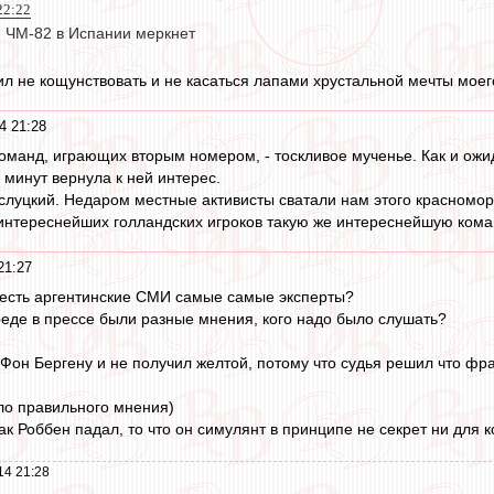
22:22
 ЧМ-82 в Испании меркнет
ил не кощунствовать и не касаться лапами хрустальной мечты моего
4 21:28
команд, играющих вторым номером, - тоскливое мученье. Как и ожи
 минут вернула к ней интерес.
й слуцкий. Недаром местные активисты сватали нам этого красномо
 интереснейших голландских игроков такую же интереснейшую коман
21:27
о есть аргентинские СМИ самые самые эксперты?
реде в прессе были разные мнения, кого надо было слушать?
Фон Бергену и не получил желтой, потому что судья решил что фра
ло правильного мнения)
ак Роббен падал, то что он симулянт в принципе не секрет ни для 
14 21:28