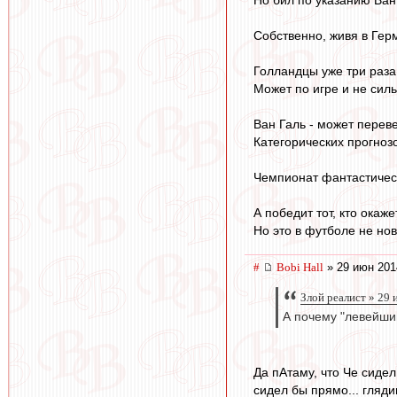
Собственно, живя в Герм
Голландцы уже три раза 
Может по игре и не сил
Ван Галь - может переве
Категорических прогнозо
Чемпионат фантастическ
А победит тот, кто ока
Но это в футболе не нов
#
Bobi Hall
» 29 июн 201
Злой реалист » 29
А почему "левейши
Да пАтаму, что Че сидел
сидел бы прямо... гляди