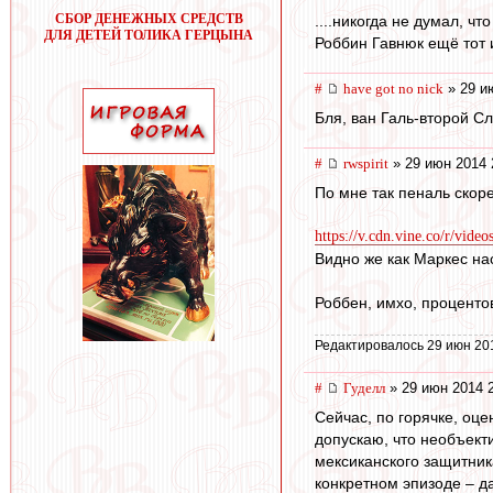
СБОР ДЕНЕЖНЫХ СРЕДСТВ
....никогда не думал, что
ДЛЯ ДЕТЕЙ ТОЛИКА ГЕРЦЫНА
Роббин Гавнюк ещё тот и 
#
have got no nick
» 29 и
Бля, ван Галь-второй Сл
#
rwspirit
» 29 июн 2014 
По мне так пеналь скоре
https://v.cdn.vine.co/r/vide
Видно же как Маркес нас
Роббен, имхо, процентов
Редактировалось 29 июн 20
#
Гуделл
» 29 июн 2014 
Сейчас, по горячке, оц
допускаю, что необъекти
мексиканского защитник
конкретном эпизоде – д