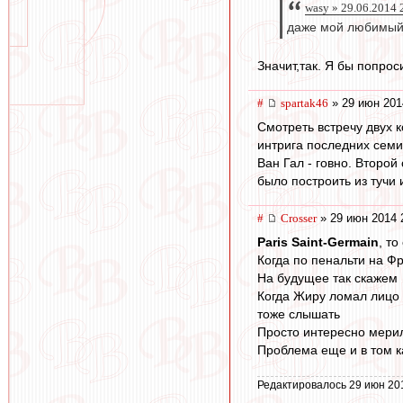
wasy » 29.06.2014 
даже мой любимый
Значит,так. Я бы попрос
#
spartak46
» 29 июн 201
Смотреть встречу двух 
интрига последних семи
Ван Гал - говно. Второ
было построить из тучи
#
Crosser
» 29 июн 2014 
Paris Saint-Germain
, т
Когда по пенальти на Ф
На будущее так скажем
Когда Жиру ломал лицо 
тоже слышать
Просто интересно мери
Проблема еще и в том к
Редактировалось 29 июн 20