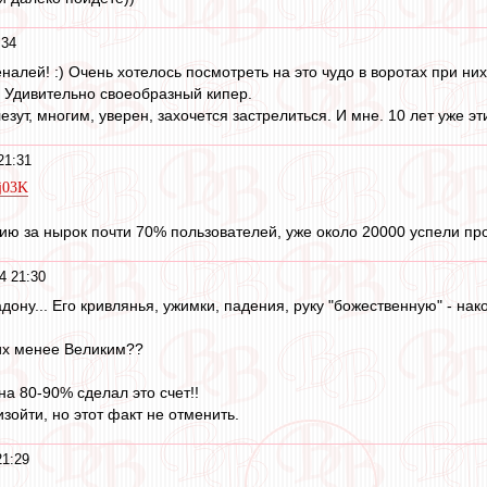
:34
налей! :) Очень хотелось посмотреть на это чудо в воротах при них.
. Удивительно своеобразный кипер.
езут, многим, уверен, захочется застрелиться. И мне. 10 лет уже эт
21:31
7j03K
нию за нырок почти 70% пользователей, уже около 20000 успели пр
4 21:30
ну... Его кривлянья, ужимки, падения, руку "божественную" - нак
них менее Великим??
 на 80-90% сделал это счет!!
зойти, но этот факт не отменить.
21:29