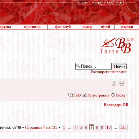
орумы
прогнозы
фан-клуб
юмор
музей
ссылки
Расширенный поиск
FAQ
Регистрация
Вход
Календарь ВВ
7
ений: 6749 •
Страница
7
из
135
•
1
...
4
5
6
8
9
10
...
135