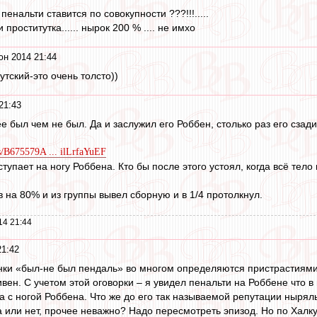
 пенальти ставится по совокупности ???!!!.....
проститутка...... нырок 200 % .... не имхо
юн 2014 21:44
утский-это очень толсто))
21:43
е был чем не был. Да и заслужил его Роббен, столько раз его сзади
os/B675579A ... ilLrfaYuEF
тупает на ногу Роббена. Кто бы после этого устоял, когда всё тел
 на 80% и из группы вывел сборную и в 1/4 протолкнул.
14 21:44
21:42
енки «был-не был пендаль» во многом определяются пристрастиями
вен. С учетом этой оговорки – я увидел пенальти на Роббене что в 
а с ногой Роббена. Что же до его так называемой репутации ныряль
а или нет, прочее неважно? Надо пересмотреть эпизод. Но по Халк