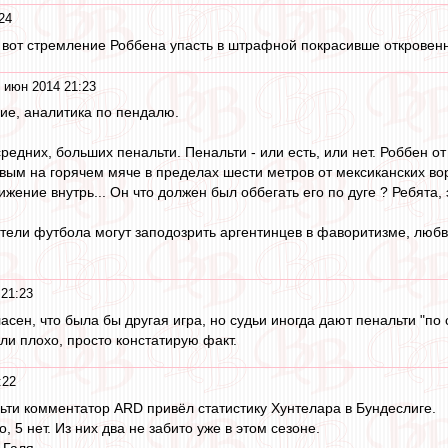
24
 вот стремление Роббена упасть в штрафной покрасивше откровенно 
 июн 2014 21:23
ие, аналитика по пендалю.
редних, больших пенальти. Пенальти - или есть, или нет. Роббен о
ым на горячем мяче в пределах шести метров от мексиканских воро
жение внутрь... Он что должен был оббегать его по дуге ? Ребята, э
ели футбола могут заподозрить аргентинцев в фаворитизме, любв
 21:23
гласен, что была бы другая игра, но судьи иногда дают пенальти "по
ли плохо, просто констатирую факт.
:22
ти комментатор ARD привёл статистику Хунтелара в Бундеслиге.
о, 5 нет. Из них два не забито уже в этом сезоне.
 Галя.