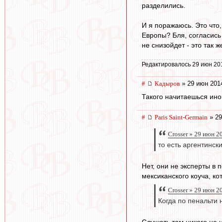
разделились.
И я поражаюсь. Это что
Европы? Бля, согласись 
не снизойдет - это так ж
Редактировалось 29 июн 20
#
Кадыров
» 29 июн 201
Такого начитаешься иной 
#
Paris Saint-Germain
» 29
Crosser » 29 июн 2
то есть аргентинс
Нет, они не эксперты в
мексиканского коуча, ко
Crosser » 29 июн 2
Когда по пенальти
Слушать там никого не н