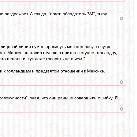
раздражает. А так да, "почти обладатель ЗМ", тьфу.
т лицевой линии сумел прокинуть мяч под левую внутрь
т. Маркес поставил ступню в притык с ступне голландцу,
то пенальти, тут даже говорить не о чем."
и к голландцам и предвзятом отношении к Мексике.
 совокупности", зная, что они раньше совершили ошибку. Я