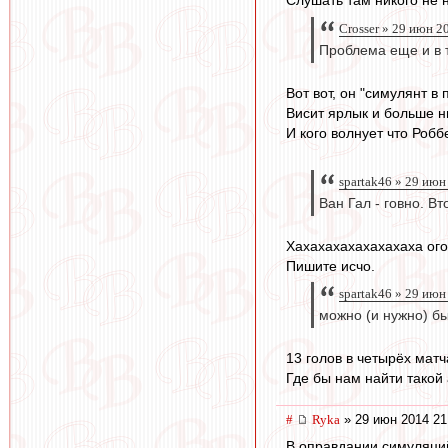
Crosser » 29 июн 2
Проблема еще и в т
Вот вот, он "симулянт в
Висит ярлык и больше н
И кого волнует что Робб
spartak46 » 29 июн
Ван Гал - говно. В
Хахахахахахахахаха огон
Пишите исчо.
spartak46 » 29 июн
можно (и нужно) бы
13 голов в четырёх мат
Где бы нам найти такой 
#
Ryka
» 29 июн 2014 21
В оправдании симуляций