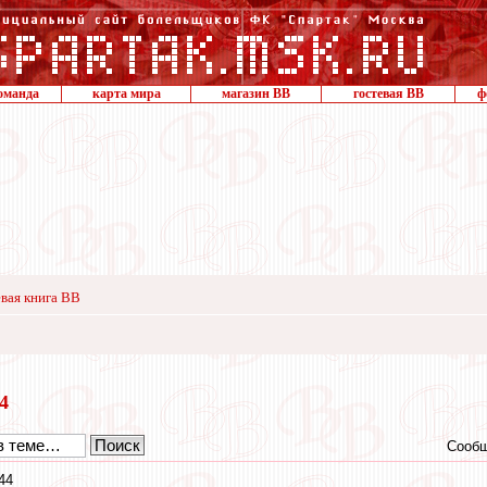
оманда
карта мира
магазин ВВ
гостевая ВВ
ф
вая книга ВВ
14
Сообщ
44