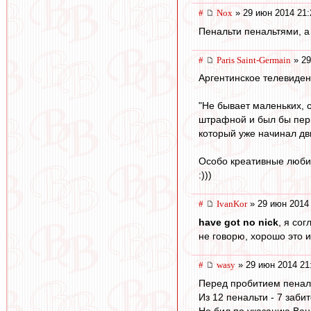
#
Nox
» 29 июн 2014 21:
Пенальти пенальтями, а
#
Paris Saint-Germain
» 29
Аргентинское телевиден
"Не бывает маленьких, с
штрафной и был бы перв
который уже начинал дви
Особо креативные любит
:)))
#
IvanKor
» 29 июн 2014
have got no nick
, я со
не говорю, хорошо это и
#
wasy
» 29 июн 2014 21
Перед пробитием пеналь
Из 12 пенальти - 7 забит
Но бил по указанию Ван