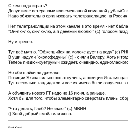
С кем тогда играть?
Допустим с ветеранами или смешанной командой дубль/Спа
Надо обязательно организовать телетрансляцию на Россия 1
Нет телетрансляции на этом канале в это время - нет бабла
"Ой-лю-лю, ой-лю-лю, а я денежки люблю!" (с) голосом пиздю
Ну и тренер.
Тут всё мутно. "Обжегшийся на молоке дует на воду" (с) Р
В уши надули "околофедуны" (с) - сняли Валеру. Хоть и тог
Теперь пиздюк-хуетрукыч ожидает, очевидно, единогласног
Но обе шайки не дремлют.
Позиции Якина сильно пошатнулись, а позиции Итальянца 
Тут несколько кандидатов и все их имена были озвучены в 
А объявить нового ГТ надо не 16 июня, а раньше.
Хотя бы для того, чтобы элементарно сверстать планы сбор
"Что делать, Глеб? Не знаю!" (с) МВИН
() Злой добрый смайл или жопа.
Red Opel