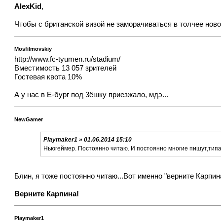
AlexKid
,
Чтобы с британской визой не заморачиваться в толчее ново
Mosfilmovskiy
http://www.fc-tyumen.ru/stadium/
Вместимость 13 057 зрителей
Гостевая квота 10%
А у нас в Е-бург под 3ёшку приезжало, мдэ...
NewGamer
Playmaker1 » 01.06.2014 15:10
Ньюгеймер. Постоянно читаю. И постоянно многие пишут,типа
Блин, я тоже постоянно читаю...Вот именно "верните Карпина
Верните Карпина!
Playmaker1