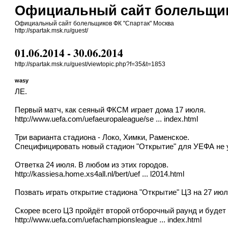
Официальный сайт болельщик
Официальный сайт болельщиков ФК "Спартак" Москва
http://spartak.msk.ru/guest/
01.06.2014 - 30.06.2014
http://spartak.msk.ru/guest/viewtopic.php?f=35&t=1853
wasy
ЛЕ.
Первый матч, как сеяный ФКСМ играет дома 17 июля.
http://www.uefa.com/uefaeuropaleague/se ... index.html
Три варианта стадиона - Локо, Химки, Раменское.
Специфицировать новый стадион "Открытие" для УЕФА не 
Ответка 24 июля. В любом из этих городов.
http://kassiesa.home.xs4all.nl/bert/uef ... l2014.html
Позвать играть открытие стадиона "Открытие" ЦЗ на 27 ию
Скорее всего ЦЗ пройдёт второй отборочный раунд и будет 
http://www.uefa.com/uefachampionsleague ... index.html