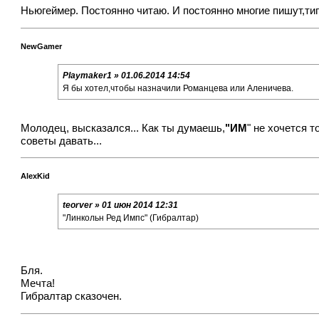
Ньюгеймер. Постоянно читаю. И постоянно многие пишут,тип
NewGamer
Playmaker1 » 01.06.2014 14:54
Я бы хотел,чтобы назначили Романцева или Аленичева.
Молодец, высказался... Как ты думаешь,
"ИМ
" не хочется 
советы давать...
AlexKid
teorver » 01 июн 2014 12:31
"Линкольн Ред Импс" (Гибралтар)
Бля.
Мечта!
Гибралтар сказочен.