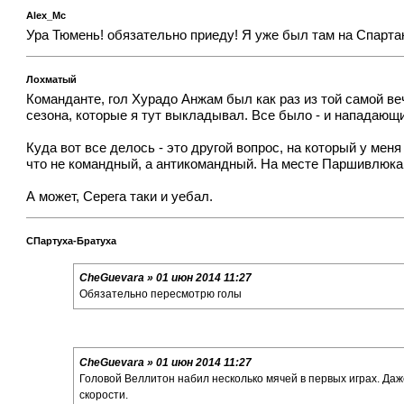
Alex_Mc
Ура Тюмень! обязательно приеду! Я уже был там на Спартак
Лохматый
Команданте, гол Хурадо Анжам был как раз из той самой ве
сезона, которые я тут выкладывал. Все было - и нападающи
Куда вот все делось - это другой вопрос, на который у мен
что не командный, а антикомандный. На месте Паршивлюка 
А может, Серега таки и уебал.
СПартуха-Братуха
CheGuevara » 01 июн 2014 11:27
Обязательно пересмотрю голы
CheGuevara » 01 июн 2014 11:27
Головой Веллитон набил несколько мячей в первых играх. Даж
скорости.