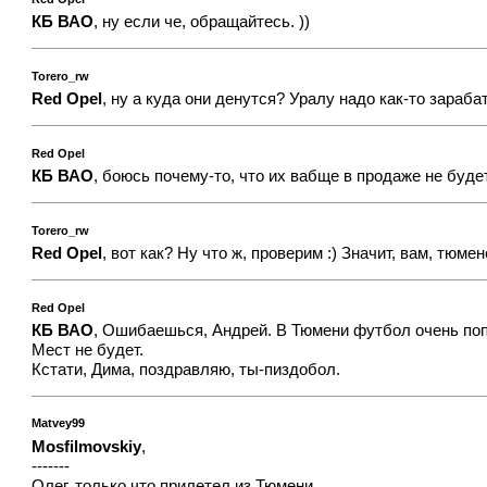
КБ ВАО
, ну если че, обращайтесь. ))
Torero_rw
Red Opel
, ну а куда они денутся? Уралу надо как-то зара
Red Opel
КБ ВАО
, боюсь почему-то, что их вабще в продаже не будет.
Torero_rw
Red Opel
, вот как? Ну что ж, проверим :) Значит, вам, тю
Red Opel
КБ ВАО
, Ошибаешься, Андрей. В Тюмени футбол очень по
Мест не будет.
Кстати, Дима, поздравляю, ты-пиздобол.
Matvey99
Mosfilmovskiy
,
-------
Олег, только что прилетел из Тюмени.