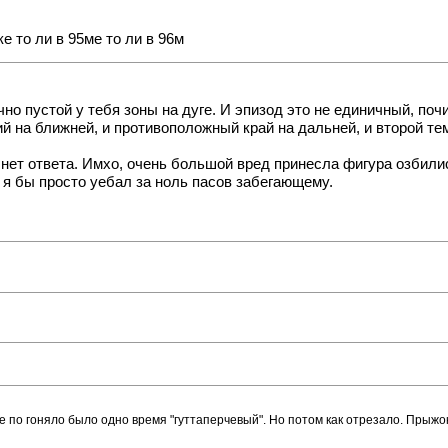
е то ли в 95ме то ли в 96м
чно пустой у тебя зоны на дуге. И эпизод это не единичный, по
й на ближней, и противоположный край на дальней, и второй те
я нет ответа. Имхо, очень большой вред принесла фигура озбили
я бы просто уебал за ноль пасов забегающему.
е по гоняло было одно время "гуттаперчевый". Но потом как отрезало. Прыж