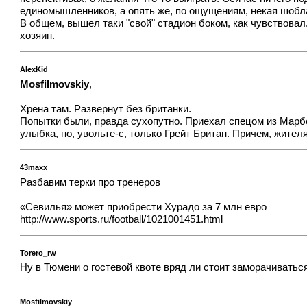
единомышленников, а опять же, по ощущениям, некая шобл
В общем, вышел таки "свой" стадион боком, как чувствовал
хозяин.
AlexKid
Mosfilmovskiy
,
Хрена там. Развернут без британки.
Попытки были, правда сухопутно. Приехал спецом из Марбе
улыбка, но, увольте-с, только Грейт Британ. Причем, жител
43maxx
Разбавим терки про тренеров
«Севилья» может приобрести Хурадо за 7 млн евро
http://www.sports.ru/football/1021001451.html
Torero_rw
Ну в Тюмени о гостевой квоте вряд ли стоит заморачиватьс
Mosfilmovskiy