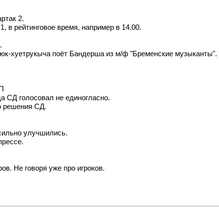
ртак 2.
, в рейтинговое время, например в 14.00.
.
к-хуетрукыча поёт Бандерша из м/ф "Бременские музыканты". (с) 
НП
да СД голосовал не единогласно.
о решения СД.
сильно улучшились.
прессе.
ов. Не говоря уже про игроков.