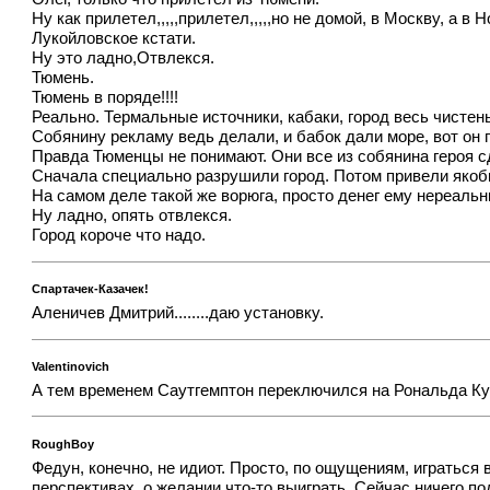
Ну как прилетел,,,,,прилетел,,,,,но не домой, в Москву, а 
Лукойловское кстати.
Ну это ладно,Отвлекся.
Тюмень.
Тюмень в поряде!!!!
Реально. Термальные источники, кабаки, город весь чистен
Собянину рекламу ведь делали, и бабок дали море, вот он 
Правда Тюменцы не понимают. Они все из собянина героя сд
Сначала специально разрушили город. Потом привели якобы 
На самом деле такой же ворюга, просто денег ему нереаль
Ну ладно, опять отвлекся.
Город короче что надо.
Спартачек-Казачек!
Аленичев Дмитрий........даю установку.
Valentinovich
А тем временем Саутгемптон переключился на Рональда Кум
RoughBoy
Федун, конечно, не идиот. Просто, по ощущениям, играться
перспективах, о желании что-то выиграть. Сейчас ничего 