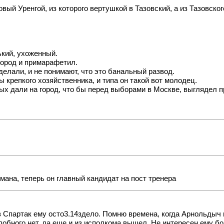
в Новый Уренгой, из которого вертушкой в Тазовский, а из Тазовс
ький, ухоженный.
город и примарафетил.
елали, и не понимают, что это банальный развод.
крепкого хозяйственника, и типа он такой вот молодец.
ных дали на город, что бы перед выборами в Москве, выглядел 
ана, теперь он главный кандидат на пост тренера
 в Спартак ему осто3.14здело. Помню времена, когда Арнольдыч
подобного нет, да еще и из исполкома вышел. Не интересен ему