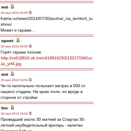
wod
-
30 июл 2014 20:06
fratria.ru/news/2014/07/30/pozhar_na_territorii_tu
shino/
Может и гаражи...
ogonek
-
30 июл 2014 20:05
Горят гаражи похоже
http://cs618816.vk.me/v618816293/13217/3AGzc
Ja_yH4.jpg
wod
-
30 июл 2014 19:54
Че-то капитально полыхает метрах в 500 от
нашего стадика. На краю поля, но вроде в
стороне от стройки
Nox
-
30 июл 2014 19:52
Проведший около 30 матчей за Спартак 30-
летний неубедительный вратарь - капитан