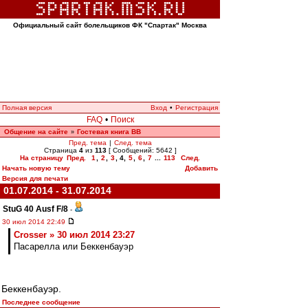
Официальный сайт болельщиков ФК "Спартак" Москва
Полная версия
Вход
•
Регистрация
FAQ
•
Поиск
Общение на сайте
Гостевая книга ВВ
»
Пред. тема
|
След. тема
Страница
4
из
113
[ Сообщений: 5642 ]
На страницу
Пред.
1
,
2
,
3
,
4
,
5
,
6
,
7
...
113
След.
Начать новую тему
Добавить
Версия для печати
01.07.2014 - 31.07.2014
StuG 40 Ausf F/8
-
30 июл 2014 22:49
Crosser » 30 июл 2014 23:27
Пасарелла или Беккенбауэр
Беккенбауэр.
Последнее сообщение