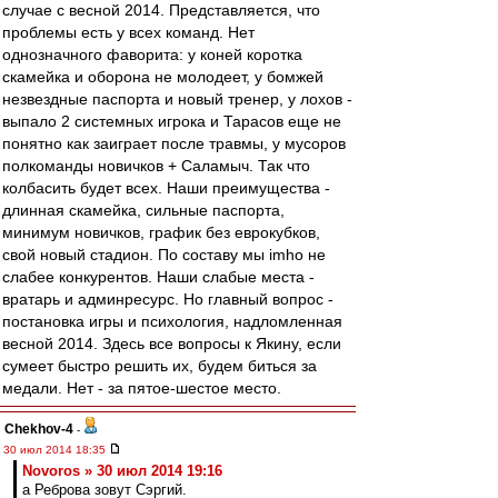
случае с весной 2014. Представляется, что
проблемы есть у всех команд. Нет
однозначного фаворита: у коней коротка
скамейка и оборона не молодеет, у бомжей
незвездные паспорта и новый тренер, у лохов -
выпало 2 системных игрока и Тарасов еще не
понятно как заиграет после травмы, у мусоров
полкоманды новичков + Саламыч. Так что
колбасить будет всех. Наши преимущества -
длинная скамейка, сильные паспорта,
минимум новичков, график без еврокубков,
свой новый стадион. По составу мы imho не
слабее конкурентов. Наши слабые места -
вратарь и админресурс. Но главный вопрос -
постановка игры и психология, надломленная
весной 2014. Здесь все вопросы к Якину, если
сумеет быстро решить их, будем биться за
медали. Нет - за пятое-шестое место.
Chekhov-4
-
30 июл 2014 18:35
Novoros » 30 июл 2014 19:16
а Реброва зовут Сэргий.