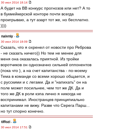
30 июл 2014 18:14
А будет на ВВ конкурс прогнозов или нет? А то
в букмейкерской конторе почти всегда
проигрываю, а тут азарт тот же, но бесплатно.
))))
naivniy
-
30 июл 2014 18:09
Сказать, что я охренел от новости про Реброва
- не сказать ничего)) Но тем не менее для
меня она оказалась приятной. Из тройки
воротчиков он однозначно сильней оппонентов
(пока что ), а на счет капитанства - по-моему
Тема в команде со всеми хорошо общается, и
с русскими и с легами. Да и "напихать" он на
поле может посильнее, чем тот же ДК. Да и
того же ДК в роли кэпа лично я никогда не
воспринимал. Иностранцев принципиально
капитанами не вижу. Разве что Серега Парш...
но тут спорно конечно.
tiffozi
-
30 июл 2014 17:51