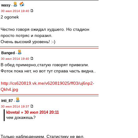
wasy
-
30 июл 2014 19:40
2 ogonek
Честно говоря ожидал худшего. Но стадион
просто потряс и поразил.
Очень высокий уровень! :-)
Banged
-
30 июл 2014 19:40
В обед примерно,статую говорят привезли.
Фоток пока нет, но вот тут справа часть видна..
http://cs620819.vk.me/v620819025/ff03/uj6np2-
Qkh4.jpg
inti_87
-
30 июл 2014 19:37
kbvetal » 30 июл 2014 20:11
чем докажешь?
Только наблюдением. Статистику не вел.