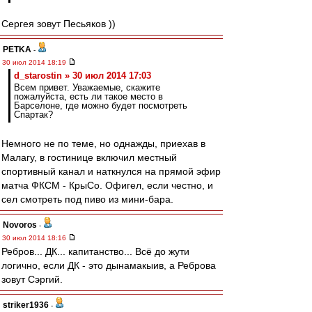
Сергея зовут Песьяков ))
PETKA
-
30 июл 2014 18:19
d_starostin » 30 июл 2014 17:03
Всем привет. Уважаемые, скажите
пожалуйста, есть ли такое место в
Барселоне, где можно будет посмотреть
Спартак?
Немного не по теме, но однажды, приехав в
Малагу, в гостинице включил местный
спортивный канал и наткнулся на прямой эфир
матча ФКСМ - КрыСо. Офигел, если честно, и
сел смотреть под пиво из мини-бара.
Novoros
-
30 июл 2014 18:16
Ребров... ДК... капитанство... Всё до жути
логично, если ДК - это дынамакыив, а Реброва
зовут Сэргий.
striker1936
-