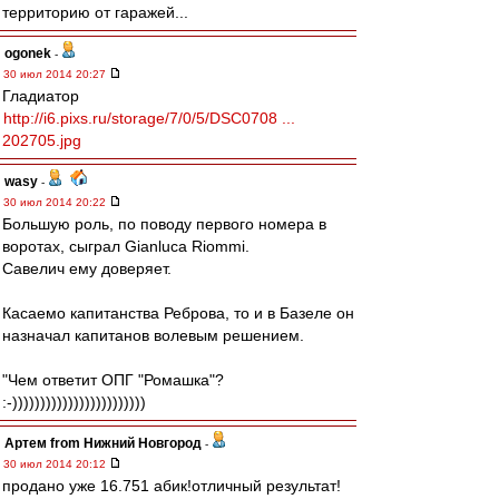
территорию от гаражей...
ogonek
-
30 июл 2014 20:27
Гладиатор
http://i6.pixs.ru/storage/7/0/5/DSC0708 ...
202705.jpg
wasy
-
30 июл 2014 20:22
Большую роль, по поводу первого номера в
воротах, сыграл Gianluca Riommi.
Савелич ему доверяет.
Касаемо капитанства Реброва, то и в Базеле он
назначал капитанов волевым решением.
"Чем ответит ОПГ "Ромашка"?
:-))))))))))))))))))))))))
Артем from Нижний Новгород
-
30 июл 2014 20:12
продано уже 16.751 абик!отличный результат!