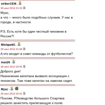
striker1936
-
30 июл 2014 21:33
Муас,
а что -- много было подобных случаев. У нас в
городе, в частности.
P.S. Есть хотя бы один честный чиновник в
России?!
Mishgun81
-
30 июл 2014 21:09
А кто входит в совет команды от футболистов?
man26
-
30 июл 2014 20:50
Доброго дня!
Назначение капитана вызвало ассоциации с
теннисом. Там тоже капитан на лавочке сидит.
Myac
-
30 июл 2014 20:41
Похоже, РУководство большого Спартака
решило зачистить прилегающую к полю