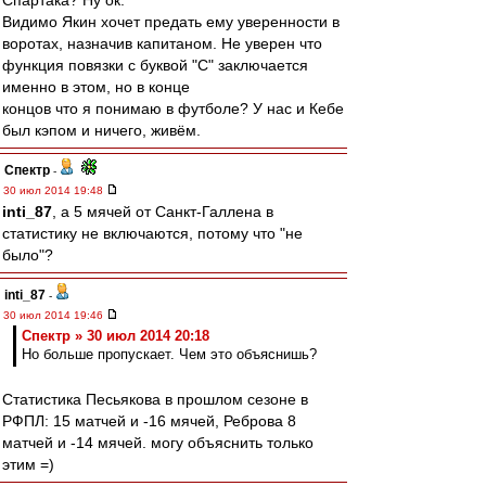
Спартака? Ну ок.
Видимо Якин хочет предать ему уверенности в
воротах, назначив капитаном. Не уверен что
функция повязки с буквой "С" заключается
именно в этом, но в конце
концов что я понимаю в футболе? У нас и Кебе
был кэпом и ничего, живём.
Спектр
-
30 июл 2014 19:48
inti_87
, а 5 мячей от Санкт-Галлена в
статистику не включаются, потому что "не
было"?
inti_87
-
30 июл 2014 19:46
Спектр » 30 июл 2014 20:18
Но больше пропускает. Чем это объяснишь?
Статистика Песьякова в прошлом сезоне в
РФПЛ: 15 матчей и -16 мячей, Реброва 8
матчей и -14 мячей. могу объяснить только
этим =)