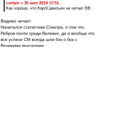
curtain » 30 июл 2014 17:51
Как хорошо, что КарпСавельич не читает ВВ
Видимо читает
Начитался статистики Спектра, о том что
Ребров почти среди Великих, да и вообще что
все успехи СМ всегда шли бок о бок с
Великими вратарями
Ну вот увидел в этом знак
Ждем золота?
Sharkыч
-
30 июл 2014 17:46
Выбор капитана и первого вратаря на первый
взгляд абсолютно идиотский. Хотелось бы
ошибаться. А может так и надо для
чемпионства? Единственный, кто характером и
энергетикой тянет у нас на капитана слишком
часто распускает язык и место в составе
далеко не гарантировано, остальные где-то на
одном уровне по отсутствию монолитности
характера, либо инфантилы, либо "звезды"