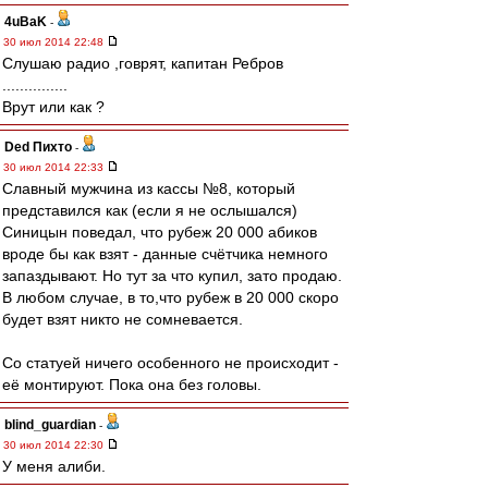
4uBaK
-
30 июл 2014 22:48
Cлушаю радио ,говрят, капитан Ребров
...............
Врут или как ?
Ded Пихто
-
30 июл 2014 22:33
Славный мужчина из кассы №8, который
представился как (если я не ослышался)
Синицын поведал, что рубеж 20 000 абиков
вроде бы как взят - данные счётчика немного
запаздывают. Но тут за что купил, зато продаю.
В любом случае, в то,что рубеж в 20 000 скоро
будет взят никто не сомневается.
Со статуей ничего особенного не происходит -
её монтируют. Пока она без головы.
blind_guardian
-
30 июл 2014 22:30
У меня алиби.