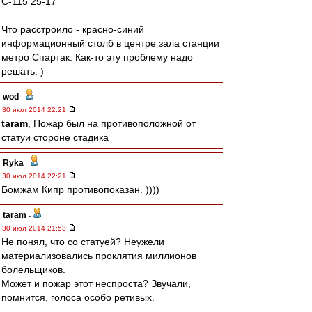
С-115 25-17
Что расстроило - красно-синий
информационный столб в центре зала станции
метро Спартак. Как-то эту проблему надо
решать. )
wod
-
30 июл 2014 22:21
taram
, Пожар был на противоположной от
статуи стороне стадика
Ryka
-
30 июл 2014 22:21
Бомжам Кипр противопоказан. ))))
taram
-
30 июл 2014 21:53
Не понял, что со статуей? Неужели
материализовались проклятия миллионов
болельщиков.
Может и пожар этот неспроста? Звучали,
помнится, голоса особо ретивых.