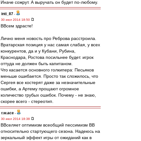
Иначе сожрут. А выручать он будет по-любому.
inti_87
-
30 июл 2014 18:50
ВВсем здрасте!
Лично меня новость про Реброва расстроила.
Вратарская позиция у нас самая слабая, у всех
конкурентов, да и у Кубани, Рубина,
Краснодара, Ростова посильнее будет. игрок
оттуда не должен быть капитаном.
Что касается основного голкипера: Песьяков
меньше ошибается. Просто так сложилось, что
Сергея все костерят даже за незначительные
ошибки, а Артему прощают огромное
количество грубых ошибок. Почему - не знаю,
скорее всего - стереотип.
r.w.ace
-
30 июл 2014 18:38
ВВселяет оптимизм всеобщий пессимизм ВВ
относительно стартующего сезона. Надеюсь на
зеркальный эффект игры от ожиданий как в