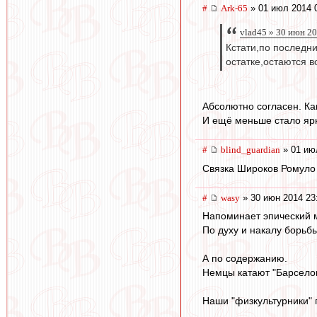
#
Ark-65
» 01 июл 2014 
vlad45 » 30 июн 2
Кстати,по последни
остатке,остаются в
Абсолютно согласен. Как
И ещё меньше стало ярк
#
blind_guardian
» 01 ию
Связка Широков Ромуло 
#
wasy
» 30 июн 2014 23
Напоминает эпический м
По духу и накалу борьбы
А по содержанию.
Немцы катают "Барселон
Наши "физкультурники" пр