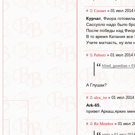
#
Crosser
» 01 июл 2014 
Курчат
, Фиора готовил
Сассуоло надо было брат
После победы над Фиор
В то время Катания все 
Учите матчасть, ну или 
#
Pafnuti
» 01 июл 2014 
blind_guardian » 0
А Глушак?
#
alex_isr
» 01 июл 2014 
Ark-65
,
привет Аркаш,ярких мен
#
Re:Member
» 01 июл 2
wasy » 01 июл 201