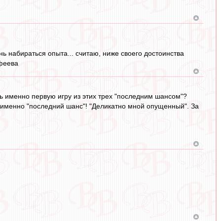
нь набираться опыта... считаю, ниже своего достоинства
нфеева
шь именно первую игру из этих трех "последним шансом"?
т именно "последний шанс"! "Деликатно мной опущенный". За