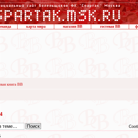
оманда
карта мира
магазин ВВ
гостевая ВВ
ф
вая книга ВВ
14
Сооб
5