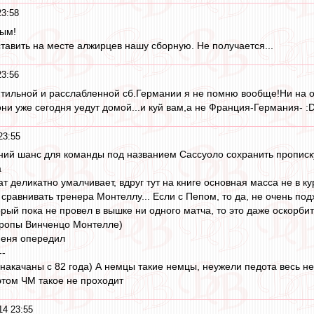
23:58
лым!
авить на месте алжирцев нашу сборную. Не получается...
23:56
ильной и расслабленной сб.Германии я не помню вообще!Ни на одн
ни уже сегодня уедут домой...и куй вам,а не Франция-Германия- :
23:55
дний шанс для команды под названием Сассуоло сохранить прописку
а
ат деликатно умалчивает, вдруг тут на книге основная масса не в ку
 сравнивать тренера Монтеллу... Если с Пепом, то да, не очень п
торый пока не провел в вышке ни одного матча, то это даже оскорб
ропы Винченцо Монтелле)
меня опередил
--
накачаны с 82 года) А немцы такие немцы, неужели педота весь н
этом ЧМ такое не проходит
14 23:55