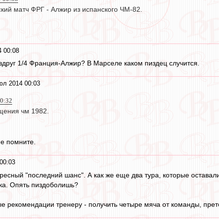
кий матч ФРГ - Алжир из испанского ЧМ-82.
 00:08
 вдруг 1/4 Франция-Алжир? В Марселе каком пиздец случится.
юл 2014 00:03
00:32
щения чм 1982.
не помните.
00:03
ересный "последний шанс". А как же еще два тура, которые остава
чка. Опять пиздоболишь?
ые рекомендации тренеру - получить четыре мяча от команды, пре