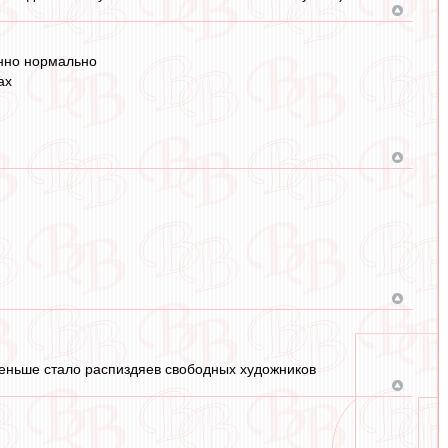
енно нормально
ах
меньше стало распиздяев свободных художников