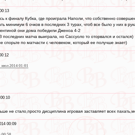
00:13
ась к финалу Кубка, где проиграла Наполи, что собственно соверш
ь минимум 6 очков в последних 3 турах, чтоб все было у них в рук
ентиной они дома победили Дженоа 4-2
3 последних матча выиграла, но Сассуоло то оторвался и остался)
не спорьте по матчасти с человеком, который ее получше знает)
00:12
1 июл 2014 01:01
00:10
ьше не стало,просто дисциплина игровая заставляет всех пахать,
014 00:09
4 00:58