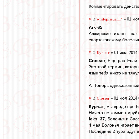
Комментировать действи
#
whitepissuar17
» 01 июл
Ark-65
,
Алжирские титаны... как
спартаковскому болельщ
#
Курчат
» 01 июл 2014 
Crosser
, Еще раз. Если
Это твой термин, котор
язык тебя никто не тяну
А. Теперь односезонный
#
Crosser
» 01 июл 2014 
Курчат
, мы вроде про 
Ничего не комментируй)
leks_37
, Болонья и Сас
4 мая Болонья играет в
Последние 2 тура идут в