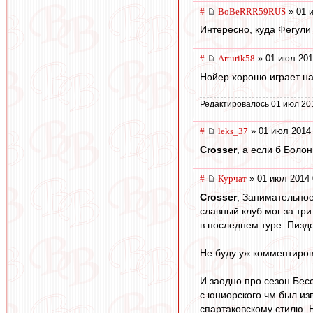
#
BoBeRRR59RUS
» 01 
Интересно, куда Фегули
#
Arturik58
» 01 июл 201
Нойер хорошо играет на
Редактировалось 01 июл 20
#
leks_37
» 01 июл 2014 
Crosser
, а если б Боло
#
Курчат
» 01 июл 2014 
Crosser
, Занимательное
славный клуб мог за три
в последнем туре. Пиздо
Не буду уж комментирова
И заодно про сезон Бес
с юниорского чм был из
спартаковскому стилю. Н