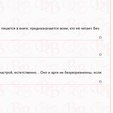
о пишется в книге, предназначается всем, кто её читает. Без
настрой, естетственно... Оно и арги не безукоризненны, если