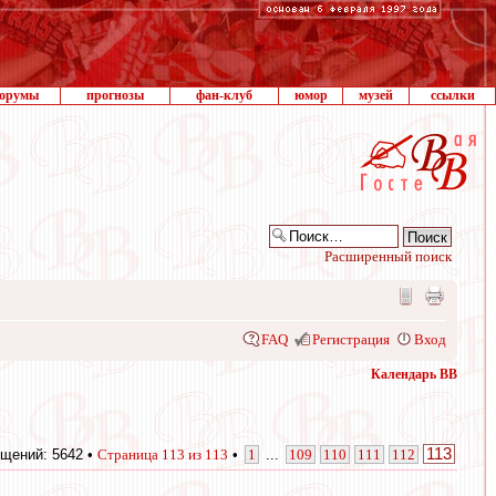
орумы
прогнозы
фан-клуб
юмор
музей
ссылки
Расширенный поиск
FAQ
Регистрация
Вход
Календарь ВВ
113
щений: 5642 •
Страница
113
из
113
•
1
...
109
110
111
112