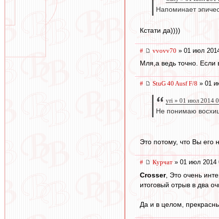
Напоминает эпичес
Кстати да))))
#
vvovv70
» 01 июл 2014
Мля,а ведь точно. Если
#
StuG 40 Ausf F/8
» 01 и
yri » 01 июл 2014 
Не понимаю восхи
Это потому, что Вы его 
#
Курчат
» 01 июл 2014 
Crosser
, Это очень инт
итоговый отрыв в два о
Да и в целом, прекрасн