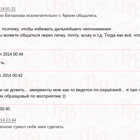
014 01:32
про Беланова исключительно с Арком общались
, поэтому, чтобы избежать дальнейшего непонимания..
 можете общаться через личку, почту, аську и.т.д. Тогда как всё, чт
л 2014 00:44
ть.
 2014 00:42
и не дожить... америкоты мне как-то видятся по-серьёзней... я про 
як образцовый по восприятию ))
00:40
014 23:44
зоном сумел себе имя сделать