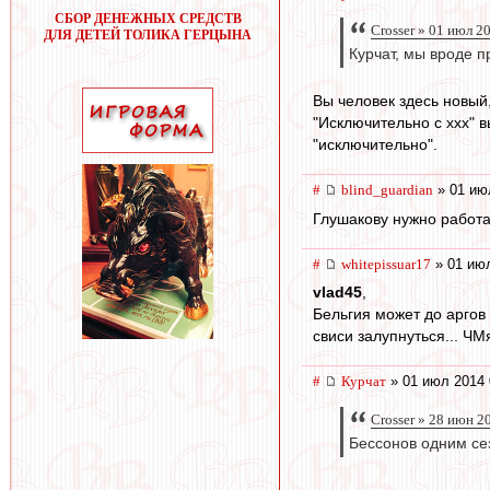
СБОР ДЕНЕЖНЫХ СРЕДСТВ
Crosser » 01 июл 2
ДЛЯ ДЕТЕЙ ТОЛИКА ГЕРЦЫНА
Курчат, мы вроде 
Вы человек здесь новый
"Исключительно с ххх" вы
"исключительно".
#
blind_guardian
» 01 ию
Глушакову нужно работа
#
whitepissuar17
» 01 июл
vlad45
,
Бельгия может до аргов 
свиси залупнуться... ЧМ
#
Курчат
» 01 июл 2014 
Crosser » 28 июн 2
Бессонов одним се