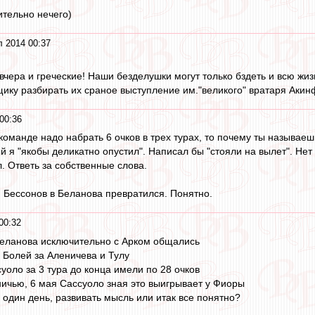
тельно нечего)
 2014 00:37
 вчера и греческие! Наши безделушки могут только бздеть и всю жиз
ику разбирать их сраное выступление им."великого" вратаря Аки
00:36
 команде надо набрать 6 очков в трех турах, то почему ты называе
ый я "якобы деликатно опустил". Написал бы "стояли на вылет". Не
л. Ответь за собственные слова.
 Бессонов в Беланова превратился. Понятно.
00:32
Беланова исключительно с Арком общались
 Болей за Аленичева и Тулу
суоло за 3 тура до конца имели по 28 очков
ничью, 6 мая Сассуоло зная это выигрывает у Фиоры
 один день, развивать мысль или итак все понятно?