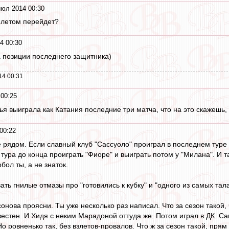
июл 2014 00:30
 летом перейдет?
4 00:30
 позиции последнего защитника)
14 00:31
00:25
нья выиграла как Катания последние три матча, что на это скажешь,
00:22
 рядом. Если славный клуб "Сассуоло" проиграл в последнем туре "
 тура до конца проиграть "Фиоре" и выиграть потом у "Милана". И 
бол ты, а не знаток.
ть гнилые отмазы про "готовились к кубку" и "одного из самых та
сонова проясни. Ты уже несколько раз написал. Что за сезон такой
вестен. И Хидя с неким Марадоной оттуда же. Потом играл в ДК. С
о ровненько так, без взлетов-провалов. Что ж за сезон такой, пря