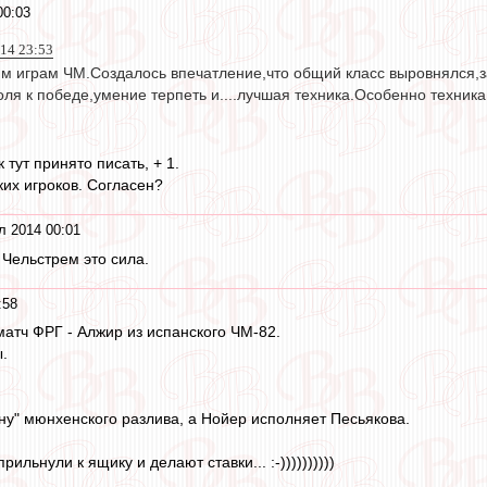
00:03
014 23:53
м играм ЧМ.Создалось впечатление,что общий класс выровнялся,за
оля к победе,умение терпеть и....лучшая техника.Особенно техника
 тут принято писать, + 1.
их игроков. Согласен?
л 2014 00:01
Чельстрем это сила.
:58
атч ФРГ - Алжир из испанского ЧМ-82.
.
у" мюнхенского разлива, а Нойер исполняет Песьякова.
ильнули к ящику и делают ставки... :-))))))))))