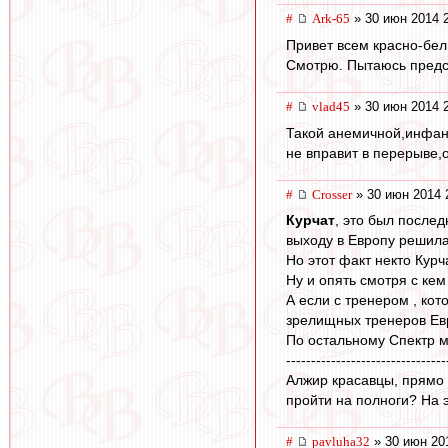
#
Ark-65
» 30 июн 2014 
Привет всем красно-бе
Смотрю. Пытаюсь предст
#
vlad45
» 30 июн 2014 
Такой анемичной,инфант
не вправит в перерыве,о
#
Crosser
» 30 июн 2014 
Курчат
, это был после
выходу в Европу решил
Но этот факт некто Курч
Ну и опять смотря с кем
А если с тренером , ко
зрелищных тренеров Ев
По остальному Спектр 
--------------------------------
Алжир красавцы, прямо 
пройти на полноги? На 
#
pavluha32
» 30 июн 20