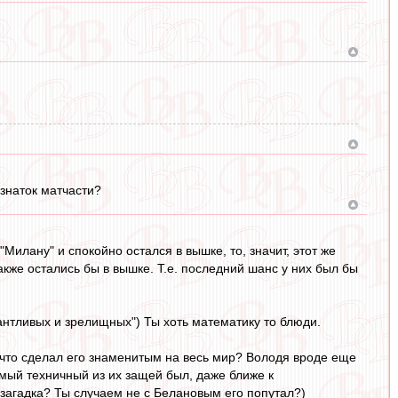
 знаток матчасти?
Милану" и спокойно остался в вышке, то, значит, этот же
также остались бы в вышке. Т.е. последний шанс у них был бы
лантливых и зрелищных") Ты хоть математику то блюди.
, что сделал его знаменитым на весь мир? Володя вроде еще
амый техничный из их защей был, даже ближе к
м загадка? Ты случаем не с Белановым его попутал?)