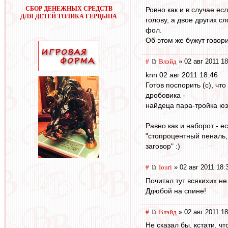
СБОР ДЕНЕЖНЫХ СРЕДСТВ
Ровно как и в случае е
ДЛЯ ДЕТЕЙ ТОЛИКА ГЕРЦЫНА
голову, а двое других с
фол.
Об этом же бужут говори
#
Влэйд
» 02 авг 2011 18
knn 02 авг 2011 18:46
Готов поспорить (с), ч
дробовика -
найдеца пара-тройка юзе
Равно как и наборот - е
"стопроцентный пеналь,
заговор" :)
#
Iouri
» 02 авг 2011 18:
Почитал тут всякихих не
Ддюбой на спине!
#
Влэйд
» 02 авг 2011 18
Не сказал бы, кстати, ч