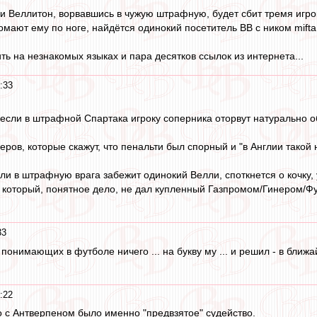
сли Веллитон, ворвавшись в чужую штрафную, будет сбит тремя игро
ломают ему по ноге, найдётся одинокий посетитель ВВ с ником mift
ть на незнакомых языках и пара десятков ссылок из интернета...
:33
то если в штрафной Спартака игроку соперника оторвут натурально 
ров, которые скажут, что пенальти был спорный и "в Англии такой н
сли в штрафную врага забежит одинокий Велли, споткнется о кочку, 
 который, понятное дело, не дал купленный Газпромом/Гинером/Ф
33
 понимающих в футболе ничего ... на букву му ... и решил - в ближ
:22
то с Антверпеном было именно "предвзятое" судейство.