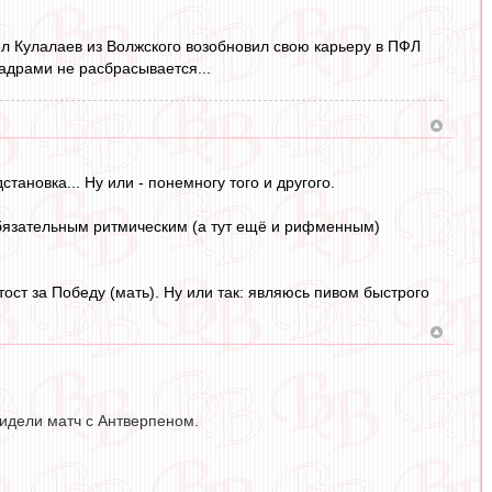
ел Кулалаев из Волжского возобновил свою карьеру в ПФЛ
кадрами не расбрасывается...
ановка... Ну или - понемногу того и другого.
обязательным ритмическим (а тут ещё и рифменным)
ост за Победу (мать). Ну или так: являюсь пивом быстрого
видели матч с Антверпеном.