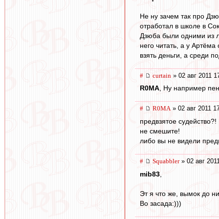
Не ну зачем так про Дзю
отработал в школе в Со
Дзюба были одними из л
него читать, а у Артёма
взять деньги, а среди п
#
curtain
» 02 авг 2011 1
R0MA
, Ну например пен
#
R0MA
» 02 авг 2011 1
предвзятое судейство?!
не смешите!
либо вы не видели предв
#
Squabbler
» 02 авг 201
mib83
,
Эт я что же, вымок до 
Во засада:)))