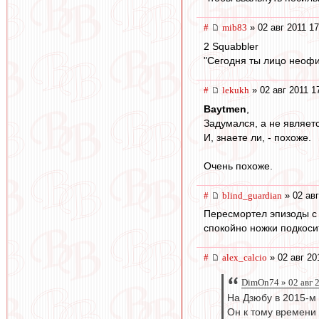
#
mib83
» 02 авг 2011 17
2 Squabbler
"Сегодня ты лицо неофиц
#
lekukh
» 02 авг 2011 1
Baytmen
,
Задумался, а не являет
И, знаете ли, - похоже.
Очень похоже.
#
blind_guardian
» 02 авг
Пересмортел эпизоды с 
спокойно ножки подкоси
#
alex_calcio
» 02 авг 20
DimOn74 » 02 авг 
На Дзюбу в 2015-м 
Он к тому времени 