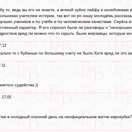
бу то, ведь вы его не знаете, а всякой хуйне лайфу и конебомжам в
кольниках учителем истории, так вот он ро нашу молодёжь рассказ
учших учеников и по учёбе и по человеческим качествам. Серёга к
 отличный характер. Я его спросил были ли разговоры о "нехороших
одростков вряд ли можно что-то скрыть. Были мерзавцы, которые мо
7:13
альти то с Кубанью по большому счету не было.Хотя вряд ли это 
7:11
зятого судейства ))
1 17:05
нитки в холодный осенний день на неофициальном матче еврокубка?