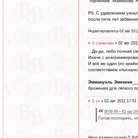
"горчичник" Маминову. А
PS. С удивлением узнал
после пяти лет забвения
Редактировалось 02 авг 201
#
словесник
» 02 авг 201
...Да-да, либо полная с
Иначе с анаграммировани
И всё же один (по край
соответствием отыскался
Эммануэль Эменике
__
брожения для лёгкого п
#
ys
» 02 авг 2011 17:51
BVB 09 » 02 авг 20
Готов поспорить, ч
Чего далеко ходить? Заб