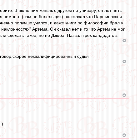
ерите. В июне пил коньяк с другом по универу, он лет пять
ал немного (сам не болельщик) рассказал что Паршивлюк и
онечно получше учился, и даже книги по философии брал у
 наклонностях" Артёма. Он сказал нет и то что Артём не мог
гли сделать такое, но не Дзюба. Назвал трёх кандидатов.
заговор,скорее неквалифицированный судья
:)