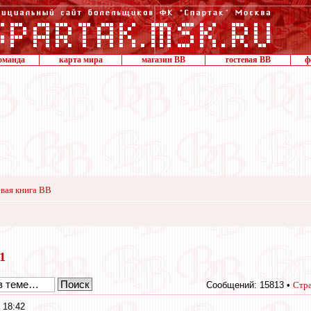
оманда
карта мира
магазин ВВ
гостевая ВВ
ф
вая книга ВВ
11
Сообщений: 15813 •
Стр
 18:42