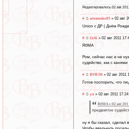
Редактировалось 02 авг 201
#
artemenko05
» 02 авг 2
Union с ДР ( Днём Рожден
#
GrAl
» 02 авг 2011 17:
R0MA
Ром, сейчас нас и не н
судейство, как с каням
#
BVB 09
» 02 авг 2011 
Готов поспорить, что л
#
yri
» 02 авг 2011 17:24
R0MA » 02 авг 201
предвзятое судейст
ну я бы сказал, сделал 
Чтобы ввальнуть посильн