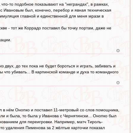
что-то подобное показывают на "неграндах", в рамках,
 с Ивановым был, конечно, перебор и явная техническая
симуляция главной и единственной для меня мрази в
кве - тот же Коррадо поставил бы точку портам, даже не
кации.
 двух, до тех пока не будет бороться и играть, забивать и
ы что убивать... В карпинской команде и духа то командного
л в нём Онопко и поставил 11-метровый со слов помощника,
ли и была, то была у Иванова с Чернятински... Онопко был
основанием для переигровки. Например, матч Тироль-
сто удаления Пименова за 2 жёлтые карточки показал