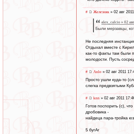
#
Железняк
» 02 авг 2011
alex_calcio » 02 ав
Были мерзавцы, кот
Не последняя инстанция
Отдыхал вместе с Кирил
как-то факты там были п
молодости. Пусть сосре
#
Anlo
» 02 авг 2011 17:
Просто ушли куда-то (сл
слегка предвзятыми Куб
#
knn
» 02 авг 2011 17:4
Готов поспорить (с), ч
дробовика -
найдеца пара-тройка юзе
5 бугАг