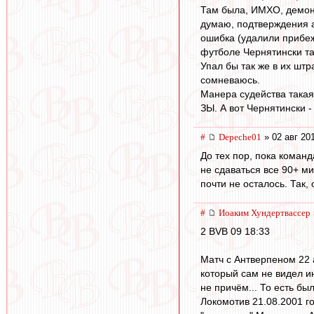
Там была, ИМХО, демонс
думаю, подтверждения а
ошибка (удалили прибеж
футболе Чернятински та
Упал бы так же в их штр
сомневаюсь.
Манера судейства такая 
ЗЫ. А вот Чернятински -
#
Depeche01
» 02 авг 20
До тех пор, пока команд
не сдаваться все 90+ ми
почти не осталось. Так,
#
Иоаким Хундертвассер
2 BVB 09 18:33
Матч с Антверпеном 22 
который сам не видел и
не причём... То есть бы
Локомотив 21.08.2001 г