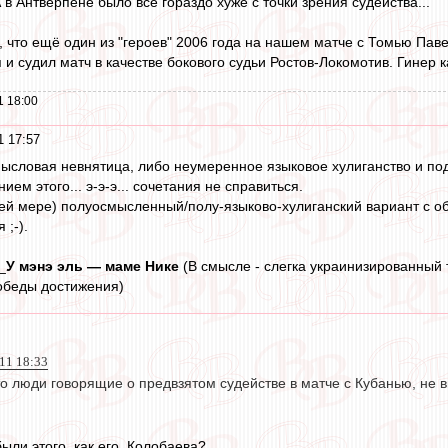
 в Антверпене было всё гораздо хуже с точки зрения судейства...
, что ещё один из "героев" 2006 года на нашем матче с Томью Пав
 и судил матч в качестве бокового судьи Ростов-Локомотив. Гинер 
1 18:00
1 17:57
мысловая невнятица, либо неумеренное языковое хулиганство и подст
ем этого... э-э-э... сочетания не справиться.
ней мере) полуосмысленный/полу-языково-хулиганский вариант с 
 ;-).
_
У мэнэ эль — маме Нике
(В смысле - слегка украинизированный т
обеды достижения)
11 18:33
то люди говорящие о предвзятом судействе в матче с Кубанью, не 
ыли этого, как его, Колобаева?