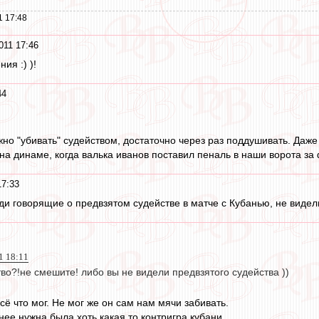
1 17:48
011 17:46
ия :) )!
44
ужно "убивать" судейством, достаточно через раз поддушивать. Даж
и на динаме, когда валька иванов поставил пеналь в наши ворота з
17:33
юди говорящие о предвзятом судействе в матче с Кубанью, не видел
1 18:11
во?!не смешите! либо вы не видели предвзятого судейства ))
всё что мог. Не мог же он сам нам мячи забивать.
ее нужна была хоть какая то контригра кубани.