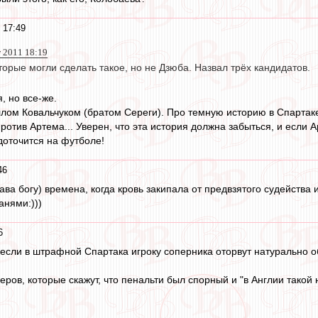
 17:49
г 2011 18:19
орые могли сделать такое, но не Дзюба. Назвал трёх кандидатов.
, но все-же.
лом Ковальчуком (братом Сереги). Про темную историю в Спартак
ротив Артема... Уверен, что эта история должна забыться, и если 
доточится на футболе!
46
ава богу) времена, когда кровь закипала от предвзятого судейства 
анями:)))
6
то если в штрафной Спартака игроку соперника оторвут натурально 
ров, которые скажут, что пенальти был спорный и "в Англии такой 