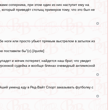
ками соперника, при этом один из них наступит ему на
a, который приведёт стотыщ примеров тому, что это был не
обе ноги или просто убьют прямым выстрелом в затылок из
е поставили бы"(с).[/quote]
упадет и мячик потеряет, найдется наш брат, что увидит
урсенкой судейка и вообще блянах очевидный антимясной
айший уикенд еду в Ред-Вайт Спорт заказывать футболку с