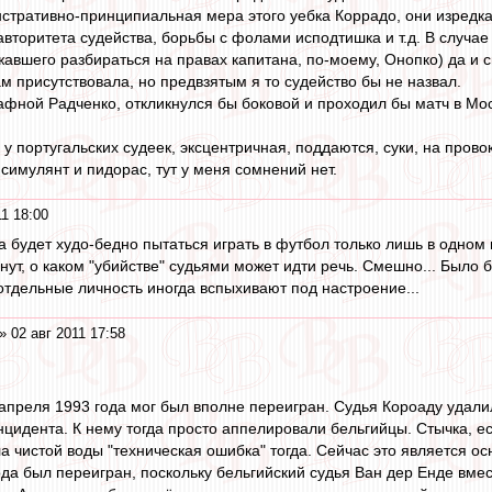
тративно-принципиальная мера этого уебка Коррадо, они изредка 
вторитета судейства, борьбы с фолами исподтишка и т.д. В случае
авшего разбираться на правах капитана, по-моему, Онопко) да и 
м присутствовала, но предвзятым я то судейство бы не назвал.
афной Радченко, откликнулся бы боковой и проходил бы матч в Мос
у португальских судеек, эксцентричная, поддаются, суки, на прово
 симулянт и пидорас, тут у меня сомнений нет.
11 18:00
а будет худо-бедно пытаться играть в футбол только лишь в одном из
нут, о каком "убийстве" судьями может идти речь. Смешно... Было б
 отдельные личность иногда вспыхивают под настроение...
» 02 авг 2011 17:58
апреля 1993 года мог был вполне переигран. Судья Короаду удали
нцидента. К нему тогда просто аппелировали бельгийцы. Стычка, ес
ла чистой воды "техническая ошибка" тогда. Сейчас это является 
ода был переигран, поскольку бельгийский судья Ван дер Енде вме