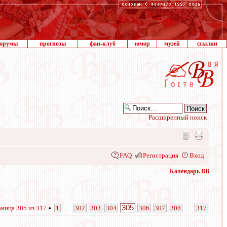
орумы
прогнозы
фан-клуб
юмор
музей
ссылки
Расширенный поиск
FAQ
Регистрация
Вход
Календарь ВВ
305
аница
305
из
317
•
1
...
302
303
304
306
307
308
...
317