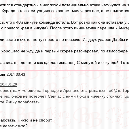
тился стандартно - в неплохой потенциально атаке наткнулся на з
 Хурадо в таких ситуациях сохраняет мяч через пас, а не втыкаетс
сь, что к 40й минуте команда встала. Вот ровно как она вставала 
с правого края в никуда). После этого инициатива перешла к Амкар
и вести в счете, но тут просто не повезло. Из двух ударов Дзюбы 
о хорошего не жду, да и первый скорее разочаровал, по атмосфере 
списать, где что и как сделал испанец. С минутой и секундой. Гот
авг 2014 00:43
2014 01:20
теряет, нам же еще на Торпедо и Арснале отыгрываться, еб@ть Тер
нечно, очков не потеряет. Сейчас с ними Лохи в ничейку сгоняют, Кр
те Якину поработать,
ботать. Никто и не спорит.
я деваться-то?