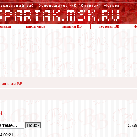
оманда
карта мира
магазин ВВ
гостевая ВВ
ф
вая книга ВВ
14
Сооб
4 02:21