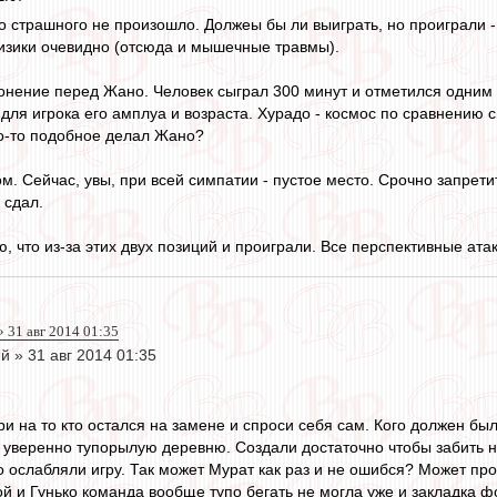
о страшного не произошло. Должеы бы ли выиграть, но проиграли - 
изики очевидно (отсюда и мышечные травмы).
онение перед Жано. Человек сыграл 300 минут и отметился одним
для игрока его амплуа и возраста. Хурадо - космос по сравнению с
о-то подобное делал Жано?
м. Сейчас, увы, при всей симпатии - пустое место. Срочно запрети
 сдал.
, что из-за этих двух позиций и проиграли. Все перспективные ат
 31 авг 2014 01:35
 » 31 авг 2014 01:35
ри на то кто остался на замене и спроси себя сам. Кого должен бы
 уверенно тупорылую деревню. Создали достаточно чтобы забить не
ослабляли игру. Так может Мурат как раз и не ошибся? Может прос
 и Гунько команда вообще тупо бегать не могла уже и закладка ф