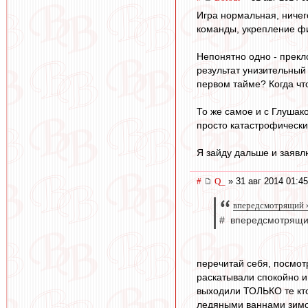
Игра нормальная, ничег
команды, укрепление ф
Непонятно одно - прекл
результат унизительный 
первом тайме? Когда чт
То же самое и с Глушако
просто катастрофически
Я зайду дальше и заявлю
#
Q_
» 31 авг 2014 01:45
впередсмотрящий »
# впередсмотрящий
перечитай себя, посмот
раскатывали спокойно и
выходили ТОЛЬКО те кто 
ледяными ваннами зимой