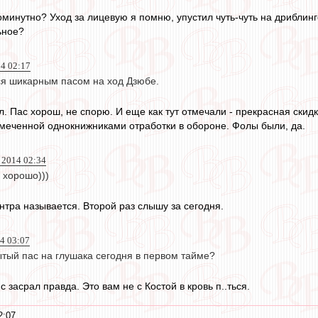
минутно? Уход за лицевую я помню, упустил чуть-чуть на дриблинг
ьное?
14 02:17
я шикарным пасом на ход Дзюбе.
ал. Пас хорош, не спорю. И еще как тут отмечали - прекрасная скид
отмеченной однокнижниками отработки в обороне. Фолы были, да.
 2014 02:34
е хорошо)))
тра называется. Второй раз слышу за сегодня.
14 03:07
ытый пас на глушака сегодня в первом тайме?
с засрал правда. Это вам не с Костой в кровь п..ться.
2:07