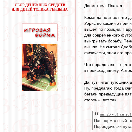
СБОР ДЕНЕЖНЫХ СРЕДСТВ
Досмотрел. Плакал.
ДЛЯ ДЕТЕЙ ТОЛИКА ГЕРЦЫНА
Команда не знает, что д
Уорис по какой-то причи
вышел по позиции. Пару 
для современного футбол
выигрывать борьбу. Пен
вышло. Не сыграл Дзюба
физически, зная его пр
Что порадовало. То, чт
к происходящему. Артем
Да, тут читал тутошних 
Ну, предлагаю тогда счи
бегали предыдущие пять
стороны, вот так.
man26 » 31 авг 201
Пас нормальный то
Периодически путал