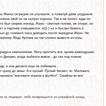
мены Якина ситуацию не улучшили, а пожалуй даже ухудшили.
сезоне свой он не сыграл хорошо. Так и не понял, куда он
то был скорее эпизод. Жано - светлая голова, не спорю, но
т а партнер открывается :о))) ) но и быстро бежать и
был до голевого паса доводить после передачи Жано. Не
ернику. Ведь Артема не так сложно вывести из игры
градуса симпатичнее. Могу простить все, кроме равнодушия
от Динамо, когда лыбился вовсю - до сих пор помню.
нду, и она дескать еще не побежала...
т сразу до зимы. А и пускай. Пускай бегают, чо. Маловато
ировать "маловато играли в футбол". Смайлы во все
ом за лицевую, либо возвращался из штрафной назад.