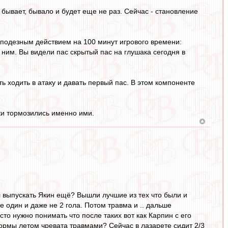
бывает, бывало и будет еще не раз. Сейчас - становление
 подезным действием на 100 минут игрового времени:
 ним. Вы видели пас скрытый пас на глушака сегодня в
ть ходить в атаку и давать первый пас. В этом компоненте
аки тормозились именно ими.
л выпускать Якин ещё? Вышли лучшие из тех что были и
 один и даже не 2 гола. Потом травма и .. дальше
то нужно понимать что после таких вот как Карпин с его
ормы летом чревата травмами? Сейчас в лазарете сидит 2/3