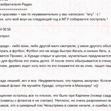
изобретателя Радио.
==============
 красивво + как-то неувважительно у вас написано: "мгу" :-( !
е, што мой внук на следующий год в МГУ собирается поступать !
4 00:56
отрел.
адо - либо кони, либо другой матч смотрели, у меня другого объя
ать в футбол. Футбол это не когда быстро бегать и сильно бить, а
жется Промес, а Хурадо открыт в центре, мучительно предлагается
а для футбола это очень долго. И после этого обыгрывается в стенк
чом, держит, ищет хоть кого-то кто покажется из-за спин, тащит-тащи
до лишний, вот и все. Неудивительно, что парень заскучал. Кстати,
авый фланг. Не мучайте Хурадо, отпустите в Мальорку! :о))
зиционке осталось все то плохое, что было при Карпине (пожар сз
(навесы с флангов я не считаю). Неплохо, но очень разрозненно.в
аков, это и шикарный пас Чельстрема в самом начале, и ошибка п