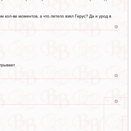
м кол-ве моментов, а что летело взял Герус? Да и урод в
игрывает