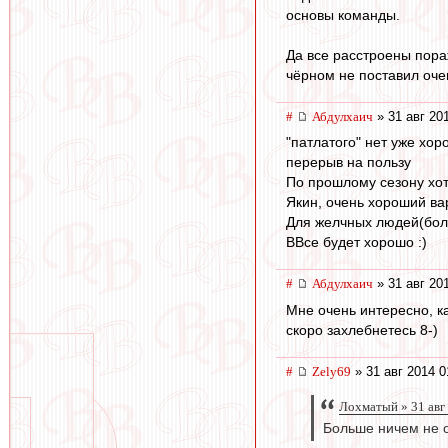
основы команды.
Да все расстроены пораж
чёрном не поставил оче
#
Абдулхаич
» 31 авг 20
"патлатого" нет уже хор
перерыв на пользу
По прошлому сезону хоте
Якин, очень хороший ва
Для желчных людей(боле
ВВсе будет хорошо :)
#
Абдулхаич
» 31 авг 20
Мне очень интересно, ка
скоро захлебнетесь 8-)
#
Zely69
» 31 авг 2014 0
Лохматый » 31 авг
Больше ничем не о