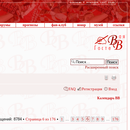
орумы
прогнозы
фан-клуб
юмор
музей
ссылки
Расширенный поиск
FAQ
Регистрация
Вход
Календарь ВВ
6
щений: 8784 •
Страница
6
из
176
•
1
...
3
4
5
7
8
9
...
176