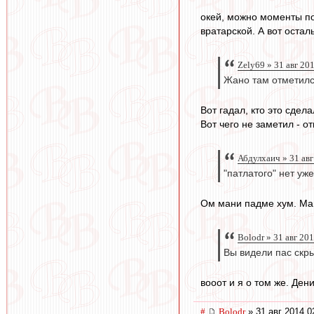
окей, можно моменты по
вратарской. А вот остал
Zely69 » 31 авг 20
Жано там отметилс
Вот гадал, кто это сдел
Вот чего не заметил - 
Абдулхаич » 31 авг
"патлатого" нет уж
Ом мани падме хум. Ман
Bolodr » 31 авг 20
Вы видели пас скр
вооот и я о том же. Дени
#
Bolodr
» 31 авг 2014 0