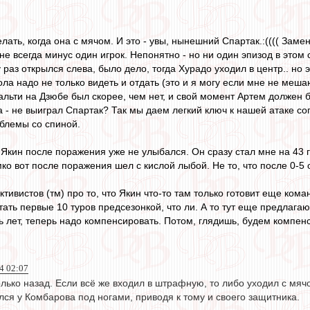
елать, когда она с мячом. И это - увы, нынешний Спартак.:(((( За
не всегда минус один игрок. Непонятно - но ни один эпизод в этом 
раз открылся слева, было дело, тогда Хурадо уходил в центр.. но э
а надо не только видеть и отдать (это и я могу если мне не мешаю
альти на Дзюбе был скорее, чем нет, и свой момент Артем должен 
 - не выиграл Спартак? Так мы даем легкий ключ к нашей атаке соп
облемы со спиной.
о Якин после поражения уже не улыбался. Он сразу стал мне на 43 
ко вот после поражения шел с кислой лыбой. Не то, что после 0-5 
активистов (тм) про то, что Якин что-то там только готовит еще кома
тать первые 10 туров предсезонкой, что ли. А то тут еще предлагаю
 лет, теперь надо компенсировать. Потом, глядишь, будем компенс
4 02:07
лько назад. Если всё же входил в штрафную, то либо уходил с мяч
ся у Комбарова под ногами, приводя к тому и своего защитника.