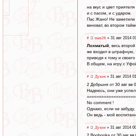
на вкус и цвет приятел
и с пасом, и с ударом.
Пас Жано! Не заметили 
виноват, во втором тайм
#
man26
» 31 авг 2014 0
Лохматый
, весь второ
же входил в штрафную, 
приводя к тому и своего
В общем, на игру с Уфой
#
Духон
» 31 авг 2014 0
2 Добрыня от 30 авг вв 
Надеюсь, они уже успел
====================
No comment !
Однако, если не забуду,
Он ведь - мой воспитан
#
Духон
» 31 авг 2014 0
2 Boobooka от 30 авг вв 