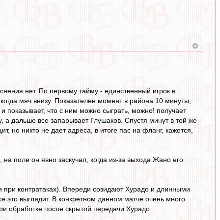
снения нет. По первому тайму - единственный игрок в
 когда мяч внизу. Показателен момент в района 10 минуты,
 и показывает, что с ним можно сыграть, можно! получает
у, а дальше все запарывает Глушаков. Спустя минут в той же
т, но никто не дает адреса, в итоге пас на фланг, кажется,
 на поле он явно заскучал, когда из-за выхода Жано его
ади при контратаках). Впереди созидают Хурадо и длинными
се это выглядит. В конкретном данном матче очень много
ри обработке после скрытой передачи Хурадо.