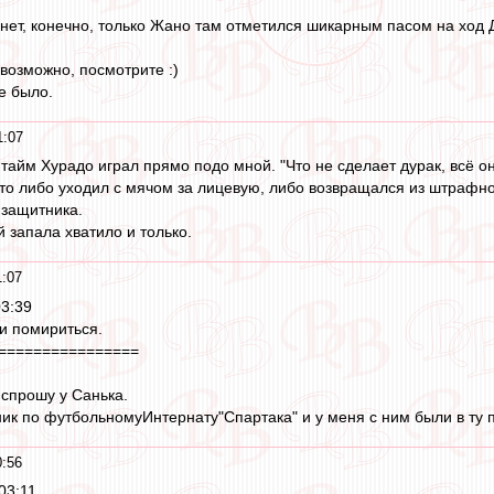
я нет, конечно, только Жано там отметился шикарным пасом на ход
возможно, посмотрите :)
е было.
1:07
й тайм Хурадо играл прямо подо мной. "Что не сделает дурак, всё о
то либо уходил с мячом за лицевую, либо возвращался из штрафно
 защитника.
 запала хватило и только.
1:07
03:39
и помириться.
================
 спрошу у Санька.
ник по футбольномуИнтернату"Спартака" и у меня с ним были в ту п
0:56
03:11