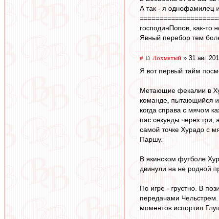
А так - я однофамилец 
====================
господинПопов, как-то не
Явный перебор тем боле
#
Лохматый
» 31 авг 201
Я вот первый тайм посм
Метающие фекалии в Хур
команде, пытающийся игр
когда справа с мячом ка
пас секунды через три, 
самой точке Хурадо с мя
Паршу.
В якинском футболе Хура
двинули на не родной пр
По игре - грустно. В по
передачами Чельстрем. 
моментов испортил Глуш