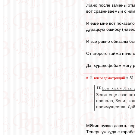
Жано после замены отме
вот сравниваемый с ним
И еще мне вот показало
дурацкую ошибку (навес 
И все равно обязаны был
От второго тайма ничег
Да, хурадофобам могу ра
#
впередсмотрящий
» 31 
Low_kick » 31 авг 
Зенит еще свое по
пропало, Зенит, ко
преимущества. Дай
МЯкин нужно давать пора
Теперь уж куда с корабл