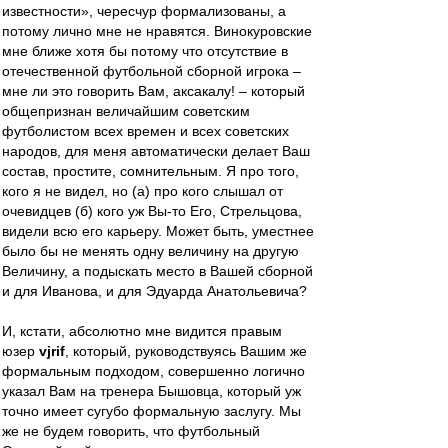
известности», чересчур формализованы, а
потому лично мне не нравятся. Винокуровские
мне ближе хотя бы потому что отсутствие в
отечественной футбольной сборной игрока –
мне ли это говорить Вам, аксакалу! – который
общепризнан величайшим советским
футболистом всех времен и всех советских
народов, для меня автоматически делает Ваш
состав, простите, сомнительным. Я про того,
кого я не видел, но (а) про кого слышал от
очевидцев (б) кого уж Вы-то Его, Стрельцова,
видели всю его карьеру. Может быть, уместнее
было бы не менять одну величину на другую
Величину, а подыскать место в Вашей сборной
и для Иванова, и для Эдуарда Анатольевича?
И, кстати, абсолютно мне видится правым
юзер
vjrif
, который, руководствуясь Вашим же
формальным подходом, совершенно логично
указал Вам на тренера Бышовца, который уж
точно имеет сугубо формальную заслугу. Мы
же не будем говорить, что футбольный