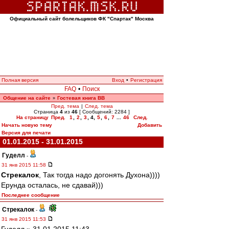
Официальный сайт болельщиков ФК "Спартак" Москва
Полная версия
Вход
•
Регистрация
FAQ
•
Поиск
Общение на сайте
Гостевая книга ВВ
»
Пред. тема
|
След. тема
Страница
4
из
46
[ Сообщений: 2284 ]
На страницу
Пред.
1
,
2
,
3
,
4
,
5
,
6
,
7
...
46
След.
Начать новую тему
Добавить
Версия для печати
01.01.2015 - 31.01.2015
Гуделл
-
31 янв 2015 11:58
Стрекалок
, Так тогда надо догонять Духона))))
Ерунда осталась, не сдавай)))
Последнее сообщение
Стрекалок
-
31 янв 2015 11:53