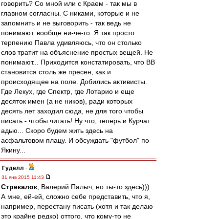
говорить? Со мной или с Краем - так мы в
главном согласны. С никами, которые и не
запомнить и не выговорить - так ведь не
понимают. вообще ни-че-го. Я так просто
терпению Павла удивляюсь, что он столько
слов тратит на объяснение простых вещей. Не
понимают... Приходится констатировать, что ВВ
становится столь же пресен, как и
происходящее на поле. Добились активисты.
Где Лекух, где Спектр, где Лотарио и еще
десяток имен (а не ников), ради которых
десять лет заходил сюда, не для того чтобы
писать - чтобы читать! Ну что, теперь и Курчат
адью... Скоро будем жить здесь на
асфальтовом плацу. И обсуждать "футбол" по
Якину...
Гуделл
-
31 янв 2015 11:43
Стрекалок
, Валерий Палыч, но ты-то здесь)))
А мне, ей-ей, сложно себе представить, что я,
например, перестану писать (хотя и так делаю
это крайне редко) оттого, что кому-то не