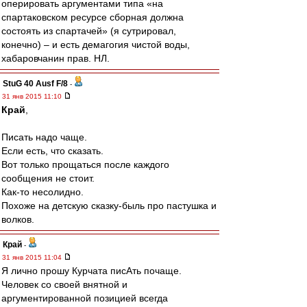
оперировать аргументами типа «на
спартаковском ресурсе сборная должна
состоять из спартачей» (я сутрировал,
конечно) – и есть демагогия чистой воды,
хабаровчанин прав. НЛ.
StuG 40 Ausf F/8
-
31 янв 2015 11:10
Край
,
Писать надо чаще.
Если есть, что сказать.
Вот только прощаться после каждого
сообщения не стоит.
Как-то несолидно.
Похоже на детскую сказку-быль про пастушка и
волков.
Край
-
31 янв 2015 11:04
Я лично прошу Курчата писАть почаще.
Человек со своей внятной и
аргументированной позицией всегда