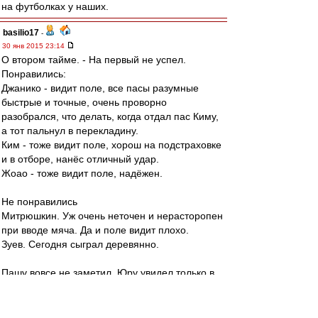
на футболках у наших.
basilio17
-
30 янв 2015 23:14
О втором тайме. - На первый не успел.
Понравились:
Джанико - видит поле, все пасы разумные
быстрые и точные, очень проворно
разобрался, что делать, когда отдал пас Киму,
а тот пальнул в перекладину.
Ким - тоже видит поле, хорош на подстраховке
и в отборе, нанёс отличный удар.
Жоао - тоже видит поле, надёжен.
Не понравились
Митрюшкин. Уж очень неточен и нерасторопен
при вводе мяча. Да и поле видит плохо.
Зуев. Сегодня сыграл деревянно.
Пашу вовсе не заметил. Юру увидел только в
последние минут пять. Дзюба тоже затерялся.
RoughBoy
-