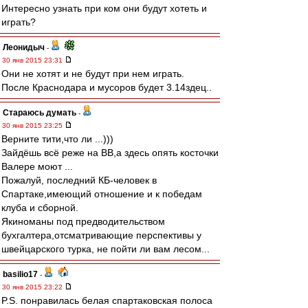
Интересно узнать при ком они будут хотеть и
играть?
Леонидыч
-
30 янв 2015 23:31
Они не хотят и не будут при нем играть.
После Краснодара и мусоров будет 3.14здец..
Стараюсь думать
-
30 янв 2015 23:25
Верните тити,что ли ...)))
Зайдёшь всё реже на ВВ,а здесь опять косточки
Валере моют ...
Пожалуй, последний КБ-человек в
Спартаке,имеющий отношение и к победам
клуба и сборной.
Якиноманы под предводительством
бухгалтера,отсматривающие перспективы у
швейцарского турка, не пойти ли вам лесом...
basilio17
-
30 янв 2015 23:22
P.S. понравилась белая спартаковская полоса