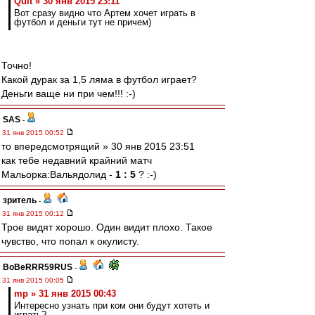
Quit » 30 янв 2015 23:11
Вот сразу видно что Артем хочет играть в
футбол и деньги тут не причем)
Точно!
Какой дурак за 1,5 ляма в футбол играет?
Деньги ваще ни при чем!!! :-)
SAS
-
31 янв 2015 00:52
то впередсмотрящий » 30 янв 2015 23:51
как тебе недавний крайний матч
Мальорка:Вальядолид -
1 : 5
? :-)
зpитель
-
31 янв 2015 00:12
Трое видят хорошо. Один видит плохо. Такое
чувство, что попал к окулисту.
BoBeRRR59RUS
-
31 янв 2015 00:05
mp » 31 янв 2015 00:43
Интересно узнать при ком они будут хотеть и
играть?