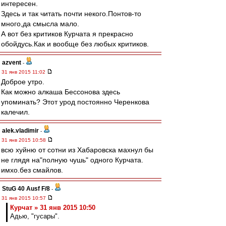
интересен.
Здесь и так читать почти некого.Понтов-то
много,да смысла мало.
А вот без критиков Курчата я прекрасно
обойдусь.Как и вообще без любых критиков.
azvent
-
31 янв 2015 11:02
Доброе утро.
Как можно алкаша Бессонова здесь
упоминать? Этот урод постоянно Черенкова
калечил.
alek.vladimir
-
31 янв 2015 10:58
всю хуйню от сотни из Хабаровска махнул бы
не глядя на"полную чушь" одного Курчата.
имхо.без смайлов.
StuG 40 Ausf F/8
-
31 янв 2015 10:57
Курчат » 31 янв 2015 10:50
Адью, "гусары".