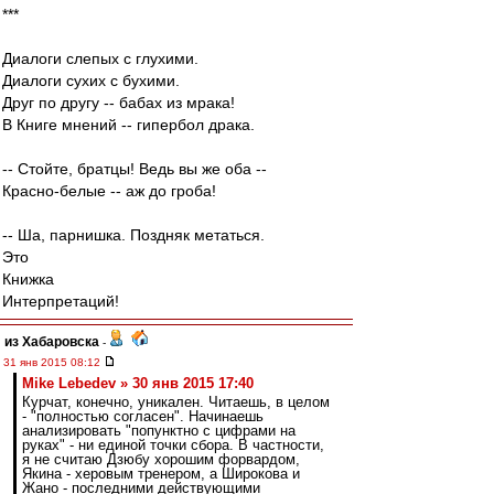
***
Диалоги слепых с глухими.
Диалоги сухих с бухими.
Друг по другу -- бабах из мрака!
В Книге мнений -- гипербол драка.
-- Стойте, братцы! Ведь вы же оба --
Красно-белые -- аж до гроба!
-- Ша, парнишка. Поздняк метаться.
Это
Книжка
Интерпретаций!
из Хабаровска
-
31 янв 2015 08:12
Mike Lebedev » 30 янв 2015 17:40
Курчат, конечно, уникален. Читаешь, в целом
- "полностью согласен". Начинаешь
анализировать "попунктно с цифрами на
руках" - ни единой точки сбора. В частности,
я не считаю Дзюбу хорошим форвардом,
Якина - херовым тренером, а Широкова и
Жано - последними действующими