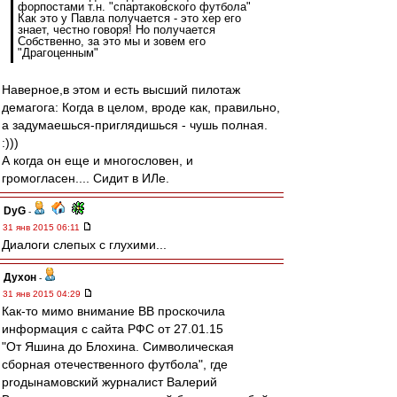
форпостами т.н. "спартаковского футбола"
Как это у Павла получается - это хер его
знает, честно говоря! Но получается
Собственно, за это мы и зовем его
"Драгоценным"
Наверное,в этом и есть высший пилотаж
демагога: Когда в целом, вроде как, правильно,
а задумаешься-приглядишься - чушь полная.
:)))
А когда он еще и многословен, и
громогласен.... Сидит в ИЛе.
DyG
-
31 янв 2015 06:11
Диалоги слепых с глухими...
Духон
-
31 янв 2015 04:29
Как-то мимо внимание ВВ проскочила
информация с сайта РФС от 27.01.15
"От Яшина до Блохина. Символическая
сборная отечественного футбола", где
proдынамовский журналист Валерий