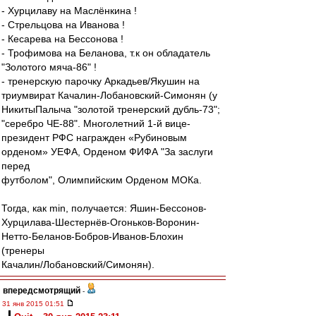
- Хурцилаву на Маслёнкина !
- Стрельцова на Иванова !
- Кесарева на Бессонова !
- Трофимова на Беланова, т.к он обладатель
"Золотого мяча-86" !
- тренерскую парочку Аркадьев/Якушин на
триумвират Качалин-Лобановский-Симонян (у
НикитыПалыча "золотой тренерский дубль-73";
"серебро ЧЕ-88". Многолетний 1-й вице-
президент РФС награжден «Рубиновым
орденом» УЕФА, Орденом ФИФА "За заслуги
перед
футболом", Олимпийским Орденом МОКа.
Тогда, как min, получается: Яшин-Бессонов-
Хурцилава-Шестернёв-Огоньков-Воронин-
Нетто-Беланов-Бобров-Иванов-Блохин
(тренеры
Качалин/Лобановский/Симонян).
впередсмотрящий
-
31 янв 2015 01:51