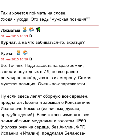
Так и хочется поймать на слове.
Уходя - уходи! Это ведь "мужская позиция"?
Лохматый
-
31 янв 2015 10:53
Курчат
, а на что забиваться-то, вкратце?
Курчат
-
31 янв 2015 10:50
Во. Точняк. Надо засесть на краю земли,
занести неугодных в ИЛ, но все равно
регулярно попёрдывать в их сторону. Самая
мужская позиция. Очень по-спартаковски...
Ну если здесь лепят сборную всех времен,
предлагая Лобана и забывая о Константине
Ивановиче Бескове (из личных, думаю,
предубеждений). Если готовы измерять все
олимпийскими медалями и золотом ЧЕ60
(положа руку на сердце, без Англии, ФРГ,
Испании и Италии), предлагая Беланова-