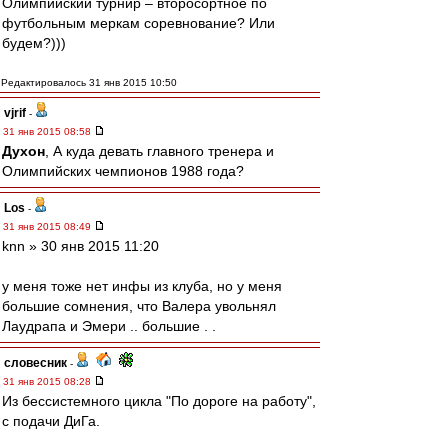
Олимпийский турнир – второсортное по
футбольным меркам соревнование? Или
будем?)))
Редактировалось 31 янв 2015 10:50
vjrif
-
31 янв 2015 08:58
Духон
, А куда девать главного тренера и
Олимпийских чемпионов 1988 года?
Los
-
31 янв 2015 08:49
knn » 30 янв 2015 11:20
у меня тоже нет инфы из клуба, но у меня
большие сомнения, что Валера увольнял
Лаудрапа и Эмери .. большие . .
словесник
-
31 янв 2015 08:28
Из бессистемного цикла "По дороге на работу",
с подачи ДиГа.