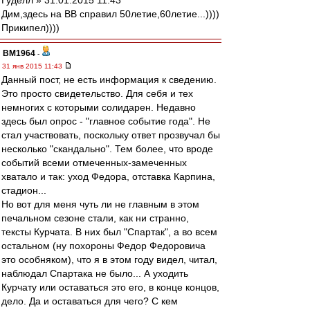
Гуделл » 31.01.2015 11:43
Дим,здесь на ВВ справил 50летие,60летие...))))
Прикипел))))
BM1964
-
31 янв 2015 11:43
Данный пост, не есть информация к сведению.
Это просто свидетельство. Для себя и тех
немногих с которыми солидарен. Недавно
здесь был опрос - "главное событие года". Не
стал участвовать, поскольку ответ прозвучал бы
несколько "скандально". Тем более, что вроде
событий всеми отмеченных-замеченных
хватало и так: уход Федора, отставка Карпина,
стадион...
Но вот для меня чуть ли не главным в этом
печальном сезоне стали, как ни странно,
тексты Курчата. В них был "Спартак", а во всем
остальном (ну похороны Федор Федоровича
это особняком), что я в этом году видел, читал,
наблюдал Спартака не было... А уходить
Курчату или оставаться это его, в конце концов,
дело. Да и оставаться для чего? С кем