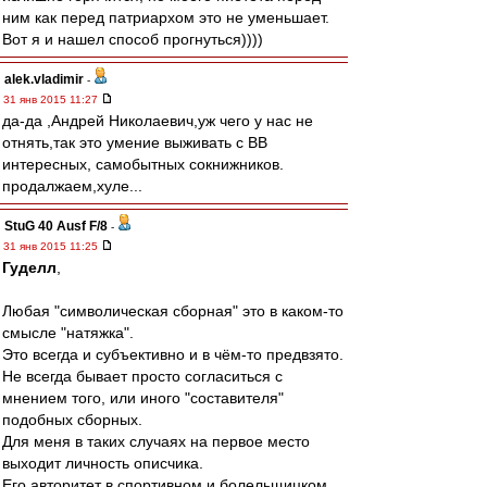
ним как перед патриархом это не уменьшает.
Вот я и нашел способ прогнуться))))
alek.vladimir
-
31 янв 2015 11:27
да-да ,Андрей Николаевич,уж чего у нас не
отнять,так это умение выживать с ВВ
интересных, самобытных сокнижников.
продалжаем,хуле...
StuG 40 Ausf F/8
-
31 янв 2015 11:25
Гуделл
,
Любая "символическая сборная" это в каком-то
смысле "натяжка".
Это всегда и субъективно и в чём-то предвзято.
Не всегда бывает просто согласиться с
мнением того, или иного "составителя"
подобных сборных.
Для меня в таких случаях на первое место
выходит личность описчика.
Его авторитет в спортивном и болельщицком