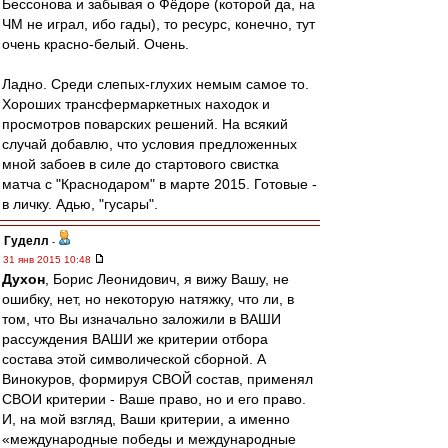
Бессонова и забывая о Фёдоре (которой да, на
ЧМ не играл, ибо гады), то ресурс, конечно, тут
очень красно-белый. Очень.
Ладно. Среди слепых-глухих немым самое то.
Хороших трансфермаркетных находок и
просмотров поварских решений. На всякий
случай добавлю, что условия предложенных
мной забоев в силе до стартового свистка
матча с "Краснодаром" в марте 2015. Готовые -
в личку. Адью, "гусары".
Гуделл
-
31 янв 2015 10:48
Духон
, Борис Леонидович, я вижу Вашу, не
ошибку, нет, но некоторую натяжку, что ли, в
том, что Вы изначально заложили в ВАШИ
рассуждения ВАШИ же критерии отбора
состава этой символической сборной. А
Винокуров, формируя СВОЙ состав, применял
СВОИ критерии - Ваше право, но и его право.
И, на мой взгляд, Ваши критерии, а именно
«международные победы и международные