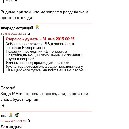
Видимо при том, кто их запрет в раздевалке и
яростно отпиздит.
впередсмотрящий
-
30 янв 2015 23:51
Стараюсь думать » 31 янв 2015 00:25
Зайдёшь всё реже на ВВ,а здесь опять
косточки Валере моют ...
Пожалуй, последний КБ-человек в
Спартаке,имеющий отношение и к победам
клуба и сборной.
Якиноманы под предводительством
бухгалтера,отсматривающие перспективы у
швейцарского турка, не пойти ли вам лесом...
Погоди!
Когда МЯкин провалит все задачи, виноватым
снова будет Карпин.
:-(
mp
-
30 янв 2015 23:43
Леонидыч
,