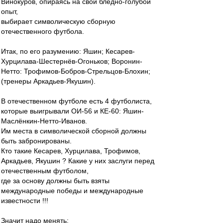
Винокуров, опираясь на свой бледно-голубой
опыт,
выбирает символическую сборную
отечественного футбола.
Итак, по его разумению: Яшин; Кесарев-
Хурцилава-Шестернёв-Огоньков; Воронин-
Нетто: Трофимов-Бобров-Стрельцов-Блохин;
(тренеры Аркадьев-Якушин).
В отечественном футболе есть 4 футболиста,
которые выигрывали ОИ-56 и КЕ-60: Яшин-
Маслёнкин-Нетто-Иванов.
Им места в символической сборной должны
быть забронированы.
Кто такие Кесарев, Хурцилава, Трофимов,
Аркадьев, Якушин ? Какие у них заслуги перед
отечественным футболом,
где за основу должны быть взяты
международные победы и международные
известности !!!
Значит надо менять: