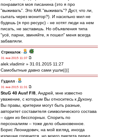
понравится моя писанина (это я про
"выживать". Это КАК "выживать"? Дуст, что ли,
сыпать через монитор?). И насильно мил не
будешь (я про ресурс) - не хотят люди на нем
писать, не заставишь. Но объявления типа
"усё, парни, звиняйте, я пошел" меня всегда
забавляли.
Стрекалок
-
31 янв 2015 11:37
alek.vladimir » 31.01.2015 11:27
Самобытные давно сами ушли((((
Гуделл
-
31 янв 2015 11:31
StuG 40 Ausf F/8
, Андрей, мне известно
уважение, с которым Вы относитесь к Духону.
Вы правы, критерии могут быть разные,
авторитет составителя символического состава
– один из бесспорных. Спорить по
персоналиям – тоже дело обыкновенное.
Борис Леонидович, на мой взгляд, иногда
излишне горячится, но моего пиетета перед