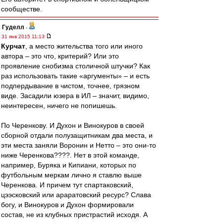
сообществе.
Гуделл
-
31 янв 2015 11:13
Курчат
, а место жительства того или иного
автора – это что, критерий? Или это
проявление снобизма столичной штучки? Как
раз использовать такие «аргументы» – и есть
подпердывание в чистом, точнее, грязном
виде. Засадили юзера в ИЛ – значит, видимо,
неинтересен, ничего не попишешь.
По Черенкову. И Духон и Винокуров в своей
сборной отдали полузащитникам два места, и
эти места заняли Воронин и Нетто – это они-то
ниже Черенкова????. Нет в этой команде,
например, Буряка и Кипиани, которых по
футбольным меркам лично я ставлю выше
Черенкова. И причем тут спартаковский,
цээсковский или араратовский ресурс? Слава
богу, и Винокуров и Духон формировали
состав, не из клубных пристрастий исходя. А