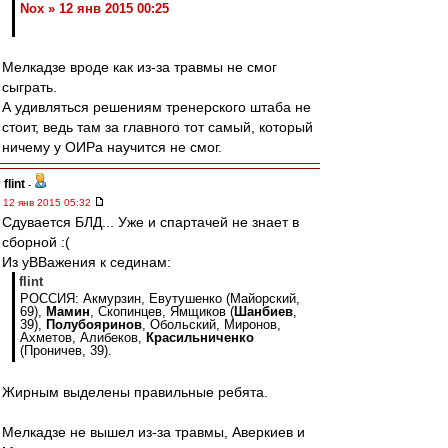
Nox » 12 янв 2015 00:25
Мелкадзе вроде как из-за травмы не смог
сыграть.
А удивляться решениям тренерского штаба не
стоит, ведь там за главного тот самый, который
ничему у ОИРа научится не смог.
flint
-
12 янв 2015 05:32
Сдувается БЛД... Уже и спартачей не знает в
сборной :(
Из уВВажения к сединам:
flint
РОССИЯ: Акмурзин, Евутушенко (Майорский,
69),
Мамин
, Скопинцев, Ямщиков (
Шанбиев
,
39),
Полубояринов
, Обольский, Миронов,
Ахметов, Алибеков,
Красильниченко
(Проничев, 39).
Жирным выделены правильные ребята.
Мелкадзе не вышел из-за травмы, Аверкиев и