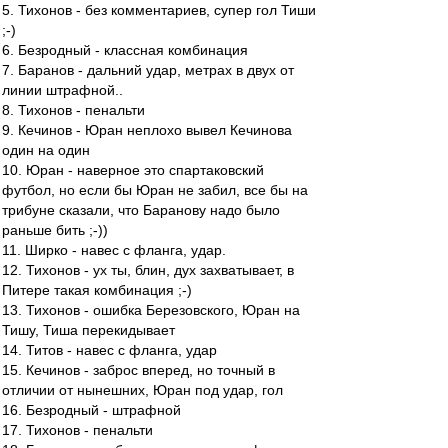
5. Тихонов - без комментариев, супер гол Тиши
;-)
6. Безродный - классная комбинация
7. Баранов - дальний удар, метрах в двух от
линии штрафной..
8. Тихонов - пенальти
9. Кечинов - Юран неплохо вывел Кечинова
один на один
10. Юран - наверное это спартаковский
футбол, но если бы Юран не забил, все бы на
трибуне сказали, что Баранову надо было
раньше бить ;-))
11. Ширко - навес с фланга, удар.
12. Тихонов - ух ты, блин, дух захватывает, в
Питере такая комбинация ;-)
13. Тихонов - ошибка Березовского, Юран на
Тишу, Тиша перекидывает
14. Титов - навес с фланга, удар
15. Кечинов - заброс вперед, но точный в
отличии от нынешних, Юран под удар, гол
16. Безродный - штрафной
17. Тихонов - пенальти