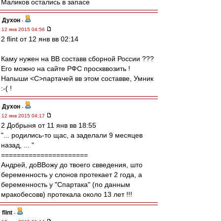
Маликов остались в запасе
Духон
-
12 янв 2015 04:56
2 flint от 12 янв вв 02:14
Каму нужен на ВВ составв сборной России ???
Его можно на сайте РФС проскввозить !
Напыши <C>партачей вв этом составве, Умник
:-( !
Духон
-
12 янв 2015 04:17
2 Добрыня от 11 янв вв 18:55
"... родились-то щас, а заделали 9 месяцев
назад, ... "
======================
Андрей, доВВожу до твоего свведения, што
беременность у слонов протекает 2 года, а
беременность у "Спартака" (по данным
мракобесовв) протекала около 13 лет !!!
flint
-