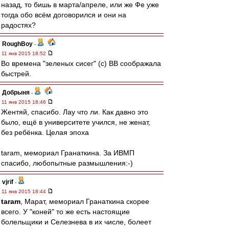
назад, то бишь в марта/апреле, или же Фе уже
тогда обо всём договорился и они на
радостях?
RoughBoy
-
11 янв 2015 18:52
Во времена "зеленых сисег" (с) ВВ соображала
быстрей.
Добрыня
-
11 янв 2015 18:46
Жентяй, спасибо. Лау что ли. Как давно это
было, ещё в университете учился, не женат,
без ребёнка. Целая эпоха
taram, мемориал Гранаткина. За ИВМП
спасибо, любопытные размышления:-)
vjrif
-
11 янв 2015 18:44
taram
, Марат, мемориал Гранаткина скорее
всего. У "коней" то же есть настоящие
болельщики и Селезнева в их числе, болеет