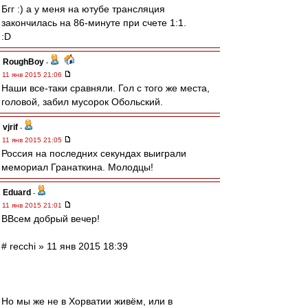
Бгг :) а у меня на ютубе трансляция
закончилась на 86-минуте при счете 1:1.
:D
RoughBoy
-
11 янв 2015 21:06
Наши все-таки сравняли. Гол с того же места,
головой, забил мусорок Обольский.
vjrif
-
11 янв 2015 21:05
Россия на последних секундах выиграли
мемориал Гранаткина. Молодцы!
Eduard
-
11 янв 2015 21:01
ВВсем добрый вечер!
# recchi » 11 янв 2015 18:39
Но мы же не в Хорватии живём, или в