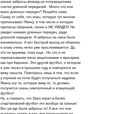
умные забросы вперед на полузащитника
считал длинной передачей.. Много это или
мало длинных передач? Решайте сами..
Скажу от себя, что игры, которую тут многие
приписывают Якину, в том числе и которую
приписал Широков, лично я НЕ УВИДЕЛ! Не
увидел никаких длинных передач, ради
длинной передачи. И забросы на напа были
минимальны. А вот быстрый выход из обороны
в атаку очень четко уже прослеживается. Да,
это не кружева, пока еще.. Но это и не
перекатывание мяча защитниками и вратарем,
как при Карпине. Это другой футбол, о котором
я уже писал в прошлом году и повторятся не
вижу смысла. Повторюсь лишь в том, что если
у игроков на поле будет получаться задумка
Якина (ну та, которую вижу я), то должен
получится очень симпатичный и атакующий
футбол!
Ну, а говорить, что Урал играл в более
спартаковский футбол это вообще за гранью!
Вот уж где были забросы то! А все что они
пытались катать в пас, все происходило на