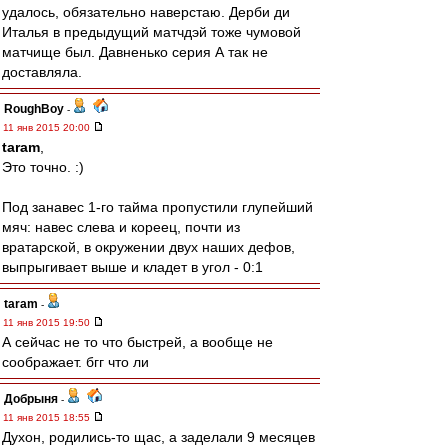
удалось, обязательно наверстаю. Дерби ди
Италья в предыдущий матчдэй тоже чумовой
матчище был. Давненько серия А так не
доставляла.
RoughBoy
-
11 янв 2015 20:00
taram
,
Это точно. :)
Под занавес 1-го тайма пропустили глупейший
мяч: навес слева и кореец, почти из
вратарской, в окружении двух наших дефов,
выпрыгивает выше и кладет в угол - 0:1
taram
-
11 янв 2015 19:50
А сейчас не то что быстрей, а вообще не
соображает. бгг что ли
Добрыня
-
11 янв 2015 18:55
Духон, родились-то щас, а заделали 9 месяцев