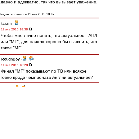
давно и адекватно, так что вызывает уважение.
Редактировалось 11 янв 2015 18:47
taram
-
11 янв 2015 18:38
Чтобы мне лично понять, что актуальнее - АПЛ
или "МГ", для начала хорошо бы выяснить, что
такое "МГ"
RoughBoy
-
11 янв 2015 18:28
Финал "МГ" показывают по ТВ или всякое
говно вроде чемпионата Англии актуальнее?
recchi
-
11 янв 2015 17:42
# taram » 11 янв 2015 16:53
там еще толпа кричала "царя-царя", а Иван-
Василичу слышалось "шайбу-шайбу", но там
что-то Спартаковское сквозило :)
Ну да, еще и Якин :)))
Духон
-