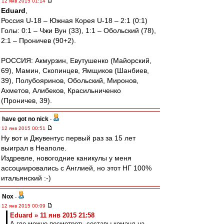
12 янв 2015 01:14
Eduard
,
Россия U-18 – Южная Корея U-18 – 2:1 (0:1)
Голы: 0:1 – Чжи Вун (33), 1:1 – Обольский (78),
2:1 – Проничев (90+2).
РОССИЯ: Акмурзин, Евутушенко (Майорский,
69), Мамин, Скопинцев, Ямщиков (Шанбиев,
39), Полубояринов, Обольский, Миронов,
Ахметов, Алибеков, Красильниченко
(Проничев, 39).
have got no nick
-
12 янв 2015 00:51
Ну вот и Джувентус первый раз за 15 лет
выиграл в Неаполе.
Издревле, новогодние каникулы у меня
ассоциировались с Англией, но этот НГ 100%
итальянский :-)
Nox
-
12 янв 2015 00:09
Eduard » 11 янв 2015 21:58
А где можно посмотреть составы команд на