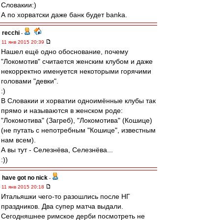
Словакии:)
А по хорватски даже банк будет banka.
recchi
-
11 янв 2015 20:39
Нашел ещё одно обоснование, почему
"Локомотив" считается женским клубом и даже
некорректно именуется некоторыми горячими
головами "девки".
:)
В Словакии и хорватии одноимённые клубы так
прямо и называются в женском роде:
"Локомотива" (Загреб), "Локомотива" (Кошице)
(не путать с непотребным "Кошице", известным
нам всем).
А вы тут - Селезнёва, Селезнёва...
:))
have got no nick
-
11 янв 2015 20:18
Итальяшки чего-то разошлись после НГ
праздников. Два супер матча выдали.
Сегодняшнее римское дерби посмотреть не