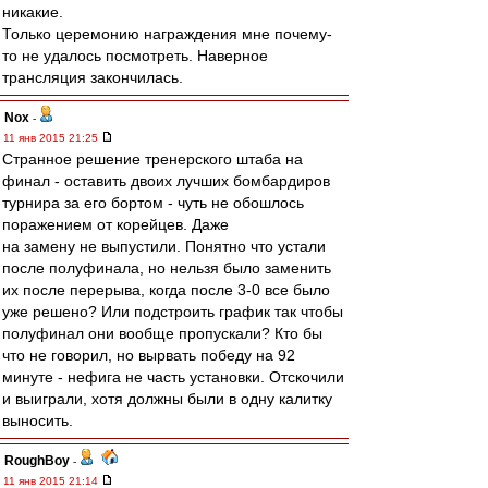
никакие.
Только церемонию награждения мне почему-
то не удалось посмотреть. Наверное
трансляция закончилась.
Nox
-
11 янв 2015 21:25
Странное решение тренерского штаба на
финал - оставить двоих лучших бомбардиров
турнира за его бортом - чуть не обошлось
поражением от корейцев. Даже
на замену не выпустили. Понятно что устали
после полуфинала, но нельзя было заменить
их после перерыва, когда после 3-0 все было
уже решено? Или подстроить график так чтобы
полуфинал они вообще пропускали? Кто бы
что не говорил, но вырвать победу на 92
минуте - нефига не часть установки. Отскочили
и выиграли, хотя должны были в одну калитку
выносить.
RoughBoy
-
11 янв 2015 21:14