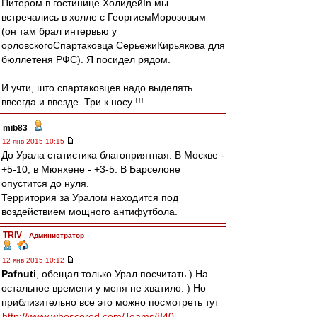
Питером в гостинице ХолидейIn мы
встречались в холле с ГеоргиемМорозовым
(он там брал интервью у
орловскогоСпартаковца СерьежиКирьякова для
бюллетеня РФС). Я посидел рядом.
И учти, што спартаковцев надо выделять
ввсегда и ввезде. Три к носу !!!
mib83
-
12 янв 2015 10:15
До Урала статистика благоприятная. В Москве -
+5-10; в Мюнхене - +3-5. В Барселоне
опустится до нуля.
Территория за Уралом находится под
воздействием мощного антифутбола.
TRIV
-
Администратор
12 янв 2015 10:12
Pafnuti
, обещал только Урал посчитать ) На
остальное времени у меня не хватило. ) Но
приблизительно все это можно посмотреть тут
http://www.whoscored.com/Teams/840