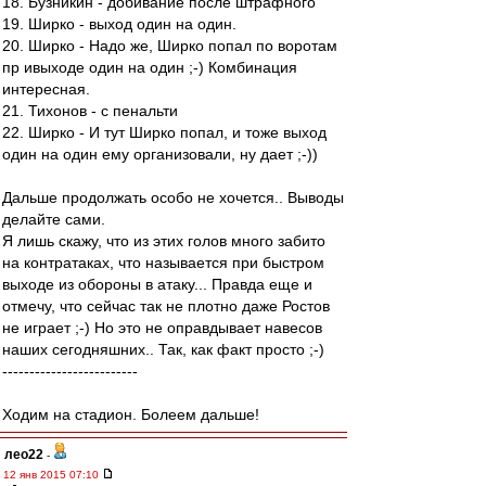
18. Бузникин - добивание после штрафного
19. Ширко - выход один на один.
20. Ширко - Надо же, Ширко попал по воротам
пр ивыходе один на один ;-) Комбинация
интересная.
21. Тихонов - с пенальти
22. Ширко - И тут Ширко попал, и тоже выход
один на один ему организовали, ну дает ;-))
Дальше продолжать особо не хочется.. Выводы
делайте сами.
Я лишь скажу, что из этих голов много забито
на контратаках, что называется при быстром
выходе из обороны в атаку... Правда еще и
отмечу, что сейчас так не плотно даже Ростов
не играет ;-) Но это не оправдывает навесов
наших сегодняшних.. Так, как факт просто ;-)
-------------------------
Ходим на стадион. Болеем дальше!
лео22
-
12 янв 2015 07:10