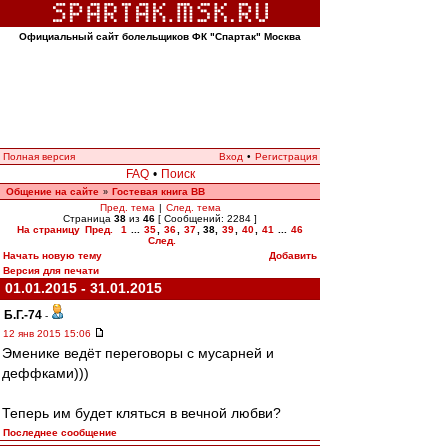
Официальный сайт болельщиков ФК "Спартак" Москва
Полная версия
Вход
•
Регистрация
FAQ
•
Поиск
Общение на сайте
Гостевая книга ВВ
»
Пред. тема
|
След. тема
Страница
38
из
46
[ Сообщений: 2284 ]
На страницу
Пред.
1
...
35
,
36
,
37
,
38
,
39
,
40
,
41
...
46
След.
Начать новую тему
Добавить
Версия для печати
01.01.2015 - 31.01.2015
Б.Г.-74
-
12 янв 2015 15:06
Эменике ведёт переговоры с мусарней и
деффками)))
Теперь им будет кляться в вечной любви?
Последнее сообщение