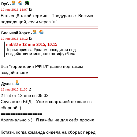
DyG
-
12 янв 2015 13:07
Есть ещё такой термин - Предуралье. Весьма
подходящий, если через "и".
Большой Хорхе
-
12 янв 2015 12:12
mib83 » 12 янв 2015, 10:15
Территория за Уралом находится под
воздействием мощного антифутбола.
Вся "территория РФПЛ" давно под таким
воздействием...
Духон
-
12 янв 2015 11:05
2 flint от 12 янв вв 05:32
Сдувается БЛД... Уже и спартачей не знает в
сборной :(
=================
Аригинально :-( ! Я как-бы не для себя просил !
Кстати, когда команда сидела на сборах перед