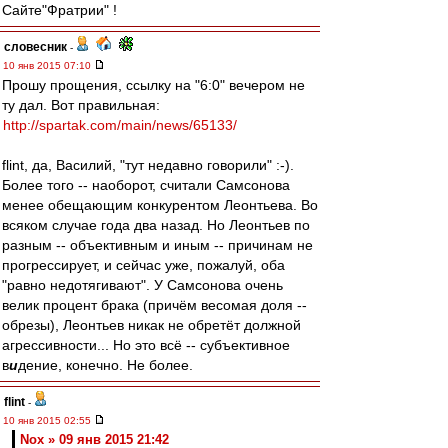
Сайте"Фратрии" !
словесник
-
10 янв 2015 07:10
Прошу прощения, ссылку на "6:0" вечером не
ту дал. Вот правильная:
http://spartak.com/main/news/65133/
flint, да, Василий, "тут недавно говорили" :-).
Более того -- наоборот, считали Самсонова
менее обещающим конкурентом Леонтьева. Во
всяком случае года два назад. Но Леонтьев по
разным -- объективным и иным -- причинам не
прогрессирует, и сейчас уже, пожалуй, оба
"равно недотягивают". У Самсонова очень
велик процент брака (причём весомая доля --
обрезы), Леонтьев никак не обретёт должной
агрессивности... Но это всё -- субъективное
в
и
дение, конечно. Не более.
flint
-
10 янв 2015 02:55
Nox » 09 янв 2015 21:42