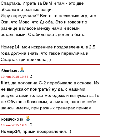
Спартака. Играть за ВиМ и там - это две
абсолютно разные вещи.
Игру определяли? Всего-то несколько игр, что
Ози, что Мовс, что Дзюба. Это и говорит о
разнице в классе между нами и всеми
остальными. Стабильность должна быть.
Номер14, мои искренние поздравления, в 2.5
года должна знать, что такое перекличка и
Спартак три прихлопа;-)
Sharkыч
-
10 янв 2015 19:57
flint
, да половина С-2 перебывало в основе. Их
не выпускают поиграть? ну да, с нашими
результатами только молодежь и выпускать...Те
же Обухов с Козловым, я считаю, вполне себе
шансы имели, при разных тренерах причем
новичок хзк
-
10 янв 2015 19:48
Номер14
, прими поздравления. :)