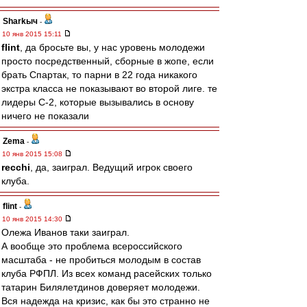
Sharkыч
-
10 янв 2015 15:11
flint
, да бросьте вы, у нас уровень молодежи
просто посредственный, сборные в жопе, если
брать Спартак, то парни в 22 года никакого
экстра класса не показывают во второй лиге. те
лидеры С-2, которые вызывались в основу
ничего не показали
Zema
-
10 янв 2015 15:08
recchi
, да, заиграл. Ведущий игрок своего
клуба.
flint
-
10 янв 2015 14:30
Олежа Иванов таки заиграл.
А вообще это проблема всероссийского
масштаба - не пробиться молодым в состав
клуба РФПЛ. Из всех команд расейских только
татарин Билялетдинов доверяет молодежи.
Вся надежда на кризис, как бы это странно не