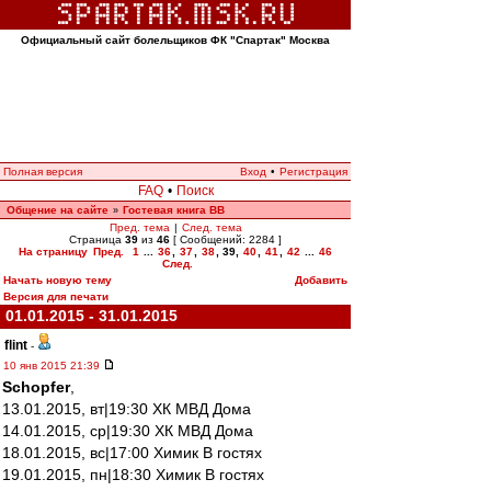
Официальный сайт болельщиков ФК "Спартак" Москва
Полная версия
Вход
•
Регистрация
FAQ
•
Поиск
Общение на сайте
Гостевая книга ВВ
»
Пред. тема
|
След. тема
Страница
39
из
46
[ Сообщений: 2284 ]
На страницу
Пред.
1
...
36
,
37
,
38
,
39
,
40
,
41
,
42
...
46
След.
Начать новую тему
Добавить
Версия для печати
01.01.2015 - 31.01.2015
flint
-
10 янв 2015 21:39
Schopfer
,
13.01.2015, вт|19:30 ХК МВД Дома
14.01.2015, ср|19:30 ХК МВД Дома
18.01.2015, вс|17:00 Химик В гостях
19.01.2015, пн|18:30 Химик В гостях