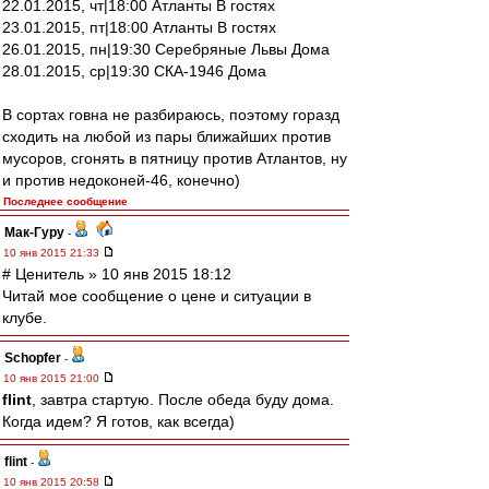
22.01.2015, чт|18:00 Атланты В гостях
23.01.2015, пт|18:00 Атланты В гостях
26.01.2015, пн|19:30 Серебряные Львы Дома
28.01.2015, ср|19:30 СКА-1946 Дома
В сортах говна не разбираюсь, поэтому горазд
сходить на любой из пары ближайших против
мусоров, сгонять в пятницу против Атлантов, ну
и против недоконей-46, конечно)
Последнее сообщение
Мак-Гуру
-
10 янв 2015 21:33
# Ценитель » 10 янв 2015 18:12
Читай мое сообщение о цене и ситуации в
клубе.
Schopfer
-
10 янв 2015 21:00
flint
, завтра стартую. После обеда буду дома.
Когда идем? Я готов, как всегда)
flint
-
10 янв 2015 20:58