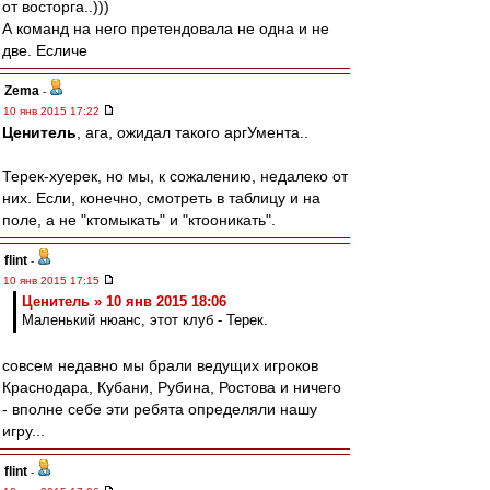
от восторга..)))
А команд на него претендовала не одна и не
две. Есличе
Zema
-
10 янв 2015 17:22
Ценитель
, ага, ожидал такого аргУмента..
Терек-хуерек, но мы, к сожалению, недалеко от
них. Если, конечно, смотреть в таблицу и на
поле, а не "ктомыкать" и "ктооникать".
flint
-
10 янв 2015 17:15
Ценитель » 10 янв 2015 18:06
Маленький нюанс, этот клуб - Терек.
совсем недавно мы брали ведущих игроков
Краснодара, Кубани, Рубина, Ростова и ничего
- вполне себе эти ребята определяли нашу
игру...
flint
-