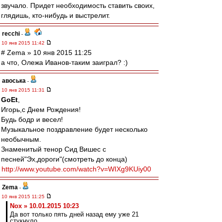
звучало. Придет необходимость ставить своих,
глядишь, кто-нибудь и выстрелит.
recchi
-
10 янв 2015 11:42
# Zema » 10 янв 2015 11:25
а что, Олежа Иванов-таким заиграл? :)
авоська
-
10 янв 2015 11:31
GoEt
,
Игорь,с Днем Рождения!
Будь бодр и весел!
Музыкальное поздравление будет несколько
необычным.
Знаменитый тенор Сид Вишес с
песней"Эх,дороги"(смотреть до конца)
http://www.youtube.com/watch?v=WIXg9KUiy00
Zema
-
10 янв 2015 11:25
Nox » 10.01.2015 10:23
Да вот только пять дней назад ему уже 21
стукнуло.