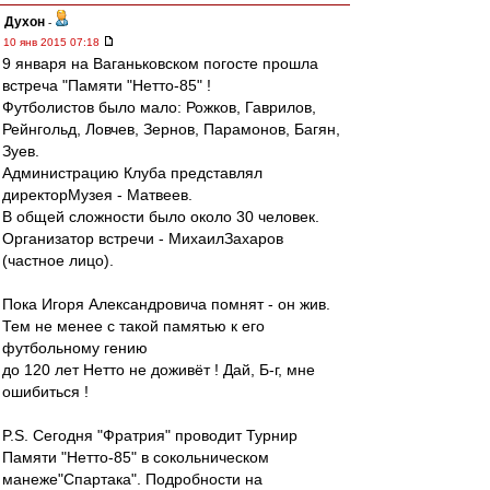
Духон
-
10 янв 2015 07:18
9 января на Ваганьковском погосте прошла
встреча "Памяти "Нетто-85" !
Футболистов было мало: Рожков, Гаврилов,
Рейнгольд, Ловчев, Зернов, Парамонов, Багян,
Зуев.
Администрацию Клуба представлял
директорМузея - Матвеев.
В общей сложности было около 30 человек.
Организатор встречи - МихаилЗахаров
(частное лицо).
Пока Игоря Александровича помнят - он жив.
Тем не менее с такой памятью к его
футбольному гению
до 120 лет Нетто не доживёт ! Дай, Б-г, мне
ошибиться !
P.S. Cегодня "Фратрия" проводит Турнир
Памяти "Нетто-85" в сокольническом
манеже"Спартака". Подробности на