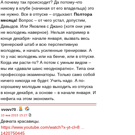
А почему так происходит? Да потому-что
никому в клубе (начиная от его владельца) это
не нужно. Все в отпуске – отдыхают.
Полтора
месяца!
Вопрос – от чего устал, допустим,
Давыдов. Или Яковлев с Джано (хотя они уже
не молодежь наверное). Нельзя например в
конце декабря- начале января, вызвать весь
тренерский штаб и всю перспективную
молодежь, и начать усиленные тренировки. А
то у нас молодежь или на бенче, или в отпуске.
Когда им расти-то? А потом с умным видом –
мы им «давали шанс неоднократно». Типа они
профессора-экзаменаторы. Только само собой
ничего никогда не будет. Учить надо. А по-
хорошему молодым надо выходить из отпуска
в конце декабря, а основе – в начале января. И
нефига на этом экономить.
vvovv70
-
10 янв 2015 15:27
Девчата красавицы.
https://www.youtube.com/watch?x-yt-cl=8 ...
1420750445