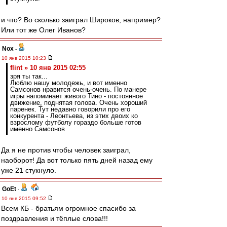
и что? Во сколько заиграл Широков, например?
Или тот же Олег Иванов?
Nox
-
10 янв 2015 10:23
flint » 10 янв 2015 02:55
зря ты так...
Люблю нашу молодежь, и вот именно
Самсонов нравится очень-очень. По манере
игры напоминает живого Тино - постоянное
движение, поднятая голова. Очень хороший
паренек. Тут недавно говорили про его
конкурента - Леонтьева, из этих двоих ко
взрослому футболу гораздо больше готов
именно Самсонов
Да я не против чтобы человек заиграл,
наоборот! Да вот только пять дней назад ему
уже 21 стукнуло.
GoEt
-
10 янв 2015 09:52
Всем КБ - братьям огромное спасибо за
поздравления и тёплые слова!!!