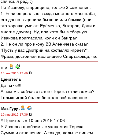
спячки, я рад. :)
По Иванову, в принципе, только 2 сомнения:
1. Если он реально звезда местного масштаба,
его давно выцепили бы кони или бомжи (они
это хорошо умеют: Ерёменко, Быстров, Дани и
многие другие). Ну, или хотя бы в сборную
Иванова пригласили, коли он Заиграл.
2. Не он ли про икону ВВ Аленичева сказал
"Пусть у вас Дмитрий на костылях играет?".
Фраза, достойная настоящего Спартаковца, чё.
mp
-
10 янв 2015 17:46
Ценитель
,
Да ты че!!!
А чем мы сейчас от этого Терека отличаемся?
Только игрой более бестолковой наверное.
Мак-Гуру
-
10 янв 2015 17:36
# Ценитель » 10 янв 2015 17:06
У Иванова проблемы с уходом из Терека.
Сумма и отношение. А так да, дальше пишем