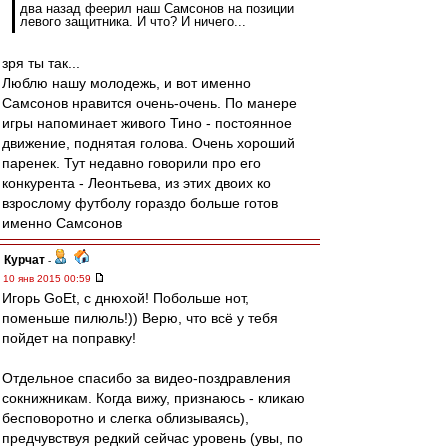
два назад феерил наш Самсонов на позиции
левого защитника. И что? И ничего...
зря ты так...
Люблю нашу молодежь, и вот именно
Самсонов нравится очень-очень. По манере
игры напоминает живого Тино - постоянное
движение, поднятая голова. Очень хороший
паренек. Тут недавно говорили про его
конкурента - Леонтьева, из этих двоих ко
взрослому футболу гораздо больше готов
именно Самсонов
Курчат
-
10 янв 2015 00:59
Игорь GoEt, с днюхой! Побольше нот,
поменьше пилюль!)) Верю, что всё у тебя
пойдет на поправку!
Отдельное спасибо за видео-поздравления
сокнижникам. Когда вижу, признаюсь - кликаю
бесповоротно и слегка облизываясь),
предчувствуя редкий сейчас уровень (увы, по