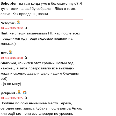
Schopfer
, ты там когда уже в белокаменную? Я
тут с тоски на шайбу собрался. Лёха в теме,
есичо. Как приедешь, звони.
Schopfer
-
10 янв 2015 20:53
flint
, не спеши заканчивать НГ, нас после всех
праздников ждут еще ледовые подвиги на
коньках!)
flint
-
10 янв 2015 20:36
Sharkыч
, кончится этот сраный Новый год,
наконец, я тебе предоставлю все выкладки,
когда и сколько давали шанс нашим будущим
всё)
Ща не могу)
Добрыня
-
10 янв 2015 20:27
Вообще по боку нынешнее место Терека,
сегодня они, завтра Кубань, послезавтра Амкар
или ещё кто - они все априори не уровень