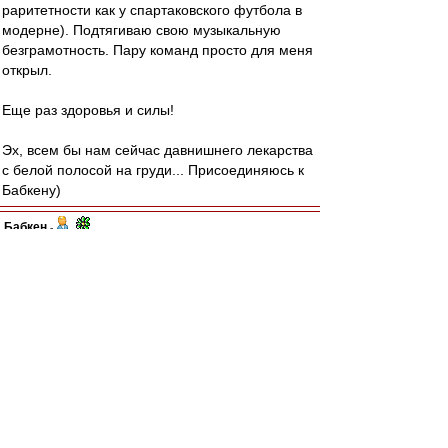
раритетности как у спартаковского футбола в
модерне). Подтягиваю свою музыкальную
безграмотность. Пару команд просто для меня
открыл.
Еще раз здоровья и силы!
Эх, всем бы нам сейчас давнишнего лекарства
с белой полосой на груди... Присоединяюсь к
Бабкену)
Бабкен
-
10 янв 2015 00:23
Игорь, будь здоров!))
Значительная группа ВВ-ков сегодня вступила
в неравный бой с превосходящими по
количеству алкогольными напитками. Битву
продолжают единицы... Следующий тост за
Игоря!))
Nox
-
09 янв 2015 21:51