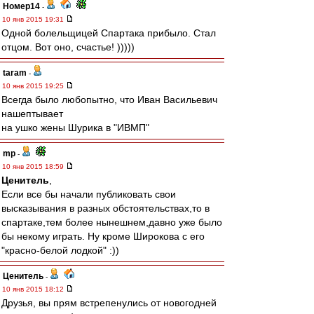
Номер14
-
10 янв 2015 19:31
Одной болельщицей Спартака прибыло. Стал
отцом. Вот оно, счастье! )))))
taram
-
10 янв 2015 19:25
Всегда было любопытно, что Иван Васильевич
нашептывает
на ушко жены Шурика в "ИВМП"
mp
-
10 янв 2015 18:59
Ценитель
,
Если все бы начали публиковать свои
высказывания в разных обстоятельствах,то в
спартаке,тем более нынешнем,давно уже было
бы некому играть. Ну кроме Широкова с его
"красно-белой лодкой" :))
Ценитель
-
10 янв 2015 18:12
Друзья, вы прям встрепенулись от новогодней