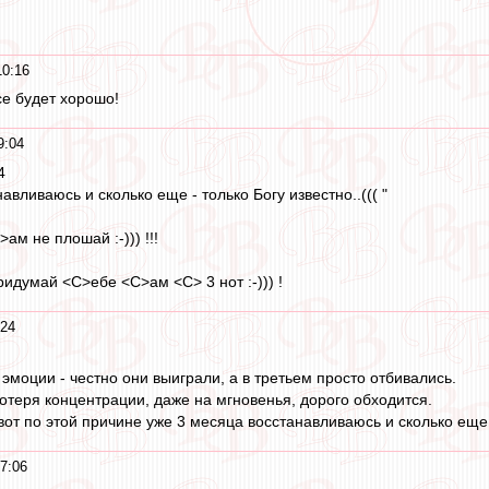
10:16
се будет хорошо!
9:04
4
навливаюсь и сколько еще - только Богу известно..((( "
ам не плошай :-))) !!!
идумай <C>ебе <C>ам <C> 3 нот :-))) !
:24
эмоции - честно они выиграли, а в третьем просто отбивались.
отеря концентрации, даже на мгновенья, дорого обходится.
вот по этой причине уже 3 месяца восстанавливаюсь и сколько еще -
7:06