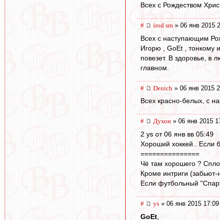
Всех с Рождеством Хрис
#
irod sm
» 06 янв 2015 
Всех с наступающим Ро
Игорю , GoEt , тонкому 
повезет. В здоровье, в 
главном.
#
Denich
» 06 янв 2015 2
Всех красно-белых, с н
#
Духон
» 06 янв 2015 1
2 ys от 06 янв вв 05:49
Хороший хоккей.. Если б
===============
Чё там хорошего ? Спло
Кроме интриги (забьют-н
Если футбольный "Спарта
#
ys
» 06 янв 2015 17:09
GoEt
,