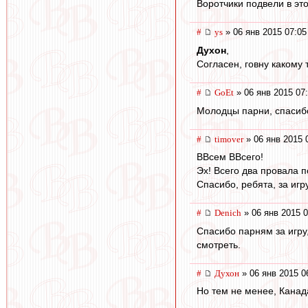
Воротчики подвели в это
#
ys
» 06 янв 2015 07:05
Духон
,
Согласен, говну какому 
#
GoEt
» 06 янв 2015 07
Молодцы парни, спасибо
#
timover
» 06 янв 2015 
ВВсем ВВсего!
Эх! Всего два провала п
Спасибо, ребята, за игр
#
Denich
» 06 янв 2015 0
Спасибо парням за игру,
смотреть.
#
Духон
» 06 янв 2015 0
Но тем не менее, Канад