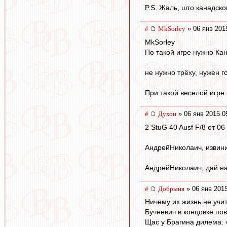
P.S. Жаль, што канадск
#
MkSorley
» 06 янв 201
MkSorley
По такой игре нужно Кан
не нужно трёху, нужен г
При такой веселой игре 
#
Духон
» 06 янв 2015 0
2 StuG 40 Ausf F/8 от 06
АндрейНиколаич, извини,
АндрейНиколаич, дай нам
#
Добрыня
» 06 янв 2015
Ничему их жизнь не учит
Бучневич в концовке по
Щас у Брагина дилема: ч