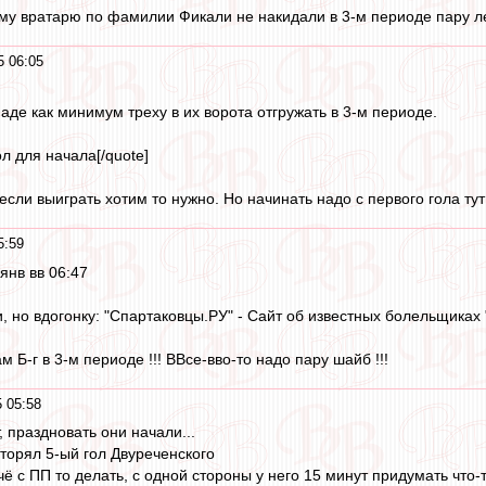
ому вратарю по фамилии Фикали не накидали в 3-м периоде пару ле
5 06:05
аде как минимум треху в их ворота отгружать в 3-м периоде.
ол для начала[/quote]
если выиграть хотим то нужно. Но начинать надо с первого гола ту
5:59
 янв вв 06:47
 но вдогонку: "Спартаковцы.РУ" - Сайт об известных болельщиках 
 Б-г в 3-м периоде !!! ВВсе-вво-то надо пару шайб !!!
 05:58
, праздновать они начали...
вторял 5-ый гол Двуреченского
ё с ПП то делать, с одной стороны у него 15 минут придумать что