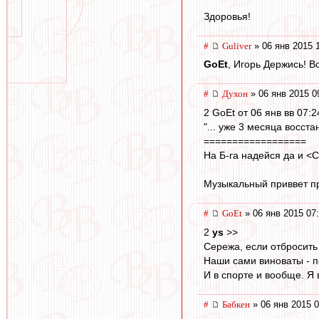
Здоровья!
#
Guliver
» 06 янв 2015 
GoEt
, Игорь Держись! В
#
Духон
» 06 янв 2015 0
2 GoEt от 06 янв вв 07:2
"... уже 3 месяца восста
==================
На Б-га надейся да и <C>
Музыкальный приввет пр
#
GoEt
» 06 янв 2015 07
2
ys
>>
Сережа, если отбросить 
Наши сами виноваты - п
И в спорте и вообще. Я 
#
Бабкен
» 06 янв 2015 0