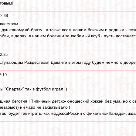
товым!
22:48
ждеством.
и душевному кб-брату , а также всем нашим близким и родным - пож
любви, в делах, в нашем болении за любимый клуб - пусть достанетс
2:25
аступающим Рождеством! Давайте в этом году будем немного добрее
7:19
ы "Спартак" так в футбол играл :)
шная беготня ! Типичный детско-юношеский хоккей беz ума, но с с
езабьют) ни чаво не захватывало !
к" будет так играть, как модёжкаРоссии с фикальнойКанадой, ждать