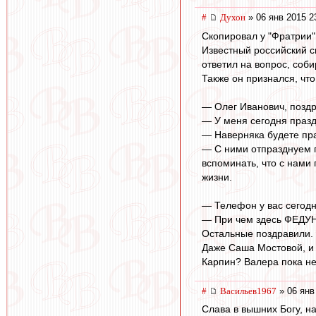
#
Духон
» 06 янв 2015 2
Скопировал у "Фратрии"
Известный российский 
ответил на вопрос, соби
Также он признался, чт
— Олег Иванович, поздр
— У меня сегодня праздн
— Наверняка будете пра
— С ними отпразднуем п
вспоминать, что с нами
жизни.
— Телефон у вас сегодн
— При чем здесь ФЕД
Остальные поздравили. 
Даже Саша Мостовой, и т
Карпин? Валера пока не
#
Васильев1967
» 06 янв
Слава в вышних Богу, н