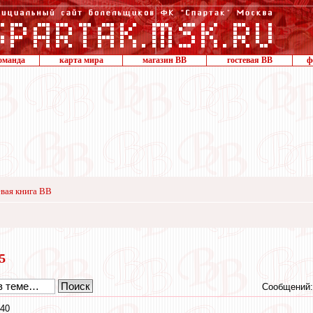
оманда
карта мира
магазин ВВ
гостевая ВВ
ф
вая книга ВВ
15
Сообщений:
:40