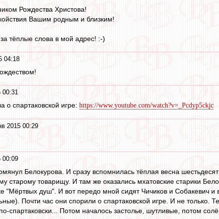
ником Рождества Христова!
окойствия Вашим родным и близким!
а тёплые слова в мой адрес! :-)
5 04:18
Рождеством!
 00:31
ла о спартаковской игре:
https://www.youtube.com/watch?v=_Pcdyp5ckjc
нв 2015 00:29
 00:09
упомянул Белокурова. И сразу вспомнилась тёплая весна шестьдесят
ему старому товарищу. И там же оказались мхатовские старики Белок
ке "Мёртвых душ". И вот передо мной сидят Чичиков и Собакевич и 
ьные). Почти час они спорили о спартаковской игре. И не только. 
 по-спартаковски... Потом началось застолье, шутливые, потом солён