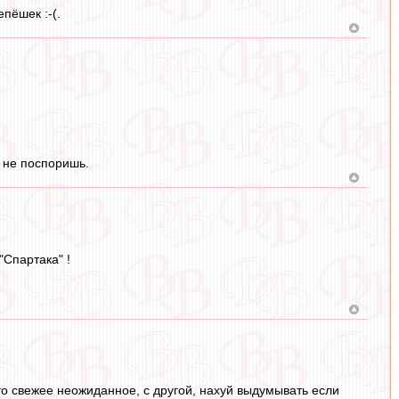
пёшек :-(.
т не поспоришь.
"Спартака" !
-то свежее неожиданное, с другой, нахуй выдумывать если