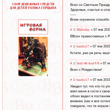
СБОР ДЕНЕЖНЫХ СРЕДСТВ
Всех со Светлым Празд
ДЛЯ ДЕТЕЙ ТОЛИКА ГЕРЦЫНА
Здоровья, счастья и сп
-----
Всем огромное спасибо з
#
MkSorley
» 07 янв 201
ВВсех православных с 
#
basilio17
» 07 янв 2015
Кстати, раз уж речь заш
#
StuG 40 Ausf F/8
» 07 я
Всех с Рождеством!
#
basilio17
» 07 янв 2015
Увидел тут, что кто-то 
взял меня в гости к сво
обоих видел в постанов
внимаю (как и все остал
говорили, что те играли