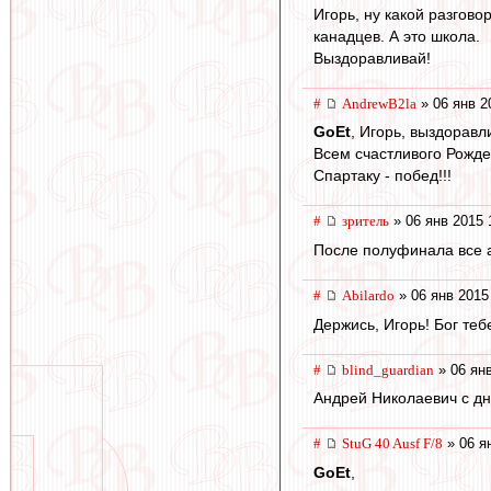
Игорь, ну какой разгово
канадцев. А это школа.
Выздоравливай!
#
AndrewB2la
» 06 янв 2
GoEt
, Игорь, выздоравл
Всем счастливого Рожде
Спартаку - побед!!!
#
зpитель
» 06 янв 2015 
После полуфинала все а
#
Abilardo
» 06 янв 2015
Держись, Игорь! Бог теб
#
blind_guardian
» 06 янв
Андрей Николаевич с дн
#
StuG 40 Ausf F/8
» 06 я
GoEt
,