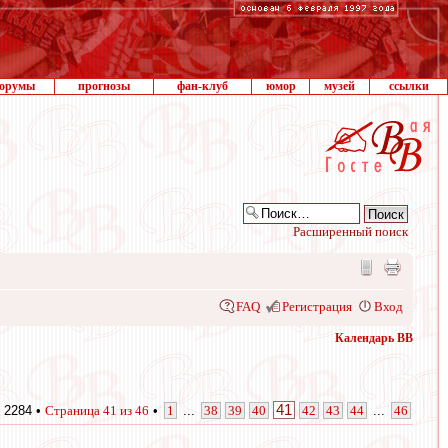
орумы
прогнозы
фан-клуб
юмор
музей
ссылки
Расширенный поиск
FAQ
Регистрация
Вход
Календарь ВВ
41
 2284 •
Страница
41
из
46
•
1
...
38
39
40
42
43
44
...
46