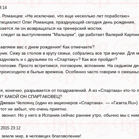
3:14
. Романцев: «Не исключаю, что еще несколько лет поработаю»
специалист Олег Романцев, празднующий сегодня день рождения,
рается ли он возвращаться на тренерский мостик.
о следит за выступлением "Мальорки", где работает Валерий Карпин
авляем вас с днем рождения! Как отмечаете?
ик. Сижу за столом в кругу семьи, собрались все три внучки. Для 
здновать и с друзьями по «Спартаку»? Как все пройдет?
опозже. Просто встретимся, поговорим, вспомним. На седьмом дес
 происходило в былые времена. Особенно часто говорим о смешных
я, конечно, разрывается от поздравлений. А из «Спартака» кто-т
УН? КАКОЙ ОН СПАРТАКОВЕЦ?
Джеван Челоянц (один из акционеров «Спартака». — «Газета.Ru») 
от не забыл, что очень приятно.
 звонил. Но у него в Испании сейчас раннее утро, обычно мы с ни
 2015 23:12
а земле мир, в человецех благоволение!