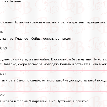
т раз. Бывает
то слили. То во что хреновые листья играли в третьем периоде ина
:02
 за игру! Главное - бойцы, остальное придет!
06:53
о две-три минуты, и вынимайте. В остальном были лучше. Ну хоть к
у! Наверно, скоро только за молодежь болеть и останется. Что в хок
6:41
 выиграть было по силам, от этого вдвойне досадно за такой исход,
6:38
а играла в форме "Спартака-1962". Пустячёк, а приятно.