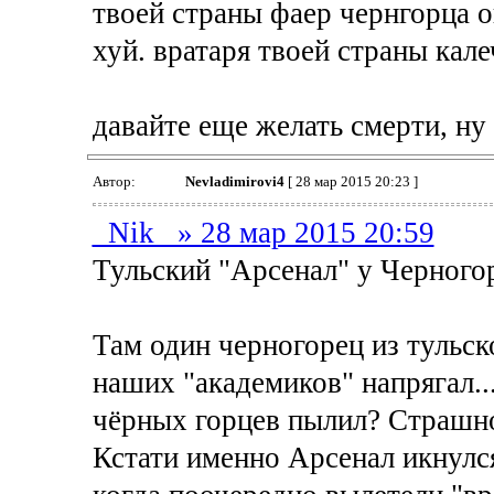
твоей страны фаер чернгорца о
хуй. вратаря твоей страны калеч
давайте еще желать смерти, ну 
Автор:
Nevladimirovi4
[ 28 мар 2015 20:23 ]
_Nik_ » 28 мар 2015 20:59
Тульский "Арсенал" у Черногор
Там один черногорец из тульск
наших "академиков" напрягал...
чёрных горцев пылил? Страшно 
Кстати именно Арсенал икнулся 