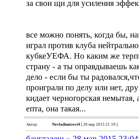
за свои щи для усиления эффек
все можно понять, когда бы, н
играл против клуба нейтрально
кубкеУЕФА. Но каким же терпил
страну - а ты оправдываешь ка
дело - если бы ты радовался,чт
проиграли по делу или нет, друг
кидает черногорская немытая, а
епта, она такая...
Автор:
Nevladimirovi4
[ 28 мар 2015 21:19 ]
бангладеш » 28 мар 2015 23:04