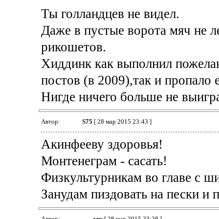
Ты голландцев не видел.
Даже в пустые ворота мяч не л
рикошетов.
Хиддинк как выполнил пожела
постов (в 2009),так и пропало е
Нигде ничего больше не выигр
Автор:
S75
[ 28 мар 2015 23:43 ]
Акинфееву здоровья!
Монтенеграм - сасать!
Физкультурникам во главе с ш
Занудам пиздовать на пески и 
Автор:
vps
[ 28 мар 2015 23:28 ]