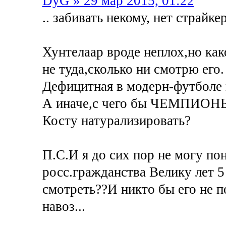
DyG » 29 мар 2015, 01:22
.. забивать некому, нет страйке
Хунтелаар вроде неплох,но как
не туда,сколько ни смотрю его.
Дефицитная в модерн-футболе 
А иначе,с чего бы ЧЕМПИОНЫ
Косту натурализировать?
П.С.И я до сих пор не могу по
росс.гражданства Велику лет 5
смотреть??И никто бы его не 
навоз...