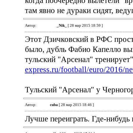
когда поочередно вылетели "вра
там явно не дураки сидят, вед
Автор:
_Nik_
[ 28 мар 2015 18:59 ]
Этот Дзичковский в РФС просто
было, дубль Фабио Капелло выпу
тульский "Арсенал" тренирует"
express.ru/football/euro/2016/
Тульский "Арсенал" у Черногор
Автор:
cuba
[ 28 мар 2015 18:46 ]
Лучше переиграть. Где-нибудь 