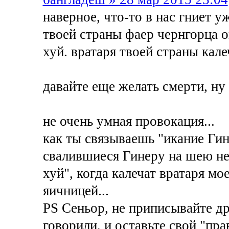
наверное, что-то в нас гниет 
твоей страны фаер чернгорца о
хуй. вратаря твоей страны калеч
давайте еще желать смерти, ну 
не очень умная провокация...
как ты связываешь "икание Гине
свалившиеся Гинеру на шею неп
хуй", когда калечат вратаря мо
яичницей...
PS Сеньор, не приписывайте др
говорили, и оставьте свой "пр