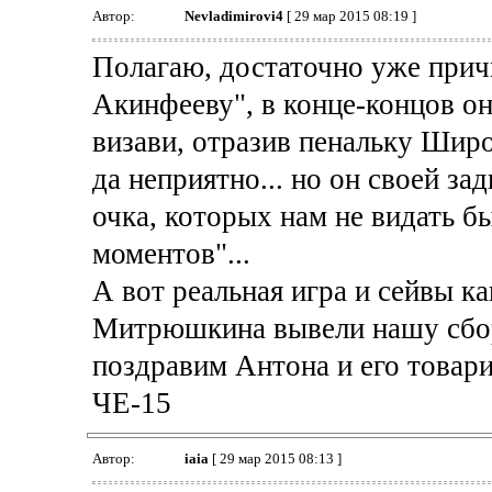
Автор:
Nevladimirovi4
[ 29 мар 2015 08:19 ]
Полагаю, достаточно уже прич
Акинфееву", в конце-концов он
визави, отразив пенальку Широк
да неприятно... но он своей за
очка, которых нам не видать б
моментов"...
А вот реальная игра и сейвы к
Митрюшкина вывели нашу сбор
поздравим Антона и его товар
ЧЕ-15
Автор:
iaia
[ 29 мар 2015 08:13 ]