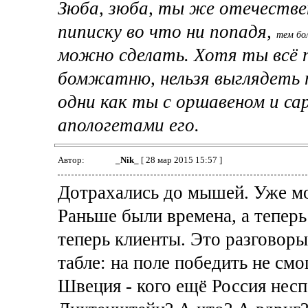
Зюба, зюба, ты же отечествен
пиписку во что ни попадя,
тем бол
можно сделать. Хотя ты всё п
бомжатню, нельзя выглядеть т
одни как ты с оршавеном и са
апологетами его.
Автор:
_Nik_
[ 28 мар 2015 15:57 ]
Дотрахались до мышей. Уже мо
Раньше были времена, а теперь
теперь клиенты. Это разговоры
табле: на поле победить не см
Швеция - кого ещё Россия нес