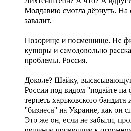
Лихтенштейн? А что? А вдруг?
Молдавию смогла дёрнуть. На 
завалит.
Позорище и посмешище. Не фи
купюры и самодовольно расск
проблемы. Россия.
Доколе? Шайку, высасывающую
России под видом "подайте на 
терпеть харьковского бандита 
"бизнеса" на Украине, как он 
Это же он, если не забыли, п
решение приведшее к огромно