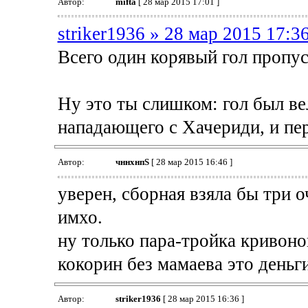
Автор:
mifta
[ 28 мар 2015 17:01 ]
striker1936 » 28 мар 2015 17:3
Всего один корявый гол пропус
Ну это ты слишком: гол был ве
нападающего с Хачериди, и пер
Автор:
чннхнпS
[ 28 мар 2015 16:46 ]
уверен, сборная взяла бы три 
имхо.
ну только пара-тройка кривоног
кокорин без мамаева это деньги
Автор:
striker1936
[ 28 мар 2015 16:36 ]