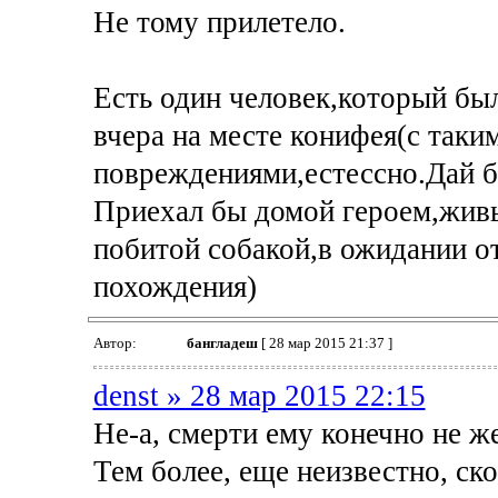
Не тому прилетело.
Есть один человек,который бы
вчера на месте конифея(с так
повреждениями,естесcно.Дай б
Приехал бы домой героем,живы
побитой собакой,в ожидании о
похождения)
Автор:
бангладеш
[ 28 мар 2015 21:37 ]
denst » 28 мар 2015 22:15
Не-а, смерти ему конечно не ж
Тем более, еще неизвестно, ско