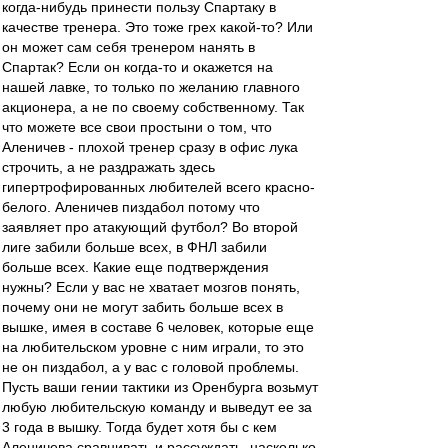
когда-нибудь принести пользу Спартаку в
качестве тренера. Это тоже грех какой-то? Или
он может сам себя тренером нанять в
Спартак? Если он когда-то и окажется на
нашей лавке, то только по желанию главного
акционера, а не по своему собственному. Так
что можете все свои простыни о том, что
Аленичев - плохой тренер сразу в офис лука
строчить, а не раздражать здесь
гипертрофированных любителей всего красно-
белого. Аленичев пиздабол потому что
заявляет про атакующий футбол? Во второй
лиге забили больше всех, в ФНЛ забили
больше всех. Какие еще подтверждения
нужны? Если у вас не хватает мозгов понять,
почему они не могут забить больше всех в
вышке, имея в составе 6 человек, которые еще
на любительском уровне с ним играли, то это
не он пиздабол, а у вас с головой проблемы.
Пусть ваши гении тактики из Оренбурга возьмут
любую любительскую команду и выведут ее за
3 года в вышку. Тогда будет хотя бы с кем
Аленичева сравнивать и рассуждать, насколько