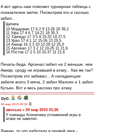
А вот здесь нам поможет турнирная таблица с
показателем зм/пм. Посмотрим кто и сколько
забил...
Цитата
10 Мордовия 17 6 2 9 13-26 20 39,2
11 Уфа 17 4 6 7 14-21 18 35,3
12 Торпедо 17 3 5 9 15-32 14 27,5
13 Урал 17 4 1 12 15-26 13 25,5
14 Амкар 16 3 3 10 12-29 12 25,0
15 Арсенал 17 3 2 12 10-25 11 21,6
16 Ростов 17 2 5 10 15-37 11 21,6
Пичаль-беда. Арсенал забил на 2 меньше, чем
Амкар, сроду не игравший в атаку... Как же так?
Посмотрим кто забивал... А нападающие
забили всего 3 мяча, 2 забил Малоян и 1 забил
Кутьин. Вот и весь рассказ про атаку.
DyG
-
04 мар 2015 00:33
авоська » 04 мар 2015 01:26
У команды Аленичева отлаженной игры в
атаке не заметил.
Думаю, то что работало в первой лиге -