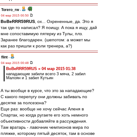
Torero_rw
-
04 мар 2015 00:50
BoBeRRR59RUS
, ох... Охрененные, да. Это я
так где-то написал? Я поищу. А пока я ищу, дай
мне сопоставимую пятерку из Тулы, плз.
Заранее благодарен. (шепотом: а может мы
как раз пришли к роли тренера, а?)
flint
-
04 мар 2015 00:48
BoBeRRR59RUS » 04 мар 2015 01:38
нападающие забили всего 3 мяча, 2 забил
Малоян и 1 забил Кутьин
А ты вообще в курсе, что это за нападающие?
С какого перепугу они должны забивать по
десятке за полсезона?
Еще раз: вообще не хочу сейчас Аленя в
Спартак, но когда ругаете его хоть немного
объективности добавляйте в рассуждения.
Там вратарь - лавочник чемпионов мира по
пляжке, которому пятый десяток, там в основе