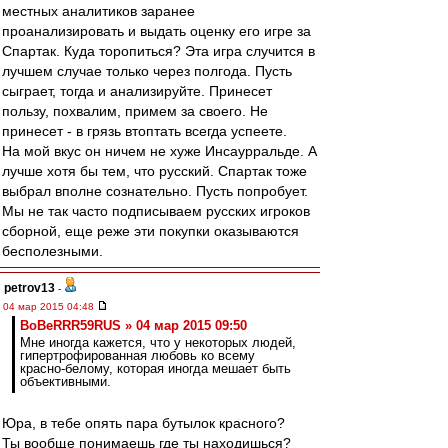
местных аналитиков заранее
проанализировать и выдать оценку его игре за
Спартак. Куда торопиться? Эта игра случится в
лучшем случае только через полгода. Пусть
сыграет, тогда и анализируйте. Принесет
пользу, похвалим, примем за своего. Не
принесет - в грязь втоптать всегда успеете.
На мой вкус он ничем не хуже Инсаурральде. А
лучше хотя бы тем, что русский. Спартак тоже
выбрал вполне сознательно. Пусть попробует.
Мы не так часто подписываем русских игроков
сборной, еще реже эти покупки оказываются
бесполезными.
petrov13
-
04 мар 2015 04:48
BoBeRRR59RUS » 04 мар 2015 09:50
Мне иногда кажется, что у некоторых людей,
гипертрофированная любовь ко всему
красно-белому, которая иногда мешает быть
объективными.
Юра, в тебе опять пара бутылок красного?
Ты вообще понимаешь где ты находишься?