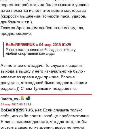
перестало работать на более высоком уровне
из-за нехватки исполнительского мастерства
(скорости мышления, точности паса, ударов,
дриблинга и т.п.).
Тоже за Арсеналом особенно не слежу, так,
предположение.
BoBeRRR59RUS » 04 мар 2015 01:25
У него есть вполне себе задача, как и у
любой спортивной команды.
А я не знаю его задач. По слухам и задачи
выхода в вышку у него изначально не было -
аппетит во время еды пришел. Вполне
допускаю, что задачей было подарить людям
радость )) С чем Туляков и поздравляю.
Torero_rw
-
04 мар 2015 00:31
BoBeRRR59RUS
, нет. Если слушать только
себя, что либо понять вообще проблематично.
Я лишь пытался донести, что для того, чтобы
отстоять свою точку зрения, вовсе не нужно