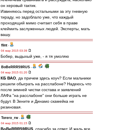
он херовый тактик.
Извиняюсь перед остальными за эту гневную
тираду, но задоблало уже, что каждый
проходящий мимо считает себя в праве
клеймить заслуженных людей. Эксперты, мать
вашу.
flint
-
04 мар 2015 03:39
Бобер, выдыхый уже, - я тя умоляю
BoBeRRR59RUS
-
04 мар 2015 01:20
КБ ВАО
, да причем здесь коуч? Если мальчики
решили обыграть на расслабоне? Надеюсь что
после зимней чистки состава и заявлений
ЛАФа "на расслабоне" они больше играть не
будут. В Зените и Динамо скамейка не
резиновая.
Torero_rw
-
04 мар 2015 01:15
BoBeRRR59RUS
, спасибо за ответ. И жаль все