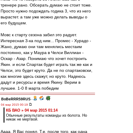
тренере рано. Обсерать думаю не стоит тоже.
Просто нужно подождать годика 3, что из него
вырастет. а там уже можно делать выводы о
его будущем.
Мовс к старту сезона забил это радует.
Интересная 3-ка под ним... Промес - Хурадо -
Жано, думаю они там менялись местаим
постоянно, как у Маура в Челси Виллиан -
Оскар - Азар. Понимаю что хочет построить
Якин. и если Спартак будет играть так же как и
Челси, это будет круто. Да не по спартаковски,
как многие здесь скажут, но круто. Надеюсь
дадут и ресурсы и время Якину. Верим в
лучшее. 1-0 8 марта победим
BoBeRRR59RUS
-
04 мар 2015 00:19
КБ ВАО » 04 мар 2015 01:14
Обычные результаты команды из болота. Но
никак не мертвой.
Аааа. Я Вас понял. Т.е. после того, как одна