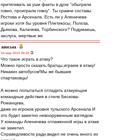
притягивать за уши факты в духе "обыграли
говно, проиграли говну". Ты сравни составы
Ростова и Арсенала. Есть ли у Аленичева
игроки хотя бы уровня Плетикосы, Полоза,
Дьякова, Калачева, Торбинского? Подумаешь,
заслуга, мертвые же.
авоська
-
04 мар 2015 00:26
Что такое играть в атаку?
Можно просто сказать:братцы,играем в атаку!
Никаких автобусов!Мы же бывшие
спартаковцы!
А можно попытаться отладить атакующие
командные действия в стиле Бескова-
Романцева,
даже из игроков уровня тульского Арсенала.И
это будет заметно невооруженным взглядом.
У команды Аленичева отлаженной игры в атаке
не заметил.
Справедливости ради,видел не очень много их