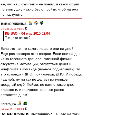
же, что наш коуч так и не понял, в какой обуви
по этому дну нужно было пройти, чтоб на ежа
не наступить.
BoBeRRR59RUS
-
04 мар 2015 01:09
КБ ВАО » 04 мар 2015 02:04
Т.е., это не так?
Если это так, то какого лешего они на дне?
Еще раз повторю этот вопрос. Если они на дне
из-за говенного тренера, говенной физики,
отсутствия мотивации, отсутствия денег и
конфликта в команде (нужное подчеркнуть), то
это команда - ДНО, понимаешь, ДНО. И победа
над ней, ну ни как не делает из туляков
звездный клуб. Пойми, не важно какое дно,
илистое или песчаное, оно все равно
останется дном.
Torero_rw
-
04 мар 2015 01:04
BoBeRRR59RUS
, выставляю? Т.е., это не так?