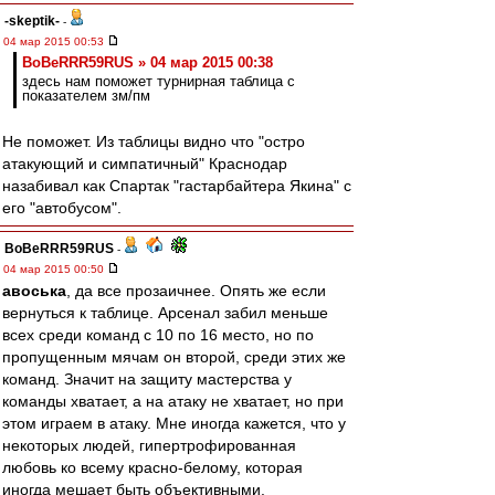
-skeptik-
-
04 мар 2015 00:53
BoBeRRR59RUS » 04 мар 2015 00:38
здесь нам поможет турнирная таблица с
показателем зм/пм
Не поможет. Из таблицы видно что "остро
атакующий и симпатичный" Краснодар
назабивал как Спартак "гастарбайтера Якина" с
его "автобусом".
BoBeRRR59RUS
-
04 мар 2015 00:50
авоська
, да все прозаичнее. Опять же если
вернуться к таблице. Арсенал забил меньше
всех среди команд с 10 по 16 место, но по
пропущенным мячам он второй, среди этих же
команд. Значит на защиту мастерства у
команды хватает, а на атаку не хватает, но при
этом играем в атаку. Мне иногда кажется, что у
некоторых людей, гипертрофированная
любовь ко всему красно-белому, которая
иногда мешает быть объективными.