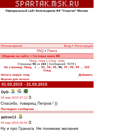
Официальный сайт болельщиков ФК "Спартак" Москва
Полная версия
Вход
•
Регистрация
FAQ
•
Поиск
Общение на сайте
Гостевая книга ВВ
»
Пред. тема
|
След. тема
Страница
96
из
102
[ Сообщений: 5078 ]
На страницу
Пред.
1
...
93
,
94
,
95
,
96
,
97
,
98
,
99
...
102
След.
Начать новую тему
Добавить
Версия для печати
01.03.2015 - 31.03.2015
DyG
-
04 мар 2015 07:13
Спасибо, товарищ Петров ! ))
Последнее сообщение
petrov13
-
04 мар 2015 04:54
Ну и про Граната. Не понимаю желания