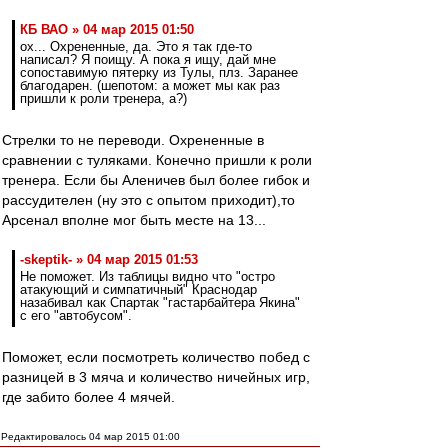
КБ ВАО » 04 мар 2015 01:50
ох... Охрененные, да. Это я так где-то
написал? Я поищу. А пока я ищу, дай мне
сопоставимую пятерку из Тулы, плз. Заранее
благодарен. (шепотом: а может мы как раз
пришли к роли тренера, а?)
Стрелки то не переводи. Охрененные в
сравнении с туляками. Конечно пришли к роли
тренера. Если бы Аленичев был более гибок и
рассудителен (ну это с опытом приходит),то
Арсенал вполне мог быть месте на 13...
-skeptik- » 04 мар 2015 01:53
Не поможет. Из таблицы видно что "остро
атакующий и симпатичный" Краснодар
назабивал как Спартак "гастарбайтера Якина"
с его "автобусом".
Поможет, если посмотреть количество побед с
разницей в 3 мяча и количество ничейных игр,
где забито более 4 мячей.
Редактировалось 04 мар 2015 01:00