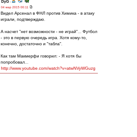
DyG
-
04 мар 2015 00:11
Видел Арсенал в ФНЛ против Химика - в атаку
играли, подтверждаю.
А насчет "нет возможности - не играй"... Футбол
- это в первую очередь игра. Хотя кому-то,
конечно, достаточно и "табла".
Как там Макмерфи говорил: - Я хотя бы
попробовал...
http://www.youtube.com/watch?v=atwNVyWGuzg
BoBeRRR59RUS
-
04 мар 2015 00:11
КБ ВАО
, слушай... Я привел тебе 5 результатов
игр Ростова за месяц. Какая среди них
закономерность, позволяющая тебе говорить,
что команда идущая на дне, хорошо играет?
Расслабили наши звезды булки и получили 1-1.
До нас, у Ростова как-то не очень результаты...
Blackbull
-