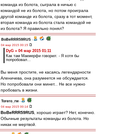
команда из болота, сыграла в ничью с
командой не из болота, но потом проиграла
другой команде из болота, сразу в тот момент,
вторая команда из болота стала командой не
из болота? Я правильно понял?
BoBeRRR59RUS
-
04 мар 2015 00:15
DyG » 04 мар 2015 01:11
Как там Макмерфи говорил: - Я хотя бы
попробовал...
Вы меня простите, не касаясь легендарности
Аленичева, она разумеется не обсуждается.
Но попробовали они минет... Не все нужно
пробовать в жизни.
Torero_rw
-
04 мар 2015 00:14
BoBeRRR59RUS
, хорошо играет? Нет, конечно.
Обычные результаты команды из болота. Но
никак не мертвой.