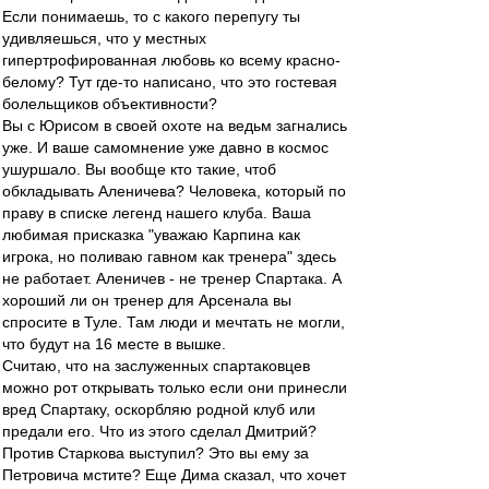
Если понимаешь, то с какого перепугу ты
удивляешься, что у местных
гипертрофированная любовь ко всему красно-
белому? Тут где-то написано, что это гостевая
болельщиков объективности?
Вы с Юрисом в своей охоте на ведьм загнались
уже. И ваше самомнение уже давно в космос
ушуршало. Вы вообще кто такие, чтоб
обкладывать Аленичева? Человека, который по
праву в списке легенд нашего клуба. Ваша
любимая присказка "уважаю Карпина как
игрока, но поливаю гавном как тренера" здесь
не работает. Аленичев - не тренер Спартака. А
хороший ли он тренер для Арсенала вы
спросите в Туле. Там люди и мечтать не могли,
что будут на 16 месте в вышке.
Считаю, что на заслуженных спартаковцев
можно рот открывать только если они принесли
вред Спартаку, оскорбляю родной клуб или
предали его. Что из этого сделал Дмитрий?
Против Старкова выступил? Это вы ему за
Петровича мстите? Еще Дима сказал, что хочет