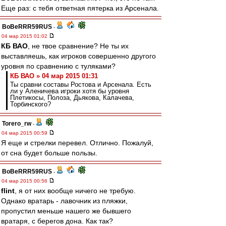
Еще раз: с тебя ответная пятерка из Арсенала.
BoBeRRR59RUS
-
04 мар 2015 01:02
КБ ВАО
, не твое сравнение? Не ты их
выставляешь, как игроков совершенно другого
уровня по сравнению с туляками?
КБ ВАО » 04 мар 2015 01:31
Ты сравни составы Ростова и Арсенала. Есть
ли у Аленичева игроки хотя бы уровня
Плетикосы, Полоза, Дьякова, Калачева,
Торбинского?
Torero_rw
-
04 мар 2015 00:59
Я еще и стрелки перевел. Отлично. Пожалуй,
от сна будет больше пользы.
BoBeRRR59RUS
-
04 мар 2015 00:56
flint
, я от них вообще ничего не требую.
Однако вратарь - лавочник из пляжки,
пропустил меньше нашего же бывшего
вратаря, с берегов дона. Как так?