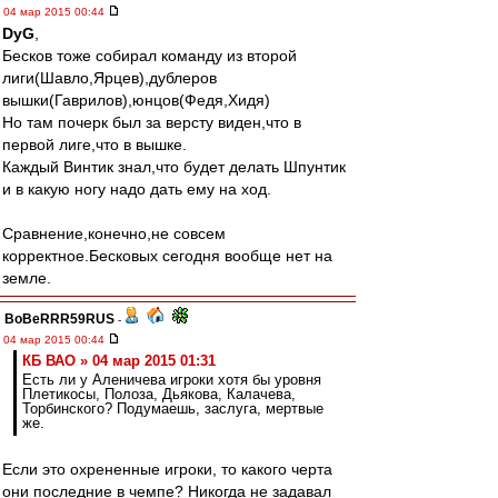
04 мар 2015 00:44
DyG
,
Бесков тоже собирал команду из второй
лиги(Шавло,Ярцев),дублеров
вышки(Гаврилов),юнцов(Федя,Хидя)
Но там почерк был за версту виден,что в
первой лиге,что в вышке.
Каждый Винтик знал,что будет делать Шпунтик
и в какую ногу надо дать ему на ход.
Сравнение,конечно,не совсем
корректное.Бесковых сегодня вообще нет на
земле.
BoBeRRR59RUS
-
04 мар 2015 00:44
КБ ВАО » 04 мар 2015 01:31
Есть ли у Аленичева игроки хотя бы уровня
Плетикосы, Полоза, Дьякова, Калачева,
Торбинского? Подумаешь, заслуга, мертвые
же.
Если это охрененные игроки, то какого черта
они последние в чемпе? Никогда не задавал