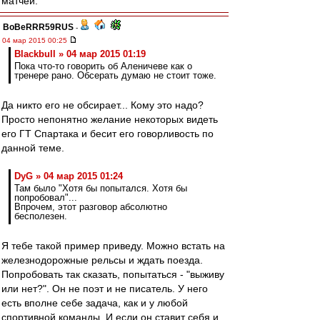
матчей.
BoBeRRR59RUS
-
04 мар 2015 00:25
Blackbull » 04 мар 2015 01:19
Пока что-то говорить об Аленичеве как о
тренере рано. Обсерать думаю не стоит тоже.
Да никто его не обсирает... Кому это надо?
Просто непонятно желание некоторых видеть
его ГТ Спартака и бесит его говорливость по
данной теме.
DyG » 04 мар 2015 01:24
Там было "Хотя бы попытался. Хотя бы
попробовал"...
Впрочем, этот разговор абсолютно
бесполезен.
Я тебе такой пример приведу. Можно встать на
железнодорожные рельсы и ждать поезда.
Попробовать так сказать, попытаться - "выживу
или нет?". Он не поэт и не писатель. У него
есть вполне себе задача, как и у любой
спортивной команды. И если он ставит себя и