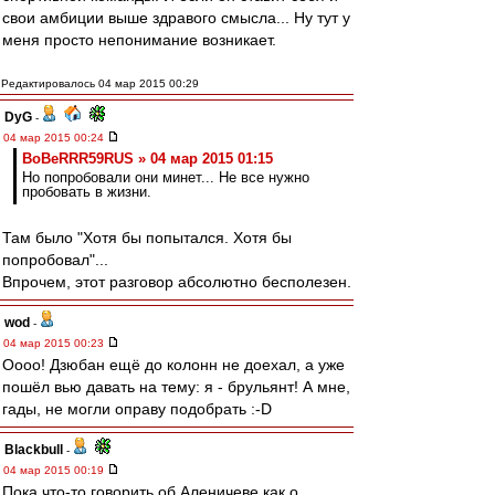
свои амбиции выше здравого смысла... Ну тут у
меня просто непонимание возникает.
Редактировалось 04 мар 2015 00:29
DyG
-
04 мар 2015 00:24
BoBeRRR59RUS » 04 мар 2015 01:15
Но попробовали они минет... Не все нужно
пробовать в жизни.
Там было "Хотя бы попытался. Хотя бы
попробовал"...
Впрочем, этот разговор абсолютно бесполезен.
wod
-
04 мар 2015 00:23
Оооо! Дзюбан ещё до колонн не доехал, а уже
пошёл вью давать на тему: я - брульянт! А мне,
гады, не могли оправу подобрать :-D
Blackbull
-
04 мар 2015 00:19
Пока что-то говорить об Аленичеве как о