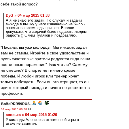
себе такой вопрос?
DyG » 04 мар 2015 01:33
А я не знаю его задач. По слухам и задачи
выхода в вышку у него изначально не было -
аппетит во время еды пришел. Вполне
допускаю, что задачей было подарить людям
радость )) С чем Туляков и поздравляю.
"Пасаны, вы уже молодцы. Мы никаких задач
вам не ставим. Играйте в свое удовольствие и
пусть счастливые зрители радуются видя ваши
постоянные поражения". Ьак что ли? Самому
не смешно? В спорте нет ничего кроме
победы. И любой игрок или тренер хочет
только побеждать. Если он это отрицает, то он
идиот который никогда и ничего не достигнет в
профессии.
BoBeRRR59RUS
-
04 мар 2015 00:38
авоська » 04 мар 2015 01:26
У команды Аленичева отлаженной игры в
атаке не заметил.