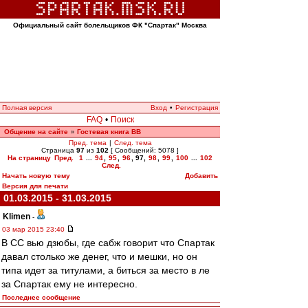
Официальный сайт болельщиков ФК "Спартак" Москва
Полная версия
Вход
•
Регистрация
FAQ
•
Поиск
Общение на сайте
Гостевая книга ВВ
»
Пред. тема
|
След. тема
Страница
97
из
102
[ Сообщений: 5078 ]
На страницу
Пред.
1
...
94
,
95
,
96
,
97
,
98
,
99
,
100
...
102
След.
Начать новую тему
Добавить
Версия для печати
01.03.2015 - 31.03.2015
Klimen
-
03 мар 2015 23:40
В СС вью дзюбы, где сабж говорит что Спартак
давал столько же денег, что и мешки, но он
типа идет за титулами, а биться за место в ле
за Спартак ему не интересно.
Последнее сообщение