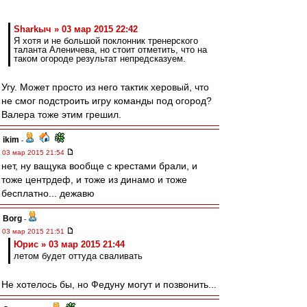
Sharkыч » 03 мар 2015 22:42
Я хотя и не большой поклонник тренерского
таланта Аленичева, но стоит отметить, что на
таком огороде результат непредсказуем.
Угу. Может просто из него тактик херовый, что
не смог подстроить игру команды под огород?
Валера тоже этим грешил.
ikim
-
03 мар 2015 21:54
нет, ну ващука вообще с крестами брали, и
тоже центрдеф, и тоже из динамо и тоже
бесплатно... дежавю
Borg
-
03 мар 2015 21:51
Юрис » 03 мар 2015 21:44
летом будет оттуда сваливать
Не хотелось бы, но Федуну могут и позвонить...