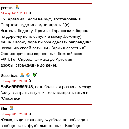
porcus
-
03 мар 2015 23:38
Эх, Артемий.."если не буду востребован в
Спартаке, куда мне идти играть.."(с)
Выгнали беднягу. Прям из Тарасовки и борща
на дорожку не плеснули в миску..бомжику)
Леше Хилому пора бы уже сделать ребрендинг
названию своей вотчины - "армия спасения".
Оно исторически вернее, для бомжей всея
РФПЛ от Сирожы Симака до Артемия
Дзюбы..страждущие до денег.
Superfuzz
-
03 мар 2015 23:38
BoBeRRR59RUS
, есть большая разница между
"хочу выиграть титул" и "хочу выиграть титул в
"Спартаке"
flint
-
03 мар 2015 23:38
Юрис
, видел концовку. Футбола не наблюдал
вообще, как и футбольного поля. Вообще