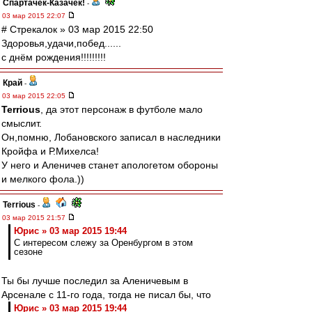
Спартачек-Казачек!
-
03 мар 2015 22:07
# Стрекалок » 03 мар 2015 22:50
Здоровья,удачи,побед......
с днём рождения!!!!!!!!!
Край
-
03 мар 2015 22:05
Terrious
, да этот персонаж в футболе мало
смыслит.
Он,помню, Лобановского записал в наследники
Кройфа и Р.Михелса!
У него и Аленичев станет апологетом обороны
и мелкого фола.))
Terrious
-
03 мар 2015 21:57
Юрис » 03 мар 2015 19:44
С интересом слежу за Оренбургом в этом
сезоне
Ты бы лучше последил за Аленичевым в
Арсенале с 11-го года, тогда не писал бы, что
Юрис » 03 мар 2015 19:44