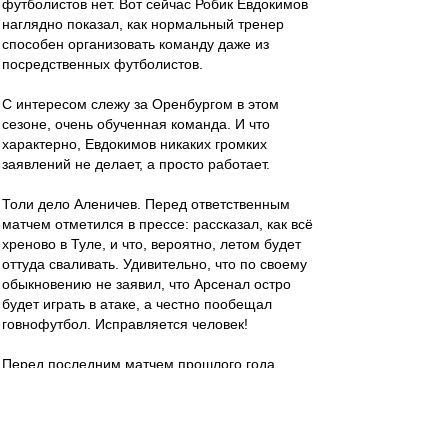
футболистов нет. Вот сейчас Робик Евдокимов
наглядно показал, как нормальный тренер
способен организовать команду даже из
посредственных футболистов.
С интересом слежу за Оренбургом в этом
сезоне, очень обученная команда. И что
характерно, Евдокимов никаких громких
заявлений не делает, а просто работает.
Толи дело Аленичев. Перед ответственным
матчем отметился в прессе: рассказал, как всё
хреново в Туле, и что, вероятно, летом будет
оттуда сваливать. Удивительно, что по своему
обыкновению не заявил, что Арсенал остро
будет играть в атаке, а честно пообещал
говнофутбол. Исправляется человек!
Перед последним матчем прошлого года
Аленичев объяснил, что его команды никогда
"автобус" не ставит и ставить никогда не будут.
Причём не выпустил на гостевую игру с
Ростовом ни одного нападающего и выиграл.