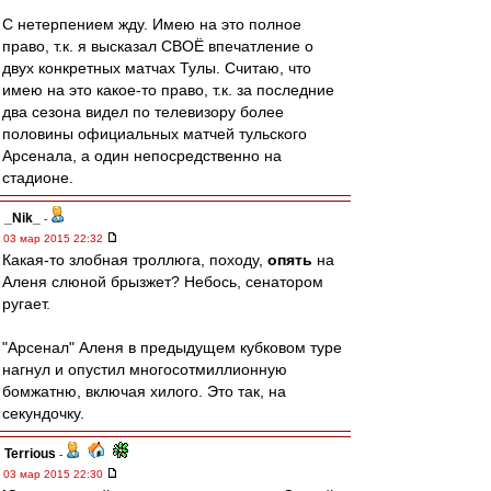
С нетерпением жду. Имею на это полное
право, т.к. я высказал СВОЁ впечатление о
двух конкретных матчах Тулы. Считаю, что
имею на это какое-то право, т.к. за последние
два сезона видел по телевизору более
половины официальных матчей тульского
Арсенала, а один непосредственно на
стадионе.
_Nik_
-
03 мар 2015 22:32
Какая-то злобная троллюга, походу,
опять
на
Аленя слюной брызжет? Небось, сенатором
ругает.
"Арсенал" Аленя в предыдущем кубковом туре
нагнул и опустил многосотмиллионную
бомжатню, включая хилого. Это так, на
секундочку.
Terrious
-
03 мар 2015 22:30