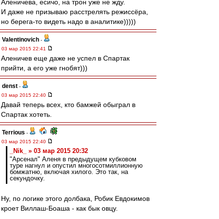
Аленичева, есичо, на трон уже не жду.
И даже не призываю расстрелять режиссёра,
но берега-то видеть надо в аналитике)))))
Valentinovich
-
03 мар 2015 22:41
Аленичев еще даже не успел в Спартак
прийти, а его уже гнобят)))
denst
-
03 мар 2015 22:40
Давай теперь всех, кто бамжей обыграл в
Спартак хотеть.
Terrious
-
03 мар 2015 22:40
_Nik_ » 03 мар 2015 20:32
"Арсенал" Аленя в предыдущем кубковом
туре нагнул и опустил многосотмиллионную
бомжатню, включая хилого. Это так, на
секундочку.
Ну, по логике этого долбака, Робик Евдокимов
кроет Виллаш-Боаша - как бык овцу.