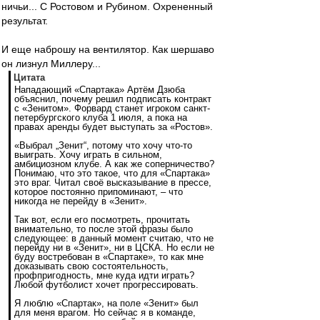
ничьи... С Ростовом и Рубином. Охрененный
результат.
И еще наброшу на вентилятор. Как шершаво
он лизнул Миллеру...
Цитата
Нападающий «Спартака» Артём Дзюба
объяснил, почему решил подписать контракт
с «Зенитом». Форвард станет игроком санкт-
петербургского клуба 1 июля, а пока на
правах аренды будет выступать за «Ростов».
«Выбрал „Зенит“, потому что хочу что-то
выиграть. Хочу играть в сильном,
амбициозном клубе. А как же соперничество?
Понимаю, что это такое, что для «Спартака»
это враг. Читал своё высказывание в прессе,
которое постоянно припоминают, – что
никогда не перейду в «Зенит».
Так вот, если его посмотреть, прочитать
внимательно, то после этой фразы было
следующее: в данный момент считаю, что не
перейду ни в «Зенит», ни в ЦСКА. Но если не
буду востребован в «Спартаке», то как мне
доказывать свою состоятельность,
профпригодность, мне куда идти играть?
Любой футболист хочет прогрессировать.
Я люблю «Спартак», на поле «Зенит» был
для меня врагом. Но сейчас я в команде,