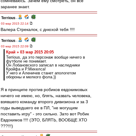
сомневаюсь. Зачем ему смотреть, он всё
заранее знает.
Terrious
-
03 мар 2015 22:14
Валера Стрекалок, с днюхой тебя !!!!
Terrious
-
03 мар 2015 22:09
Край » 03 мар 2015 20:05
Terrious, да это персонаж вообще ничего в
футболе не понимает.
Он Лобановского записал в наследники
Кройфа и Р.Михелса!
У него и Аленичев станет апологетом
обороны и мелкого фола.))
Я в принципе против робиков евдокимовых
ничего не имею, но, блять, назвать человека,
взявшего команду второго дивизиона и за 3
годы выведшего ее в ПЛ, "не могущим
поставить игру" - это сильно. Зато вот Робик
Евдокимов !!!! (ЭТО, БЛЯТЬ, ВООБЩЕ ХТО
???!!!)