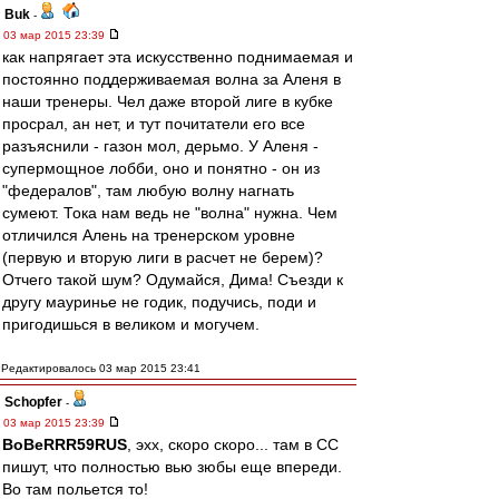
Buk
-
03 мар 2015 23:39
как напрягает эта искусственно поднимаемая и
постоянно поддерживаемая волна за Аленя в
наши тренеры. Чел даже второй лиге в кубке
просрал, ан нет, и тут почитатели его все
разъяснили - газон мол, дерьмо. У Аленя -
супермощное лобби, оно и понятно - он из
"федералов", там любую волну нагнать
сумеют. Тока нам ведь не "волна" нужна. Чем
отличился Алень на тренерском уровне
(первую и вторую лиги в расчет не берем)?
Отчего такой шум? Одумайся, Дима! Съезди к
другу мауринье не годик, подучись, поди и
пригодишься в великом и могучем.
Редактировалось 03 мар 2015 23:41
Schopfer
-
03 мар 2015 23:39
BoBeRRR59RUS
, эхх, скоро скоро... там в СС
пишут, что полностью вью зюбы еще впереди.
Во там польется то!