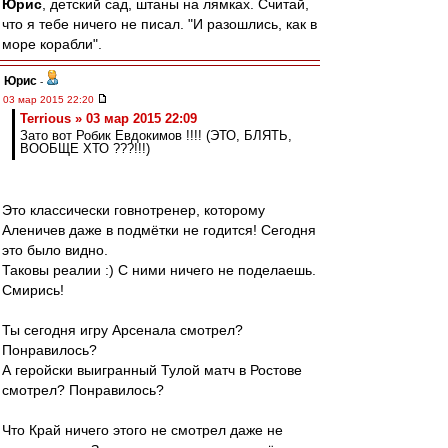
Юрис
, детский сад, штаны на лямках. Считай,
что я тебе ничего не писал. "И разошлись, как в
море корабли".
Юрис
-
03 мар 2015 22:20
Terrious » 03 мар 2015 22:09
Зато вот Робик Евдокимов !!!! (ЭТО, БЛЯТЬ,
ВООБЩЕ ХТО ???!!!)
Это классически говнотренер, которому
Аленичев даже в подмётки не годится! Сегодня
это было видно.
Таковы реалии :) С ними ничего не поделаешь.
Смирись!
Ты сегодня игру Арсенала смотрел?
Понравилось?
А геройски выигранный Тулой матч в Ростове
смотрел? Понравилось?
Что Край ничего этого не смотрел даже не