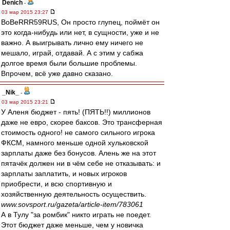
Denich
-
03 мар 2015 23:27
BoBeRRR59RUS, Он просто глупец, поймёт он
это когда-нибудь или нет, в сущности, уже и не
важно. А выигрывать лично ему ничего не
мешало, играй, отдавай. А с этим у сабжа
долгое время были большие проблемы.
Впрочем, всё уже давно сказано.
_Nik_
-
03 мар 2015 23:21
У Аленя бюджет - пять! (ПЯТЬ!!) миллионов
даже не евро, скорее баксов. Это трансферная
стоимость одного! не самого сильного игрока
ФКСМ, намного меньше одной хульковской
зарплаты даже без бонусов. Алень же на этот
пятачёк должен ни в чём себе не отказывать: и
зарплаты заплатить, и новых игроков
приобрести, и всю спортивную и
хозяйственную деятельность осуществить.
www.sovsport.ru/gazeta/article-item/783061
А в Тулу "за ромбик" никто играть не поедет.
Этот бюджет даже меньше, чем у новичка