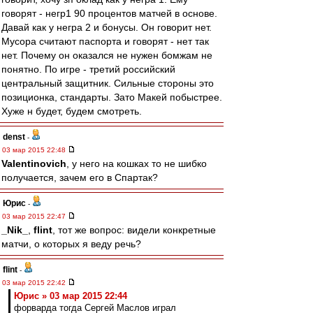
говорят - негр1 90 процентов матчей в основе.
Давай как у негра 2 и бонусы. Он говорит нет.
Мусора считают паспорта и говорят - нет так
нет. Почему он оказался не нужен бомжам не
понятно. По игре - третий российский
центральный защитник. Сильные стороны это
позиционка, стандарты. Зато Макей побыстрее.
Хуже н будет, будем смотреть.
denst
-
03 мар 2015 22:48
Valentinovich
, у него на кошках то не шибко
получается, зачем его в Спартак?
Юрис
-
03 мар 2015 22:47
_Nik_
,
flint
, тот же вопрос: видели конкретные
матчи, о которых я веду речь?
flint
-
03 мар 2015 22:42
Юрис » 03 мар 2015 22:44
форварда тогда Сергей Маслов играл