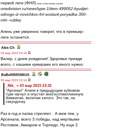
первой лиги (ФНЛ)
(кого по-быстрому нашёл)
onedivision.ru/news/type-1/item-499052-byudjet-
odnogo-iz-novichkov-fnl-sostavit-poryadka-350-
mln--rubley
Алень уже уверенно говорит, что в премьер-
лиге останется.
Alex-Ch
-
03 мар 2015 23:18
Валер, с днем рождения! Здоровья прежде
всего, с нашими кумирами его много нужно.
BoBeRRR59RUS
-
03 мар 2015 23:14
_Nik_ » 03 мар 2015 23:32
"Арсенал" Аленя в предыдущем кубковом
туре нагнул и опустил многосотмиллионную
бомжатню, включая хилого. Это так, на
секундочку.
Раз в год и палка стреляет... А меж тем, у
Арсенала, всего 3 победы, над мертвыми
Ростовом, Амкаром и Торпедо. Ну еще 2