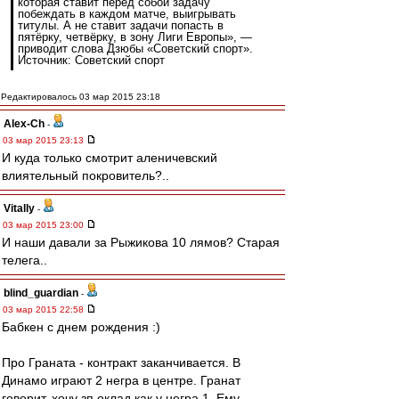
которая ставит перед собой задачу
побеждать в каждом матче, выигрывать
титулы. А не ставит задачи попасть в
пятёрку, четвёрку, в зону Лиги Европы», —
приводит слова Дзюбы «Советский спорт».
Источник: Советский спорт
Редактировалось 03 мар 2015 23:18
Alex-Ch
-
03 мар 2015 23:13
И куда только смотрит аленичевский
влиятельный покровитель?..
Vitally
-
03 мар 2015 23:00
И наши давали за Рыжикова 10 лямов? Старая
телега..
blind_guardian
-
03 мар 2015 22:58
Бабкен с днем рождения :)
Про Граната - контракт заканчивается. В
Динамо играют 2 негра в центре. Гранат
говорит, хочу зп оклад как у негра 1. Ему