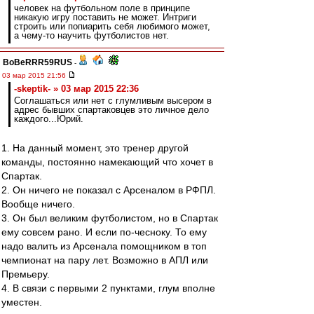
человек на футбольном поле в принципе
никакую игру поставить не может. Интриги
строить или попиарить себя любимого может,
а чему-то научить футболистов нет.
BoBeRRR59RUS
-
03 мар 2015 21:56
-skeptik- » 03 мар 2015 22:36
Соглашаться или нет с глумливым высером в
адрес бывших спартаковцев это личное дело
каждого...Юрий.
1. На данный момент, это тренер другой
команды, постоянно намекающий что хочет в
Спартак.
2. Он ничего не показал с Арсеналом в РФПЛ.
Вообще ничего.
3. Он был великим футболистом, но в Спартак
ему совсем рано. И если по-чесноку. То ему
надо валить из Арсенала помощником в топ
чемпионат на пару лет. Возможно в АПЛ или
Премьеру.
4. В связи с первыми 2 пунктами, глум вполне
уместен.