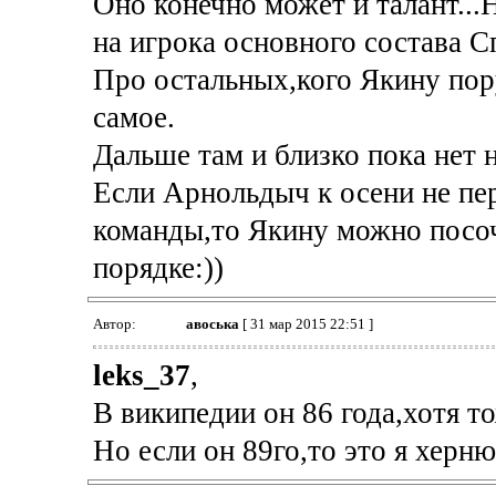
Оно конечно может и талант...Н
на игрока основного состава С
Про остальных,кого Якину пор
самое.
Дальше там и близко пока нет 
Если Арнольдыч к осени не пе
команды,то Якину можно посоч
порядке:))
Автор:
авоська
[ 31 мар 2015 22:51 ]
leks_37
,
В википедии он 86 года,хотя т
Но если он 89го,то это я херню