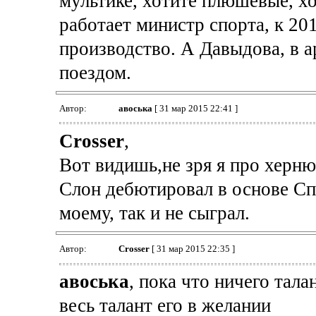
мультике, хотите плюшевые, хо
работает министр спорта, к 20
производство. А Давыдова, в а
поездом.
Автор:
авоська
[ 31 мар 2015 22:41 ]
Crosser
,
Вот видишь,не зря я про херню.
Слон дебютировал в основе Спа
моему, так и не сыграл.
Автор:
Crosser
[ 31 мар 2015 22:35 ]
авоська
, пока что ничего тала
весь талант его в желании