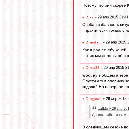
Потому что они скорее К
#
ys
» 29 апр 2015 21:41
Особая забавность ситу
..практически только с 
#
irod sm
» 29 апр 2015 
Как я рад взъебу коней.
вот их мы должны обыгры
#
лео22
» 29 апр 2015 21
wod
, ну в общем я тебе
Опусти его в опорную зо
задача? Но наверное пр
#
ogonek
» 29 апр 2015 
walkin » 29 апр 20
Да спасибо, я сам 
В следующем сезоне воз