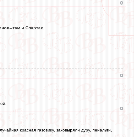
онов--там и Спартак
.
ой.
случайная красная газовику, заковыряли дуру, пенальти,