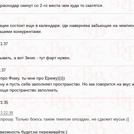
раснодар скинут со 2-го места чем куда то скатятся.
ации состоит еще в календаре, где наверняка забьющие на чемпио
нашими конкурентами.
21:37
вать, а вот Зеню - тут фарт нужен.
:37
 про Фому, ты мне про Ерему)))))
ну и пусть себе заполняет пространство. Но как говорится на вкус 
още пространство заполнить.
21:35
15 22:30
спрошу. Только боюсь таким темпом опоздаю, не сдюжит мусье.((
можность будет,не переживайте;)