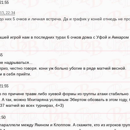
21:55
15, 22:34
о них 5 очков и личная встреча. Да и график у коней отнюдь не пр
нашей игрой нам в последних турах 6 очков дома с Уфой и Амкаром 
55
е надрываться...
риз, честно говоря. кони уж больно убогие в ряде матчей весной.
и в себя прийти.
21:55
то по причине травм либо хуевой формы из группы атаки стабильно 
 А так, можно Мхитаряна условным Эбертом обозвать в этом году, б
37 матчей во всех турнирах, 4+3)
:50
параллели между Якином и Клоппом. А скажите, кто из игроков гру