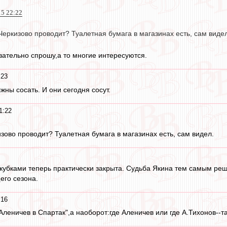
15 22:22
Черкизово проводит? Туалетная бумага в магазинах есть, сам видел
зательно спрошу,а то многие интересуются.
:23
лжны сосать. И они сегодня сосут.
1:22
зово проводит? Туалетная бумага в магазинах есть, сам видел.
окубками теперь практически закрыта. Судьба Якина тем самым реш
го сезона.
:16
Аленичев в Спартак",а наоборот:где Аленичев или где А.Тихонов--т