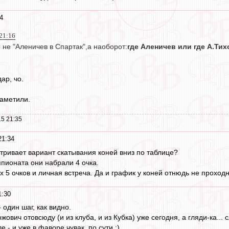
4
21:16
 не "Аленичев в Спартак",а наоборот:
где Аленичев или где А.Тих
ар, чо.
заметили.
5 21:35
21:34
тривает вариант скатывания коней вниз по таблице?
мпионата они набрали 4 очка.
 5 очков и личная встреча. Да и график у коней отнюдь не проходн
1:30
 один шаг, как видно.
ович отовсюду (и из клуба, и из Кубка) уже сегодня, а гляди-ка... 
 - и уже в фаворе чувак, по сути :)