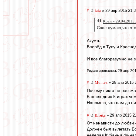
#
iaia
» 29 апр 2015 21:3
Край » 29.04.2015 
Счас думаю,что это
Ахуеть.
Вперёд в Тулу и Краснод
И все благоразумно не 
Редактировалось 29 апр 201
#
Montez
» 29 апр 2015 
Почему никто не рассма
В последних 5 играх че
Напомню, что нам до них
#
Влэйд
» 29 апр 2015 2
От ненависти до любви -
Должен был вылетать Бож
нелепая Кубань в финале