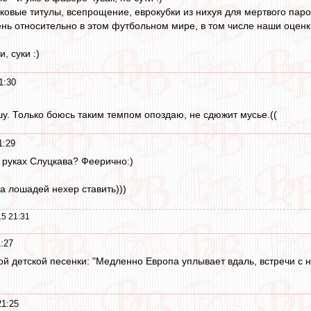
ковые титулы, всепрощение, еврокубки из нихуя для мертвого паров
ень относительно в этом футбольном мире, в том числе наши оце
, суки :)
1:30
шу. Только боюсь таким темпом опоздаю, не сдюжит мусье.((
1:29
в руках Слуцкава? Феерично:)
а лошадей нехер ставить)))
5 21:31
:27
й детской песенки: "Медленно Европа уплывает вдаль, встречи с не
21:25