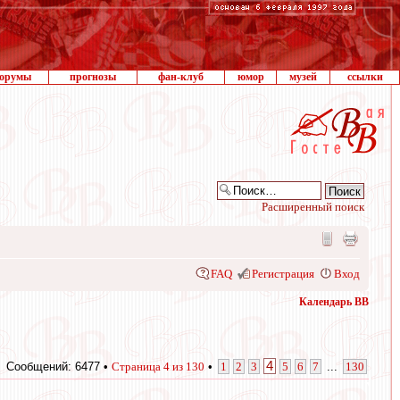
орумы
прогнозы
фан-клуб
юмор
музей
ссылки
Расширенный поиск
FAQ
Регистрация
Вход
Календарь ВВ
4
Сообщений: 6477 •
Страница
4
из
130
•
1
2
3
5
6
7
...
130