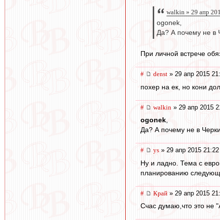
walkin » 29 апр 20
ogonek,
Да? А почему не в 
При личной встрече обя
#
denst
» 29 апр 2015 21
похер на ек, но кони до
#
walkin
» 29 апр 2015 2
ogonek
,
Да? А почему не в Черки
#
ys
» 29 апр 2015 21:22
Ну и ладно. Тема с евр
планированию следующе
#
Край
» 29 апр 2015 21
Счас думаю,что это не "