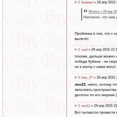
#
Summer
» 29 апр 2015 
Montez » 29 апр 20
Напомню, что нам д
Проблема в том, что с 
вылетят.
#
wod
» 29 апр 2015 21:
похоже, дальше можно н
победа Кубани - не сюрп
но к матчу с нами могут 
#
leks_37
» 29 апр 2015 
лео22
, никто, потому ч
заполнять пространство.
десятых по его меркам (
#
лео22
» 29 апр 2015 21
Вот пытаются провести 