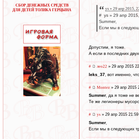
СБОР ДЕНЕЖНЫХ СРЕДСТВ
ys » 29 апр 2015, 2
ДЛЯ ДЕТЕЙ ТОЛИКА ГЕРЦЫНА
# ys » 29 апр 2015
Summer,
Если мы в следующ
Допустим, я тоже.
А если в последних дву
#
лео22
» 29 апр 2015 22
leks_37
, вот именно, чт
#
Montez
» 29 апр 2015 
Summer
, да я тоже не 
Те же легионеры мусоров
#
ys
» 29 апр 2015 21:59
Summer
,
Если мы в следующих тр