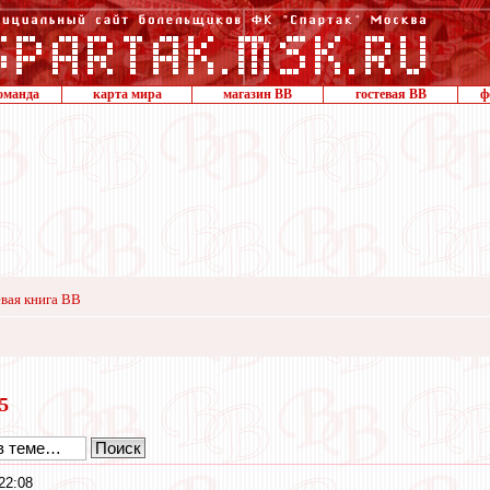
оманда
карта мира
магазин ВВ
гостевая ВВ
ф
вая книга ВВ
15
22:08