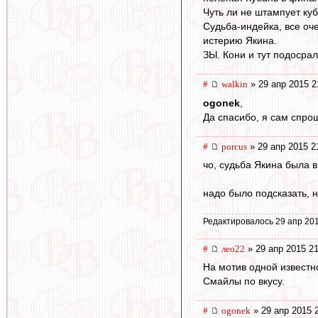
Чуть ли не штампует куб
Судьба-индейка, все оч
истерию Якина.
ЗЫ. Кони и тут подосрали
#
walkin
» 29 апр 2015 2
ogonek
,
Да спасибо, я сам спро
#
porcus
» 29 апр 2015 2
чо, судьба Якина была 
надо было подсказать, н
Редактировалось 29 апр 201
#
лео22
» 29 апр 2015 21
На мотив одной известно
Смайлы по вкусу.
#
ogonek
» 29 апр 2015 