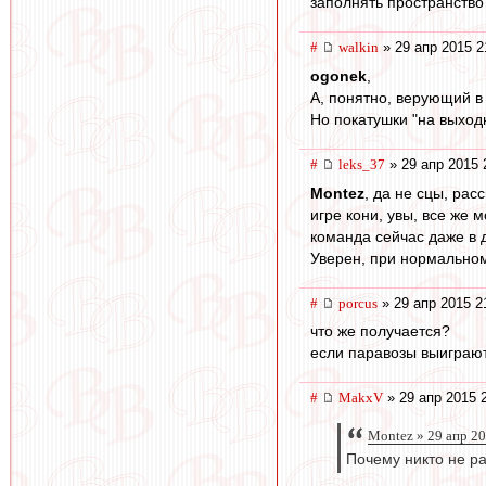
заполнять пространство?
#
walkin
» 29 апр 2015 2
ogonek
,
А, понятно, верующий в 
Но покатушки "на выход
#
leks_37
» 29 апр 2015 
Montez
, да не сцы, рас
игре кони, увы, все же 
команда сейчас даже в д
Уверен, при нормальном
#
porcus
» 29 апр 2015 2
что же получается?
если паравозы выиграют
#
MakxV
» 29 апр 2015 
Montez » 29 апр 2
Почему никто не р