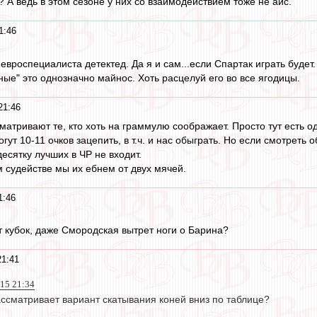
 А ведь в этом сезоне у них со взаимодействием тоже не айс.
1:46
евроспециалиста детектед. Да я и сам...если Спартак играть будет.
ные" это однозначно майнос. Хоть расцелуй его во все ягодицы.
21:46
сматривают те, кто хоть на граммулю соображает. Просто тут есть 
могут 10-11 очков зацепить, в т.ч. и нас обыграть. Но если смотрет
есятку лучших в ЧР не входит.
 судействе мы их ебнем от двух мячей.
1:46
 кубок, даже Смородская вытрет ноги о Барина?
21:41
015 21:34
ассматривает вариант скатывания коней вниз по таблице?