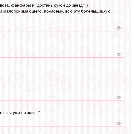
оза, фанфары и "достань рукой до звезд" :)
нки малопонимающего, по-моему, всю эту болельщицкую
ю ты уже не жди..."