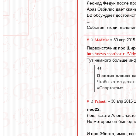
Леонид Федун после пр
Араз Озбилис дает скан
ВВ обсуждает достоинст
....
События, люди, явления
#
MadMat
» 30 апр 2015
Первоисточник про Шир
http://news.sportbox.ru/V
Тут немного больше инф
О своих планах н
Чтобы хотел делать
«Спартаком».
#
Pafnuti
» 30 апр 2015 1
лео22
,
Леш, кстати Алень част
Но мотором он был одноз
И про Эберта, имхо, все