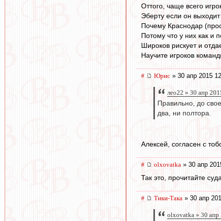
Оттого, чаще всего игр
Эберту если он выходит 
Почему Краснодар (прос
Потому что у них как и 
Широков рискует и отдае
Научите игроков командн
#
Юрис
» 30 апр 2015 12
лео22 » 30 апр 201
Правильно, до свое
два, ни полтора.
Алексей, согласен с тоб
#
olxovatka
» 30 апр 201
Так это, прочитайте суд
#
Тики-Така
» 30 апр 201
olxovatka » 30 апр