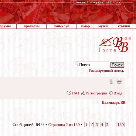
орумы
прогнозы
фан-клуб
юмор
музей
ссылки
Расширенный поиск
FAQ
Регистрация
Вход
Календарь ВВ
2
Сообщений: 6477 •
Страница
2
из
130
•
1
3
4
5
...
130