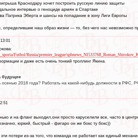
оигрыша Краснодару хочет построить русскую линию защиты
дальное интервью о геноциде армян в Спартаке
ва Патрика Эберта и шансы на попадание в зону Лиги Европы
, определившие наш образ жизни — то, без чего нас невозможно п
 13:01
окова:
idy_sporta/Futbol/Russia/premier_league/spbnews_NI533768_Roman_Shirokov
ормации и даже есть очень тонкий троллинг Якина.
а будущее
 осенью 2018 года? Работать на какой-нибудь должности в РФС, Р
2:51
енько и на фланг выходил,они просто каруселили все, часто в цент
начно, юркий, быстрый - фигаро он же бокс ту бокс))
 эти потери из-за того, что команда не работает как единый механиз