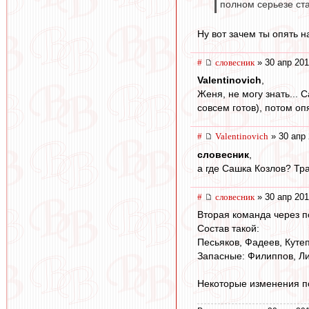
полном серьезе ст
Ну вот зачем ты опять 
#
словесник
» 30 апр 201
Valentinovich
,
Женя, не могу знать... 
совсем готов), потом оп
#
Valentinovich
» 30 апр 
словесник
,
а где Сашка Козлов? Тр
#
словесник
» 30 апр 201
Вторая команда через п
Состав такой:
Песьяков, Фадеев, Кутеп
Запасные: Филиппов, Ли
Некоторые изменения п