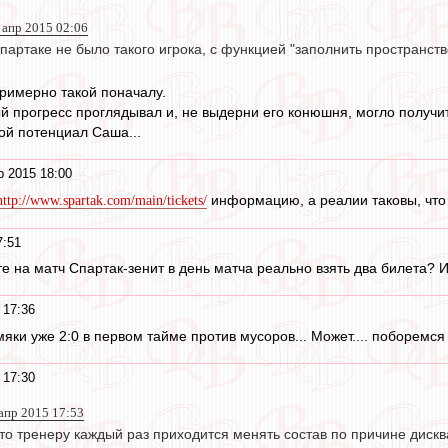
 апр 2015 02:06
артаке не было такого игрока, с функцией "заполнить пространств
римерно такой поначалу.
ый прогресс проглядывал и, не выдерни его конюшня, могло получ
вой потенциал Саша...
р 2015 18:00
информацию, а реалии таковы, что 
http://www.spartak.com/main/tickets/
7:51
те на матч Спартак-зенит в день матча реально взять два билета? 
 17:36
яки уже 2:0 в первом тайме против мусоров... Может.... поборемся 
 17:30
 апр 2015 17:53
то тренеру каждый раз приходится менять состав по причине дискв