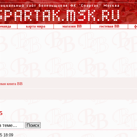
оманда
карта мира
магазин ВВ
гостевая ВВ
ф
вая книга ВВ
15
5 18:09