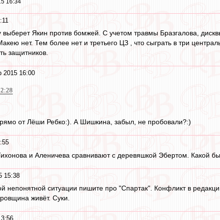
5 16:34
:11
у выберет Якин против бомжей. С учетом травмы Бразгалова, дискв
акею нет. Тем более нет и третьего ЦЗ , что сыграть в три центра
ть защитников.
р 2015 16:00
12:28
прямо от Лёши Ребко:). А Шишкина, забыл, не пробовали?:)
:55
 Тихонова и Аленичева сравнивают с деревяшкой Эбертом. Какой бы 
5 15:38
й непонятной ситуации пишите про "Спартак". Конфликт в редакции,
ровщина живёт. Суки.
13:56