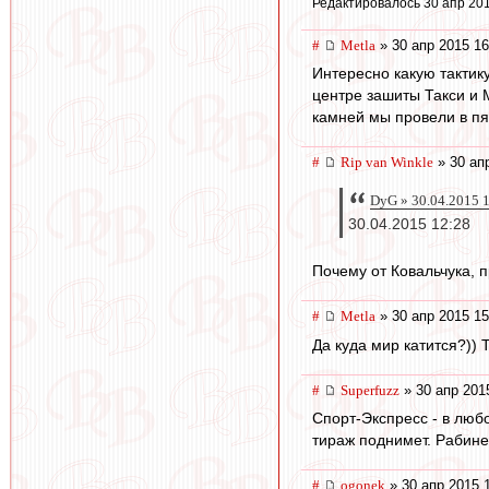
Редактировалось 30 апр 201
#
Metla
» 30 апр 2015 16
Интересно какую тактик
центре зашиты Такси и М
камней мы провели в пя
#
Rip van Winkle
» 30 ап
DyG » 30.04.2015 
30.04.2015 12:28
Почему от Ковальчука, 
#
Metla
» 30 апр 2015 15
Да куда мир катится?))
#
Superfuzz
» 30 апр 201
Спорт-Экспресс - в любо
тираж поднимет. Рабине
#
ogonek
» 30 апр 2015 