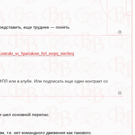
редставить, еще труднее — понять.
_Kontrakt_so_Spartakom_byl_mojej_mechtoj
ФПЛ или в клубе. Или подписать еще один контракт со
ре шел основной перепас.
м, т.е. нет командного движения как такового.