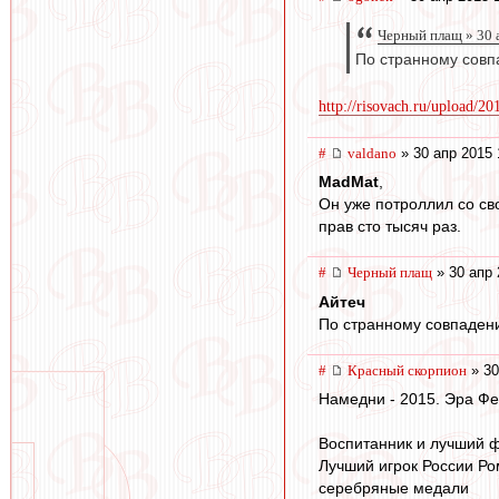
Черный плащ » 30 
По странному совп
http://risovach.ru/upload/20
#
valdano
» 30 апр 2015 
MadMat
,
Он уже потроллил со св
прав сто тысяч раз.
#
Черный плащ
» 30 апр 
Айтеч
По странному совпадени
#
Красный скорпион
» 30
Намедни - 2015. Эра Фе
Воспитанник и лучший ф
Лучший игрок России Ро
серебряные медали