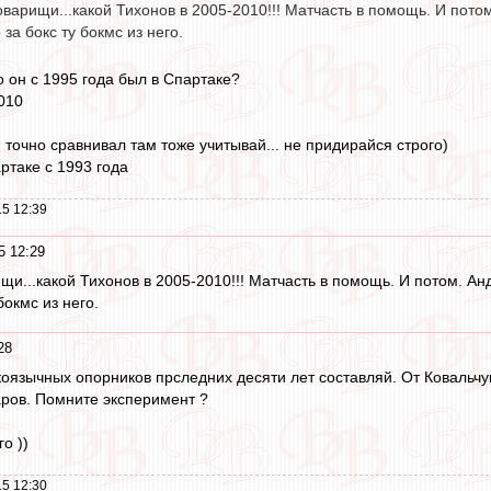
оварищи...какой Тихонов в 2005-2010!!! Матчасть в помощь. И по
за бокс ту бокмс из него.
то он с 1995 года был в Спартаке?
010
и точно сравнивал там тоже учитывай... не придирайся строго)
ртаке с 1993 года
5 12:39
5 12:29
ищи...какой Тихонов в 2005-2010!!! Матчасть в помощь. И потом. 
бокмс из него.
28
коязычных опорников прследних десяти лет составляй. От Ковальчу
ров. Помните эксперимент ?
о ))
5 12:30