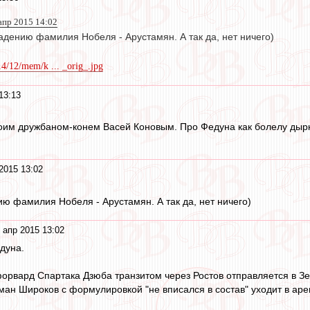
апр 2015 14:02
адению фамилия Нобеля - Арустамян. А так да, нет ничего)
14/12/mem/k ... _orig_.jpg
13:13
оим дружбаном-конем Васей Коновым. Про Федуна как болелу дырки.
2015 13:02
ю фамилия Нобеля - Арустамян. А так да, нет ничего)
 апр 2015 13:02
дуна.
орвард Спартака Дзюба транзитом через Ростов отправляется в Зе
ман Широков с формулировкой "не вписался в состав" уходит в аре