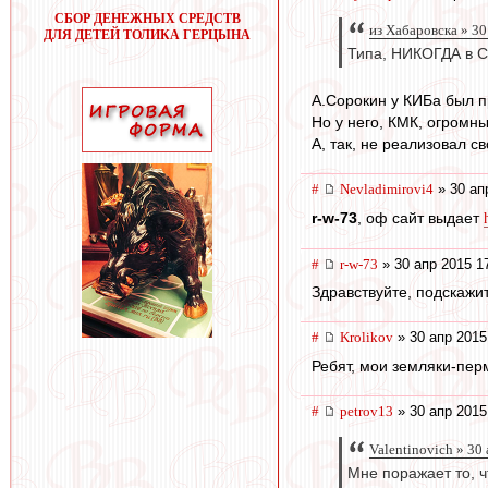
СБОР ДЕНЕЖНЫХ СРЕДСТВ
из Хабаровска » 30
ДЛЯ ДЕТЕЙ ТОЛИКА ГЕРЦЫНА
Типа, НИКОГДА в Сп
А.Сорокин у КИБа был п
Но у него, КМК, огромн
А, так, не реализовал с
#
Nevladimirovi4
» 30 ап
r-w-73
, оф сайт выдает
#
r-w-73
» 30 апр 2015 1
Здравствуйте, подскажи
#
Krolikov
» 30 апр 2015
Ребят, мои земляки-перм
#
petrov13
» 30 апр 2015
Valentinovich » 30
Мне поражает то, ч