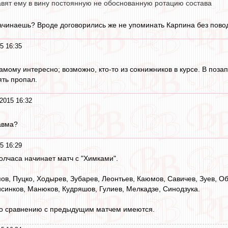
авят ему в вину постоянную не обоснованную ротацию состава
начинаешь? Вроде договорились же не упоминать Карпина без повод
5 16:35
Самому интересно; возможно, кто-то из сокнижников в курсе. В по
ять пропал.
2015 16:32
авма?
5 16:29
олчаса начинает матч с "Химками".
ов, Пуцко, Ходырев, Зубарев, Леонтьев, Каюмов, Савичев, Зуев, Обу
синков, Манюков, Кудряшов, Гулиев, Мелкадзе, Синодзука.
о сравнению с предыдущим матчем имеются.