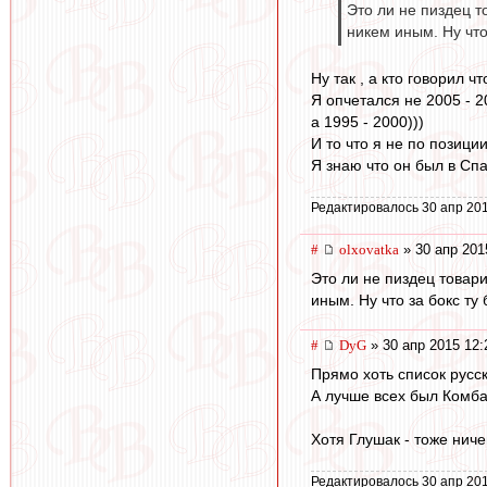
Это ли не пиздец т
никем иным. Ну что 
Ну так , а кто говорил ч
Я опчетался не 2005 - 2
а 1995 - 2000)))
И то что я не по позици
Я знаю что он был в Спа
Редактировалось 30 апр 201
#
olxovatka
» 30 апр 201
Это ли не пиздец товар
иным. Ну что за бокс ту 
#
DyG
» 30 апр 2015 12:
Прямо хоть список русс
А лучше всех был Комба
Хотя Глушак - тоже ничег
Редактировалось 30 апр 201