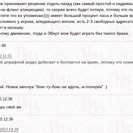
оки принимают решение отдать назад (как самый простой и надежны
на фланг атакующим), то скорее всего будет потеря, потому что по
тите что их упоминаю)))) имеет большой процент паса и больше в
положено у игрока, вледающего мячом, есть 2-3 свободных адресат
т в касашку.
ому движению, тогда и Эберт мож будет играть без такого брака.
:49
5 11:51
й штрафной редко добегает и болтается на краях, потому что номи
ой. Новое амплуа "бокс-ту-бокс-не вдоль,-а-поперёк" :)
5 12:38
арь своё же
5 12:36
 2015 14:29