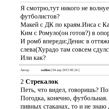
Я смотрю,тут никого не волнуе
футболистов?
Макей с ДК по краям.Инса с Ка
Ким с Ромуло(он готов?) в опо
И ромб впереди:Денис в оттяж
слева(Хурадо там совсем сдулс
Или как?
Автор:
walkin
[ 04 апр 2015 00:24 ]
2
Стрекалок
Петь, что видел, говоришь? По
Погодка, конечно, футбольная.
пивных стаканах, то и не зна