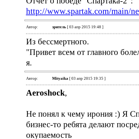
Отчёт о победе "Спартака-2":
http://www.spartak.com/main/n
Автор:
зpитель
[ 03 апр 2015 19:48 ]
Из бессмертного.
"Привет всем от главного боле
я.
Автор:
Mityaika
[ 03 апр 2015 19:35 ]
Aeroshock
,
Не понял к чему ирония :) Я С
бизнес-то ребята делают поср
окупаемость