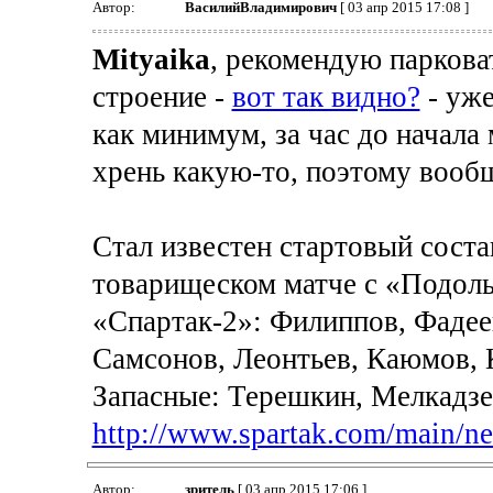
Автор:
ВасилийВладимирович
[ 03 апр 2015 17:08 ]
Mityaika
, рекомендую парковат
строение -
вот так видно?
- уже
как минимум, за час до начала
хрень какую-то, поэтому вообщ
Стал известен стартовый сост
товарищеском матче с «Подоль
«Спартак-2»: Филиппов, Фадеев
Самсонов, Леонтьев, Каюмов, 
Запасные: Терешкин, Мелкадзе,
http://www.spartak.com/main/n
Автор:
зpитель
[ 03 апр 2015 17:06 ]