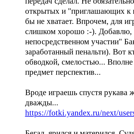
передач сделал. Не обязательн
открытых и "приглашающих к п
бы не хватает. Впрочем, для и
слишком хорошо :-). Добавлю, 
непосредственном участии" Бак
заработанный пенальти). Вот к
обводкой, смелостью... Вполн
предмет перспектив...
Вроде играешь спустя рукава ж
дважды...
https://fotki.yandex.ru/next/user
Бегал, ярился и матерился. Суд