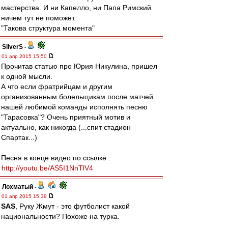
мастерства. И ни Капелло, ни Папа Римский
ничем тут не поможет.
"Такова структура момента"
SilverS
-
01 апр 2015 15:50
Прочитав статью про Юрия Никулина, пришел
к одной мысли.
А что если фратрийцам и другим
организованным болельщикам после матчей
нашей любимой команды исполнять песню
"Тарасовка"? Очень приятный мотив и
актуально, как никогда (...спит стадион
Спартак...)
Песня в конце видео по ссылке :
http://youtu.be/AS5I1NnTlV4
Лохматый
-
01 апр 2015 15:39
SAS
, Руку Жмут - это футболист какой
национальности? Похоже на турка.