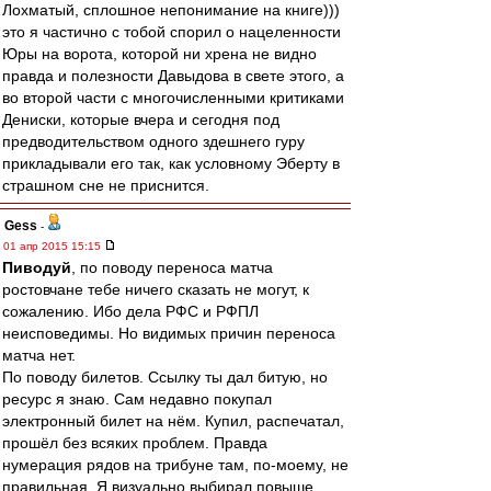
Лохматый, сплошное непонимание на книге)))
это я частично с тобой спорил о нацеленности
Юры на ворота, которой ни хрена не видно
правда и полезности Давыдова в свете этого, а
во второй части с многочисленными критиками
Дениски, которые вчера и сегодня под
предводительством одного здешнего гуру
прикладывали его так, как условному Эберту в
страшном сне не приснится.
Gess
-
01 апр 2015 15:15
Пиводуй
, по поводу переноса матча
ростовчане тебе ничего сказать не могут, к
сожалению. Ибо дела РФС и РФПЛ
неисповедимы. Но видимых причин переноса
матча нет.
По поводу билетов. Ссылку ты дал битую, но
ресурс я знаю. Сам недавно покупал
электронный билет на нём. Купил, распечатал,
прошёл без всяких проблем. Правда
нумерация рядов на трибуне там, по-моему, не
правильная. Я визуально выбирал повыше,