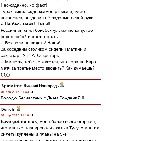
Неожиданно, но факт!
Турок выпил содержимое рюмки и, густо
покраснев, раздавил её ладонью левой руки:
-- Не беси меня! Наши!!!
Россиянин снял бейсболку, смачно кинул её
перед собой и стал топтать:
-- Век воли не видать! Наши!
За соседним столиком сидели Платини и
секретарь УЕФА. Секретарь:
-- Мишель, тебе не кажется, что пора на Евро
матч за третье место вводить? Как думаешь?
))))))
Артем from Нижний Новгород
-
01 апр 2015 21:43
Володю Бесчастных с Днем РождениЯ !!!
Denich
-
01 апр 2015 21:16
have got no nick
, меня более всего огорчает,
что многие планировали ехать в Тулу, у многих
билеты куплены и планы на 9-е
скорректированы, с учетом матча и как всегда,