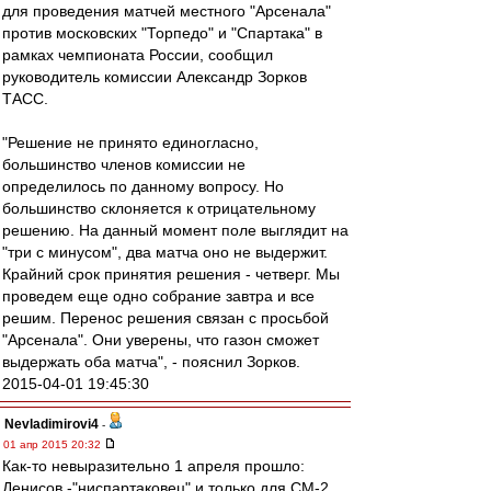
для проведения матчей местного "Арсенала"
против московских "Торпедо" и "Спартака" в
рамках чемпионата России, сообщил
руководитель комиссии Александр Зорков
ТАСС.
"Решение не принято единогласно,
большинство членов комиссии не
определилось по данному вопросу. Но
большинство склоняется к отрицательному
решению. На данный момент поле выглядит на
"три с минусом", два матча оно не выдержит.
Крайний срок принятия решения - четверг. Мы
проведем еще одно собрание завтра и все
решим. Перенос решения связан с просьбой
"Арсенала". Они уверены, что газон сможет
выдержать оба матча", - пояснил Зорков.
2015-04-01 19:45:30
Nevladimirovi4
-
01 апр 2015 20:32
Как-то невыразительно 1 апреля прошло:
Денисов -"ниспартаковец" и только для СМ-2