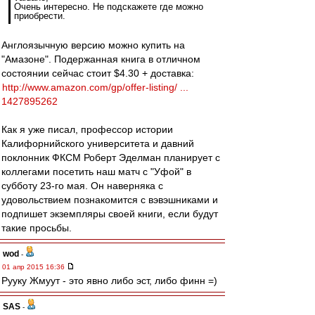
Очень интересно. Не подскажете где можно
приобрести.
Англоязычную версию можно купить на
"Амазоне". Подержанная книга в отличном
состоянии сейчас стоит $4.30 + доставка:
http://www.amazon.com/gp/offer-listing/ ...
1427895262
Как я уже писал, профессор истории
Калифорнийского университета и давний
поклонник ФКСМ Роберт Эделман планирует с
коллегами посетить наш матч с "Уфой" в
субботу 23-го мая. Он наверняка с
удовольствием познакомится с вэвэшниками и
подпишет экземпляры своей книги, если будут
такие просьбы.
wod
-
01 апр 2015 16:36
Рууку Жмуут - это явно либо эст, либо финн =)
SAS
-