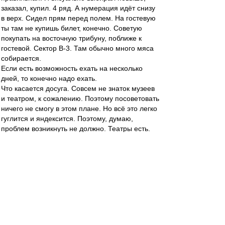
заказал, купил. 4 ряд. А нумерация идёт снизу
в верх. Сидел прям перед полем. На гостевую
ты там не купишь билет, конечно. Советую
покупать на восточную трибуну, поближе к
гостевой. Сектор В-3. Там обычно много мяса
собирается.
Если есть возможность ехать на несколько
дней, то конечно надо ехать.
Что касается досуга. Совсем не знаток музеев
и театром, к сожалению. Поэтому посоветовать
ничего не смогу в этом плане. Но всё это легко
гуглится и яндексится. Поэтому, думаю,
проблем возникнуть не должно. Театры есть.
Музеи есть. Выбирай что по вкусу.
Если погода будет позволять, советую
прогуляться по набережной. Очень её красиво
сделали. "Це Европа" прям. Погулять по
Садовой, Пушкинской(местный Арбат),
съездить на Тетральную площадь. Поглазеть
на стеллу(для КБ Ростова она была некоторое
время символом, т.к. первая встреча
ростовского мяса была именно там). Хотя вас