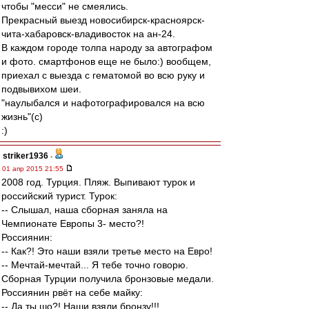
чтобы "месси" не смеялись.
Прекрасный выезд новосибирск-красноярск-
чита-хабаровск-владивосток на ан-24.
В каждом городе толпа народу за автографом
и фото. смартфонов еще не было:) вообщем,
приехал с выезда с гематомой во всю руку и
подвывихом шеи.
"наулыбался и нафотографировался на всю
жизнь"(с)
:)
striker1936
-
01 апр 2015 21:55
2008 год. Турция. Пляж. Выпивают турок и
российский турист. Турок:
-- Слышал, наша сборная заняла на
Чемпионате Европы 3- место?!
Россиянин:
-- Как?! Это наши взяли третье место на Евро!
-- Мечтай-мечтай... Я тебе точно говорю.
Сборная Турции получила бронзовые медали.
Россиянин рвёт на себе майку:
-- Да ты шо?! Наши взяли бронзу!!!