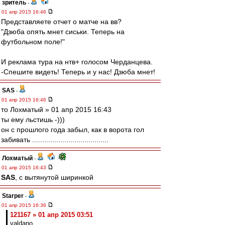
зpитель
-
01 апр 2015 16:46
Представляете отчет о матче на вв?
"Дзюба опять мнет сиськи. Теперь на
футбольном поле!"
И реклама тура на нтв+ голосом Черданцева.
-Спешите видеть! Теперь и у нас! Дзюба мнет!
SAS
-
01 апр 2015 16:46
то Лохматый » 01 апр 2015 16:43
ты ему льстишь -)))
он с прошлого года забыл, как в ворота гол
забивать ......................................
Лохматый
-
01 апр 2015 16:43
SAS
, с вытянутой ширинкой
Starper
-
01 апр 2015 16:36
121167 » 01 апр 2015 03:51
valdano,