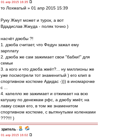
01 апр 2015 16:35
то Лохматый » 01 апр 2015 15:39
Руку Жмут может и турок, а вот
Вдадислав Жмуда - поляк точно )
насчёт дзюбы ?!
1. дзюба считает, что Федун зажал ему
зарплату
2. дзюба же сам зажимает свои "бабки!" для
семьи
3. а кого и что дзюба жмёт?... ну миллионы же
уже посмотрели тот знаменитый ) его клип в
спортивном костюме Адидас -))) в иномарочке
с ...
4. капелло же зажимает и отжимает на всю
катушку по денежкам рфс, а дзюбу жмёт, на
лавку сожая его, в том же знаменитом
спортивном костюме, с вытянутыми коленками
???!!! )
зpитель
-
01 апр 2015 16:02