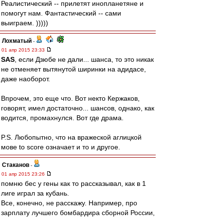
Реалистический -- прилетят инопланетяне и
помогут нам. Фантастический -- сами
выиграем. )))))
Лохматый
-
01 апр 2015 23:33
SAS
, если Дзюбе не дали... шанса, то это никак
не отменяет вытянутой ширинки на адидасе,
даже наоборот.
Впрочем, это еще что. Вот некто Кержаков,
говорят, имел достаточно... шансов, однако, как
водится, промахнулся. Вот где драма.
P.S. Любопытно, что на вражеской аглицкой
мове to score означает и то и другое.
Cтаканов
-
01 апр 2015 23:26
помню бес у гены как то рассказывал, как в 1
лиге играл за кубань.
Все, конечно, не расскажу. Например, про
зарплату лучшего бомбардира сборной России,