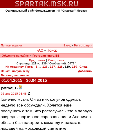
Официальный сайт болельщиков ФК "Спартак" Москва
Полная версия
Вход
•
Регистрация
FAQ
•
Поиск
Общение на сайте
Гостевая книга ВВ
»
Пред. тема
|
След. тема
Страница
129
из
130
[ Сообщений: 6477 ]
На страницу
Пред.
1
...
126
,
127
,
128
,
129
,
130
След.
Начать новую тему
Добавить
Версия для печати
01.04.2015 - 30.04.2015
petrov13
-
02 апр 2015 03:48
Конечно мстят. Он из них колунов сделал,
неделю все обсуждали. Хочется еще
послушать о том, что росгосужас - это в первую
очередь спортивное соревнование и Аленичев
обязан был настроить команду и наказать
лошадей на московской синтетике.