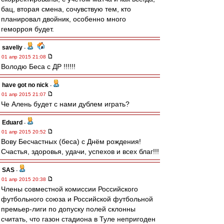
бац, вторая смена, сочувствую тем, кто
планировал двойник, особенно много
геморроя будет.
saveliy
-
01 апр 2015 21:08
Володю Беса с ДР !!!!!!
have got no nick
-
01 апр 2015 21:07
Че Алень будет с нами дублем играть?
Eduard
-
01 апр 2015 20:52
Вову Бесчастных (беса) с Днём рождения!
Счастья, здоровья, удачи, успехов и всех благ!!!
SAS
-
01 апр 2015 20:38
Члены совместной комиссии Российского
футбольного союза и Российской футбольной
премьер-лиги по допуску полей склонны
считать, что газон стадиона в Туле непригоден