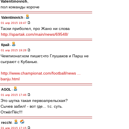
Valentinovich
,
пол команды короче
Valentinovich
-
01 апр 2015 19:47
Таски приболел, про Жано ни слова
http://spartak.com/main/news/69548/
Край
-
01 апр 2015 19:28
Чемпионат.ком пишет,что Глушаков и Парш не
сыграют с Кубанью.
http://www.championat.com/football/news ...
banju.html
AGOL
-
01 апр 2015 17:46
Это шутка такая первоапрельская?
Сычев забил! - вот где... т.с. суть.
ОтжёгПёс!!!
recchi
-
01 апр 2015 17:15