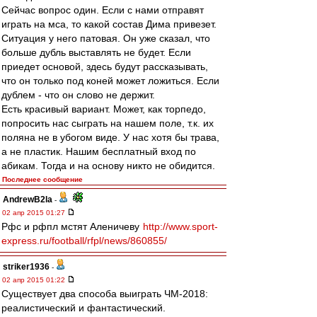
Сейчас вопрос один. Если с нами отправят
играть на мса, то какой состав Дима привезет.
Ситуация у него патовая. Он уже сказал, что
больше дубль выставлять не будет. Если
приедет основой, здесь будут рассказывать,
что он только под коней может ложиться. Если
дублем - что он слово не держит.
Есть красивый вариант. Может, как торпедо,
попросить нас сыграть на нашем поле, т.к. их
поляна не в убогом виде. У нас хотя бы трава,
а не пластик. Нашим бесплатный вход по
абикам. Тогда и на основу никто не обидится.
Последнее сообщение
AndrewB2la
-
02 апр 2015 01:27
Рфс и рфпл мстят Аленичеву
http://www.sport-
express.ru/football/rfpl/news/860855/
striker1936
-
02 апр 2015 01:22
Существует два способа выиграть ЧМ-2018:
реалистический и фантастический.