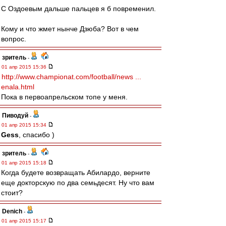
С Оздоевым дальше пальцев я б повременил.
Кому и что жмет нынче Дзюба? Вот в чем
вопрос.
зpитель
-
01 апр 2015 15:36
http://www.championat.com/football/news ...
enala.html
Пока в первоапрельском топе у меня.
Пиводуй
-
01 апр 2015 15:34
Gess
, спасибо )
зpитель
-
01 апр 2015 15:18
Когда будете возвращать Абилардо, верните
еще докторскую по два семьдесят. Ну что вам
стоит?
Denich
-
01 апр 2015 15:17