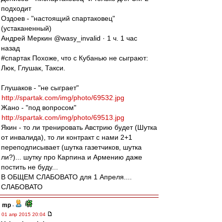
подходит
Оздоев - "настоящий спартаковец"
(устаканенный)
Андрей Меркин @wasy_invalid · 1 ч. 1 час
назад
#спартак Похоже, что с Кубанью не сыграют:
Люк, Глушак, Такси.
Глушаков - "не сыграет"
http://spartak.com/img/photo/69532.jpg
Жано - "под вопросом"
http://spartak.com/img/photo/69513.jpg
Якин - то ли тренировать Австрию будет (Шутка
от инвалида), то ли контракт с нами 2+1
переподписывает (шутка газетчиков, шутка
ли?)... шутку про Карпина и Армению даже
постить не буду...
В ОБЩЕМ СЛАБОВАТО для 1 Апреля....
СЛАБОВАТО
mp
-
01 апр 2015 20:04