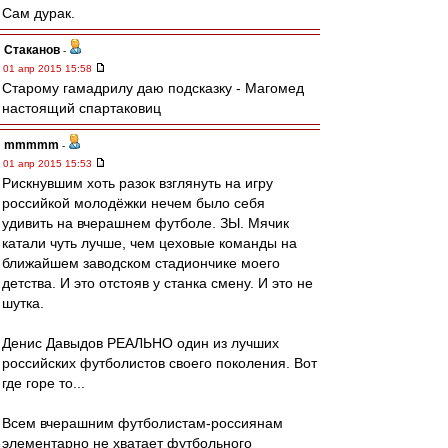
Сам дурак.
Cтаканов
-
01 апр 2015 15:58
Старому гамадрилу даю подсказку - Магомед
настоящий спартаковиц
mmmmm
-
01 апр 2015 15:53
Рискнувшим хоть разок взглянуть на игру
российкой молодёжки нечем было себя
удивить на вчерашнем футболе. ЗЫ. Мячик
катали чуть лучше, чем цеховые команды на
ближайшем заводском стадиончике моего
детства. И это отстояв у станка смену. И это не
шутка.
Денис Давыдов РЕАЛЬНО один из лучших
российских футболистов своего поколения. Вот
где горе то...
Всем вчерашним футболистам-россиянам
элементарно не хватает футбольного