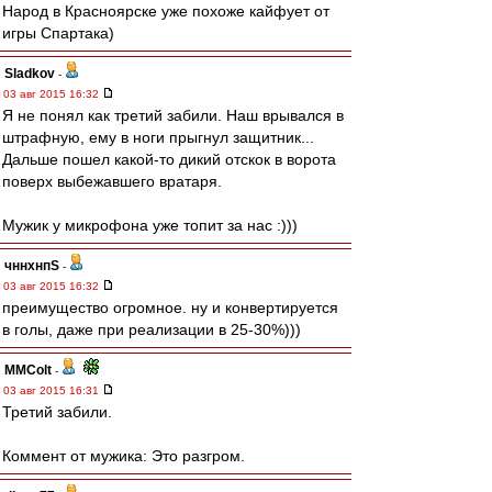
Народ в Красноярске уже похоже кайфует от
игры Спартака)
Sladkov
-
03 авг 2015 16:32
Я не понял как третий забили. Наш врывался в
штрафную, ему в ноги прыгнул защитник...
Дальше пошел какой-то дикий отскок в ворота
поверх выбежавшего вратаря.
Мужик у микрофона уже топит за нас :)))
чннхнпS
-
03 авг 2015 16:32
преимущество огромное. ну и конвертируется
в голы, даже при реализации в 25-30%)))
MMColt
-
03 авг 2015 16:31
Третий забили.
Коммент от мужика: Это разгром.