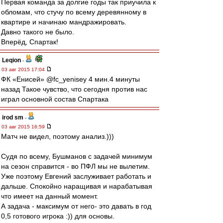
Первая команда за долгие годы так приучила к
обломам, что стучу по всему деревянному в
квартире и начинаю мандражировать.
Давно такого не было.
Вперёд, Спартак!
Leqion
-
03 авг 2015 17:04
ФК «Енисей» @fc_yenisey 4 мин.4 минуты
назад Такое чувство, что сегодня против нас
играл основной состав Спартака
irod sm
-
03 авг 2015 16:59
Матч не видел, поэтому анализ.)))
Судя по всему, Бушманов с задачей минимум
на сезон справится - во ПФЛ мы не вылетим.
Уже поэтому Евгений заслуживает работать и
дальше. Спокойно наращивая и нарабатывая
что имеет на данный момент.
А задача - максимум от него- это давать в год
0,5 готового игрока :)) для основы.