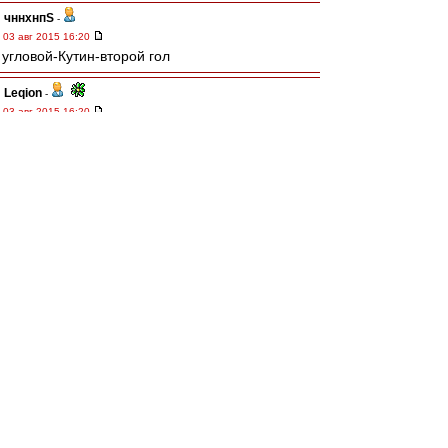
чннхнпS
-
03 авг 2015 16:20
угловой-Кутин-второй гол
Leqion
-
03 авг 2015 16:20
Кутин 2:0)))
121167
-
03 авг 2015 16:19
Кутин второй забил.
Borg
-
03 авг 2015 16:19
Хорошо вошел второй.
dimm77
-
03 авг 2015 16:18
ушел Обухов, вышел Мелкадзе
и индивидуально, и командно смотримся,
конечно, сильнее
2:0!!! Кутин головой вколотил, после