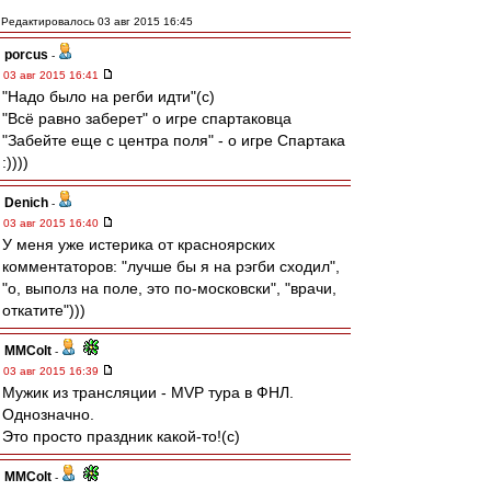
Редактировалось 03 авг 2015 16:45
porcus
-
03 авг 2015 16:41
"Надо было на регби идти"(с)
"Всё равно заберет" о игре спартаковца
"Забейте еще с центра поля" - о игре Спартака
:))))
Denich
-
03 авг 2015 16:40
У меня уже истерика от красноярских
комментаторов: "лучше бы я на рэгби сходил",
"о, выполз на поле, это по-московски", "врачи,
откатите")))
MMColt
-
03 авг 2015 16:39
Мужик из трансляции - MVP тура в ФНЛ.
Однозначно.
Это просто праздник какой-то!(с)
MMColt
-