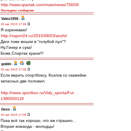
http://www.spartak.com/main/news/75659/
Последнее сообщение
Valex1956
-
03 авг 2015 17:09
Я охреневаю!
http://xsport24.ru/2015/08/03/anzhi/
Даги тоже вошли в "голубой пул"?
Ну,Гинер и сука!
Боже,Спартак храни!!!
goblin
-
03 авг 2015 17:08
Если верить спортбоксу, Козлов со скамейки
запасных две положил.
http://news.sportbox.ru/Vidy_sporta/Fut ...
1380550118
Gess
-
03 авг 2015 17:06
Пока всё так хорошо, что аж страшно...
Вторая команда - молодцы!