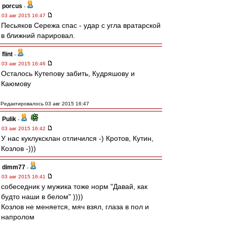
porcus
-
03 авг 2015 16:47
Песьяков Сережа спас - удар с угла вратарской
в ближний парировал.
flint
-
03 авг 2015 16:46
Осталось Кутепову забить, Кудряшову и
Каюмову
Редактировалось 03 авг 2015 16:47
Pulik
-
03 авг 2015 16:42
У нас куклуксклан отличился -) Кротов, Кутин,
Козлов -)))
dimm77
-
03 авг 2015 16:41
собеседник у мужика тоже норм "Давай, как
будто наши в белом" ))))
Козлов не меняется, мяч взял, глаза в пол и
напролом