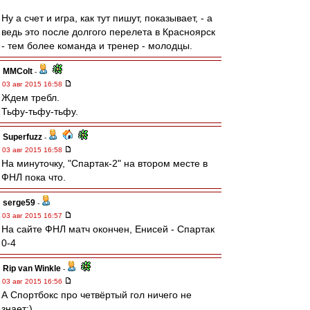
Ну а счет и игра, как тут пишут, показывает, - а
ведь это после долгого перелета в Красноярск
- тем более команда и тренер - молодцы.
MMColt
-
03 авг 2015 16:58
Ждем требл.
Тьфу-тьфу-тьфу.
Superfuzz
-
03 авг 2015 16:58
На минуточку, "Спартак-2" на втором месте в
ФНЛ пока что.
serge59
-
03 авг 2015 16:57
На сайте ФНЛ матч окончен, Енисей - Спартак
0-4
Rip van Winkle
-
03 авг 2015 16:56
А Спортбокс про четвёртый гол ничего не
знает:).