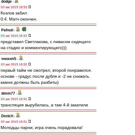
dodge
-
03 авг 2015 16:52
Козлов забил.
0:4. Матч окончен.
Pafnuti
-
03 авг 2015 16:52
представил Светлакова, с пивасом сидящего
на стадио и комментирующего)))
чннхнпS
-
03 авг 2015 16:52
первый тайм не смотрел, второй понравился.
основе - градус после дубля и -2 не снижать.
камни должны быть разбиты)
dimm77
-
03 авг 2015 16:51
трансляция вырубилась, а там 4-й закатили
Denich
-
03 авг 2015 16:51
Молодцы парни, игра очень порадовала!