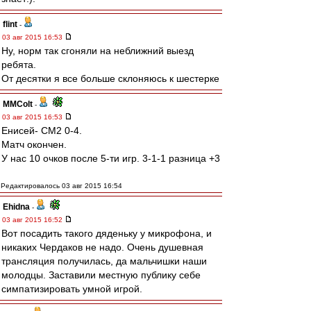
flint
-
03 авг 2015 16:53
Ну, норм так сгоняли на неближний выезд
ребята.
От десятки я все больше склоняюсь к шестерке
MMColt
-
03 авг 2015 16:53
Енисей- СМ2 0-4.
Матч окончен.
У нас 10 очков после 5-ти игр. 3-1-1 разница +3
Редактировалось 03 авг 2015 16:54
Ehidna
-
03 авг 2015 16:52
Вот посадить такого дяденьку у микрофона, и
никаких Чердаков не надо. Очень душевная
трансляция получилась, да мальчишки наши
молодцы. Заставили местную публику себе
симпатизировать умной игрой.