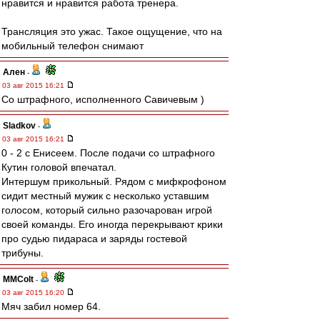
нравится и нравится работа тренера.
Трансляция это ужас. Такое ощущение, что на
мобильный телефон снимают
Ален
-
03 авг 2015 16:21
Со штрафного, исполненного Савичевым )
Sladkov
-
03 авг 2015 16:21
0 - 2 c Енисеем. После подачи со штрафного
Кутин головой впечатал.
Интершум прикольный. Рядом с мифкрофоном
сидит местный мужик с несколько уставшим
голосом, который сильно разочарован игрой
своей команды. Его иногда перекрывают крики
про судью пидараса и заряды гостевой
трибуны.
MMColt
-
03 авг 2015 16:20
Мяч забил номер 64.