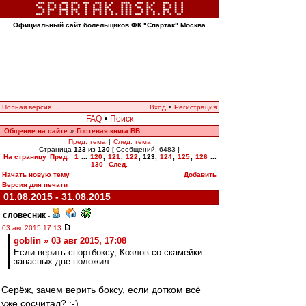
Официальный сайт болельщиков ФК "Спартак" Москва
Полная версия
Вход
•
Регистрация
FAQ
•
Поиск
Общение на сайте
Гостевая книга ВВ
»
Пред. тема
|
След. тема
Страница
123
из
130
[ Сообщений: 6483 ]
На страницу
Пред.
1
...
120
,
121
,
122
,
123
,
124
,
125
,
126
...
130
След.
Начать новую тему
Добавить
Версия для печати
01.08.2015 - 31.08.2015
словесник
-
03 авг 2015 17:13
goblin » 03 авг 2015, 17:08
Если верить спортбоксу, Козлов со скамейки
запасных две положил.
Серёж, зачем верить боксу, если дотком всё
уже сосчитал? :-)