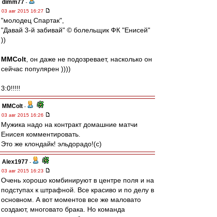
dimm77
-
03 авг 2015 16:27
"молодец Спартак",
"Давай 3-й забивай" © болельщик ФК "Енисей"
))
MMColt
, он даже не подозревает, насколько он
сейчас популярен ))))
3:0!!!!!
MMColt
-
03 авг 2015 16:26
Мужика надо на контракт домашние матчи
Енисея комментировать.
Это же клондайк! эльдорадо!(с)
Alex1977
-
03 авг 2015 16:23
Очень хорошо комбинируют в центре поля и на
подступах к штрафной. Все красиво и по делу в
основном. А вот моментов все же маловато
создают, многовато брака. Но команда