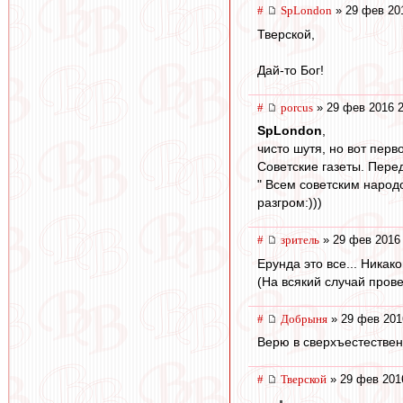
#
SpLondon
» 29 фев 20
Тверской,
Дай-то Бог!
#
porcus
» 29 фев 2016 2
SpLondon
,
чисто шутя, но вот перв
Советские газеты. Пере
" Всем советским народо
разгром:)))
#
зpитель
» 29 фев 2016 
Ерунда это все... Ника
(На всякий случай пров
#
Добрыня
» 29 фев 201
Верю в сверхъестествен
#
Тверской
» 29 фев 201