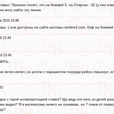
пивал. Прально понял, что на бомжей 5, на Спартак - 32 (у них очк
 не могу найти эту линию
в 2016 23:48
ы :) они доступны на сайте конторы winline3.com. Кэф на бомжей 5
6 23:44
6 23:40
ИТЬ...
нам летел-летел, он штоли с парашютом посреди рейса спрыгнул, ил
33
ыдно с такой интерпретацией ставок? Ща ведь кто-нить из детей реа
авки видел? Я в математике ничего не понимаю, но 7 очков от перво
 да?