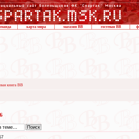
оманда
карта мира
магазин ВВ
гостевая ВВ
ф
вая книга ВВ
16
57