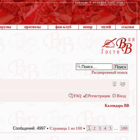
орумы
прогнозы
фан-клуб
юмор
музей
ссылки
Расширенный поиск
FAQ
Регистрация
Вход
Календарь ВВ
1
Сообщений: 4997 •
Страница
1
из
100
•
2
3
4
5
...
100