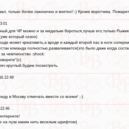
азал, только более лаконично и внятно!:-) Кроме воротчика. Пожарит
3:01
ный,для ЧР можно и за медальки бороться,лучше его,только Рыжик
уже который сезон)
оде может креативить,а вроде и каждый второй пас в ноги соперни
т,так команда полностью,разваливается(это было даже когда состав 
 за чемпионство :shock:
говорите"(с)
яч круглый,будем посмотреть.
16 22:49
оеду в Москву отмечать вместе со всеми! :-)
22:46
интернете!
е на пузе каким нить веселым шрифтом)