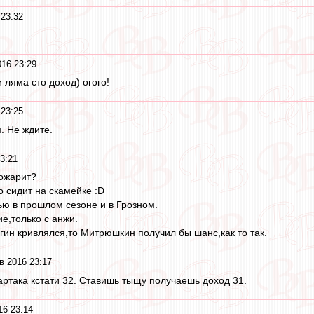
23:32
16 23:29
и ляма сто доход) огого!
23:25
. Не ждите.
3:21
пожарит?
о сидит на скамейке :D
ью в прошлом сезоне и в Грозном.
е,только с анжи.
гин кривлялся,то Митрюшкин получил бы шанс,как то так.
в 2016 23:17
ртака кстати 32. Ставишь тыщу получаешь доход 31.
16 23:14