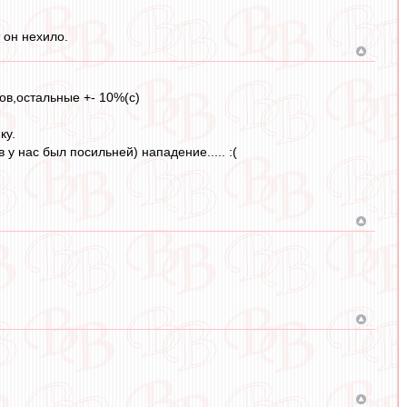
 он нехило.
ов,остальные +- 10%(с)
ку.
у нас был посильней) нападение..... :(