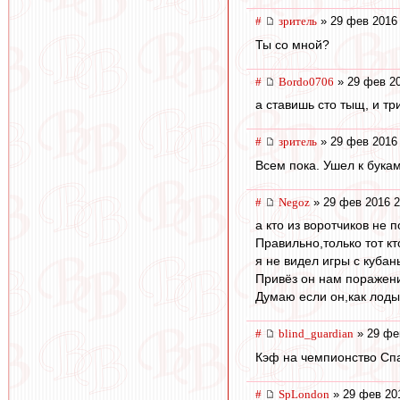
#
зpитель
» 29 фев 2016 
Ты со мной?
#
Bordo0706
» 29 фев 20
а ставишь сто тыщ, и тр
#
зpитель
» 29 фев 2016 
Всем пока. Ушел к букам
#
Negoz
» 29 фев 2016 2
а кто из воротчиков не 
Правильно,только тот кт
я не видел игры с кубан
Привёз он нам поражени
Думаю если он,как лоды
#
blind_guardian
» 29 фе
Кэф на чемпионство Спа
#
SpLondon
» 29 фев 20