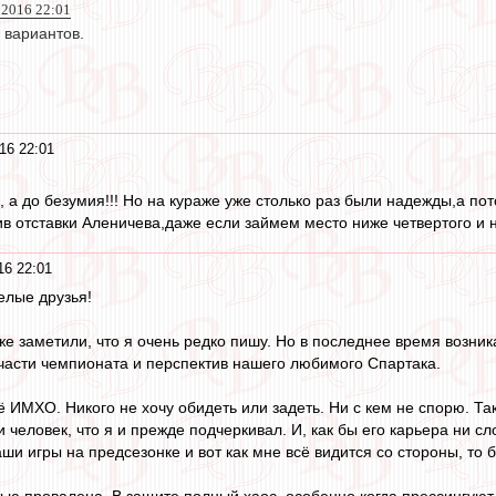
 2016 22:01
 вариантов.
16 22:01
, а до безумия!!! Но на кураже уже столько раз были надежды,а по
тив отставки Аленичева,даже если займем место ниже четвертого и 
16 22:01
елые друзья!
уже заметили, что я очень редко пишу. Но в последнее время возн
части чемпионата и перспектив нашего любимого Спартака.
сё ИМХО. Никого не хочу обидеть или задеть. Ни с кем не спорю. Т
человек, что я и прежде подчеркивал. И, как бы его карьера ни с
ши игры на предсезонке и вот как мне всё видится со стороны, то