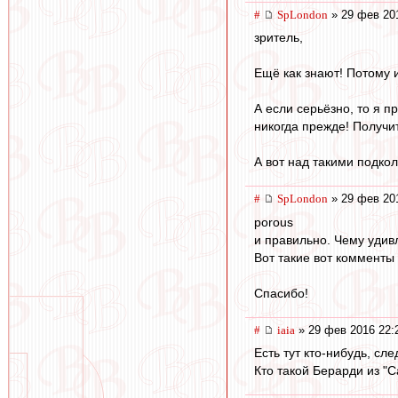
#
SpLondon
» 29 фев 20
зритель,
Ещё как знают! Потому и
А если серьёзно, то я п
никогда прежде! Получит
А вот над такими подкол
#
SpLondon
» 29 фев 20
porous
и правильно. Чему удивл
Вот такие вот комменты 
Спасибо!
#
iaia
» 29 фев 2016 22:
Есть тут кто-нибудь, сл
Кто такой Берарди из "