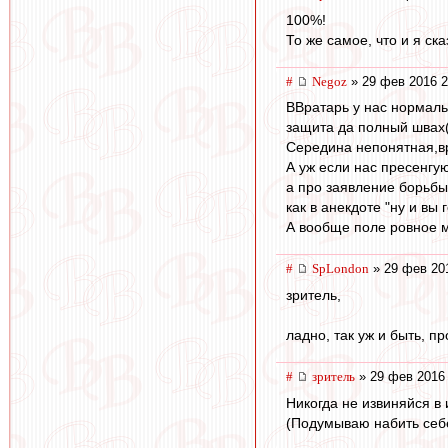
100%!
То же самое, что и я ск
#
Negoz
» 29 фев 2016 2
ВВратарь у нас нормаль
защита да полный швах(
Середина непонятная,вр
А уж если нас пресенгую
а про заявление борьбы
как в анекдоте "ну и вы 
А вообще поле ровное м
#
SpLondon
» 29 фев 20
зритель,
ладно, так уж и быть, пр
#
зpитель
» 29 фев 2016 
Никогда не извиняйся в 
(Подумываю набить себ