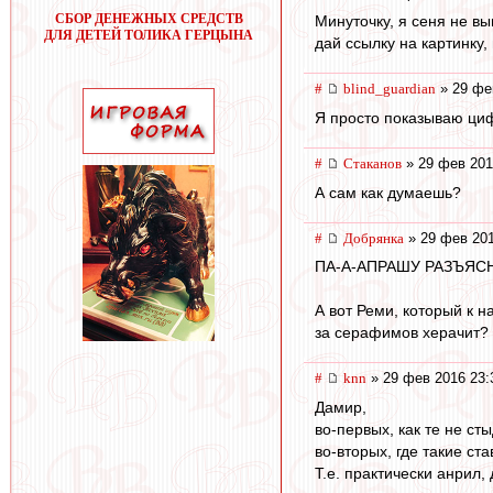
СБОР ДЕНЕЖНЫХ СРЕДСТВ
Минуточку, я сеня не вы
ДЛЯ ДЕТЕЙ ТОЛИКА ГЕРЦЫНА
дай ссылку на картинку,
#
blind_guardian
» 29 фе
Я просто показываю цифр
#
Cтаканов
» 29 фев 201
А сам как думаешь?
#
Добрянка
» 29 фев 201
ПА-А-АПРАШУ РАЗЪЯСН
А вот Реми, который к 
за серафимов херачит?
#
knn
» 29 фев 2016 23:
Дамир,
во-первых, как те не ст
во-вторых, где такие ст
Т.е. практически анрил,