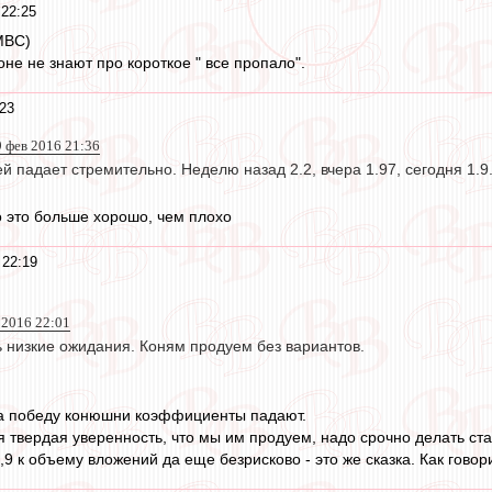
22:25
МВС)
не не знают про короткое " все пропало".
23
9 фев 2016 21:36
й падает стремительно. Неделю назад 2.2, вчера 1.97, сегодня 1.9
о это больше хорошо, чем плохо
 22:19
 2016 22:01
ь низкие ожидания. Коням продуем без вариантов.
на победу конюшни коэффициенты падают.
ая твердая уверенность, что мы им продуем, надо срочно делать ст
 к объему вложений да еще безрисково - это же сказка. Как говори