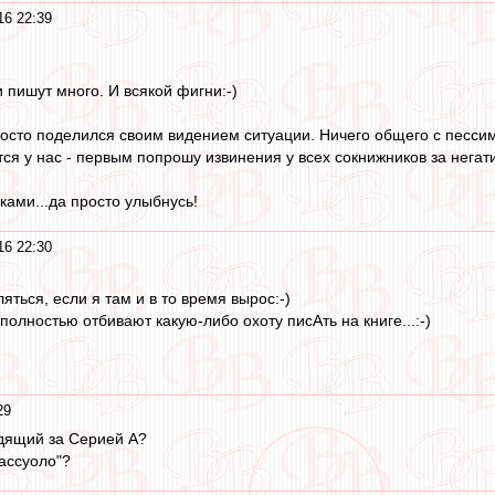
16 22:39
 пишут много. И всякой фигни:-)
росто поделился своим видением ситуации. Ничего общего с пессими
ся у нас - первым попрошу извинения у всех сокнижников за негати
ками...да просто улыбнусь!
16 22:30
яться, если я там и в то время вырос:-)
полностью отбивают какую-либо охотy писАть на книге...:-)
29
едящий за Серией А?
Сассуоло"?