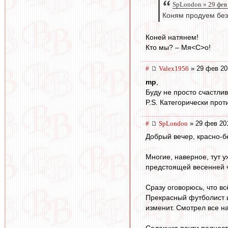
SpLondon » 29 фев
Коням продуем без
Коней натянем!
Кто мы? – Мя<С>о!
#
Valex1956
» 29 фев 20
mp
,
Буду не просто счастлив
P.S. Категорически про
#
SpLondon
» 29 фев 20
Добрый вечер, красно-б
Многие, наверное, тут 
предстоящей весенней 
Сразу оговорюсь, что в
Прекрасный футболист и 
изменит. Смотрел все на