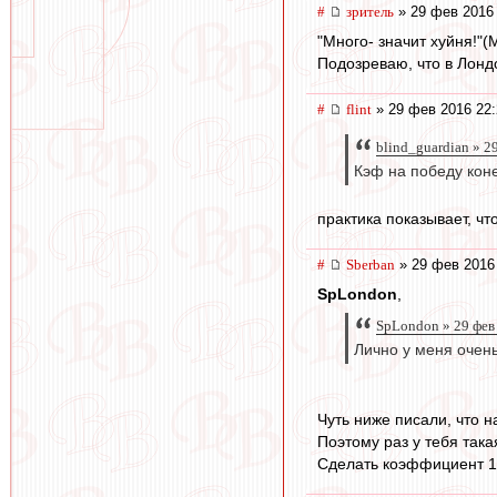
#
зpитель
» 29 фев 2016 
"Много- значит хуйня!"(
Подозреваю, что в Лондо
#
flint
» 29 фев 2016 22:
blind_guardian » 2
Кэф на победу коне
практика показывает, чт
#
Sberban
» 29 фев 2016
SpLondon
,
SpLondon » 29 фев
Лично у меня очен
Чуть ниже писали, что 
Поэтому раз у тебя так
Сделать коэффициент 1,9