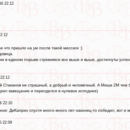
16 22:12
2:12
ое что пришло на ум после такой мессаги :)
довица.
м в едином порыве стремимся все выше и выше, достигнуты успехи в
22:12
кой Стаканов не страшный, а добрый и человечный. А Миша 2М тем 
ерил завещание и переоделся в нулевое исподнее)
6 22:10
ное: ДиКаприо спустя много-много лет наконец-то победил, вот и 
6 22:09