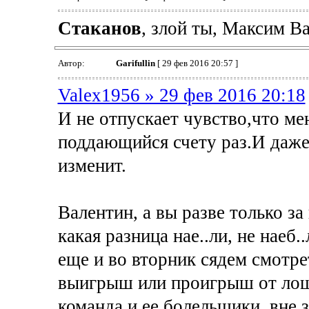
Cтаканов
, злой ты, Максим Ва
Автор:
Garifullin
[ 29 фев 2016 20:57 ]
Valex1956 » 29 фев 2016 20:18
И не отпускает чувство,что мен
поддающийся счету раз.И даже
изменит.
Валентин, а вы разве только з
какая разница нае..ли, не наеб.
еще и во вторник сядем смотрет
выигрыш или проигрыш от лоша
команда и ее болельщики, вне 