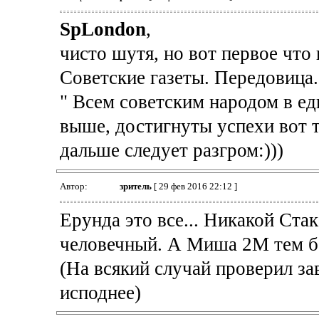
SpLondon
,
чисто шутя, но вот первое что 
Советские газеты. Передовица.
" Всем советским народом в е
выше, достигнуты успехи вот та
дальше следует разгром:)))
Автор:
зpитель
[ 29 фев 2016 22:12 ]
Ерунда это все... Никакой Ста
человечный. А Миша 2М тем б
(На всякий случай проверил за
исподнее)