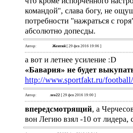
что кроме испорченного настро
командой", слава богу, не ощ
потребности "нажраться с горя
абсолютно допесды.
Автор:
Жентяй
[ 29 фев 2016 19:06 ]
а вот и летнее усиление :D
«Бавария» не будет выкупат
http://www.sportfakt.ru/football
Автор:
лео22
[ 29 фев 2016 19:00 ]
впередсмотрящий
, а Черчесо
вон Легию взял -10 от лидера, 