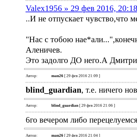
Valex1956 » 29 фев 2016, 20:1
..И не отпускает чувство,что ме
"Нас с тобою нае*али...",конеч
Аленичев.
Это задолго ДО него.А Дмитрий
Автор:
man26
[ 29 фев 2016 21:09 ]
blind_guardian
, т.е. ничего н
Автор:
blind_guardian
[ 29 фев 2016 21:06 ]
6го вечером либо перецелуемся
Автор:
man26
[ 29 фев 2016 21:04 ]