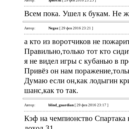
Автор:
зpитель
[ 29 фев 2016 23:25 ]
Всем пока. Ушел к букам. Не ж
Автор:
Negoz
[ 29 фев 2016 23:21 ]
а кто из воротчиков не пожари
Правильно,только тот кто сиди
я не видел игры с кубанью в п
Привёз он нам поражение,тольк
Думаю если он,как лодыгин к
шанс,как то так.
Автор:
blind_guardian
[ 29 фев 2016 23:17 ]
Кэф на чемпионство Спартака 
доход 31.