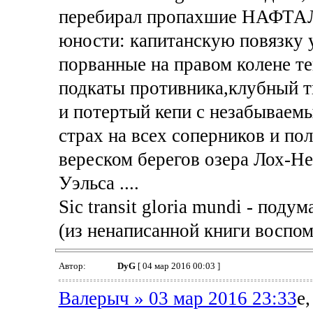
перебирал пропахшие НАФТА
юности: капитанскую повязку
порванные на правом колене т
подкаты противника,клубный т
и потертый кепи с незабывае
страх на всех соперников и п
вереском берегов озера Лох-Н
Уэльса ....
Sic transit gloria mundi - подума
(из ненаписанной книги воспоми
Автор:
DyG
[ 04 мар 2016 00:03 ]
Валерыч » 03 мар 2016 23:33
е