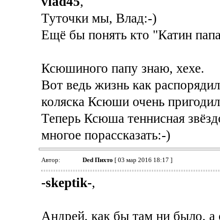
vlad45
,
Туточки мы, Влад:-)
Ещё бы понять кто "Катин папа
Ксюшиного папу знаю, хехе.
Вот ведь жизнь как распорядил
коляска Ксюши очень пригодил
Теперь Ксюша теннисная звёзд
многое порассказать:-)
Автор:
Ded Пихто
[ 03 мар 2016 18:17 ]
-skeptik-
,
Андрей, как бы там ни было, а