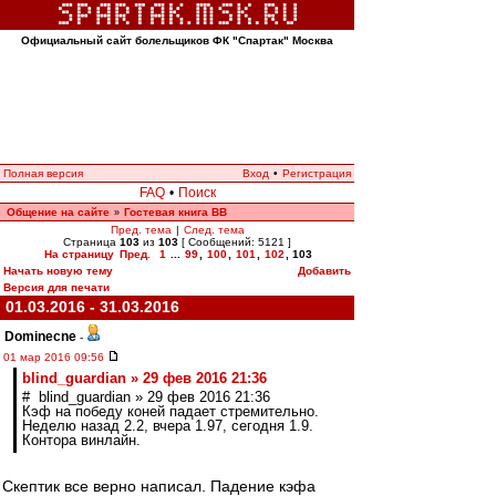
Официальный сайт болельщиков ФК "Спартак" Москва
Полная версия
Вход
•
Регистрация
FAQ
•
Поиск
Общение на сайте
Гостевая книга ВВ
»
Пред. тема
|
След. тема
Страница
103
из
103
[ Сообщений: 5121 ]
На страницу
Пред.
1
...
99
,
100
,
101
,
102
,
103
Начать новую тему
Добавить
Версия для печати
01.03.2016 - 31.03.2016
Dominecne
-
01 мар 2016 09:56
blind_guardian » 29 фев 2016 21:36
# blind_guardian » 29 фев 2016 21:36
Кэф на победу коней падает стремительно.
Неделю назад 2.2, вчера 1.97, сегодня 1.9.
Контора винлайн.
Скептик все верно написал. Падение кэфа