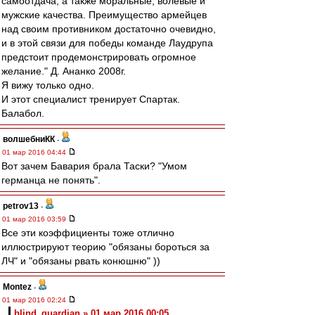
самоотдача, а также моральные, волевые и
мужские качества. Преимущество армейцев
над своим противником достаточно очевидно,
и в этой связи для победы команде Лаудрупа
предстоит продемонстрировать огромное
желание." Д. Ананко 2008г.
Я вижу только одно.
И этот специалист тренирует Спартак.
Балабол.
волшебниКК
-
01 мар 2016 04:44
Вот зачем Бавария брала Таски? "Умом
германца не понять".
petrov13
-
01 мар 2016 03:59
Все эти коэффициенты тоже отлично
иллюстрируют теорию "обязаны бороться за
ЛЧ" и "обязаны рвать конюшню" ))
Montez
-
01 мар 2016 02:24
blind_guardian » 01 мар 2016 00:05