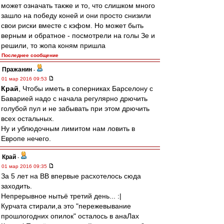
может означать также и то, что слишком много
зашло на победу коней и они просто снизили
свои риски вместе с кэфом. Но может быть
верным и обратное - посмотрели на голы Зе и
решили, то жопа коням пришла
Последнее сообщение
Пражанин
-
01 мар 2016 09:53
Край
, Чтобы иметь в соперниках Барселону с
Баварией надо с начала регулярно дрючить
голубой пул и не забывать при этом дрючить
всех остальных.
Ну и ублюдочным лимитом нам ловить в
Европе нечего.
Край
-
01 мар 2016 09:35
За 5 лет на ВВ впервые расхотелось сюда
заходить.
Непрерывное нытьё третий день... :|
Курчата стирали,а это "пережевывание
прошлогодних опилок" осталось в анаЛах