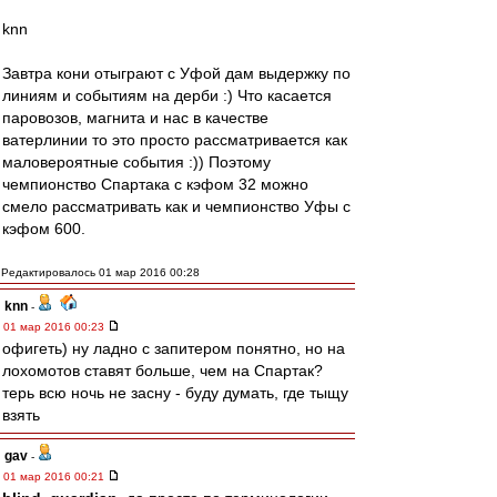
knn
Завтра кони отыграют с Уфой дам выдержку по
линиям и событиям на дерби :) Что касается
паровозов, магнита и нас в качестве
ватерлинии то это просто рассматривается как
маловероятные события :)) Поэтому
чемпионство Спартака с кэфом 32 можно
смело рассматривать как и чемпионство Уфы с
кэфом 600.
Редактировалось 01 мар 2016 00:28
knn
-
01 мар 2016 00:23
офигеть) ну ладно с запитером понятно, но на
лохомотов ставят больше, чем на Спартак?
терь всю ночь не засну - буду думать, где тыщу
взять
gav
-
01 мар 2016 00:21