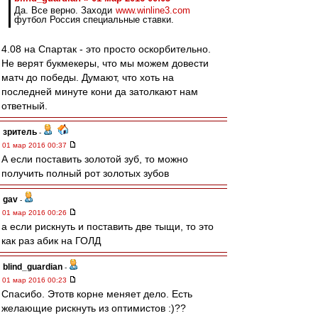
Да. Все верно. Заходи
www.winline3.com
футбол Россия специальные ставки.
4.08 на Спартак - это просто оскорбительно.
Не верят букмекеры, что мы можем довести
матч до победы. Думают, что хоть на
последней минуте кони да затолкают нам
ответный.
зpитель
-
01 мар 2016 00:37
А если поставить золотой зуб, то можно
получить полный рот золотых зубов
gav
-
01 мар 2016 00:26
а если рискнуть и поставить две тыщи, то это
как раз абик на ГОЛД
blind_guardian
-
01 мар 2016 00:23
Спасибо. Этотв корне меняет дело. Есть
желающие рискнуть из оптимистов :)??