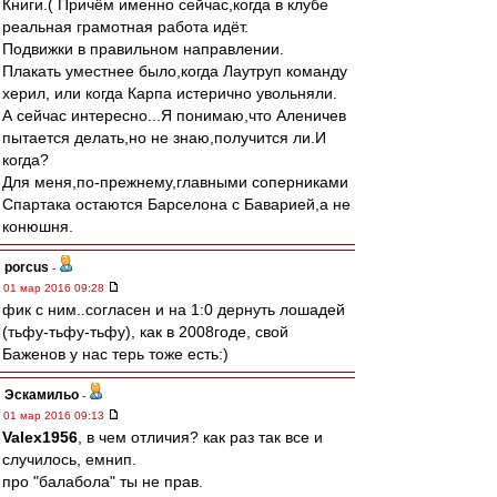
Книги.( Причём именно сейчас,когда в клубе
реальная грамотная работа идёт.
Подвижки в правильном направлении.
Плакать уместнее было,когда Лаутруп команду
херил, или когда Карпа истерично увольняли.
А сейчас интересно...Я понимаю,что Аленичев
пытается делать,но не знаю,получится ли.И
когда?
Для меня,по-прежнему,главными соперниками
Спартака остаются Барселона с Баварией,а не
конюшня.
porcus
-
01 мар 2016 09:28
фик с ним..согласен и на 1:0 дернуть лошадей
(тьфу-тьфу-тьфу), как в 2008годе, свой
Баженов у нас терь тоже есть:)
Эскамильо
-
01 мар 2016 09:13
Valex1956
, в чем отличия? как раз так все и
случилось, емнип.
про "балабола" ты не прав.