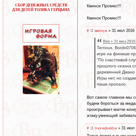
СБОР ДЕНЕЖНЫХ СРЕДСТВ
Квинси Промес!!!
ДЛЯ ДЕТЕЙ ТОЛИКА ГЕРЦЫНА
Квинси Промес!!!
#
митхун
» 31 июл 2016 
flint » 31 июл 2016
Terrious, Bordo070
игре на финише про
"По счастливой слу
прошлого сезона сл
деревянней Джано 
Игры нет, но созда
пиши пропало.
Вот самое главное-мы с
будем бороться за меда
проигрывает матчи конку
атаку.умеющий забивать
#
tver-udomlya
» 31 июл 
Титул лежит в пыли каж