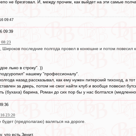
по не брезговал. И, между прочим, как выйдет на эти самые полчас
16 09:47
6 09:39
 08:23
ке, Широков последние полгода провел в конюшне и потом повесил к
ое лыко в строку". ))
"подсуропил" нашему "профессионалу".
 полгода назад рассказывал, как ему нужен питерский тихоход, а то
тавлен за дверь, потом не смог найти клуб и вообще повесил бутсы
ь (бухаха) барина, Роман до сих пор бы у нас болтался (медленно
09:36
16 23:20
е будет (предполагаю) валяться на дороге.
, что есть Зенит.