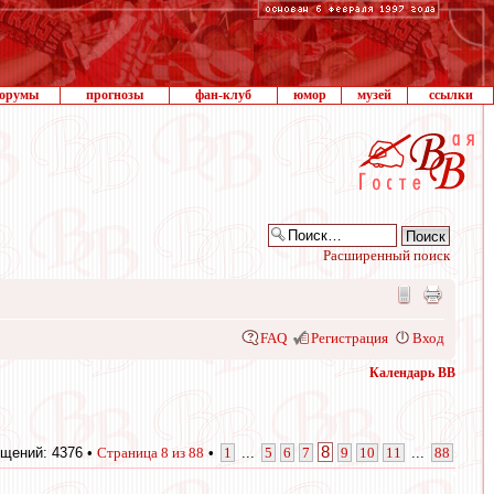
орумы
прогнозы
фан-клуб
юмор
музей
ссылки
Расширенный поиск
FAQ
Регистрация
Вход
Календарь ВВ
8
щений: 4376 •
Страница
8
из
88
•
1
...
5
6
7
9
10
11
...
88