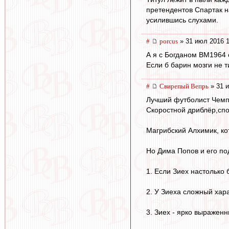
претендентов Спартак н
усилившись слухами.
#
porcus
» 31 июл 2016 1
А я с Богданом ВМ1964 с
Если б барин мозги не т
#
Свирепый Вепрь
» 31 и
Лучший футболист Чемпи
Скоростной дриблёр,сп
Магрибский Алхимик, ко
Но Дима Попов и его по
1. Если Зиех настолько 
2. У Зиеха сложный хара
3. Зиех - ярко выражен