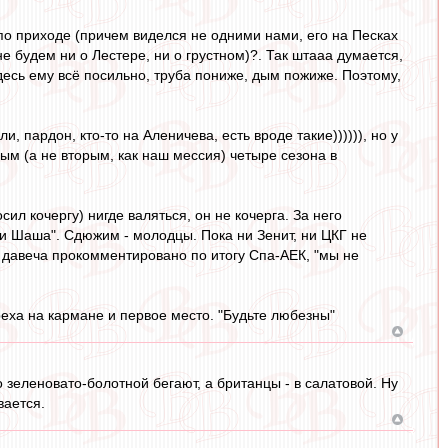
 по приходе (причем виделся не одними нами, его на Песках
не будем ни о Лестере, ни о грустном)?. Так штааа думается,
десь ему всё посильно, труба пониже, дым пожиже. Поэтому,
пардон, кто-то на Аленичева, есть вроде такие)))))), но у
ным (а не вторым, как наш мессия) четыре сезона в
сил кочергу) нигде валяться, он не кочерга. За него
ни Шаша". Сдюжим - молодцы. Пока ни Зенит, ни ЦКГ не
о давеча прокомментировано по итогу Спа-АЕК, "мы не
треха на кармане и первое место. "Будьте любезны"
зеленовато-болотной бегают, а британцы - в салатовой. Ну
вается.