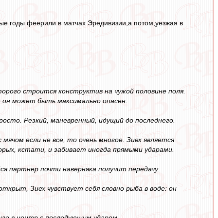
зные годы феерили в матчах Эредивизии,а потом,уезжая в
оторого строится конструктив на чужой половине поля.
 он может быть максимально опасен.
осто. Резкий, маневренный, идущий до последнего.
мячом если не все, то очень многое. Зиех является
ых, кстати, и забивает иногда прямыми ударами.
я партнер почти наверняка получит передачу.
открыт, Зиех чувствует себя словно рыба в воде: он
нга в центр с последующим ударом.