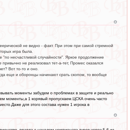
 феерической не видно - факт. При этом при самой стремной
оторых игра была.
ее "по несчастливой случайности". Яркое продолжение
е привычно не реализовал тет-а-тет, Промес оказался
т? Вот то-то и оно.
когда еще и оборонцы начинают срать скопом, то вообще
овывать моменты забудем о проблемах в защите и реально
аем моменты,а 1 корявый пропускаем.ЦСКА очень часто
место.Даже для этого состава нужен 1 игрока в
пионство, правда с началом чемпионата туров через 5-6 из