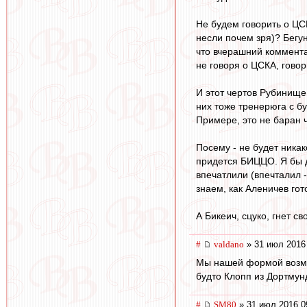
Не будем говорить о ЦС
несли почем зря)? Бегун
что вчерашний коммента
не говоря о ЦСКА, говор
И этот чертов Рубинище 
них тоже тренерюга с бу
Примере, это не баран 
Посему - не будет никак
придется БИЦЦО. Я бы д
впечатлили (впечталил 
знаем, как Аленичев гот
А Бикеич, сцуко, гнет с
#
valdano
» 31 июл 2016
Мы нашей формой возмущ
будто Клопп из Дортмун
#
SM80
» 31 июл 2016 0