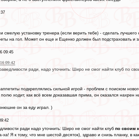
:37
и смелую установку тренера (если верить тебе) - сделать лучшего
еты на гол. Может он еще и Ещенко должен был подстраховать и за
6 09:45
016 09:42
раведливости ради, надо уточнить: Широ не смог найти клуб по с
 аппетиты подкреплялись сильной игрой - проблем с поиском новог
 полю ходит, как всё всем доказавшая прима, он оказался нахрен н
конюшне он за еду играл. )
09:42
едливости ради надо уточнить: Широ не смог найти клуб
по своим 
а-ха! Я к тому, что мне шестой десяток), здраво и снизь планку, в 