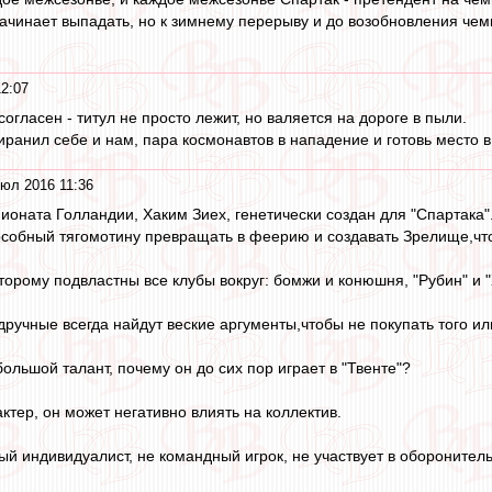
ачинает выпадать, но к зимнему перерыву и до возобновления чемп
2:07
огласен - титул не просто лежит, но валяется на дороге в пыли.
иранил себе и нам, пара космонавтов в нападение и готовь место в
юл 2016 11:36
оната Голландии, Хаким Зиех, генетически создан для "Спартака". 
особный тягомотину превращать в феерию и создавать Зрелище,чт
торому подвластны все клубы вокруг: бомжи и конюшня, "Рубин" и "
дручные всегда найдут веские аргументы,чтобы не покупать того ил
большой талант, почему он до сих пор играет в "Твенте"?
ктер, он может негативно влиять на коллектив.
ный индивидуалист, не командный игрок, не участвует в обороните