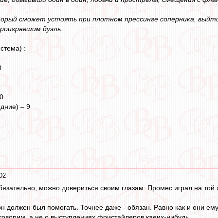
орый сможет устоять при плотном прессинге соперника, выйти 
проигравшим дуэль.
стема) :
0
0
дние) – 9
02
язательно, можно довериться своим глазам: Промес играл на той же
 должен был помогать. Точнее даже - обязан. Равно как и они ему 
говорим, а не о выступлениях фристайлеров каеих-нибудь