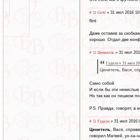
#
GrAl
» 31 июл 2016 10
flint
Даже оставив за скобкам
хорошо. Отдал две конф
#
Ценитель
» 31 июл 201
Гуделл » 31 июл 2
Ценитель, Вася, сп
Само собой.
И если бы эти некислые
Но так как он пешком по
P.S. Правда, говорят, в 
#
Гуделл
» 31 июл 2016 
Ценитель
, Вася, справ
говорил Матвей, ух-ха-х