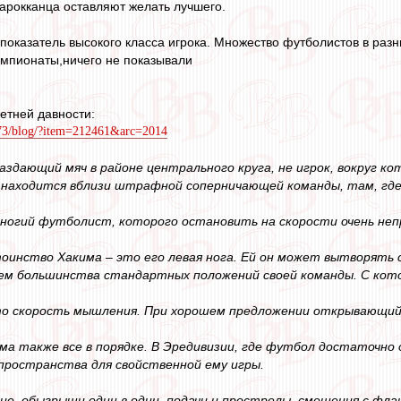
арокканца оставляют желать лучшего.
е показатель высокого класса игрока. Множество футболистов в ра
емпионаты,ничего не показывали
етней давности:
2473/blog/?item=212461&arc=2014
раздающий мяч в районе центрального круга, не игрок, вокруг к
находится вблизи штрафной соперничающей команды, там, где
оногий футболист, которого остановить на скорости очень непр
оинство Хакима – это его левая нога. Ей он может вытворять с 
 большинства стандартных положений своей команды. С котор
то скорость мышления. При хорошем предложении открывающийс
има также все в порядке. В Эредивизии, где футбол достаточно 
пространства для свойственной ему игры.
е, обыгрыши один в один, подачи и прострелы, смещения с фла