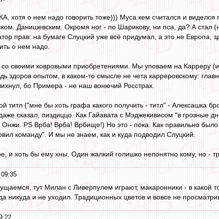
КА, хотя о нем надо говорить тоже))) Муса кем считался и виделся
ком. Данишевским. Окромя ног - по Шарикову, ни пса, да? А стал (
тор прав: на бумаге Слуцкий уже всё придумал, а это не Европа, з
ить о нем надо.
со своими ковровыми приобретениями. Мы уповаем на Карреру (или, 
дь здоров опытом, в каком-то смысле не чета карреровскому: глав
чихнул, бо Примера - не наш вонючий Росстрах.
ой титл ("мне бы хоть графа какого получить - титл" - Алексашка бро
аже сказал, пиздиццо. Как Гайавата с Мэджекивисом "в грозные д
- Онжи. PS Врба! Врба! Врбище!) Но это - пока. Как правильно был
овил команду". И мы не знаем, как и куда подводил Слуцкий.
вое, и хоть бы ему хны. Один жалкий голишко непонятно кому, но - 
 09:35
аемся, тут Милан с Ливерпулем играют, макаронники - в какой то 
да никуда и не уходил. Традиционных цветов и вовсе не просматри
9:22