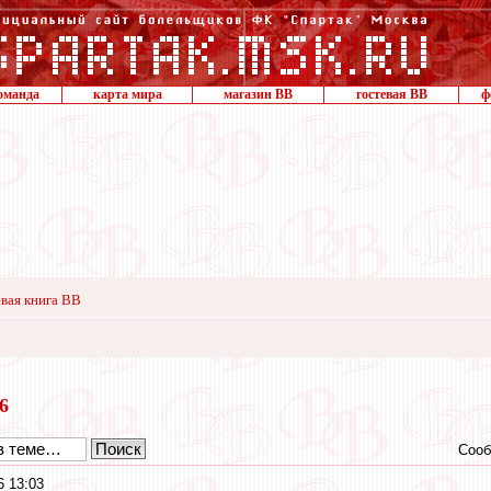
оманда
карта мира
магазин ВВ
гостевая ВВ
ф
вая книга ВВ
16
Сооб
6 13:03