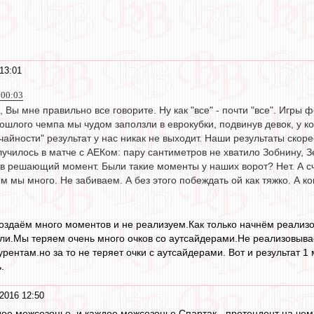
13:01
 00:03
6, Вы мне правильно все говорите. Ну как "все" - почти "все". Игры
шлого чемпа мы чудом заползли в еврокубки, подвинув девок, у к
чайности" результат у нас никак не выходит. Наши результаты скор
училось в матче с АЕКом: пару сантиметров не хватило Зобнину, З
в решающий момент. Были такие моменты у наших ворот? Нет. А сче
ем мы много. Не забиваем. А без этого побеждать ой как тяжко. А 
оздаём много моментов и не реализуем.Как только начнём реализ
ли.Мы теряем очень много очков со аутсайдерами.Не реализовыв
рентам.но за то не теряет очки с аутсайдерами. Вот и результат 1 
.
2016 12:50
дое межсезонье, и каждое межсезонье Спартак - претендент на чем