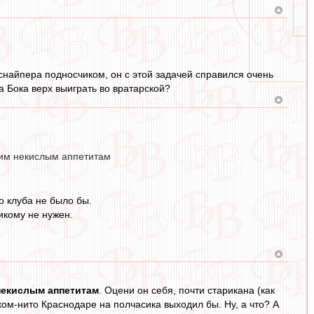
 снайпера подносчиком, он с этой задачей справился очень
 Бока верх выиграть во вратарской?
воим некислым аппетитам
о клуба не было бы.
икому не нужен.
некислым аппетитам
. Оцени он себя, почти старикана (как
каком-нито Краснодаре на полчасика выходил бы. Ну, а что? А