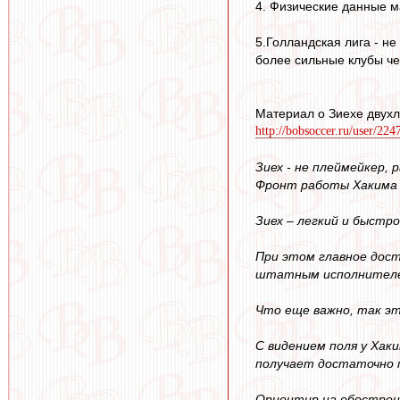
4. Физические данные м
5.Голландская лига - н
более сильные клубы ч
Материал о Зиехе двухл
http://bobsoccer.ru/user/2
Зиех - не плеймейкер, 
Фронт работы Хакима 
Зиех – легкий и быстр
При этом главное дост
штатным исполнителем
Что еще важно, так э
С видением поля у Хак
получает достаточно 
Ориентир на обострени