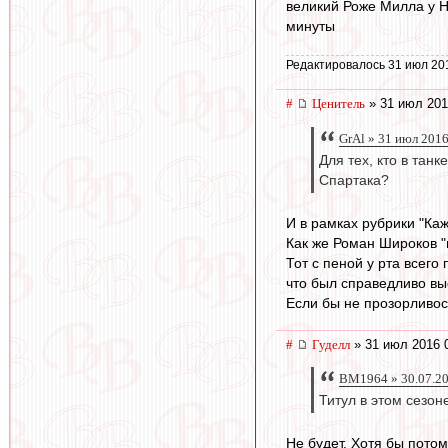
великий Роже Милла у Не
минуты
Редактировалось 31 июл 20
#
Ценитель
» 31 июл 201
GrAl » 31 июл 2016
Для тех, кто в тан
Спартака?
И в рамках рубрики "Кажд
Как же Роман Широков 
Тот с пеной у рта всего
что был справедливо выс
Если бы не прозорливост
#
Гуделл
» 31 июл 2016 
BM1964 » 30.07.20
Титул в этом сезон
Не будет. Хотя бы потому