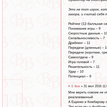
Это не тот игрок, кот
зазора, и считай себя 
Рейтинг (12-балльная си
Понимание игры – 9
Скоростные данные – 1
Сила/выносливость – 7
Дриблинг – 11
Передачи (длинные) – 1
Передачи (короткие, сре
Самоотдача – 9
Игра головой – 7
Решительность – 11
Удар – 10
Потенциал – 9
#
flint
» 31 июл 2016 11:
Мне верить совсем не об
реализованный.
А Ещенко и Комбарову он
Это если мы о футболе 