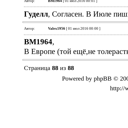
Автор:
BM1964
[ 01 июл 2016 00:01 ]
Гуделл
, Согласен. В Июле пиш
Автор:
Valex1956
[ 01 июл 2016 00:00 ]
BM1964
,
В Европе (той ещё,не толерастн
Страница
88
из
88
Powered by phpBB © 200
http:/