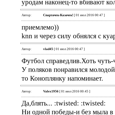
уродам наконец-то вбивают кол,
Автор:
Спартачек-Казачек!
[ 01 июл 2016 00:47 ]
приемлемо))
knn и через силу обнялся с к
Автор:
vlad45
[ 01 июл 2016 00:47 ]
Футбол справедлив.Хоть чуть-
У поляков понравился молодой
то Коноплянку напоминает.
Автор:
Valex1956
[ 01 июл 2016 00:45 ]
Да,блять... :twisted: :twisted:
Ни одной победы-и без мыла в 