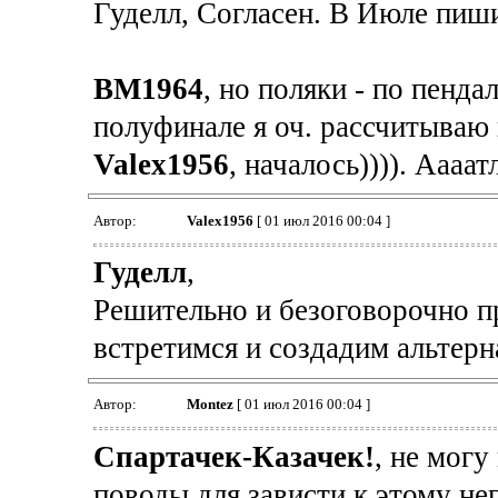
Гуделл, Согласен. В Июле пиши
BM1964
, но поляки - по пендал
полуфинале я оч. рассчитываю 
Valex1956
, началось)))). Аааа
Автор:
Valex1956
[ 01 июл 2016 00:04 ]
Гуделл
,
Решительно и безоговорочно п
встретимся и создадим альтерн
Автор:
Montez
[ 01 июл 2016 00:04 ]
Спартачек-Казачек!
, не могу
поводы для зависти к этому не