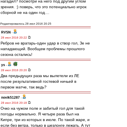
нагадил? посмотри на него под другим углом
зрения. :) поверь, что это потенциально игрок
сборной не на один год....
Редактировалось 28 июл 2016 20:25
RVSN
-
28 июл 2016 20:22
Ребров не вратарь-один удар в створ гол, Зе не
нападающий. Вообщем проблемы прошлого
сезона остались!
ys
-
28 июл 2016 20:20
Два предыдущих раза мы вылетели из ЛЕ
после результативной гостевой ничьей в
первом матче, так ведь?
novik51287
-
28 июл 2016 20:18
Очко на чужом поле и забитый гол для такой
погоды нормально. Я четыре раза был на
Кипре, три из которых в июле. По такой жаре, и
если без ветра, только в шезлонге лежать. А тут