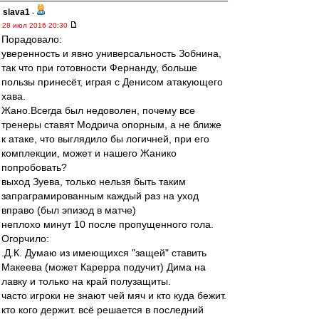
slava1
-
28 июл 2016 20:30
Порадовало:
уверенность и явно универсальность Зобнина,
так что при готовности Фернанду, больше
пользы принесёт, играя с Денисом атакующего
хава.
Жано.Всегда был недоволен, почему все
тренеры ставят Модрича опорным, а не ближе
к атаке, что выглядило бы логичней, при его
комплекции, может и нашего Жанико
попробовать?
выход Зуева, только нельзя быть таким
запраграмированным каждый раз на уход
вправо (был эпизод в матче)
неплохо минут 10 после пропущенного гола.
Огорчило:
.Д.К. Думаю из имеющихся "защей" ставить
Макеева (может Карерра подучит) Дима на
лавку и только на край полузащиты.
часто игроки не знают чей мяч и кто куда бежит.
кто кого держит. всё решается в последний