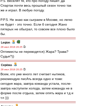
P.S. Веселят те, кто про погоду пишет. Да
Спартак почти весь прошлый сезон точно так
же и играл. В любую погоду.
P.P.S. Не знаю как сыграем в Москве, но легко
не будет - это точно. Если б сегодня Жано
пятерых не обыграл, то совсем все плохо было
бы.
Leqion
-
28 июл 2016 20:25
Оптимисты не переводятся) Жара? Трава?
Судья?))
Серёжа
-
28 июл 2016 20:25
Всем, кто уже много лет считает нытиков,
рекомендую писАть всегда одно и тоже:
сегодня жара, завтра команда устала, после-
завтра наступили холода, затем команда не в
форме после отдыха, затем опять жара и т.д и
т.п )))