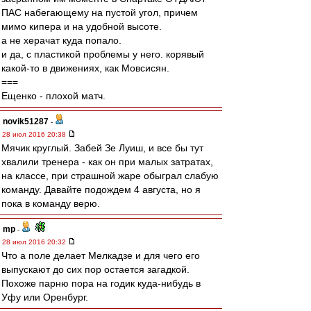
ПАС набегающему на пустой угол, причем
мимо кипера и на удобной высоте.
а не херачат куда попало.
и да, с пластикой проблемы у него. корявый
какой-то в движениях, как Мовсисян.
===
Ещенко - плохой матч.
novik51287
-
28 июл 2016 20:38
Мячик круглый. Забей Зе Луиш, и все бы тут
хвалили тренера - как он при малых затратах,
на классе, при страшной жаре обыграл слабую
команду. Давайте подождем 4 августа, но я
пока в команду верю.
mp
-
28 июл 2016 20:32
Что а поле делает Мелкадзе и для чего его
выпускают до сих пор остается загадкой.
Похоже парню пора на годик куда-нибудь в
Уфу или Оренбург.