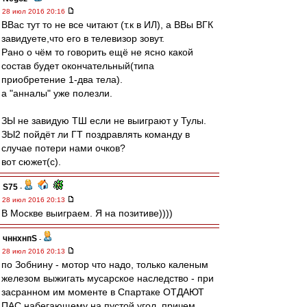
28 июл 2016 20:16
ВВас тут то не все читают (т.к в ИЛ), а ВВы ВГК
завидуете,что его в телевизор зовут.
Рано о чём то говорить ещё не ясно какой
состав будет окончательный(типа
приобретение 1-два тела).
а "анналы" уже полезли.
ЗЫ не завидую ТШ если не выиграют у Тулы.
ЗЫ2 пойдёт ли ГТ поздравлять команду в
случае потери нами очков?
вот сюжет(с).
S75
-
28 июл 2016 20:13
В Москве выиграем. Я на позитиве))))
чннхнпS
-
28 июл 2016 20:13
по Зобнину - мотор что надо, только каленым
железом выжигать мусарское наследство - при
засранном им моменте в Спартаке ОТДАЮТ
ПАС набегающему на пустой угол, причем