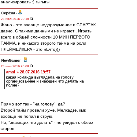
анализировать :) гыгыгы
Серёжа
-
28 июл 2016 20:10
Жано - это ваааще недоразумение в СПАРТАК
давно. С такими данными не играют . Играть
всего в общей сложности 10 МИН ПЕРВОГО
ТАЙМА, и никакого второго тайма на роли
ПЛЕЙМЕЙКЕРА - это нЕчто)))
NewGamer
-
28 июл 2016 20:08
amsi » 28.07.2016 19:57
какая команда выглядела на голову
организованнее и знающей что делать на
полне?
Прямо вот так - "на голову", да?
Второй тайм провели хуже. Мелкадзе, кмк
вообще не попал в струю.
Но, "знающих что делать" - не увидел с обеих
сторон