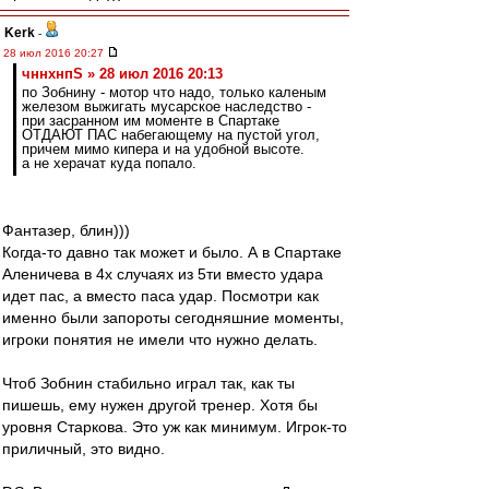
Kerk
-
28 июл 2016 20:27
чннхнпS » 28 июл 2016 20:13
по Зобнину - мотор что надо, только каленым
железом выжигать мусарское наследство -
при засранном им моменте в Спартаке
ОТДАЮТ ПАС набегающему на пустой угол,
причем мимо кипера и на удобной высоте.
а не херачат куда попало.
Фантазер, блин)))
Когда-то давно так может и было. А в Спартаке
Аленичева в 4х случаях из 5ти вместо удара
идет пас, а вместо паса удар. Посмотри как
именно были запороты сегодняшние моменты,
игроки понятия не имели что нужно делать.
Чтоб Зобнин стабильно играл так, как ты
пишешь, ему нужен другой тренер. Хотя бы
уровня Старкова. Это уж как минимум. Игрок-то
приличный, это видно.