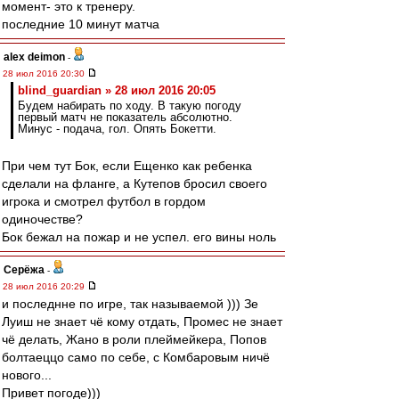
момент- это к тренеру.
последние 10 минут матча
alex deimon
-
28 июл 2016 20:30
blind_guardian » 28 июл 2016 20:05
Будем набирать по ходу. В такую погоду
первый матч не показатель абсолютно.
Минус - подача, гол. Опять Бокетти.
При чем тут Бок, если Ещенко как ребенка
сделали на фланге, а Кутепов бросил своего
игрока и смотрел футбол в гордом
одиночестве?
Бок бежал на пожар и не успел. его вины ноль
Серёжа
-
28 июл 2016 20:29
и последнне по игре, так называемой ))) Зе
Луиш не знает чё кому отдать, Промес не знает
чё делать, Жано в роли плеймейкера, Попов
болтаеццо само по себе, с Комбаровым ничё
нового...
Привет погоде)))