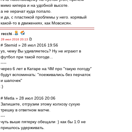
мимо кипера и на удобной высоте.
а не херачат куда попало.
и да, с пластикой проблемы у него. корявый
какой-то в движениях, как Мовсисян.
recchi
-
28 июл 2016 20:13
# Stemid » 28 июл 2016 19:56
ys, чему Вы удивляетесь? Ну не играют в
футбол при такой погоде...
----
через 6 лет в Катаре на ЧМ про "такую погоду"
будут вспоминать: "поеживались без перчаток
и шапочек"
:)
# Metla » 28 июл 2016 20:06
Запишите, отгрузим этому колхозу сухую
трешку в ответном матче.
---
чуть выше пятерку обещали :) как бы 1:0 не
пришлось удерживать.