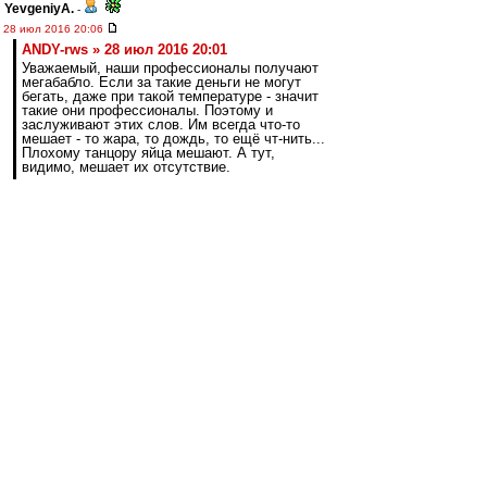
YevgeniyA.
-
28 июл 2016 20:06
ANDY-rws » 28 июл 2016 20:01
Уважаемый, наши профессионалы получают
мегабабло. Если за такие деньги не могут
бегать, даже при такой температуре - значит
такие они профессионалы. Поэтому и
заслуживают этих слов. Им всегда что-то
мешает - то жара, то дождь, то ещё чт-нить...
Плохому танцору яйца мешают. А тут,
видимо, мешает их отсутствие.
А я спорить не буду. Делайте плакаты,
покупайте мeгафоны, собирайтесь под домами
футболистов, обсирайте клуб на ВВ. Флаг вам
в руки!
blind_guardian
-
28 июл 2016 20:05
Будем набирать по ходу. В такую погоду
первый матч не показатель абсолютно. Минус -
подача, гол. Опять Бокетти.
Guliver
-
28 июл 2016 20:05
При Карпине такой хуйни не было