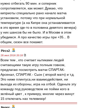
нужно отбегать 90 мин. и соперник
сопротивляется, как может. Думаю, что
киприоты специально рано начало матча
установили, потому что при нормальной
температуре (а на Кипре она устанавливается
в это время где-то в половина девятого вечера)
у них шансов бы не было. И в Москве в этом
убедимся. А про качество игры при +35... В
общем, сезон все покажет.
Pircs2
-
28 июл 2016 20:18
Всем тем , кто считает нытиками людей
считающими такую игру полным говном,
предлагаю посмотреть матчи СПАРТАК-
Арсенал, СПАРТАК - Сьон ( второй матч) и т.д.
Это ниже плинтуса,ни взаимодействия, ни
выхода из обороны, игра на отбой. Оденьте эту
команду под руководством не пойми кого в
зелёный цвет , к примеру, многие через минут
15 отключать нах телевизор!
Negoz
-