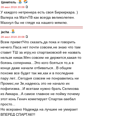
Ценитель
-
28 июл 2016 20:08
У каждого нетренера есть своя Биркиркара. )
Валера на МатчТВ как всегда великолепен.
Махнул бы не глядя на нашего мямлю.
jacha
-
28 июл 2016 20:08
Всем привет!Что сказать,да пока и говорить
нечего.Паса нет почти совсем,не знаю что там
ставит ТШ за игру,но спартаковской ее назвать
нельзя никак.Мяч совсем не держится,какая-то
боязнь соперника...Это кого бояться то,а в
конце даже начали отбиваться...В общем
похоже все будет так же,как и в последние
пару лет...Сегодня совсем не понравились ни
Промес,ни Зе,надеюсь это не начало их
пофигизма...И всетаки нужно брать Селихова
из Амкара...А самое главное не пойму почему
этот конь Генич кометирует Спартак-заебал
просто...
Но всеравно Надежда на лучшее не умирает
ВПЕРЕД СПАРТАК!!!