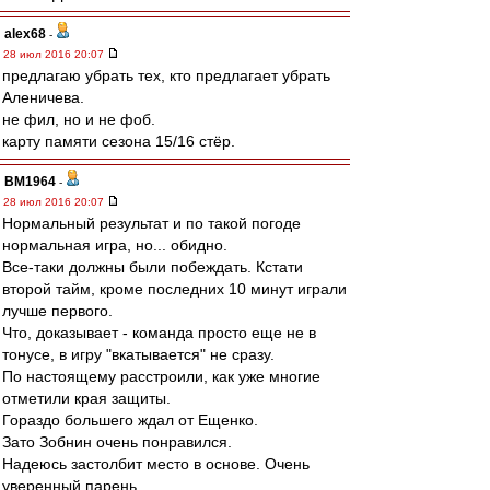
alex68
-
28 июл 2016 20:07
предлагаю убрать тех, кто предлагает убрать
Аленичева.
не фил, но и не фоб.
карту памяти сезона 15/16 стёр.
BM1964
-
28 июл 2016 20:07
Нормальный результат и по такой погоде
нормальная игра, но... обидно.
Все-таки должны были побеждать. Кстати
второй тайм, кроме последних 10 минут играли
лучше первого.
Что, доказывает - команда просто еще не в
тонусе, в игру "вкатывается" не сразу.
По настоящему расстроили, как уже многие
отметили края защиты.
Гораздо большего ждал от Ещенко.
Зато Зобнин очень понравился.
Надеюсь застолбит место в основе. Очень
уверенный парень.