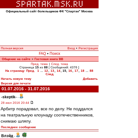
Официальный сайт болельщиков ФК "Спартак" Москва
Полная версия
Вход
•
Регистрация
FAQ
•
Поиск
Общение на сайте
Гостевая книга ВВ
»
Пред. тема
|
След. тема
Страница
15
из
88
[ Сообщений: 4376 ]
На страницу
Пред.
1
...
12
,
13
,
14
,
15
,
16
,
17
,
18
...
88
След.
Начать новую тему
Добавить
Версия для печати
01.07.2016 - 31.07.2016
-skeptik-
-
28 июл 2016 20:44
Арбитр порадовал, все по делу. Не поддался
на театральную клоунаду соотечественников,
снимаю шляпу.
Последнее сообщение
Влэйд
-