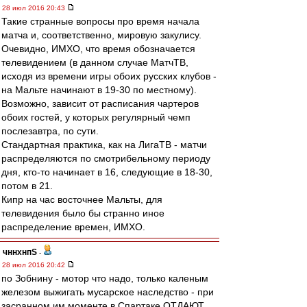
28 июл 2016 20:43
Такие странные вопросы про время начала
матча и, соответственно, мировую закулису.
Очевидно, ИМХО, что время обозначается
телевидением (в данном случае МатчТВ,
исходя из времени игры обоих русских клубов -
на Мальте начинают в 19-30 по местному).
Возможно, зависит от расписания чартеров
обоих гостей, у которых регулярный чемп
послезавтра, по сути.
Стандартная практика, как на ЛигаТВ - матчи
распределяются по смотрибельному периоду
дня, кто-то начинает в 16, следующие в 18-30,
потом в 21.
Кипр на час восточнее Мальты, для
телевидения было бы странно иное
распределение времен, ИМХО.
чннхнпS
-
28 июл 2016 20:42
по Зобнину - мотор что надо, только каленым
железом выжигать мусарское наследство - при
засранном им моменте в Спартаке ОТДАЮТ