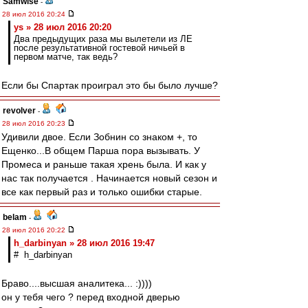
Samwise
-
28 июл 2016 20:24
ys » 28 июл 2016 20:20
Два предыдущих раза мы вылетели из ЛЕ
после результативной гостевой ничьей в
первом матче, так ведь?
Если бы Спартак проиграл это бы было лучше?
revolver
-
28 июл 2016 20:23
Удивили двое. Если Зобнин со знаком +, то
Ещенко...В общем Парша пора вызывать. У
Промеса и раньше такая хрень была. И как у
нас так получается . Начинается новый сезон и
все как первый раз и только ошибки старые.
belam
-
28 июл 2016 20:22
h_darbinyan » 28 июл 2016 19:47
# h_darbinyan
Браво....высшая аналитека... :))))
он у тебя чего ? перед входной дверью