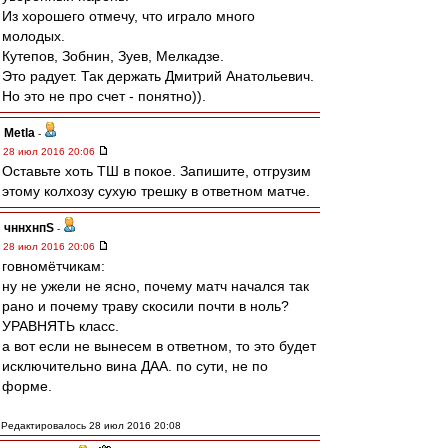
Из хорошего отмечу, что играло много
молодых.
Кутепов, Зобнин, Зуев, Мелкадзе.
Это радует. Так держать Дмитрий Анатольевич.
Но это не про счет - понятно)).
Metla
-
28 июл 2016 20:06
Оставьте хоть ТШ в покое. Запишите, отгрузим
этому колхозу сухую трешку в ответном матче.
чннхнпS
-
28 июл 2016 20:06
говномётчикам:
ну не ужели не ясно, почему матч начался так
рано и почему траву скосили почти в ноль?
УРАВНЯТЬ класс.
а вот если не вынесем в ответном, то это будет
исключительно вина ДАА. по сути, не по
форме.
Редактировалось 28 июл 2016 20:08