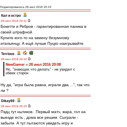
Редактировалось 28 июл 2016 20:15
Кал и остро
-
28 июл 2016 20:11
Бокетти и Ребров - гарантированная паника в
своей штрафной.
Купите кого-то на замену безумному
итальянцу. А ещё лучше Пуцко наигрывайте.
Terrious
-
28 июл 2016 20:10
NewGamer » 28 июл 2016 20:08
Но, "знающих что делать" - не увидел с
обеих сторон
Ну да, "игра была равна, играли два ...", так что
ли ?
Dikay89
-
28 июл 2016 20:10
Пздц тут нытиков.. Первый матч, жара, гол на
выезде есть , дома все решим. Сыграли -
забыли. А тут пытаются увидеть игру и