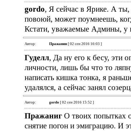
gordo
, Я сейчас в Ярике. А ты,
повоюй, может поумнеешь, ког
Кстати, уважаемые Админы, у 
Автор:
Пражанин
[ 02 сен 2016 16:03 ]
Гуделл
, Да ну его к бесу, эти
личности, лишь бы что то ляпну
написать кишка тонка, я раньш
удалялся, а сейчас занял созер
Автор:
gordo
[ 02 сен 2016 15:52 ]
Пражаниг
О твоих попытках о
снятие погон и эмиграцию. И 