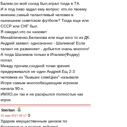
Балем,он мой сосед был,играл тогда в ТА.
И я под пиво задал ему вопрос: кто,по твоему
мнению,самый талантливый человек в
нынешнем советском футболе? Тогда еще или
СССР или СНГ был.
Я ожидал,что он назовет
Михайличенко,Беланова или еще кого то из ДК.
Андрей заявил: однозначно - Шалимов! Если
талант не разменяет - добьется очень многого!
А тогда Шалимов только в Италию(Фоджу)
попал.
Между прочим,сходной точки зрения
придерживался не один Андрей.Ещ 2-3
человека из "бывших совеЦких" называли
Игоря самым многообещающим игроком
начала 90-х.
ИМХО,он так и не раскрылся полностью как
игрок.
Sberban
-
01 мар 2017 00:17
Ударим имущественным цензом по
бездорожью и разгильдяйству!