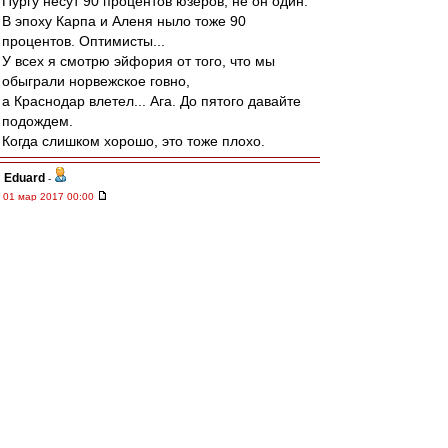
Пургу несут 90 процентов юзеров, не он один.
В эпоху Карпа и Аленя ныло тоже 90
процентов. Оптимисты...
У всех я смотрю эйфория от того, что мы
обыграли норвежское говно,
а Краснодар влетел... Ага. До пятого давайте
подождем.
Когда слишком хорошо, это тоже плохо.
Eduard
-
01 мар 2017 00:00
ВВссем добрый вечер!
Только что посмотрел наш матч с Согндалем
на Матч ТВ! С победой вас ВВссех во всех
выигранных матчах на сборах!!!
slava1
-
01 мар 2017 00:00
ту ти ти
Извини Эдуард, но абсолютно через Т.
ту Слава вук
Может все-таки при двух не совсем