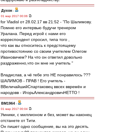
Духон
-
01 мар 2017 00:06
for Vladisl от 28.02.17 вв 21:52 - "По Шалимову.
Помню его интервью будучи тренером
Уралана. Перед игрой с нами его
корреспондент спросил, типа того ,
что как вы относитесь к предстоящему
противостоянию со своим учителем Олегом
Ивановичем? На что он ответил довольно
раздраженно,что он мне не учитель "
Владислав, а чё тебе это НЕ понравилось ???
ШАЛИМОВ - ПРАВ ! Его учитель -
ВВеличайшийСпартаковец ввсех ввремён и
народовв - ИгорьАлександровичНЕТТО !
BM1964
-
01 мар 2017 00:04
Умники, с миллионом и без, может вы наконец
отстанете от Тити.
Он пишет одно сообщение, вы на это десять.