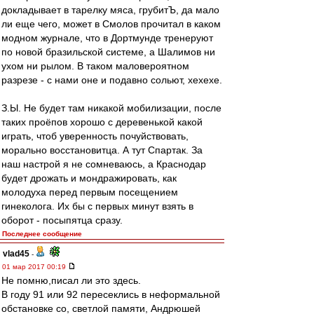
докладывает в тарелку мяса, грубитЪ, да мало
ли еще чего, может в Смолов прочитал в каком
модном журнале, что в Дортмунде тренеруют
по новой бразильской системе, а Шалимов ни
ухом ни рылом. В таком маловероятном
разрезе - с нами оне и подавно сольют, хехехе.
З.Ы. Не будет там никакой мобилизации, после
таких проёпов хорошо с деревенькой какой
играть, чтоб уверенность почуйствовать,
морально восстановитца. А тут Спартак. За
наш настрой я не сомневаюсь, а Краснодар
будет дрожать и мондражировать, как
молодуха перед первым посещением
гинеколога. Их бы с первых минут взять в
оборот - посыпятца сразу.
Последнее сообщение
vlad45
-
01 мар 2017 00:19
Не помню,писал ли это здесь.
В году 91 или 92 пересеклись в неформальной
обстановке со, светлой памяти, Андрюшей