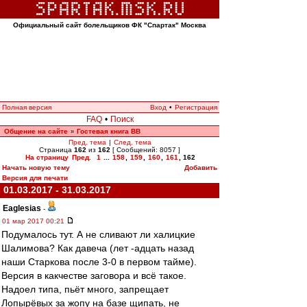
Официальный сайт болельщиков ФК "Спартак" Москва
Полная версия
Вход
•
Регистрация
FAQ
•
Поиск
Общение на сайте
Гостевая книга ВВ
»
Пред. тема
|
След. тема
Страница
162
из
162
[ Сообщений: 8057 ]
На страницу
Пред.
1
...
158
,
159
,
160
,
161
,
162
Начать новую тему
Добавить
Версия для печати
01.03.2017 - 31.03.2017
Eaglesias
-
01 мар 2017 00:21
Подумалось тут. А не сливают ли халицкие
Шалимова? Как давеча (лет -адцать назад
наши Старкова после 3-0 в первом тайме).
Версия в какчестве заговора и всё такое.
Надоел типа, пьёт много, запрещает
Лопырёвых за жопу на базе щипать, не