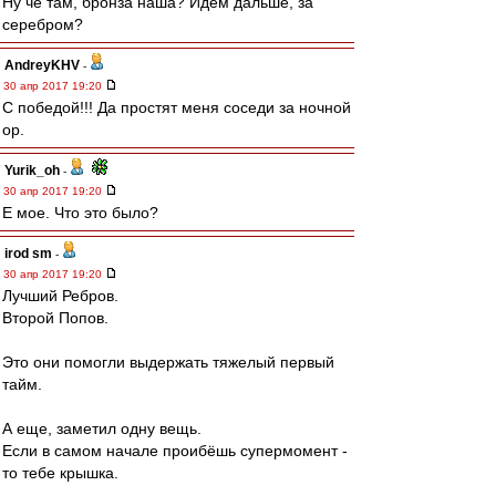
Ну чё там, бронза наша? Идём дальше, за
серебром?
AndreyKHV
-
30 апр 2017 19:20
С победой!!! Да простят меня соседи за ночной
ор.
Yurik_oh
-
30 апр 2017 19:20
Е мое. Что это было?
irod sm
-
30 апр 2017 19:20
Лучший Ребров.
Второй Попов.
Это они помогли выдержать тяжелый первый
тайм.
А еще, заметил одну вещь.
Если в самом начале проибёшь супермомент -
то тебе крышка.