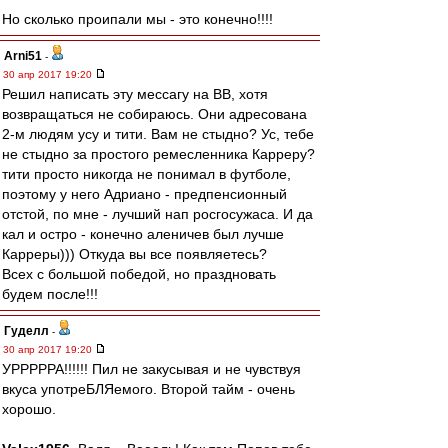
Но сколько проипали мы - это конечно!!!!
Arni51
-
30 апр 2017 19:20
Решил написать эту мессагу на ВВ, хотя
возвращаться не собираюсь. Они адресована
2-м людям усу и тити. Вам не стыдно? Ус, тебе
не стыдно за простого ремесленника Карреру?
тити просто никогда не понимал в футболе,
поэтому у него Адриано - предпенсионный
отстой, по мне - лучший нап росгосужаса. И да
кал и остро - конечно аленичев был лучше
Карреры))) Откуда вы все появляетесь?
Всех с большой победой, но праздновать
будем после!!!
Гуделл
-
30 апр 2017 19:20
УРРРРРА!!!!!! Пил не закусывая и не чувствуя
вкуса употреБЛЯемого. Второй тайм - очень
хорошо.