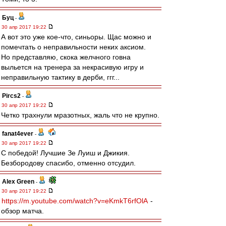
Буц
-
30 апр 2017 19:22
А вот это уже кое-что, синьоры. Щас можно и
помечтать о неправильности неких аксиом.
Но представляю, скока желчного говна
выльется на тренера за некрасивую игру и
неправильную тактику в дерби, ггг...
Pircs2
-
30 апр 2017 19:22
Четко трахнули мразотных, жаль что не крупно.
fanat4ever
-
30 апр 2017 19:22
С победой! Лучшие Зе Луиш и Джикия.
Безбородову спасибо, отменно отсудил.
Alex Green
-
30 апр 2017 19:22
https://m.youtube.com/watch?v=eKmkT6rfOlA
-
обзор матча.