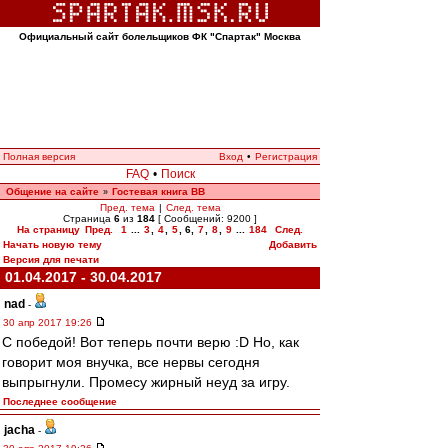
Официальный сайт болельщиков ФК "Спартак" Москва
Полная версия
Вход
•
Регистрация
FAQ
•
Поиск
Общение на сайте
Гостевая книга ВВ
»
Пред. тема
|
След. тема
Страница
6
из
184
[ Сообщений: 9200 ]
На страницу
Пред.
1
...
3
,
4
,
5
,
6
,
7
,
8
,
9
...
184
След.
Начать новую тему
Добавить
Версия для печати
01.04.2017 - 30.04.2017
nad
-
30 апр 2017 19:26
С победой! Вот теперь почти верю :D Но, как
говорит моя внучка, все нервы сегодня
выпрыгнули. Промесу жирный неуд за игру.
Последнее сообщение
jacha
-