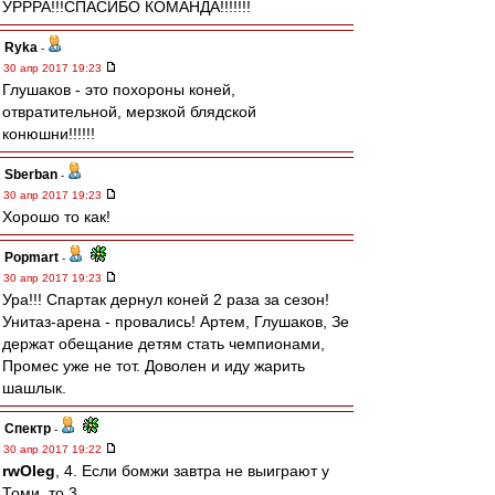
УРРРА!!!СПАСИБО КОМАНДА!!!!!!!
Ryka
-
30 апр 2017 19:23
Глушаков - это похороны коней,
отвратительной, мерзкой блядской
конюшни!!!!!!
Sberban
-
30 апр 2017 19:23
Хорошо то как!
Popmart
-
30 апр 2017 19:23
Ура!!! Спартак дернул коней 2 раза за сезон!
Унитаз-арена - провались! Артем, Глушаков, Зе
держат обещание детям стать чемпионами,
Промес уже не тот. Доволен и иду жарить
шашлык.
Спектр
-
30 апр 2017 19:22
rwOleg
, 4. Если бомжи завтра не выиграют у
Томи, то 3.