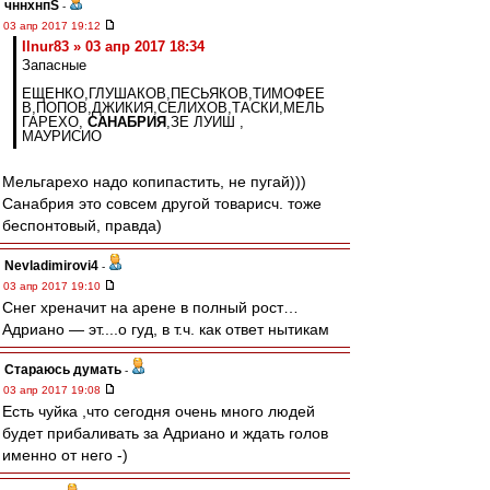
чннхнпS
-
03 апр 2017 19:12
Ilnur83 » 03 апр 2017 18:34
Запасные
ЕЩЕНКО,ГЛУШАКОВ,ПЕСЬЯКОВ,ТИМОФЕЕ
В,ПОПОВ,ДЖИКИЯ,СЕЛИХОВ,ТАСКИ,МЕЛЬ
ГАРЕХО,
САНАБРИЯ
,ЗЕ ЛУИШ ,
МАУРИСИО
Мельгарехо надо копипастить, не пугай)))
Санабрия это совсем другой товарисч. тоже
беспонтовый, правда)
Nevladimirovi4
-
03 апр 2017 19:10
Снег хреначит на арене в полный рост…
Адриано — эт....о гуд, в т.ч. как ответ нытикам
Стараюсь думать
-
03 апр 2017 19:08
Есть чуйка ,что сегодня очень много людей
будет прибаливать за Адриано и ждать голов
именно от него -)