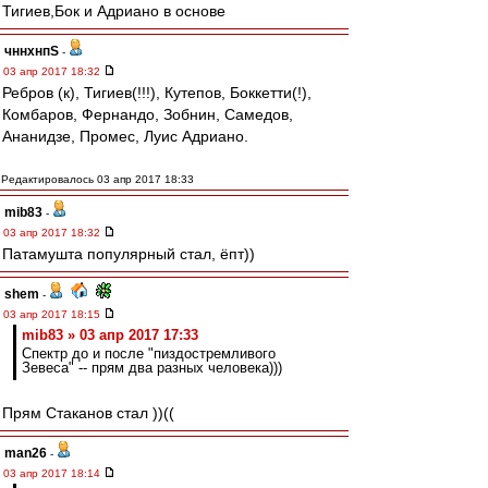
Тигиев,Бок и Адриано в основе
чннхнпS
-
03 апр 2017 18:32
Ребров (к), Тигиев(!!!), Кутепов, Боккетти(!),
Комбаров, Фернандо, Зобнин, Самедов,
Ананидзе, Промес, Луис Адриано.
Редактировалось 03 апр 2017 18:33
mib83
-
03 апр 2017 18:32
Патамушта популярный стал, ёпт))
shem
-
03 апр 2017 18:15
mib83 » 03 апр 2017 17:33
Спектр до и после "пиздостремливого
Зевеса" -- прям два разных человека)))
Прям Стаканов стал ))((
man26
-
03 апр 2017 18:14