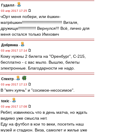
Гуделл
-
03 апр 2017 17:25
чОрт меня побери, или ёшкин-
матрёшкин!!!!!!!!!!!!!!!!!!!!!!!!!!!!!!!!!! Виталя,
дружище!!!!!!!!!!!!!!! Вернулся!!! Всё, лично для
меня остался только Имхович
Добрянка
-
03 апр 2017 17:14
Кому нужны 2 билета на "Оренбург", С-215,
бесплатно - с вас мыло. Вышлю, билеты
электронные. Благодарности не надо.
Спектр
-
03 апр 2017 17:13
В "мяч хуячь" и "сосимое-несосимое".
toxic
-
03 апр 2017 17:08
Ребят, извиняюсь что в день матча, но ждать
видимо уже смысла нет.
Еду на футбол в кои то веки, посетить наш
музей и стадион. Виза, самолет и жилье уже