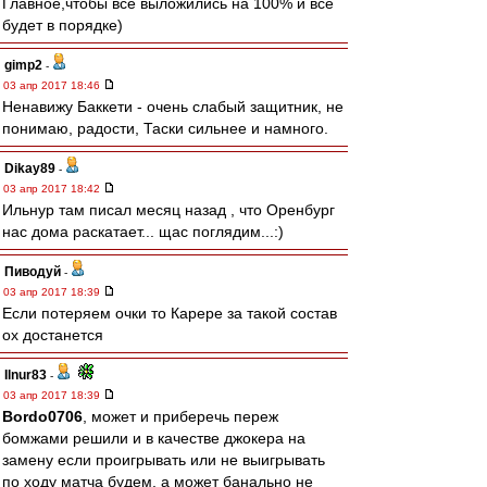
Главное,чтобы все выложились на 100% и всё
будет в порядке)
gimp2
-
03 апр 2017 18:46
Ненавижу Баккети - очень слабый защитник, не
понимаю, радости, Таски сильнее и намного.
Dikay89
-
03 апр 2017 18:42
Ильнур там писал месяц назад , что Оренбург
нас дома раскатает... щас поглядим...:)
Пиводуй
-
03 апр 2017 18:39
Если потеряем очки то Карере за такой состав
ох достанется
Ilnur83
-
03 апр 2017 18:39
Bordo0706
, может и приберечь переж
бомжами решили и в качестве джокера на
замену если проигрывать или не выигрывать
по ходу матча будем, а может банально не