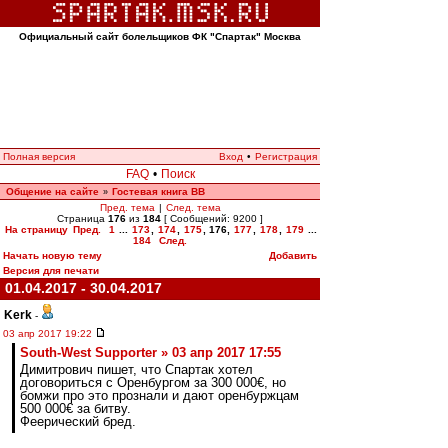
Официальный сайт болельщиков ФК "Спартак" Москва
Полная версия
Вход
•
Регистрация
FAQ
•
Поиск
Общение на сайте
Гостевая книга ВВ
»
Пред. тема
|
След. тема
Страница
176
из
184
[ Сообщений: 9200 ]
На страницу
Пред.
1
...
173
,
174
,
175
,
176
,
177
,
178
,
179
...
184
След.
Начать новую тему
Добавить
Версия для печати
01.04.2017 - 30.04.2017
Kerk
-
03 апр 2017 19:22
South-West Supporter » 03 апр 2017 17:55
Димитрович пишет, что Спартак хотел
договориться с Оренбургом за 300 000€, но
бомжи про это прознали и дают оренбуржцам
500 000€ за битву.
Феерический бред.