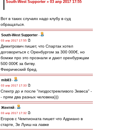
South-West Supporter » 03 апр 2017 17:55
Вот в таких случаях надо клубу в суд
обращаться.
South-West Supporter
-
03 апр 2017 17:55
Димитрович пишет, что Спартак хотел
договориться с Оренбургом за 300 000€, но
бомжи про это прознали и дают оренбуржцам
500 000€ за битву.
Феерический бред.
mib83
-
03 апр 2017 17:33
Спектр до и после "пиздостремливого Зевеса" -
- прям два разных человека)))
Жентяй
-
03 апр 2017 17:32
Егоров с Чемпионата пишет что Адриано в
старте, Зе Луиш на лавке