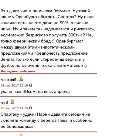
Это даже чисто логически безумие. Ну какой
шанс у Оренбурга обыграть Спартак? Ну шанс
конечно есть, но это даже не 50%, а сильно
ниже. Ну и зачем так надрываться и рисковать,
если можно безрисково получить 300тыс? Не,
точно феерический бред :) Оренбург мог
между двумя этими гипотетическими
предложениями предпочесть предложение
Зенита только если стереотипы верны и у
футболистов очень плохо с математикой :)
Последнее сообщение
чннхнпS
-
03 апр 2017 19:19
удачи нам ВВсем! на весь апрель)
vjrif
-
03 апр 2017 19:15
Спартаку - удачи! Парни давайте сегодня не
склонять команду с берегов Невы и особенно
ее болельщиков.