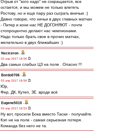
Отрыв от "кого надо" не сокращается, все
остается, и мы можем не только влететь
Ростову, но и еще пару раз сыграть вничью :)
Давно говорю, что ничьи в двух главных матчах
- Питер и кони нас НЕ ДОГОНЯЮТ - почти
стопроцентно делают нас чемпионами.
Надо только брать свое в прочих матчах,
желательно в двух ближайших :)
Neciceron
-
03 апр 2017 18:58
Два самых слабых ЦЗ на поле . Опасно !!!
Bordo0706
-
03 апр 2017 18:56
Юр,
Фер, ДК, Кутеп, ЗЕ. вроде всё
Eugene5010
-
03 апр 2017 18:53
Ну вот, просили Бока вместо Таски - получайте.
Кэп не на поле - самая серьезная потеря.
Команда без него не та.