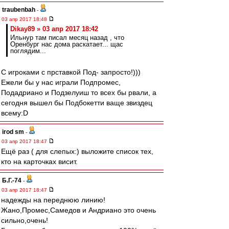
traubenbah
-
03 апр 2017 18:48
Dikay89 » 03 апр 2017 18:42
Ильнур там писал месяц назад , что
Оренбург нас дома раскатает... щас
поглядим...
С игроками с прставкой Под- запросто!)))
Ежели бы у нас играли Подпромес,
Подадриано и Подзелуиш то всех бы рвали, а
сегодня вышел бы Подбокетти ваще звиздец
всему:D
irod sm
-
03 апр 2017 18:47
Ещё раз ( для слепых:) выложите список тех,
кто на карточках висит.
Б.Г.-74
-
03 апр 2017 18:47
надежды на переднюю линию!
Жано,Промес,Самедов и Андриано это очень
сильно,очень!