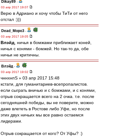
Dikay89
-
03 апр 2017 19:07
Верю в Адриано и хочу чтобы ТиТи от него
отстал :)))
Dead_Mopo3
-
03 апр 2017 19:05
Влэйд
, ничья в бомжами приближает коней,
ничья с конями - бомжей. Но так-то да, обе
ничьи не критичны.
Влэйд
-
03 апр 2017 19:02
чннхнпS » 03 апр 2017 15:48
кстати, для гуманитариев-всепропалистов.
если сыграть вничью и с бомжами, и с конями,
отрыв сокращается всего на 2 очка. т.е. после
сегодняшней победы, вы не поверите, можно
даже влететь в Ростове либо Уфе, но после
этих двух ничьих мы все равно остаемся
лидерами.
Отрыв сокращается от кого? От Уфы? :)