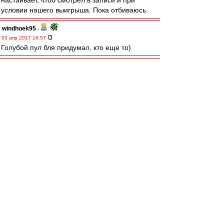
настаивает, чтоб смотрел в записи и при
условии нашего выигрыша. Пока отбиваюсь.
windhoek95
-
03 апр 2017 16:57
Голубой пул бля придумал, кто еще то)
KEKC11
-
03 апр 2017 16:52
Вот какого хера надо бы в середине сезона
карты лояльности менять,что за мудак это
придумал?
mib83
-
03 апр 2017 16:28
"Ты не ворота -- ты совесть потерял"(с)
Рефлекторно убирать руки -- это ему в "мяч
горяч" и "съедобное-несъедобное" надо
играть.
alex_calcio
-
03 апр 2017 16:20
че то я очкую, мандраж, бухла даже брать не