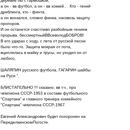
деревне бы с гармошкой,
а он - вв футбол, а он - вв хоккей.. . Кто - гений
дриблинга, кто - финта,
а он вонзался, словно финка, насквозь защиту
пропоров.
И он останется счастливо разбойным гением
прорыва, бессмертныйВВсеволодБОБРОВ!
В его ударах с ходу, с лета от русской песни
было что-то. Защита мокрая от пота,
вцеплялась в майку и трусы, но уходил он от
любого,
ШАЛЯПИН русского футбола, ГАГАРИН шайбы
на Руси ".
БЛИСТАТЕЛЬНО !!! сказано, вв т.ч., про
чемпиона СССР-1953 в составе футбольного
"Спартака" и главного тренера хоккейного
"Спартака" чемпиона СССР-1967.
Евгений Александрович будет похоронен на
ПеределкинскомПогосте.