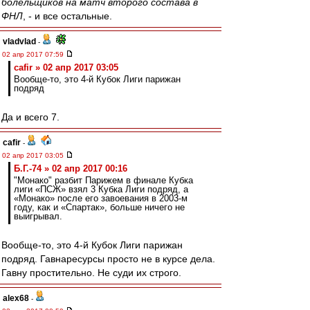
болельщиков на матч второго состава в
ФНЛ
, - и все остальные.
vladvlad
-
02 апр 2017 07:59
cafir » 02 апр 2017 03:05
Вообще-то, это 4-й Кубок Лиги парижан
подряд
Да и всего 7.
cafir
-
02 апр 2017 03:05
Б.Г.-74 » 02 апр 2017 00:16
"Монако" разбит Парижем в финале Кубка
лиги «ПСЖ» взял 3 Кубка Лиги подряд, а
«Монако» после его завоевания в 2003-м
году, как и «Спартак», больше ничего не
выигрывал.
Вообще-то, это 4-й Кубок Лиги парижан
подряд. Гавнаресурсы просто не в курсе дела.
Гавну простительно. Не суди их строго.
alex68
-