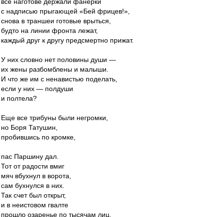
все наготове держали фанерки
с надписью прыгающей «Бей фрицев!»,
снова в траншеи готовые врыться,
будто на линии фронта лежат,
каждый друг к другу предсмертно прижат.
У них словно нет половины души —
их жены разбомблены и малыши.
И что же им с ненавистью поделать,
если у них — полдуши
и полтела?
Еще все трибуны были негромки,
но Боря Татушин,
пробившись по кромке,
пас Паршину дал.
Тот от радости вмиг
мяч вбухнул в ворота,
сам бухнулся в них.
Так счет был открыт,
и в неистовом гвалте
прошло озаренье по тысячам лиц,