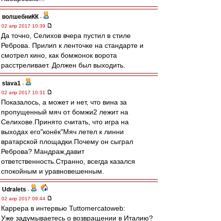
волшебниКК
-
02 апр 2017 10:39
Да точно, Селихов вчера пустил в стиле
Реброва. Прилип к ленточке на стандарте и
смотрел кино, как бомжонок ворота
расстреливает. Должен был выходить.
slava1
-
02 апр 2017 10:31
Показалось, а может и нет, что вина за
пропущенный мяч от бомжи2 лежит на
Селихове.Принято считать, что игра на
выходах его"конёк"Мяч летел к линни
вратарской площадки.Почему он сыграл
Реброва? Мандраж,давит
ответственность.Странно, всегда казался
спокойным и уравновешенным.
Udralets
-
02 апр 2017 09:44
Каррера в интервью Tuttomercatoweb:
Уже задумываетесь о возвращении в Италию?