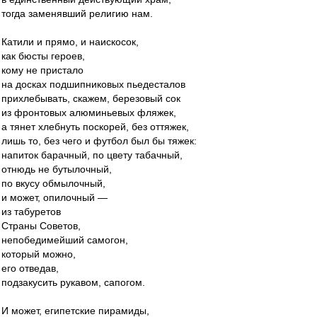
тогда заменявший религию нам.
Катили и прямо, и наискосок,
как бюсты героев,
кому не пристало
на досках подшипниковых пьедесталов
прихлебывать, скажем, березовый сок
из фронтовых алюминьевых фляжек,
а тянет хлебнуть поскорей, без оттяжек,
лишь то, без чего и футбол был бы тяжек:
напиток барачный, по цвету табачный,
отнюдь не бутылочный,
по вкусу обмылочный,
и может, опилочный —
из табуретов
Страны Советов,
непобедимейший самогон,
который можно,
его отведав,
подзакусить рукавом, сапогом.
И может, египетские пирамиды,