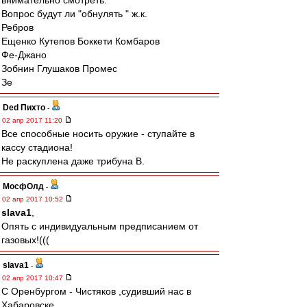
внимательно смотреть.
Вопрос будут ли "обнулять " ж.к.
Ребров
Ещенко Кутепов Боккети Комбаров
Фе-Джано
Зобнин Глушаков Промес
Зе
Ded Пихто
-
02 апр 2017 11:20
Все способные носить оружие - ступайте в
кассу стадиона!
Не раскуплена даже трибуна В.
МосфОлд
-
02 апр 2017 10:52
slava1
,
Опять с индивидуальным предписанием от
газовых!(((
slava1
-
02 апр 2017 10:47
С Оренбургом - Чистяков ,судивший нас в
Хабаровске...