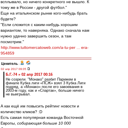
всплывало, но ничего конкретного не вышло. К
тому же в России - другой футбол."
Еще на итальянском рынке кого-нибудь брать
будете?
"Если сложится с каким-нибудь хорошим
вариантом, то наверняка. Однако сначала нам
нужно удачно завершить сезон, а там
посмотрим."
http://www.tuttomercatoweb.com/a-tu-per ... era-
954859
Ценитель
-
02 апр 2017 09:05
Б.Г.-74 » 02 апр 2017 00:16
Не созрели. "Монако" разбит Парижем в
финале Кубка лиги «ПСЖ» взял 3 Кубка Лиги
подряд, а «Монако» после его завоевания в
2003-м году, как и «Спартак», больше ничего
не выигрывал.
А как ещё им повысить рейтинг новости и
количество кликов? :D
Есть самая популярная команда Восточной
Европы,
собирающая больше 10 000