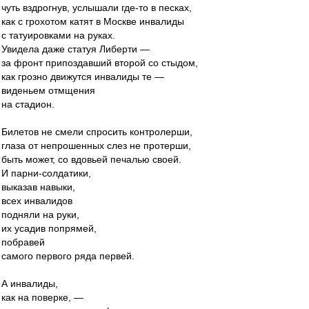
чуть вздрогнув, услышали где-то в песках,
как с грохотом катят в Москве инвалиды
с татуировками на руках.
Увидела даже статуя Либерти —
за фронт припоздавший второй со стыдом,
как грозно движутся инвалиды те —
виденьем отмщения
на стадион.
Билетов не смели спросить контролерши,
глаза от непрошенных слез не протерши,
быть может, со вдовьей печалью своей.
И парни-солдатики,
выказав навыки,
всех инвалидов
подняли на руки,
их усадив попрямей,
побравей
самого первого ряда первей.
А инвалиды,
как на поверке, —