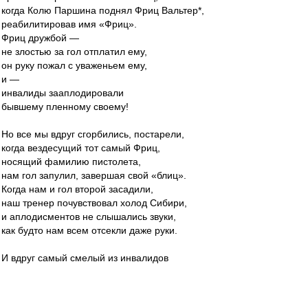
когда Колю Паршина поднял Фриц Вальтер*,
реабилитировав имя «Фриц».
Фриц дружбой —
не злостью за гол отплатил ему,
он руку пожал с уваженьем ему,
и —
инвалиды зааплодировали
бывшему пленному своему!
Но все мы вдруг сгорбились, постарели,
когда вездесущий тот самый Фриц,
носящий фамилию пистолета,
нам гол запулил, завершая свой «блиц».
Когда нам и гол второй засадили,
наш тренер почувствовал холод Сибири,
и аплодисментов не слышались звуки,
как будто нам всем отсекли даже руки.
И вдруг самый смелый из инвалидов
вздохнул, восхищение горькое выдав:
«Я, братцы,
скажу вам по праву танкиста —