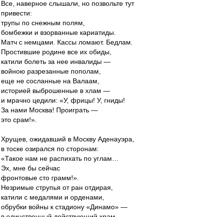
Все, наверное слышали, но позвольте тут
привести:
трупы по снежным полям,
бомбежки и взорванные кариатиды.
Матч с немцами. Кассы ломают. Бедлам.
Простившие родине все их обиды,
катили болеть за нее инвалиды —
войною разрезанные пополам,
еще не сосланные на Валаам,
историей выброшенные в хлам —
и мрачно цедили: «У, фрицы! У, гниды!
За нами Москва! Проиграть —
это срам!».
Хрущев, ожидавший в Москву Аденауэра,
в тоске озирался по сторонам:
«Такое нам не распихать по углам…
Эх, мне бы сейчас
фронтовые сто грамм!».
Незримые струпья от ран отдирая,
катили с медалями и орденами,
обрубки войны к стадиону «Динамо» —
в единственный действующий храм,