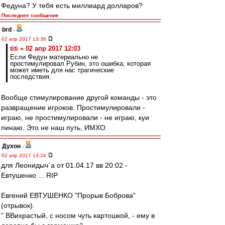
Федуна? У тебя есть миллиард долларов?
Последнее сообщение
brd
-
02 апр 2017 13:36
titi » 02 апр 2017 12:03
Если Федун материально не
простимулировал Рубин, это ошибка, которая
может иметь для нас трагические
последствия.
Вообще стимулирование другой команды - это
развращение игроков. Простимулировали -
играю, не простимулировали - не играю, куи
пинаю. Это не наш путь, ИМХО.
Духон
-
02 апр 2017 13:24
для Леонидыч`a от 01.04.17 вв 20:02 -
Евтушенко ... RIP
Евгений ЕВТУШЕНКО "Прорыв Боброва"
(отрывок).
" ВВихрастый, с носом чуть картошкой, - ему в