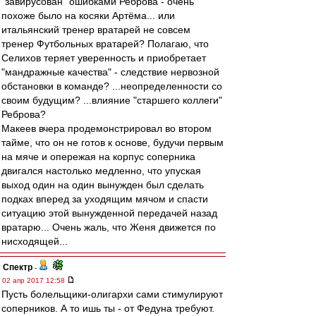
"завирусован" ошибками Реброва - очень
похоже было на косяки Артёма... или
итальянский тренер вратарей не совсем
тренер Футбольных вратарей? Полагаю, что
Селихов теряет уверенность и приобретает
"мандражные качества" - следствие нервозной
обстановки в команде? ...неопределенности со
своим будущим? ...влияние "старшего коллеги"
Реброва?
Макеев вчера продемонстрировал во втором
тайме, что он не готов к основе, будучи первым
на мяче и опережая на корпус соперника
двигался настолько медленно, что упуская
выход один на один вынужден был сделать
подках вперед за уходящим мячом и спасти
ситуацию этой вынужденной передачей назад
вратарю... Очень жаль, что Женя движется по
нисходящей...
Спектр
-
02 апр 2017 12:58
Пусть болельщики-олигархи сами стимулируют
соперников. А то ишь ты - от Федуна требуют.