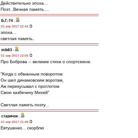
Действительно эпоха...
Поэт...Вечная память....
Б.Г.-74
-
01 апр 2017 22:44
эпоха...
светлая память..
mib83
-
01 апр 2017 22:05
Про Боброва -- великие стихи о спортсмене.
"Когда с обманным поворотом
Он шел динамовским воротам,
Аж перекусывал с проглотом
Свою казбечину Михей"
Светлая память поэту...
старичок
-
01 апр 2017 21:49
Евтушенко... скорблю