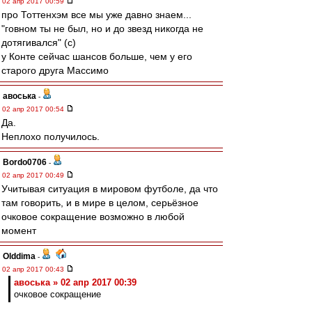
02 апр 2017 00:59
про Тоттенхэм все мы уже давно знаем...
"говном ты не был, но и до звезд никогда не
дотягивался" (с)
у Конте сейчас шансов больше, чем у его
старого друга Массимо
авоська
-
02 апр 2017 00:54
Да.
Неплохо получилось.
Bordo0706
-
02 апр 2017 00:49
Учитывая ситуация в мировом футболе, да что
там говорить, и в мире в целом, серьёзное
очковое сокращение возможно в любой
момент
Olddima
-
02 апр 2017 00:43
авоська » 02 апр 2017 00:39
очковое сокращение