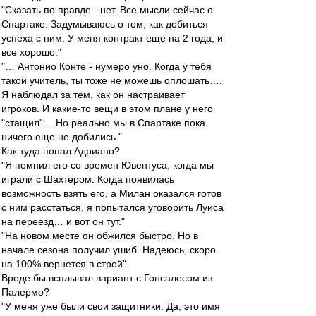
"Сказать по правде - нет. Все мысли сейчас о
Спартаке. Задумываюсь о том, как добиться
успеха с ним. У меня контракт еще на 2 года, и
все хорошо."
"… Антонио Конте - нумеро уно. Когда у тебя
такой учитель, ты тоже не можешь оплошать….
Я наблюдал за тем, как он настраивает
игроков. И какие-то вещи в этом плане у него
"стащил"… Но реально мы в Спартаке пока
ничего еще не добились."
Как туда попал Адриано?
"Я помнил его со времен Ювентуса, когда мы
играли с Шахтером. Когда появилась
возможность взять его, а Милан оказался готов
с ним расстаться, я попытался уговорить Луиса
на переезд… и вот он тут."
"На новом месте он обжился быстро. Но в
начале сезона получил ушиб. Надеюсь, скоро
на 100% вернется в строй".
Вроде бы всплывал вариант с Гонсалесом из
Палермо?
"У меня уже были свои защитники. Да, это имя