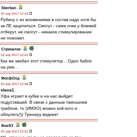
Sberban
-
02 апр 2017 12:43
Рубину с их вложениями в состав надо хотя бы
за ЛЕ зацепиться. Смогут - сами очки у бомжей
отберут, не смогут - никакое стимулирование
не поможет.
Стрекалок
-
02 апр 2017 12:42
Как же заебал этот стимулятор... Одно бабло
на уме...
МосфОлд
-
02 апр 2017 12:38
slava1
,
Уфа играет в кубке и на нас выйдет
подуставшей. В связи с данным тамошним
траблом, то (ИМХО) можно кой-кого и
обнулить!)) Тренеру виднее!
Ilnur83
-
02 апр 2017 12:31