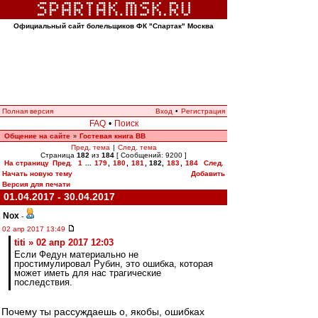
Официальный сайт болельщиков ФК "Спартак" Москва
Полная версия
Вход
•
Регистрация
FAQ
•
Поиск
Общение на сайте
Гостевая книга ВВ
»
Пред. тема
|
След. тема
Страница
182
из
184
[ Сообщений: 9200 ]
На страницу
Пред.
1
...
179
,
180
,
181
,
182
,
183
,
184
След.
Начать новую тему
Добавить
Версия для печати
01.04.2017 - 30.04.2017
Nox
-
02 апр 2017 13:49
titi » 02 апр 2017 12:03
Если Федун материально не
простимулировал Рубин, это ошибка, которая
может иметь для нас трагические
последствия.
Почему ты рассуждаешь о, якобы, ошибках