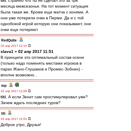
titi
, странно что ты не сделал это за три
месяца межсезонья. На тот момент ситуация
была такая же. Кроме еще матча с конями. А
они уже потеряли очки в Перми. Да и с той
однобокой игрой которую они показывают, они
очки еще потеряют
RedQuite
-
02 апр 2017 12:10
slava1 » 02 апр 2017 11:51
В принципе это оптимальный состав осени
(только надо поменять местами игроков в
парах Жано-Глушаков и Промес-Зобнин) -
вполне возможно...
mp
-
02 апр 2017 12:09
titi
, А если Зенит сам простимулировал уже?
Зачем ждать последних туров?
titi
-
02 апр 2017 12:03
Доброе утро, Друзья!