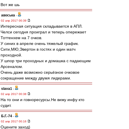
Вот же шь
авоська
-
02 апр 2017 00:39
Интересная ситуация cкладывается в АПЛ.
Челси сегодня проиграл и теперь опережает
Тоттенхем на 7 очков.
У синих в апреле очень тяжелый график.
Cити,МЮ,Эвертон в гостях и один матч
проходной.
У шпор три проходных и домашка с падающим
Арсеналом.
Очень даже возможно серьёзное очковое
сокращение между двумя лидерами.
slava1
-
02 апр 2017 00:38
На то они и говноресурсы.Не вижу инфу кто
судит.
Б.Г.-74
-
02 апр 2017 00:16
Оцените заход)