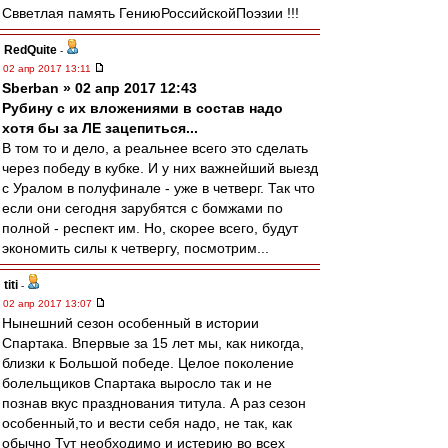
Свветлая память ГениюРоссийскойПоэзии !!!
RedQuite
-
02 апр 2017 13:11
Sberban » 02 апр 2017 12:43
Рубину с их вложениями в состав надо
хотя бы за ЛЕ зацепиться...
В том то и дело, а реальнее всего это сделать
через победу в кубке. И у них важнейший выезд
с Уралом в полуфинале - уже в четверг. Так что
если они сегодня зарубятся с бомжами по
полной - респект им. Но, скорее всего, будут
экономить силы к четвергу, посмотрим...
titi
-
02 апр 2017 13:07
Нынешний сезон особенный в истории
Спартака. Впервые за 15 лет мы, как никогда,
близки к Большой победе. Целое поколение
болельщиков Спартака выросло так и не
познав вкус празднования титула. А раз сезон
особенный,то и вести себя надо, не так, как
обычно Тут необходимо и истерию во всех