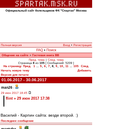
Официальный сайт болельщиков ФК "Спартак" Москва
Полная версия
Вход
•
Регистрация
FAQ
•
Поиск
Общение на сайте
Гостевая книга ВВ
»
Пред. тема
|
След. тема
Страница
8
из
105
[ Сообщений: 5209 ]
На страницу
Пред.
1
...
5
,
6
,
7
,
8
,
9
,
10
,
11
...
105
След.
Начать новую тему
Добавить
Версия для печати
01.06.2017 - 30.06.2017
man26
-
29 июн 2017 18:45
flint » 29 июн 2017 17:38
Василий - Карпин сайта: везде второй. :)
Последнее сообщение