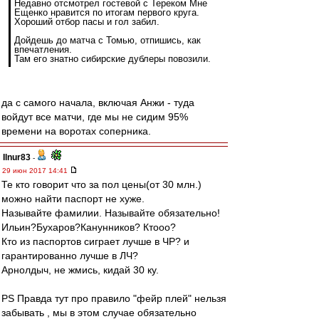
Недавно отсмотрел гостевой с Тереком Мне
Ещенко нравится по итогам первого круга.
Хороший отбор пасы и гол забил.
Дойдешь до матча с Томью, отпишись, как
впечатления.
Там его знатно сибирские дублеры повозили.
да с самого начала, включая Анжи - туда
войдут все матчи, где мы не сидим 95%
времени на воротах соперника.
Ilnur83
-
29 июн 2017 14:41
Те кто говорит что за пол цены(от 30 млн.)
можно найти паспорт не хуже.
Называйте фамилии. Называйте обязательно!
Ильин?Бухаров?Канунников? Ктооо?
Кто из паспортов сиграет лучше в ЧР? и
гарантированно лучше в ЛЧ?
Арнолдыч, не жмись, кидай 30 ку.
PS Правда тут про правило "фейр плей" нельзя
забывать , мы в этом случае обязательно