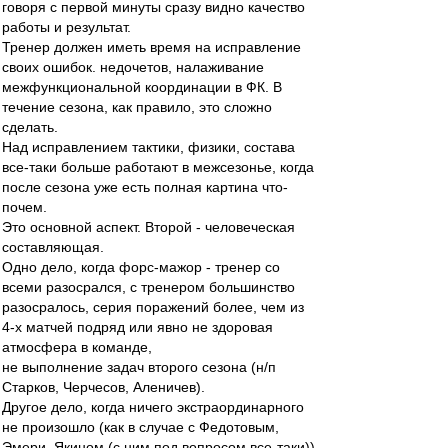
говоря с первой минуты сразу видно качество
работы и результат.
Тренер должен иметь время на исправление
своих ошибок. недочетов, налаживание
межфункциональной координации в ФК. В
течение сезона, как правило, это сложно
сделать.
Над исправлением тактики, физики, состава
все-таки больше работают в межсезонье, когда
после сезона уже есть полная картина что-
почем.
Это основной аспект. Второй - человеческая
составляющая.
Одно дело, когда форс-мажор - тренер со
всеми разосрался, с тренером большинство
разосралось, серия поражений более, чем из
4-х матчей подряд или явно не здоровая
атмосфера в команде,
не выполнение задач второго сезона (н/п
Старков, Черчесов, Аленичев).
Другое дело, когда ничего экстраординарного
не произошло (как в случае с Федотовым,
Эмери, Якином (с ним под вопросом все-таки))