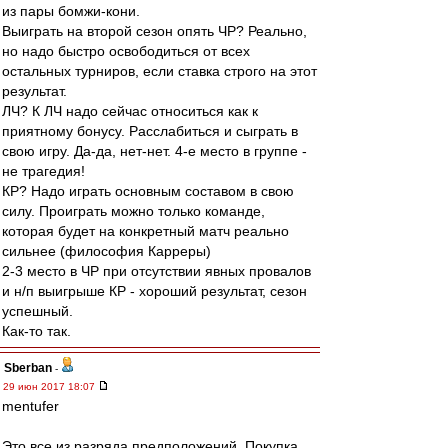
из пары бомжи-кони.
Выиграть на второй сезон опять ЧР? Реально,
но надо быстро освободиться от всех
остальных турниров, если ставка строго на этот
результат.
ЛЧ? К ЛЧ надо сейчас относиться как к
приятному бонусу. Расслабиться и сыграть в
свою игру. Да-да, нет-нет. 4-е место в группе -
не трагедия!
КР? Надо играть основным составом в свою
силу. Проиграть можно только команде,
которая будет на конкретный матч реально
сильнее (философия Карреры)
2-3 место в ЧР при отсутствии явных провалов
и н/п выигрыше КР - хороший результат, сезон
успешный.
Как-то так.
Sberban
-
29 июн 2017 18:07
mentufer
Это все из разряда предположений. Покупка