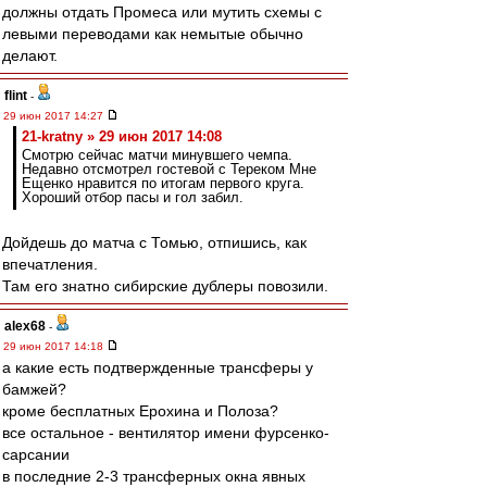
должны отдать Промеса или мутить схемы с
левыми переводами как немытые обычно
делают.
flint
-
29 июн 2017 14:27
21-kratny » 29 июн 2017 14:08
Смотрю сейчас матчи минувшего чемпа.
Недавно отсмотрел гостевой с Тереком Мне
Ещенко нравится по итогам первого круга.
Хороший отбор пасы и гол забил.
Дойдешь до матча с Томью, отпишись, как
впечатления.
Там его знатно сибирские дублеры повозили.
alex68
-
29 июн 2017 14:18
а какие есть подтвержденные трансферы у
бамжей?
кроме бесплатных Ерохина и Полоза?
все остальное - вентилятор имени фурсенко-
сарсании
в последние 2-3 трансферных окна явных