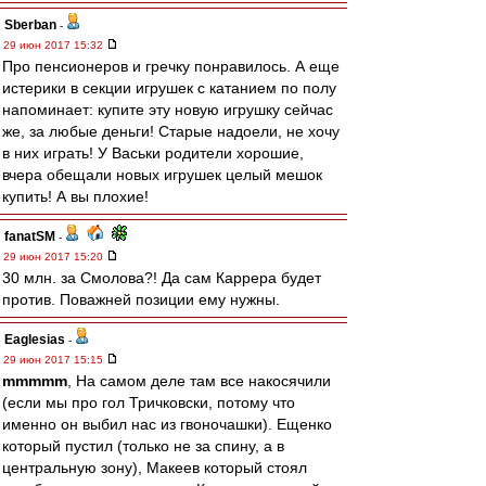
Sberban
-
29 июн 2017 15:32
Про пенсионеров и гречку понравилось. А еще
истерики в секции игрушек с катанием по полу
напоминает: купите эту новую игрушку сейчас
же, за любые деньги! Старые надоели, не хочу
в них играть! У Васьки родители хорошие,
вчера обещали новых игрушек целый мешок
купить! А вы плохие!
fanatSM
-
29 июн 2017 15:20
30 млн. за Смолова?! Да сам Каррера будет
против. Поважней позиции ему нужны.
Eaglesias
-
29 июн 2017 15:15
mmmmm
, На самом деле там все накосячили
(если мы про гол Тричковски, потому что
именно он выбил нас из гвоночашки). Ещенко
который пустил (только не за спину, а в
центральную зону), Макеев который стоял