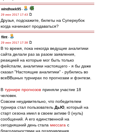
windhoek95
-
29 июн 2017 17:43
Друзья, подскажите, билеты на Суперкубок
когда начинают продаваться?
flint
-
29 июн 2017 17:38
В то время, пока некогда ведущие аналитики
сайта делали раз за разом заявления,
реакцией на которые мог быть только
фейспалм, аналитики настоящего - я бы даже
сказал "Настоящие аналитики" - рубились во
всеВВшных турнирах по прогнозам и фэнтези.
В
турнире прогнозов
приняли участие 18
человек.
Совсем неудивительно, что победителем
турнира стал пользователь
ДьЮ
, который на
старт сезона имел в своем активе 0 (нуль)
сообщений. А его единственной на
сегодняшний день стала
мессага
с
благодарностями на поздравления.