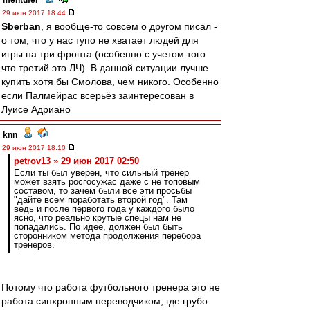
mentufer
-
29 июн 2017 18:44
Sberban
, я вообще-то совсем о другом писал -
о том, что у нас тупо не хватает людей для
игры на три фронта (особенно с учетом того
что третий это ЛЧ). В данной ситуации лучше
купить хотя бы Смолова, чем никого. Особенно
если Палмейрас всерьёз заинтересован в
Луисе Адриано
knn
-
29 июн 2017 18:10
petrov13 » 29 июн 2017 02:50
Если ты был уверен, что сильный тренер
может взять росгосужас даже с не топовым
составом, то зачем были все эти просьбы
"дайте всем поработать второй год". Там
ведь и после первого года у каждого было
ясно, что реально крутые спецы нам не
попадались. По идее, должен был быть
сторонником метода продолжения перебора
тренеров.
Потому что работа футбольного тренера это не
работа синхронным переводчиком, где грубо