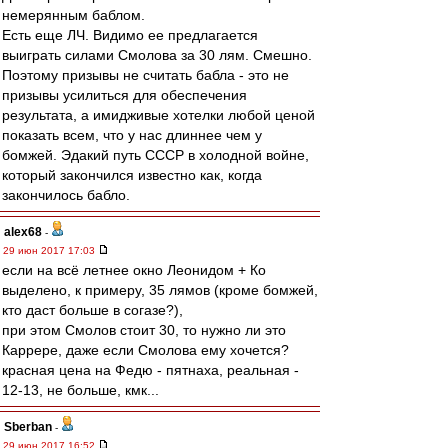
немерянным баблом.
Есть еще ЛЧ. Видимо ее предлагается
выиграть силами Смолова за 30 лям. Смешно.
Поэтому призывы не считать бабла - это не
призывы усилиться для обеспечения
результата, а имидживые хотелки любой ценой
показать всем, что у нас длиннее чем у
бомжей. Эдакий путь СССР в холодной войне,
который закончился известно как, когда
закончилось бабло.
alex68
-
29 июн 2017 17:03
если на всё летнее окно Леонидом + Ко
выделено, к примеру, 35 лямов (кроме бомжей,
кто даст больше в согазе?),
при этом Смолов стоит 30, то нужно ли это
Каррере, даже если Смолова ему хочется?
красная цена на Федю - пятнаха, реальная -
12-13, не больше, кмк...
Sberban
-
29 июн 2017 16:52