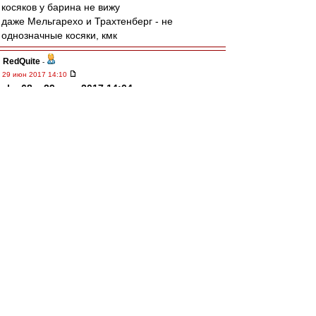
косяков у барина не вижу
даже Мельгарехо и Трахтенберг - не
однозначные косяки, кмк
RedQuite
-
29 июн 2017 14:10
alex68 » 29 июн 2017 14:04
Над чем? Над нашей экономией или над
бомжатской расточительностью?
22-kratny
-
29 июн 2017 14:08
flint » 29 июн 2017 13:52
Cтаканов, Ещенко однозначно.
Смотрю сейчас матчи минувшего чемпа.
Недавно отсмотрел гостевой с Тереком Мне
Ещенко нравится по итогам первого круга.
Хороший отбор пасы и гол забил.
alex68
-
29 июн 2017 14:04
Алексей, я иронизирую