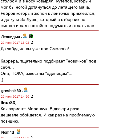
столбом и в носу ковырял. Кутепов, который
мог бы ногой дотянуться до летящего мяча.
Ребров который жопой к ленточке приклеился,
и до кучи Зе Луиш, который в отборчик не
сыграл и дал спокойно подумать и отдать пас.
Леонидыч
-
29 июн 2017 15:02
Да забудьте вы уже про Смолова!
Каррера, тщательно подбирает "новичков" под
себя...
Они, ПОКА, известны "единицам"...
;)
greshnik80
-
29 июн 2017 14:59
Ilnur83
,
Как вариант: Миранчук. В два-три раза
дешевле обойдется. И как раз на проблемную
позицию.
Nom4d
-