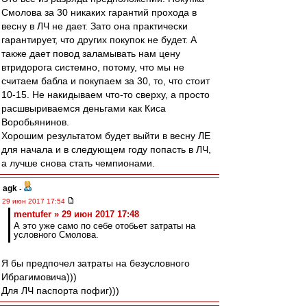
Смолова за 30 никаких гарантий прохода в
весну в ЛЧ не дает. Зато она практически
гарантирует, что других покупок не будет. А
также дает повод заламывать нам цену
втридорога системно, потому, что мы не
считаем бабла и покупаем за 30, то, что стоит
10-15. Не накидываем что-то сверху, а просто
расшвыриваемся деньгами как Киса
Воробьянинов.
Хорошим результатом будет выйти в весну ЛЕ
для начала и в следующем году попасть в ЛЧ,
а лучше снова стать чемпионами.
agk
-
29 июн 2017 17:54
mentufer » 29 июн 2017 17:48
А это уже само по себе отобьет затраты на
условного Смолова.
Я бы предпочел затраты на безусловного
Ибрагимовича)))
Для ЛЧ паспорта пофиг)))