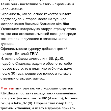
Такие они - настоящие знатоки - скромные и
неприметные.
Скромность, как основное качество знатока,
подтвердило и второе место на турнире,
которое занял Василий Балканов aka
flint
.
Утешением которому за вторую строчку стало
то, что она оказалась высшей позицией среди
тех, кто принял участие в платном части
турнира.
Официальности турниру добавил третий
призер - Виталий
TRIV
.
И, если в общем зачете лиги ВВ,
ДьЮ
,
подобно Спартаку, задолго обеспечил себе
первое место, то в платнике рубились даже
после 30 тура, решив все вопросы только в
ответных стыковых матчах.
Фэнтези
выиграл так же с хорошим отрывом
КБ-Шахты
, оставив позади таких опытнейших
бойцов в фэнтези, как
red82
(4 место),
torrero-
rw
(5) и
leks_37
(8). Вторым стал юзер
flint
,
третьим
xdreamer
, а всего в турнире приняли