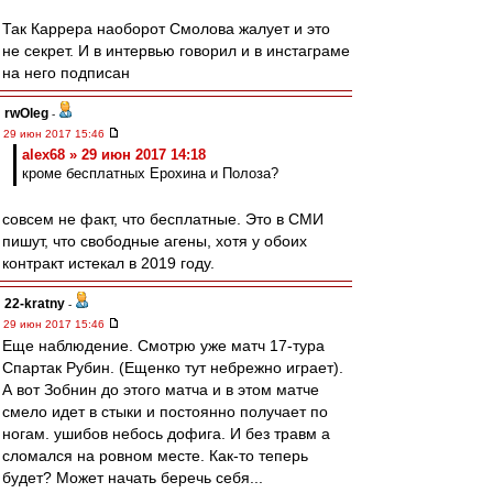
Так Каррера наоборот Смолова жалует и это
не секрет. И в интервью говорил и в инстаграме
на него подписан
rwOleg
-
29 июн 2017 15:46
alex68 » 29 июн 2017 14:18
кроме бесплатных Ерохина и Полоза?
совсем не факт, что бесплатные. Это в СМИ
пишут, что свободные агены, хотя у обоих
контракт истекал в 2019 году.
22-kratny
-
29 июн 2017 15:46
Еще наблюдение. Смотрю уже матч 17-тура
Спартак Рубин. (Ещенко тут небрежно играет).
А вот Зобнин до этого матча и в этом матче
смело идет в стыки и постоянно получает по
ногам. ушибов небось дофига. И без травм а
сломался на ровном месте. Как-то теперь
будет? Может начать беречь себя...