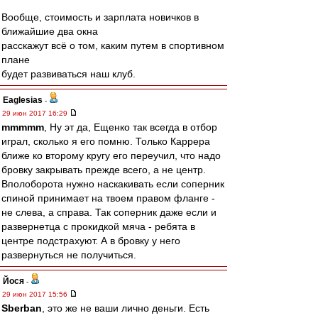
Вообще, стоимость и зарплата новичков в
ближайшие два окна
расскажут всё о том, каким путем в спортивном
плане
будет развиваться наш клуб.
Eaglesias
-
29 июн 2017 16:29
mmmmm
, Ну эт да, Ещенко так всегда в отбор
играл, сколько я его помню. Только Каррера
ближе ко второму кругу его переучил, что надо
бровку закрывать прежде всего, а не центр.
Вполоборота нужно наскакивать если соперник
спиной принимает на твоем правом фланге -
не слева, а справа. Так соперник даже если и
развернетца с прокидкой мяча - ребята в
центре подстрахуют. А в бровку у него
развернуться не получиться.
Йося
-
29 июн 2017 15:56
Sberban
, это же не ваши лично деньги. Есть