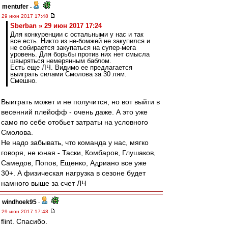
mentufer
-
29 июн 2017 17:48
Sberban » 29 июн 2017 17:24
Для конкуренции с остальными у нас и так
все есть. Никто из не-бомжей не закупился и
не собирается закупаться на супер-мега
уровень. Для борьбы против них нет смысла
швыряться немерянным баблом.
Есть еще ЛЧ. Видимо ее предлагается
выиграть силами Смолова за 30 лям.
Смешно.
Выиграть может и не получится, но вот выйти в
весенний плейофф - очень даже. А это уже
само по себе отобьет затраты на условного
Смолова.
Не надо забывать, что команда у нас, мягко
говоря, не юная - Таски, Комбаров, Глушаков,
Самедов, Попов, Ещенко, Адриано все уже
30+. А физическая нагрузка в сезоне будет
намного выше за счет ЛЧ
windhoek95
-
29 июн 2017 17:48
flint. Спасибо.