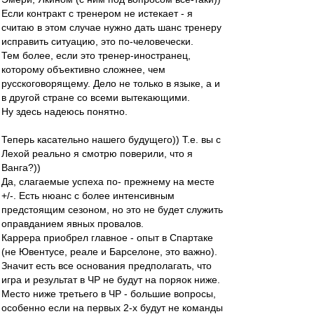
Если контракт с тренером не истекает - я
считаю в этом случае нужно дать шанс тренеру
исправить ситуацию, это по-человечески.
Тем более, если это тренер-иностранец,
которому объективно сложнее, чем
русскоговорящему. Дело не только в языке, а и
в другой стране со всеми вытекающими.
Ну здесь надеюсь понятно.
Теперь касательно нашего будущего)) Т.е. вы с
Лехой реально я смотрю поверили, что я
Ванга?))
Да, слагаемые успеха по- прежнему на месте
+/-. Есть нюанс с более интенсивным
предстоящим сезоном, но это не будет служить
оправданием явных провалов.
Каррера приобрел главное - опыт в Спартаке
(не Ювентусе, реале и Барселоне, это важно).
Значит есть все основания предполагать, что
игра и результат в ЧР не будут на поряок ниже.
Место ниже третьего в ЧР - большие вопросы,
особенно если на первых 2-х будут не команды