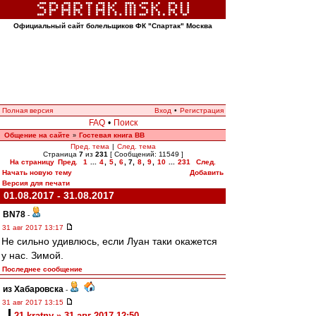
Официальный сайт болельщиков ФК "Спартак" Москва
Полная версия
Вход
•
Регистрация
FAQ
•
Поиск
Общение на сайте
Гостевая книга ВВ
»
Пред. тема
|
След. тема
Страница
7
из
231
[ Сообщений: 11549 ]
На страницу
Пред.
1
...
4
,
5
,
6
,
7
,
8
,
9
,
10
...
231
След.
Начать новую тему
Добавить
Версия для печати
01.08.2017 - 31.08.2017
BN78
-
31 авг 2017 13:17
Не сильно удивлюсь, если Луан таки окажется
у нас. Зимой.
Последнее сообщение
из Хабаровска
-
31 авг 2017 13:15
21-kratny » 31 авг 2017 12:50