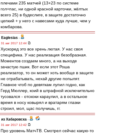
плечами 235 матчей (13+23 по системе
гол+пас, ни одной красной карточки, жёлтых
всего 25) в будеслиге, в защите достаточно
цепкий + у него с навесами куда лучше, чем у
комбарова.
Eaglesias
-
31 авг 2017 12:44
Хускоред это все хрень лютая. У нас своя
специфика. У нас реализация безобразная.
Моментов создаем много, а на выходе
зачастую пшик. Вот если этот Роша
реализатор, то он может хоть вообще в защите
не отрабатывать, нехай другие попылят.
Главное чтоб по девяткам лупил годно, как
Герд Мюллер, коий в штрафной исключительно
тусовался - отскоки караулил, а в остальное
время в носу ковырял и вратарям глазки
строил, мол, щас получишь, гг.
из Хабаровска
-
31 авг 2017 12:42
Про уровень МатчТВ. Смотрел сейчас какую-то