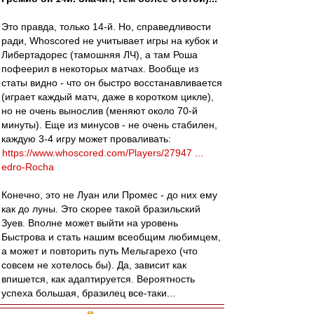
Это правда, только 14-й. Но, справедливости
ради, Whoscored не учитывает игры на кубок и
Либертадорес (тамошняя ЛЧ), а там Роша
пофеерил в некоторых матчах. Вообще из
статы видно - что он быстро восстанавливается
(играет каждый матч, даже в коротком цикле),
но не очень вынослив (меняют около 70-й
минуты). Еще из минусов - не очень стабилен,
каждую 3-4 игру может проваливать:
https://www.whoscored.com/Players/27947 ...
edro-Rocha
Конечно, это не Луан или Промес - до них ему
как до луны. Это скорее такой бразильский
Зуев. Вполне может выйти на уровень
Быстрова и стать нашим всеобщим любимцем,
а может и повторить путь Мельгарехо (что
совсем не хотелось бы). Да, зависит как
впишется, как адаптируется. Вероятность
успеха большая, бразилец все-таки...