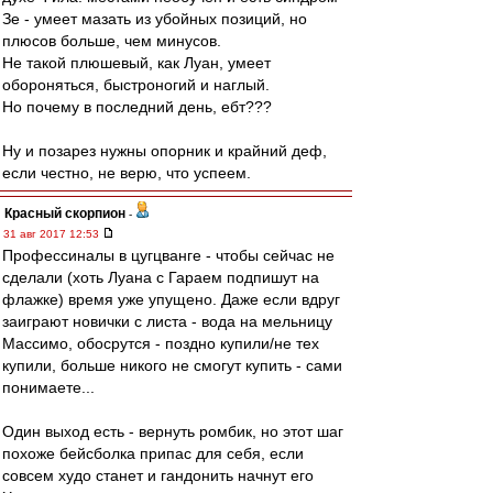
Зе - умеет мазать из убойных позиций, но
плюсов больше, чем минусов.
Не такой плюшевый, как Луан, умеет
обороняться, быстроногий и наглый.
Но почему в последний день, ебт???
Ну и позарез нужны опорник и крайний деф,
если честно, не верю, что успеем.
Красный скорпион
-
31 авг 2017 12:53
Профессиналы в цугцванге - чтобы сейчас не
сделали (хоть Луана с Гараем подпишут на
флажке) время уже упущено. Даже если вдруг
заиграют новички с листа - вода на мельницу
Массимо, обосрутся - поздно купили/не тех
купили, больше никого не смогут купить - сами
понимаете...
Один выход есть - вернуть ромбик, но этот шаг
похоже бейсболка припас для себя, если
совсем худо станет и гандонить начнут его