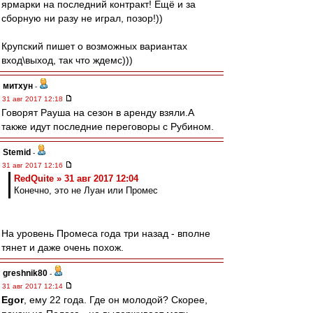
ярмарки на последний контракт! Ещё и за
сборную ни разу не играл, позор!))
Крупский пишет о возможных вариантах
вход\выход, так что ждемс)))
митхун
-
31 авг 2017 12:18
Говорят Рауша на сезон в аренду взяли.А
также идут последние переговоры с Рубином.
Stemid
-
31 авг 2017 12:16
RedQuite » 31 авг 2017 12:04
Конечно, это не Луан или Промес
На уровень Промеса года три назад - вполне
тянет и даже очень похож.
greshnik80
-
31 авг 2017 12:14
Egor
, ему 22 года. Где он молодой? Скорее,