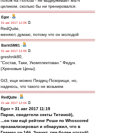
похож на Полоза - не выдерживает матч
целиком, сколько бы ни тренировался.
Egor
-
31 авг 2017 12:08
RedQuite,
меняют, думаю, потому что он молодой
BarinSM81
-
31 авг 2017 12:06
greshnik80,
"Состав, Таки, Укомплектован." Федун.
(Хреновые Цены).
Gt3, еще можно Пиздец-Позорище, но,
надеюсь, что такого не возьмем.
RedQuite
-
31 авг 2017 12:04
Egor » 31 авг 2017 11:19
Парни, свидетели секты Титиной),
...он там ещё рейтинг Роши по Whoscored
проанализировал и обнаружил, что в
Гремио он 14й. Значит, тем более отстой)...