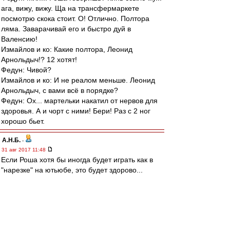
ага, вижу, вижу. Ща на трансфермаркете
посмотрю скока стоит. О! Отлично. Полтора
ляма. Заварачивай его и быстро дуй в
Валенсию!
Измайлов и ко: Какие полтора, Леонид
Арнольдыч!? 12 хотят!
Федун: Чивой?
Измайлов и ко: И не реалом меньше. Леонид
Арнольдыч, с вами всё в порядке?
Федун: Ох... мартельки накатил от нервов для
здоровья. А и чорт с ними! Бери! Раз с 2 ног
хорошо бьет.
А.Н.Б.
-
31 авг 2017 11:48
Если Роша хотя бы иногда будет играть как в
"нарезке" на ютьюбе, это будет здорово...
собственно, после Тихонова, это возможно
впервые когда у нас появится железный левый
край, а не "лишь бы кем заткнуть"...
Дай то бог! Удачи и велкам!!!