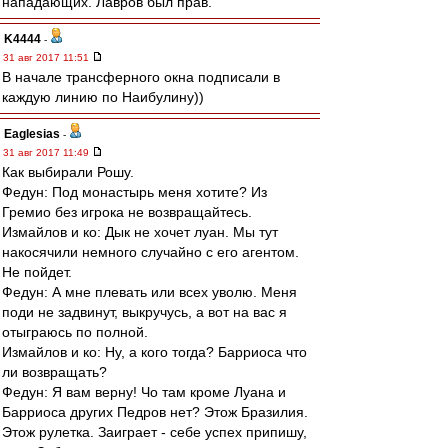
нападающих. Лавров был прав.
K4444
-
31 авг 2017 11:51
В начале трансферного окна подписали в
каждую линию по Наибулину))
Eaglesias
-
31 авг 2017 11:49
Как выбирали Рошу.
Федун: Под монастырь меня хотите? Из
Гремио без игрока не возвращайтесь.
Измайлов и ко: Дык не хочет луан. Мы тут
накосячили немного случайно с его агентом.
Не пойдет.
Федун: А мне плевать или всех уволю. Меня
поди не задвинут, выкручусь, а вот на вас я
отыграюсь по полной.
Измайлов и ко: Ну, а кого тогда? Барриоса что
ли возвращать?
Федун: Я вам верну! Чо там кроме Луана и
Барриоса других Педров нет? Этож Бразилия.
Этож рулетка. Заиграет - себе успех припишу,