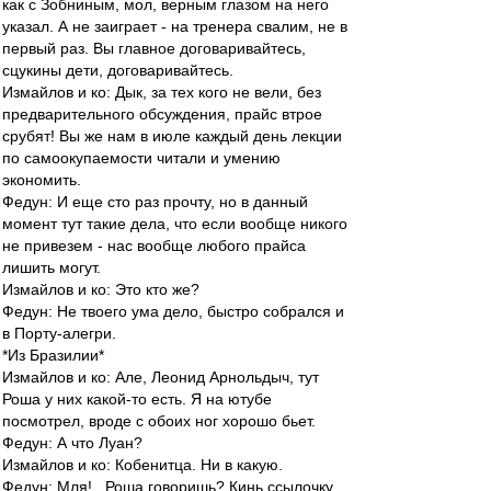
как с Зобниным, мол, верным глазом на него
указал. А не заиграет - на тренера свалим, не в
первый раз. Вы главное договаривайтесь,
сцукины дети, договаривайтесь.
Измайлов и ко: Дык, за тех кого не вели, без
предварительного обсуждения, прайс втрое
срубят! Вы же нам в июле каждый день лекции
по самоокупаемости читали и умению
экономить.
Федун: И еще сто раз прочту, но в данный
момент тут такие дела, что если вообще никого
не привезем - нас вообще любого прайса
лишить могут.
Измайлов и ко: Это кто же?
Федун: Не твоего ума дело, быстро собрался и
в Порту-алегри.
*Из Бразилии*
Измайлов и ко: Але, Леонид Арнольдыч, тут
Роша у них какой-то есть. Я на ютубе
посмотрел, вроде с обоих ног хорошо бьет.
Федун: А что Луан?
Измайлов и ко: Кобенитца. Ни в какую.
Федун: Мля!.. Роша говоришь? Кинь ссылочку...