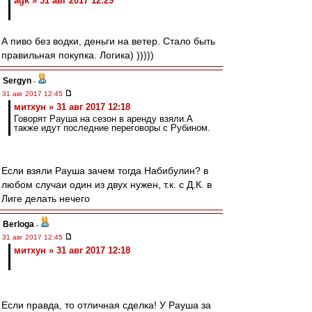
agk » 31 авг 2017 12:29
А пиво без водки, деньги на ветер. Стало быть
правильная покупка. Логика) )))))
Sergyn
-
31 авг 2017 12:45
митхун » 31 авг 2017 12:18
Говорят Рауша на сезон в аренду взяли.А
также идут последние переговоры с Рубином.
Если взяли Рауша зачем тогда Набибулин? в
любом случаи один из двух нужен, т.к. с Д.К. в
Лиге делать нечего
Berloga
-
31 авг 2017 12:45
митхун » 31 авг 2017 12:18
Если правда, то отличная сделка! У Рауша за