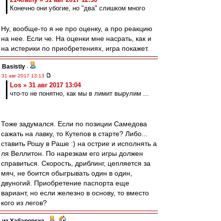
Конечно они убогие, но "два" слишком много
Ну, вообще-то я не про оценку, а про реакцию
на нее. Если че. На оценки мне насрать, как и
на истерики по приобретениях, игра покажет.
Basistiy
-
31 авг 2017 13:13
Los » 31 авг 2017 13:04
что-то не понятно, как мы в лимит вырулим ...
Тоже задумался. Если по позиции Самедова
сажать на лавку, то Кутепов в старте? Либо...
ставить Рошу в Раше :) на острие и исполнять а
ля Веллитон. По нарезкам его игры должен
справиться. Скорость, дриблинг, цепляется за
мяч, не боится обыгрывать один в один,
двуногий. Приобретение паспорта еще
вариант, но если железно в основу, то вместо
кого из легов?