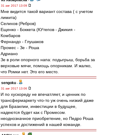
из Хабаровска
-
31 авг 2017 13:09
Мне видится такой вариант состава ( с учетом
лимита)
Селихов (Ребров)
Ещенко - Боккета (КУтепов - Джикия -
Комбаров
Фернандо - Глушаков
Промес - Зе - Роша
Адриано
Зе в роли опорного напа: подыгрыш, борьба за
верховые мячи, помощь опорникам. И жалко,
что Ромки нет. Это его место.
sengoku
-
31 авг 2017 13:06
И по хускореду не впечатляет, и ценник по
трансфермаркету что-то уж очень низкий даже
для Бразилии, инвестиции в будущее,
надеются будет как с Промесом.
неоднозначное приобретение, но Педро Роша
успехов и достижений в нашей команде.