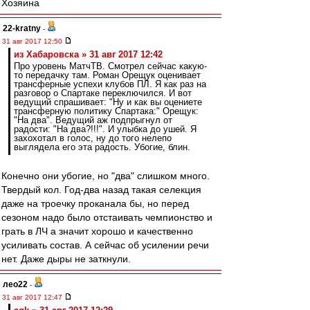
Хозяина
22-kratny
-
31 авг 2017 12:50
из Хабаровска » 31 авг 2017 12:42
Про уровень МатчТВ. Смотрел сейчас какую-
то передачку там. Роман Орещук оценивает
трансферные успехи клубов ПЛ. Я как раз на
разговор о Спартаке переключился. И вот
ведущий спрашивает: "Ну и как вы оцениете
трансферную политику Спартака:" Орещук:
"На два". Ведущий аж подпрыгнул от
радости: "На два?!!!". И улыбка до ушей. Я
захохотал в голос, ну до того нелепо
выглядела его эта радость. Убогие, блин.
Конечно они убогие, но "два" слишком много.
Твердый кол. Год-два назад такая селекция
даже на троечку проканала бы, но перед
сезоном надо было отстаивать чемпионство и
грать в ЛЧ а значит хорошо и качественно
усиливать состав. А сейчас об усилении речи
нет. Даже дыры не заткнули.
лео22
-
31 авг 2017 12:47