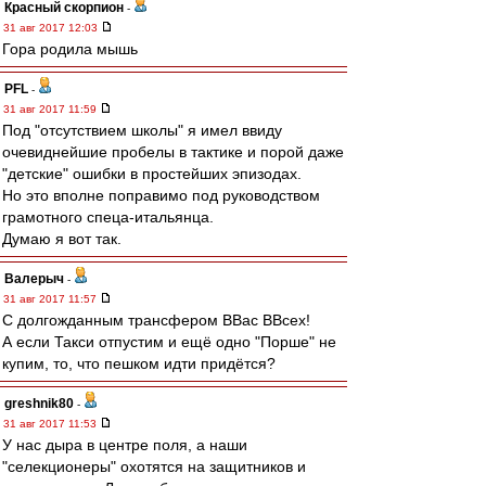
Красный скорпион
-
31 авг 2017 12:03
Гора родила мышь
PFL
-
31 авг 2017 11:59
Под "отсутствием школы" я имел ввиду
очевиднейшие пробелы в тактике и порой даже
"детские" ошибки в простейших эпизодах.
Но это вполне поправимо под руководством
грамотного спеца-итальянца.
Думаю я вот так.
Валерыч
-
31 авг 2017 11:57
С долгожданным трансфером ВВас ВВсех!
А если Такси отпустим и ещё одно "Порше" не
купим, то, что пешком идти придётся?
greshnik80
-
31 авг 2017 11:53
У нас дыра в центре поля, а наши
"селекционеры" охотятся на защитников и