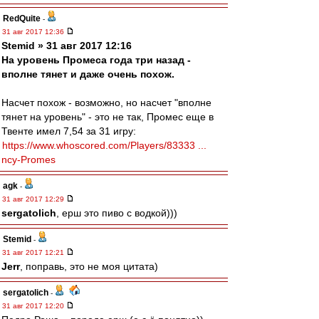
RedQuite
-
31 авг 2017 12:36
Stemid » 31 авг 2017 12:16
На уровень Промеса года три назад -
вполне тянет и даже очень похож.
Насчет похож - возможно, но насчет "вполне
тянет на уровень" - это не так, Промес еще в
Твенте имел 7,54 за 31 игру:
https://www.whoscored.com/Players/83333 ...
ncy-Promes
agk
-
31 авг 2017 12:29
sergatolich
, ерш это пиво с водкой)))
Stemid
-
31 авг 2017 12:21
Jerr
, поправь, это не моя цитата)
sergatolich
-
31 авг 2017 12:20