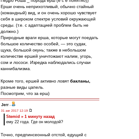
Педро Роша _ порода ерш (е с ё понятно))
Ерши очень неприхотливый, обычно стайный
(командный) вид, и он очень хорошо чувствует
себя в широком спектре условий окружающей
среды. (т.е. с адаптацией проблем быть не
должно.)
Природные враги ерша, которые могут поедать
большое количество особей, — это судак,
щука, большой окунь; также в небольшом
количестве ершей уничтожают налим, угорь,
сом и лососи. Изредка наблюдались случаи
каннибализма.
Кроме того, ершей активно ловят
бакланы,
разные виды цапель.
Посмотрим, что за ерш)
Jerr
-
31 авг 2017 12:19
Stemid » 1 минуту назад
ему 22 года. Где он молодой?
Точно, предпинсеонный отстой, едущий с