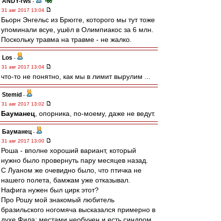
ANDY-rws
-
31 авг 2017 13:04
Бьорн Энгельс из Брюгге, которого мы тут тоже
упоминали всуе, ушёл в Олимпиакос за 6 млн.
Поскольку травма на травме - не жалко.
Los
-
31 авг 2017 13:04
что-то не понятно, как мы в лимит вырулим ...
Stemid
-
31 авг 2017 13:02
Бауманец
, опорника, по-моему, даже не ведут.
Бауманец
-
31 авг 2017 13:00
Роша - вполне хороший вариант, который
нужно было провернуть пару месяцев назад.
С Луаном же очевидно было, что птичка не
нашего полета, бамжам уже отказывал.
Нафига нужен был цирк этот?
Про Рошу мой знакомый любитель
бразильского ногомяча высказался примерно в
духе Фила: местами необучен и есть синдром