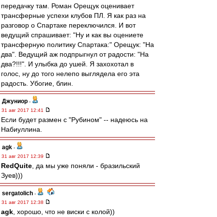
передачку там. Роман Орещук оценивает
трансферные успехи клубов ПЛ. Я как раз на
разговор о Спартаке переключился. И вот
ведущий спрашивает: "Ну и как вы оцениете
трансферную политику Спартака:" Орещук: "На
два". Ведущий аж подпрыгнул от радости: "На
два?!!!". И улыбка до ушей. Я захохотал в
голос, ну до того нелепо выглядела его эта
радость. Убогие, блин.
Джуниор
-
31 авг 2017 12:41
Если будет размен с "Рубином" -- надеюсь на
Набиуллина.
agk
-
31 авг 2017 12:39
RedQuite
, да мы уже поняли - бразильский
Зуев)))
sergatolich
-
31 авг 2017 12:38
agk
, хорошо, что не виски с колой))