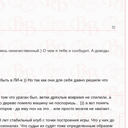
чень некачественный.) О чем я тебе и сообщил. А доводы
ыть в ЛИ-е )) Но так как они для себя давно решили что
 том что ураган был, ветки дряхлые вовремя не спилили, а
то дерево помяло машину не поспоришь... ))) а вот понять
ов - да ему пох на это... или просто мозгов не хватает...
0 лет стабильный клуб с точки построения игры. Что у них до
ессионалах. Что судьи их судят тоже определенным образом