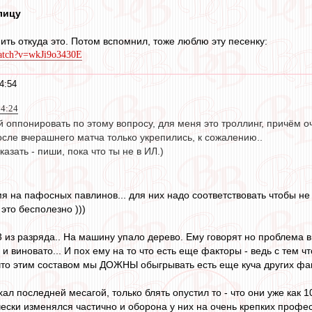
 лицу
ить откуда это. Потом вспомнил, тоже люблю эту песенку:
watch?v=wkJi9o3430E
4:54
14:24
 оппонировать по этому вопросу, для меня это троллинг, причём о
сле вчерашнего матча только укрепились, к сожалению..
казать - пиши, пока что ты не в ИЛ.)
 на пафосных павлинов... для них надо соответствовать чтобы не б
 это бесполезно )))
 из разряда.. На машину упало дерево. Ему говорят но проблема в
 и виновато... И пох ему на то что есть еще факторы - ведь с тем ч
что этим составом мы ДОЖНЫ обыгрывать есть еще куча других фактор
хал последней месагой, только блять опустил то - что они уже как 1
ически изменялся частично и оборона у них на очень крепких проф