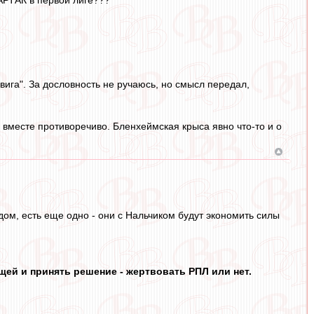
ига". За дословность не ручаюсь, но смысл передал,
ся вместе противоречиво. Бленхеймская крыса явно что-то и о
ом, есть еще одно - они с Нальчиком будут экономить силы
щей и принять решение - жертвовать РПЛ или нет.