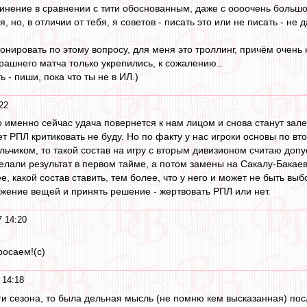
винение в сравнении с тити обоснованным, даже с оооочень больш
, но, в отличии от тебя, я советов - писать это или не писать - не 
онировать по этому вопросу, для меня это троллинг, причём очень 
рашнего матча только укрепились, к сожалению..
ь - пиши, пока что ты не в ИЛ.)
22
то именно сейчас удача повернется к нам лицом и снова станут зал
 РПЛ критиковать не буду. Но по факту у нас игроки основы по вт
льчиком, то такой состав на игру с вторым дивизионом считаю доп
лали результат в первом тайме, а потом замены на Сакалу-Бакаева
е, какой состав ставить, тем более, что у него и может не быть вы
жение вещей и принять решение - жертвовать РПЛ или нет.
7 14:20
росаем!(с)
 14:18
ги сезона, то была дельная мысль (не помню кем высказанная) посл