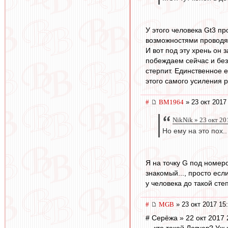
У этого человека Gt3 пр
возможностями проводят 
И вот под эту хрень он
побеждаем сейчас и без
стерпит. Единственное е
этого самого усиления 
#
BM1964
» 23 окт 2017
NikNik » 23 окт 20
Но ему на это пох.
Я на точку G под номер
знакомый..., просто есл
у человека до такой сте
#
MGB
» 23 окт 2017 15
# Серёжа » 22 окт 2017 
... кто такой Ловчев? У