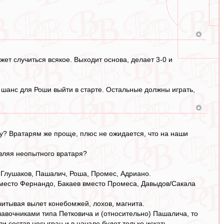
жет случиться всякое. Выходит основа, делает 3-0 и
 шанс для Роши выйти в старте. Остальные должны играть,
еду? Вратарям же проще, плюс не ожидается, что на наши
вляя неопытного вратаря?
о, Глушаков, Пашалич, Роша, Промес, Адриано.
 вместо Фернандо, Бакаев вместо Промеса, Давыдов/Сакала
читывая вылет конебомжей, лохов, магнита.
авочниками типа Петковича и (относительно) Пашалича, то
и состав несыгран и в начале будет только искать