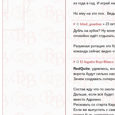
из года в год. И играй 
Но ему на это пох.. Вед
#
blind_guardian
» 23 окт
Дубль на кубок? Ну коне
спокойно идёт отдыхать.
Разумная ротация это К
команда сейчас видно ч
#
El Jugador Rojo-Blanco
RedQuite
, удивлюсь, е
ворота будут сильно нас
Зачем создавать соперн
Состав жду что-то около
Дальше, если всё будет
вместо Адриано.
Рисковать со старта Ка
Если же выпустить с са
может быть неприятная в