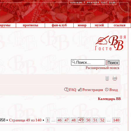
орумы
прогнозы
фан-клуб
юмор
музей
ссылки
Расширенный поиск
FAQ
Регистрация
Вход
Календарь ВВ
49
958 •
Страница
49
из
140
•
1
...
46
47
48
50
51
52
...
140