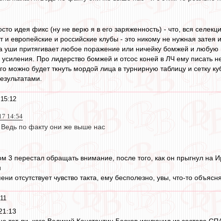
осто идея фикс (ну не верю я в его заряженность) - что, вся селекц
и европейские и российские клубы - это никому не нужная затея и
 за уши притягивает любое поражение или ничейку бомжей и любую п
 усиления. Про лидерство бомжей и отсос коней в ЛЧ ему писать не
го можно будет ткнуть мордой лица в турнирную таблицу и сетку к
результатами.
 15:12
17 14:54
. Ведь по факту они же выше нас
ом 3 перестал обращать внимание, после того, как он прыгнул на И
и
пени отсутствует чувство такта, ему бесполезно, увы, что-то объясн
:11
21:13
ж не тот ли, кого Великий Константин Бесков исключил из состава С