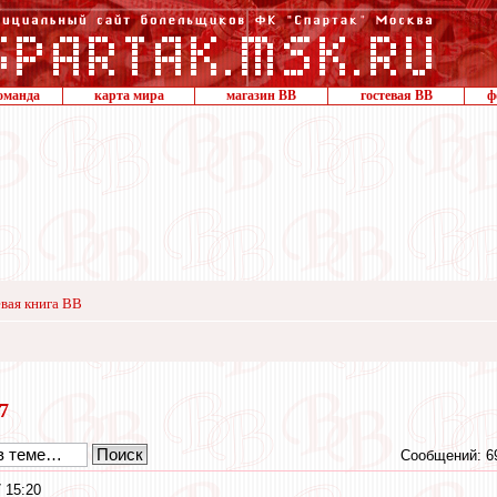
оманда
карта мира
магазин ВВ
гостевая ВВ
ф
вая книга ВВ
17
Сообщений: 6
 15:20