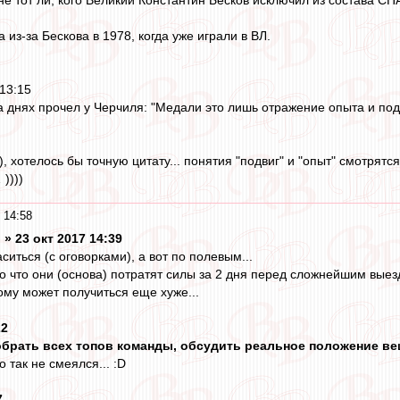
 из-за Бескова в 1978, когда уже играли в ВЛ.
13:15
 днях прочел у Черчиля: "Медали это лишь отражение опыта и подв
), хотелось бы точную цитату... понятия "подвиг" и "опыт" смотрят
))))
 14:58
 » 23 окт 2017 14:39
иться (с оговорками), а вот по полевым...
 что они (основа) потратят силы за 2 дня перед сложнейшим выезд
ому может получиться еще хуже...
22
собрать всех топов команды, обсудить реальное положение ве
 так не смеялся... :D
7