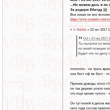
...Но можем дать и по
За родную Ебитду )))
Все никак не мог вспомн
https://www.youtube.com/
#
NikNik
» 23 окт 2017 1
Gt3 » 23 окт 2017 
Ты пытался со мной
по моей позиции по
Будет что по делу с
mmmmm - не трать время
они бест оф ве бест - то
Причем доводы этого гт3
он так дерево упало оно
что еще кроме тупого - 
Он тут коней в десна жа
сего года состав практ