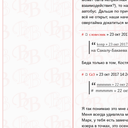
взаимодействия?), то н
автобус. Дальше по прич
всё не открыт, наши нач
овертайма докатиться мо
#
словесник
» 23 окт 201
konp » 23 окт 2017
на Сакалу-Бакаева
Беда только в том, Костя
#
Gt3
» 23 окт 2017 14:2
mmmmm » 22 окт 2
# mmmmm » 22 окт
Я так понимаю это мне
Меня всегда удивляла ма
Марк, у тебя есть замеч
юзера в точках, это осе