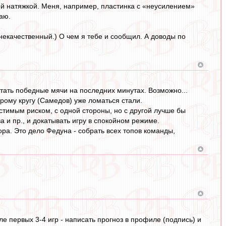
ой натяжкой. Меня, например, пластинка с «неусилением»
даю.
некачественный.) О чем я тебе и сообщил. А доводы по
етать победные мячи на последних минутах. Возможно...
орому кругу (Самедов) уже ломаться стали.
устимым риском, с одной стороны, но с другой лучше бы
 и пр., и докатывать игру в спокойном режиме.
бора. Это дело Федуна - собрать всех топов команды,
е первых 3-4 игр - написать прогноз в профиле (подпись) и