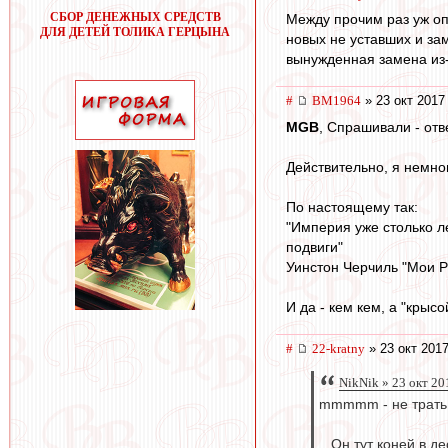
СБОР ДЕНЕЖНЫХ СРЕДСТВ
Между прочим раз уж оп
ДЛЯ ДЕТЕЙ ТОЛИКА ГЕРЦЫНА
новых не уставших и зам
вынужденная замена из
#
BM1964
» 23 окт 2017
MGB
, Спрашивали - отв
Действительно, я немног
По настоящему так:
"Империя уже столько л
подвиги"
Уинстон Черчиль "Мои Р
И да - кем кем, а "крыс
#
22-kratny
» 23 окт 2017
NikNik » 23 окт 20
mmmmm - не трать в
...Он тут коней в д