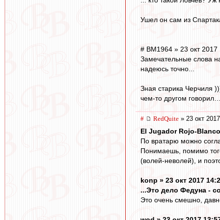
Ушел он сам из Спартака
# BM1964 » 23 окт 2017 
Замечательные слова на
надеюсь точно...
Зная старика Черчиля ))
чем-то другом говорил… 
#
RedQuite
» 23 окт 2017
El Jugador Rojo-Blanco
По вратарю можно соглас
Понимаешь, помимо того
(волей-неволей), и поэт
konp » 23 окт 2017 14:
...Это дело Федуна - 
Это очень смешно, давно
wod » 23 окт 2017 13:5