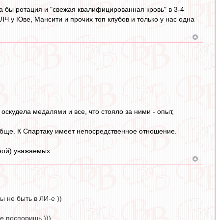
а бы ротация и "свежая квалифицированная кровь" в 3-4
ЛЧ у Юве, Мансити и прочих топ клубов и только у нас одна
скудела медалями и все, что стояло за ними - опыт,
обще. К Спартаку имеет непосредственное отношение.
мной) уважаемых.
 не быть в ЛИ-е ))
не поспоришь )))