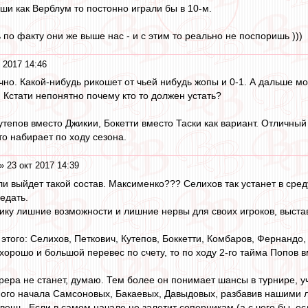
наши как Верблум то постонно играли бы в 10-м.
ь по факту они же выше нас - и с этим то реально не поспоришь )))
 2017 14:46
чно. Какой-нибудь рикошет от чьей нибудь жопы и 0-1. А дальше мо
 Кстати непонятно почему кто то должен устать?
утепов вместо Джикии, Бокетти вместо Таски как вариант. Отличный
то набирает по ходу сезона.
» 23 окт 2017 14:39
сли выйдет такой состав. Максименко??? Селихов так устанет в ср
едать.
ику лишние возможности и лишние нервы для своих игроков, выста
 этого: Селихов, Петкович, Кутепов, Боккетти, Комбаров, Фернанд
 хорошо и большой перевес по счету, то по ходу 2-го тайма Попов
ррера не станет, думаю. Тем более он понимает шансы в турнире, у
мого начала Самсоновых, Бакаевых, Давыдовых, разбавив нашими л
ещь. Если в самом начале не залетит соперникам (а с чего бы, есл