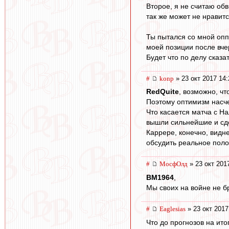
Второе, я не считаю об
так же может не нравится
Ты пытался со мной опп
моей позиции после вче
Будет что по делу сказат
#
konp
» 23 окт 2017 14:
RedQuite
, возможно, ч
Поэтому оптимизм насчет
Что касается матча с На
вышли сильнейшие и сде
Каррере, конечно, видне
обсудить реальное поло
#
МосфОлд
» 23 окт 201
BM1964
,
Мы своих на войне не б
#
Eaglesias
» 23 окт 2017
Что до прогнозов на ито