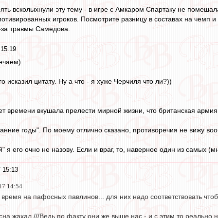
ять всколыхнули эту тему - в игре с Амкаром Спартаку не помешал
отивированных игроков. Посмотрите разницу в составах на чемп и 
-за травмы Самедова.
 15:19
ечаем)
о исказил цитату. Ну а что - я хуже Черчиля что ли?))
ет времени вкушала прелести мирной жизни, что британская армия о
анние годы". По моему отлично сказано, противоречия не вижу во
ой" я его очно не назову. Если и враг, то, наверное один из самых (
 15:13
17 14:54
ремя на пафосных павлинов... для них надо соответствовать чтобы
есна жахал ///Ведь по факту они же выше нас - и с этим то реально 