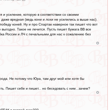
ия и усиление, которую в соответствии со своими
 даже вредная (ведь кони и лохи не усилились а выше нас).
обеду коней. Ну и про Спартак наверное так пишет что вот
 выгодно. Такое не лечится. Пусть пишет бумага ВВ все
убка России и ЛЧ с печальными для нас к сожалению без
рода. Не потому что Юра, там друг мой или хотя бы
ять. Пишет себе и пишет... но беседовать с ним...зачем?
ПАРТАК в первой лиге???