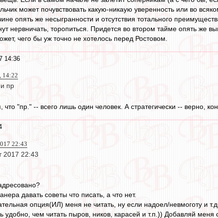
альчик может почувствовать какую-никаую уверенность или во всяк
ине опять же несыгранности и отсутствия тотального преимущества 
нут нервничать, торопиться. Придется во втором тайме опять же вы
жет, чего бы уж точно не хотелось перед Ростовом.
7 14:36
, 14:22
 и пр
, что "пр." -- всего лишь один человек. А стратегически -- верно, ко
4
017 22:43
 2017 22:43
 адресовано?
нера давать советы что писать, а что нет.
ательная опция(ИЛ) меня не читать, ну если надоел/невмоготу и т.
нь удобно, чем читать пыров, ников, карасей и т.п.)) Добавляй меня 