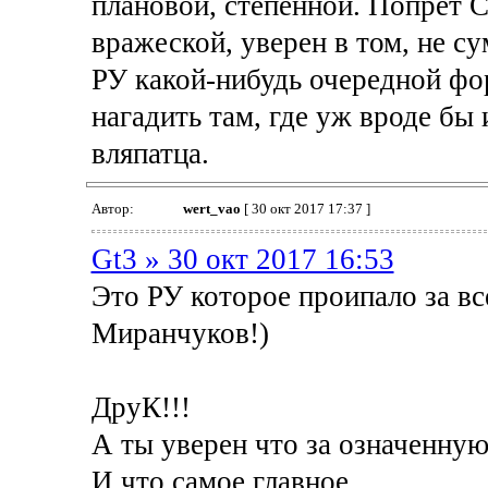
плановой, степенной. Попрёт С
вражеской, уверен в том, не с
РУ какой-нибудь очередной фор
нагадить там, где уж вроде бы
вляпатца.
Автор:
wert_vao
[ 30 окт 2017 17:37 ]
Gt3 » 30 окт 2017 16:53
Это РУ которое проипало за вс
Миранчуков!)
ДруК!!!
А ты уверен что за означенну
И что самое главное.