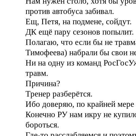
Нам нужен столб, хотя бы уро
против автобуса забивал.
Ещ, Петя, на подмене, сойдут.
ДК ещё пару сезонов попылит.
Полагаю, что если бы не травм
Тимофеева) набрали бы свои н
Ни на одну из команд РосГосУ
травм.
Причина?
Тренер разберётся.
Ибо доверяю, по крайней мере 
Конечно РУ нам икру не купило
бороться.
Где-то расслабляемся и поэтом