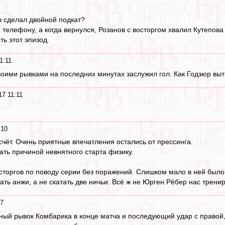
в сделал двойной подкат?
 телефону, а когда вернулся, Розанов с восторгом хвалил Кутепова
ь этот эпизод.
1:11
оими рывками на последних минутах заслужил гол. Как Годзюр вы
17 11:11
:10
счёт. Очень приятные впечатления остались от прессинга.
ать причиной невнятного старта физику.
сторгов по поводу серии без поражений. Слишком мало в ней было
ать анжи, а не скатать две ничьи. Всё ж не Юрген Рёбер нас тренир
07
ый рывок Комбарика в конце матча и последующий удар с правой, ко