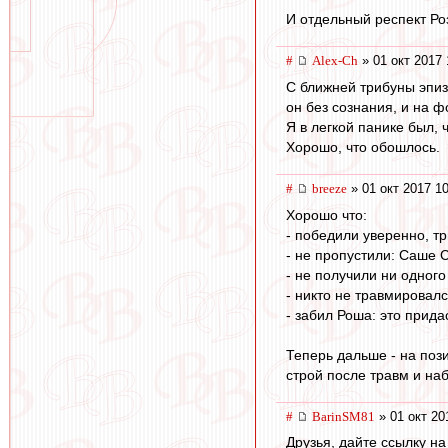
И отдельный респект Роз
#
Alex-Ch
» 01 окт 2017 
С ближней трибуны эпиз
он без сознания, и на ф
Я в легкой панике был, ч
Хорошо, что обошлось.
#
breeze
» 01 окт 2017 1
Хорошо что:
- победили уверенно, т
- не пропустили: Саше 
- не получили ни одног
- никто не травмировал
- забил Роша: это прида
Теперь дальше - на поз
строй после травм и на
#
BarinSM81
» 01 окт 20
Друзья, дайте ссылку на