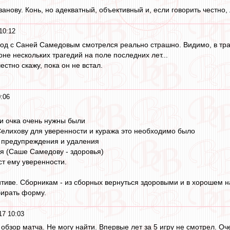
анову. Конь, но адекватный, объективный и, если говорить честно,
10:12
од с Саней Самедовым смотрелся реально страшно. Видимо, в тран
оне нескольких трагедий на поле последних лет...
естно скажу, пока он не встал.
0:06
ри очка очень нужны были
Селихову для уверенности и куража это необходимо было
о предупреждения и удаления
ся (Саше Самедову - здоровья)
ст ему уверенности.
итиве. Сборникам - из сборных вернуться здоровыми и в хорошем н
бирать форму.
17 10:03
 обзор матча. Не могу найти. Впервые лет за 5 игру не смотрел. Оч