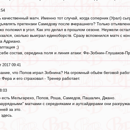
:54
качественный матч. Именно тот случай, когда соперник (Урал) сыгр
дъявлять претензии Самедову после вчерашнего? Только отъявленн
тко положил в угол. Как это делал в прошлом сезоне. Неужели оста
зался, сколько выиграл единоборств. Сразу вспомнился матч с кон
на Адриано.
аптация ;)
себе состав, середина поля и линия атаки: Фе-Зобнин-Глушаков-П
т 2017 09:41
мание, что Попов играл Зобнина? На огромный обьём беговой рабо
 Фера и его страховал - Тренер работает.
8:03
то есть Мельгарехо, Попов, Роша, Самедов, Пашалич, Джано.
"заурядными" матчами с середняками и аутсайдерами они разгружа
ней за это.
здесь.