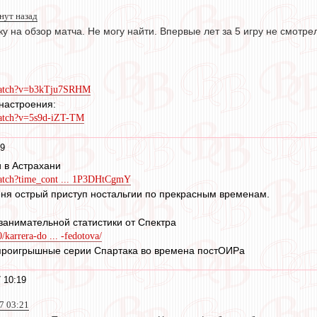
нут назад
ку на обзор матча. Не могу найти. Впервые лет за 5 игру не смотре
watch?v=b3kTju7SRHM
настроения:
watch?v=5s9d-iZT-TM
29
 в Астрахани
atch?time_cont ... 1P3DHtCgmY
еня острый приступ ностальгии по прекрасным временам.
занимательной статистики от Спектра
/karrera-do ... -fedotova/
роигрышные серии Спартака во времена постОИРа
 10:19
17 03:21