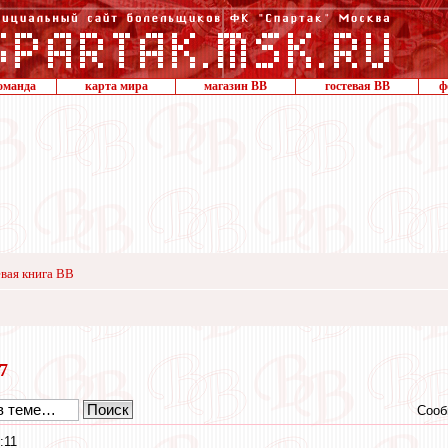
оманда
карта мира
магазин ВВ
гостевая ВВ
ф
вая книга ВВ
17
Сооб
:11