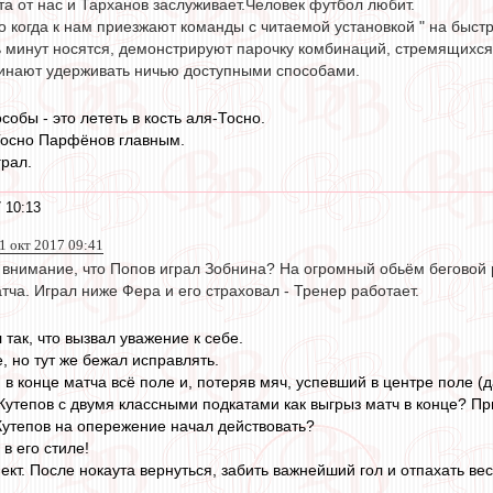
а от нас и Тарханов заслуживает.Человек футбол любит.
 когда к нам приезжают команды с читаемой установкой " на быстр
ь минут носятся, демонстрируют парочку комбинаций, стремящихся 
чинают удерживать ничью доступными способами.
обы - это лететь в кость аля-Тосно.
 Тосно Парфёнов главным.
грал.
 10:13
1 окт 2017 09:41
 внимание, что Попов играл Зобнина? На огромный обьём беговой 
ча. Играл ниже Фера и его страховал - Тренер работает.
 так, что вызвал уважение к себе.
, но тут же бежал исправлять.
в конце матча всё поле и, потеряв мяч, успевший в центре поле (д
утепов с двумя классными подкатами как выгрыз матч в конце? При
 Кутепов на опережение начал действовать?
 в его стиле!
кт. После нокаута вернуться, забить важнейший гол и отпахать вес