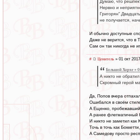
Думаю, что решпект
Нервно и неприятно
Григорян".Двадцат
не получается, на
И обычно доступные спос
Даже не верится, что в
Сам он так никогда не и
#
Ценитель
» 01 окт 2017
Большой Хорхе » 0
А никто не обратил
Скромный герой мат
Да, Попов вчера отпахал
Ошибался в своём стиле
А Ещенко, пробежавший 
А ранее флегматичный К
И никто не заметил как
Точь в точь как Боккетти,
А Самедову просто респе