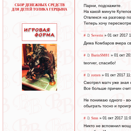
СБОР ДЕНЕЖНЫХ СРЕДСТВ
Парни, подскажите.
ДЛЯ ДЕТЕЙ ТОЛИКА ГЕРЦЫНА
На какой минуте Кутепо
Отвлекся на разговор по
Теперь хочу пересмотрет
#
Severin
» 01 окт 2017 1
Дима Комбаров вчера св
#
BarinSM81
» 01 окт 20
teorver, спасибо!
#
rotten
» 01 окт 2017 11
Смотрел матч уже зная 
Все больше причин счит
Не понимаю одного - во
обыграть тосно и проигр
#
Smn
» 01 окт 2017 11:
Никто не вспомнил мощн