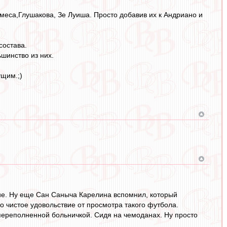
меса,Глушакова, Зе Луиша. Просто добавив их к Андриано и
состава.
ьшинство из них.
щим.;)
ие. Ну еще Сан Саныча Карелина вспомнил, который
то чистое удовольствие от просмотра такого футбола.
С переполненной больничкой. Сидя на чемоданах. Ну просто