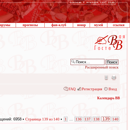
орумы
прогнозы
фан-клуб
юмор
музей
ссылки
Расширенный поиск
FAQ
Регистрация
Вход
Календарь ВВ
139
щений: 6958 •
Страница
139
из
140
•
1
...
136
137
138
140