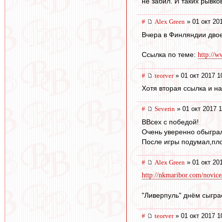
не забил. И таких рывко
#
Alex Green
» 01 окт 20
Вчера в Финляндии двое
Ссылка по теме:
http://w
#
teorver
» 01 окт 2017 1
Хотя вторая ссылка и на 
#
Severin
» 01 окт 2017 1
ВВсех с победой!
Очень уверенно обыграл
После игры подумал,пло
#
Alex Green
» 01 окт 20
http://nkmaribor.com/novic
"Ливерпуль" днём сыгра
#
teorver
» 01 окт 2017 1