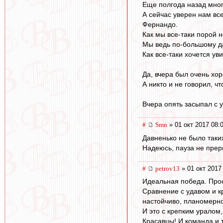
Еще полгода назад мног
А сейчас уверен нам вс
Фернандо.
Как мы все-таки порой 
Мы ведь по-большому да
Как все-таки хочется ув
Да, вчера был очень хо
А никто и не говорил, ч
Вчера опять засыпал с 
#
Smn
» 01 окт 2017 08:
Давненько не было таких
Надеюсь, пауза не прерв
#
petrov13
» 01 окт 2017
Идеальная победа. Прос
Сравнение с удавом и к
настойчиво, планомерно 
И это с крепким уралом,
Красавцы! И команда и 