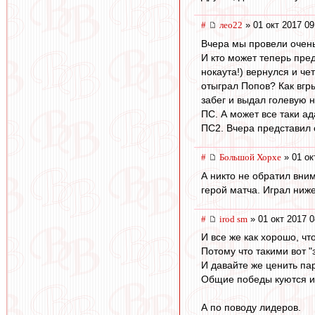
#
лео22
» 01 окт 2017 09
Вчера мы провели очень 
И кто может теперь пре
нокаута!) вернулся и че
отыграл Попов? Как вгры
забег и выдал голевую 
ПС. А может все таки ад
ПС2. Вчера представил 
#
Большой Хорхе
» 01 ок
А никто не обратил вни
герой матча. Играл ниже
#
irod sm
» 01 окт 2017 0
И все же как хорошо, ч
Потому что такими вот 
И давайте же ценить пар
Общие победы куются и 
А по поводу лидеров.