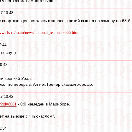
в у него за матч много было.
17 10:48
 спартаковцев остались в запасе, третий вышел на замену на 63-й
.
ww.rfs.ru/main/news/national_teams/87666.html
0:44
весну :).
0:43
и крепкий Урал.
хо что перерыв. Ан нет,Тренер сказазл хорошо.
17 10:42
- 0:0 намедни в Мариборе.
e/?id=8061
ет на выезде с "Ньюкаслом".
0:34