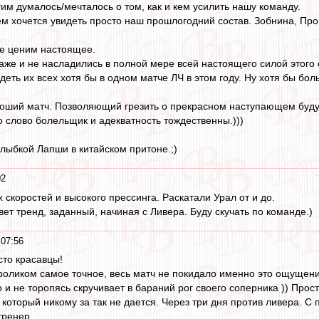
им думалось/мечталось о том, как и кем усилить нашу команду.
ем хочется увидеть просто наш прошлогодний состав. Зобнина, Про
не ценим настоящее.
же и не насладились в полной мере всей настоящего силой этого 
идеть их всех хотя бы в одном матче ЛЧ в этом году. Ну хотя бы бол
роший матч. Позволяющий грезить о прекрасном наступающем буду
то слово болельщик и адекватность тождественны.)))
улыбкой Лапши в китайском притоне.;)
02
 скоростей и высокого прессинга. Раскатали Урал от и до.
ет тренд, заданный, начиная с Ливера. Буду скучать по команде.)
 07:56
то красавцы!
роликом самое точное, весь матч не покидало именно это ощущен
и не торопясь скручивает в бараний рог своего соперника )) Прос
 который никому за так не дается. Через три дня против ливера. 
тренер.