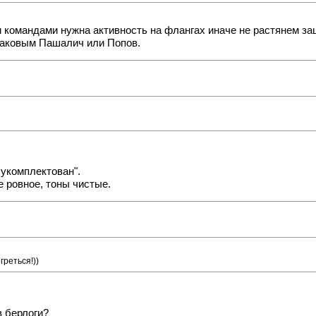
и командами нужна активность на флангах иначе не растянем з
шаковым Пашалич или Попов.
 укомплектован".
е ровное, тоны чистые.
греться!))
в берлоги?