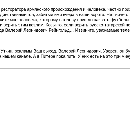
 ресторатора армянского происхождения и человека, честно при
динственный гол, забитый ими вчера в наши ворота. Нет ничего
ажите мне человека, которому в голову пришло назвать футболь
и верить этим козлам. Козы-то, если верить русско-татарской по
ода Валерий Леонидович Рейнгольд… Извините, уважаемые телез
га Уткин, рекламы Ваш выход, Валерий Леонидович. Уверен, он 
 нашем канале. А в Питере пока пить. У них есть на это три ми