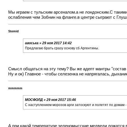
Мы играем с тульским арсеналом.а не лондонским.С таким
ослабления чем Зобнин на фланге.в центре сыграют с Глу
Stemid
авоська » 29 ноя 2017 14:42
Предлагаю брать сразу основу сб Аргентины.
Смысл общаться на эту тему? Вы же адепт мантры "состав
Ну и ок) Главное - чтобы селезенка не напрягалась, дыхани
mmmmm
МОСФОЛД » 29 ноя 2017 15:46
С наступлением морозов арги затоскуют и полетят по домам - 
А при какой температуре зеленомысские медведи ложатся 