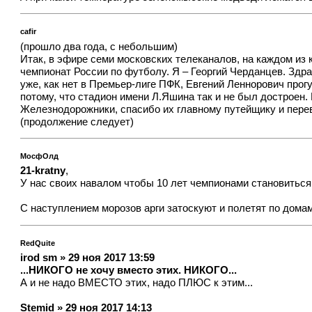
cafir
(прошло два года, с небольшим)
Итак, в эфире семи московских телеканалов, на каждом из 
чемпионат России по футболу. Я – Георгий Черданцев. Здра
уже, как нет в Премьер-лиге ПФК, Евгений Леннорович прог
потому, что стадион имени Л.Яшина так и не был достроен.
Железнодорожники, спасибо их главному путейщику и перево
(продолжение следует)
МосфОлд
21-kratny
,
У нас своих навалом чтобы 10 лет чемпионами становиться,
С наступлением морозов арги затоскуют и полетят по домам 
RedQuite
irod sm » 29 ноя 2017 13:59
...НИКОГО не хочу вместо этих. НИКОГО...
А и не надо ВМЕСТО этих, надо ПЛЮС к этим...
Stemid » 29 ноя 2017 14:13