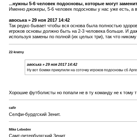
...нужны 5-6 человек подосновы, которые могут заменит
Именно джокеры, 5-6 человек подосновы у нас уже есть, а 
авоська » 29 ноя 2017 14:42
Так редко бывает чтобы вся основа была полностью здорова
игроков основы должно быть на 2-3 человека больше. И даж
используя замены по полной (их целых три), так что никому 
22-kratny
авоська » 29 ноя 2017 14:42
Ну вот бомжи прикупили на соточку игроков подосновы сб Ар
Хорошие футболисты но попали не в ту команду не к тому т
cafir
Селфи-бурдгский Зенит.
Mike Lebedev
Самт-петербургский Зенит