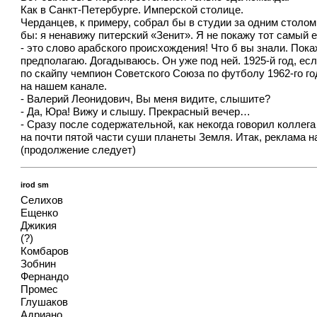
Как в Санкт-Петербурге. Имперской столице.
Черданцев, к примеру, собрал бы в студии за одним столом
бы: я ненавижу питерский «Зенит». Я не покажу тот самый е
- это слово арабского происхождения! Что б вы знали. Пок
предполагаю. Догадываюсь. Он уже под ней. 1925-й год, есл
по скайпу чемпион Советского Союза по футболу 1962-го г
на нашем канале.
- Валерий Леонидович, Вы меня видите, слышите?
- Да, Юра! Вижу и слышу. Прекрасный вечер…
- Сразу после содержательной, как некогда говорил колле
на почти пятой части суши планеты Земля. Итак, реклама на
(продолжение следует)
irod sm
Селихов
Ещенко
Джикия
(?)
Комбаров
Зобнин
Фернандо
Промес
Глушаков
Адриано