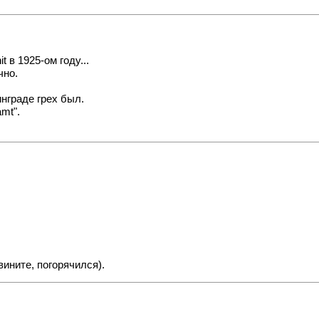
t в 1925-ом году...
чно.
инграде грех был.
mt".
вините, погорячился).