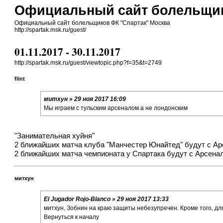
Официальный сайт болельщик
Официальный сайт болельщиков ФК "Спартак" Москва
http://spartak.msk.ru/guest/
01.11.2017 - 30.11.2017
http://spartak.msk.ru/guest/viewtopic.php?f=35&t=2749
flint
митхун » 29 ноя 2017 16:09
Мы играем с тульским арсеналом.а не лондонским
"Занимательная хуйня"
2 ближайших матча клуба "Манчестер Юнайтед" будут с А
2 ближайших матча чемпионата у Спартака будут с Арсена
митхун
El Jugador Rojo-Blanco » 29 ноя 2017 13:33
митхун, Зобнин на краю защиты небезупречен. Кроме того, для
Вернуться к началу