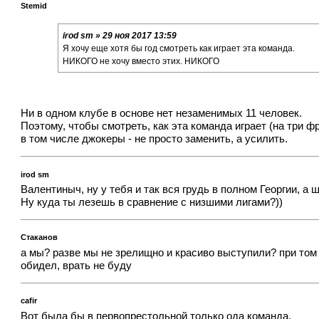
Stemid
irod sm » 29 ноя 2017 13:59
Я хочу еще хотя бы год смотреть как играет эта команда.
НИКОГО не хочу вместо этих. НИКОГО
Ни в одном клубе в основе нет незаменимых 11 человек.
Поэтому, чтобы смотреть, как эта команда играет (на три 
в том числе джокеры - не просто заменить, а усилить.
irod sm
Валентиныч, ну у тебя и так вся грудь в полном Георгии, а
Ну куда ты лезешь в сравнение с низшими лигами?))
Cтаканов
а мы? разве мы не зрелищно и красиво выступили? при том з
обидел, врать не буду
cafir
Вот была бы в первопрестольной только ода команда.