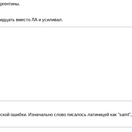
Аргентины.
ридцать вместо ЛА и усиливал.
кой ошибки. Изначально слово писалось латиницей как "samt",