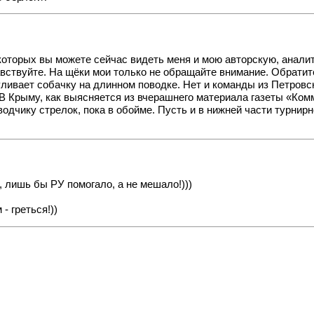
которых вы можете сейчас видеть меня и мою авторскую, аналит
вствуйте. На щёки мои только не обращайте внимание. Обратите
уливает собачку на длинном поводке. Нет и команды из Петровс
 В Крыму, как выясняется из вчерашнего материала газеты «Ком
дчику стрелок, пока в обойме. Пусть и в нижней части турнирн
 лишь бы РУ помогало, а не мешало!)))
- греться!))