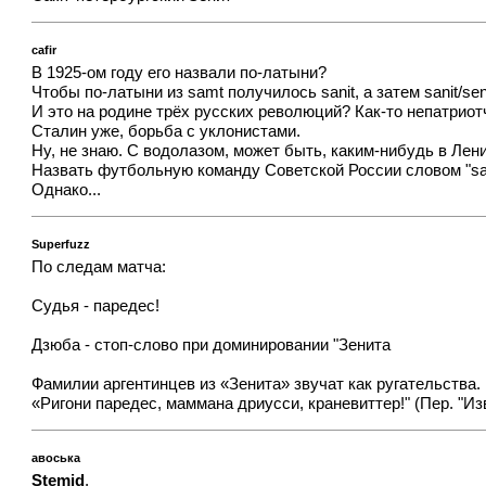
cafir
В 1925-ом году его назвали по-латыни?
Чтобы по-латыни из samt получилось sanit, а затем sanit/seni
И это на родине трёх русских революций? Как-то непатриот
Сталин уже, борьба с уклонистами.
Ну, не знаю. С водолазом, может быть, каким-нибудь в Лен
Назвать футбольную команду Советской России словом "sa
Однако...
Superfuzz
По следам матча:
Судья - паредес!
Дзюба - стоп-слово при доминировании "Зенита
Фамилии аргентинцев из «Зенита» звучат как ругательства.
«Ригони паредес, маммана дриусси, краневиттер!" (Пер. "Из
авоська
Stemid
,