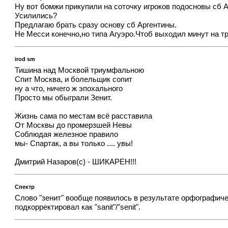
Ну вот бомжи прикупили на соточку игроков подосновы сб 
Усилились?
Предлагаю брать сразу основу сб Аргентины.
Не Месси конечно,но типа Агуэро.Чтоб выходил минут на т
irod sm
Тишина над Москвой триумфальною
Спит Москва, и болельщик сопит
ну а что, ничего ж эпохального
Просто мы обыграли Зенит.
Жизнь сама по местам всё расставила
От Москвы до промерзшей Невы
Соблюдая железное правило
мы- Спартак, а вы только .... увы!
Дмитрий Назаров(с) - ШИКАРЕН!!!
Спектр
Слово "зенит" вообще появилось в результате орфографичес
подкорректировал как "sanit"/"senit".