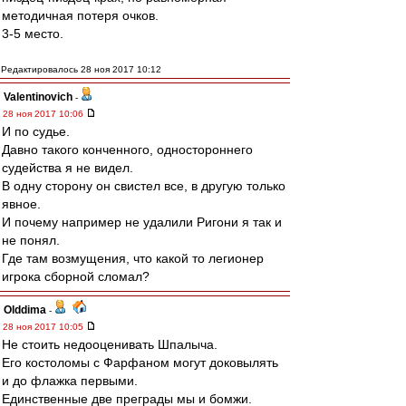
методичная потеря очков.
3-5 место.
Редактировалось 28 ноя 2017 10:12
Valentinovich
-
28 ноя 2017 10:06
И по судье.
Давно такого конченного, одностороннего
судейства я не видел.
В одну сторону он свистел все, в другую только
явное.
И почему например не удалили Ригони я так и
не понял.
Где там возмущения, что какой то легионер
игрока сборной сломал?
Olddima
-
28 ноя 2017 10:05
Не стоить недооценивать Шпалыча.
Его костоломы с Фарфаном могут доковылять
и до флажка первыми.
Единственные две преграды мы и бомжи.