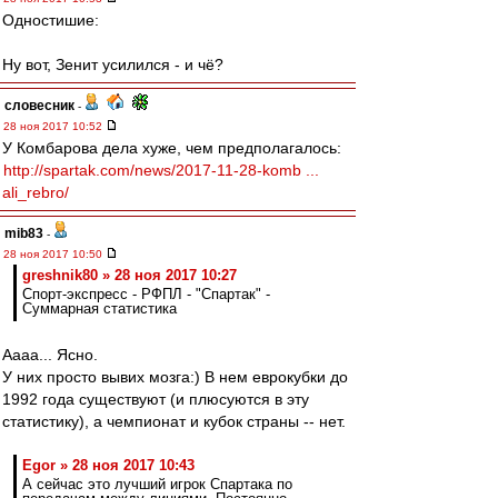
Одностишие:
Ну вот, Зенит усилился - и чё?
словесник
-
28 ноя 2017 10:52
У Комбарова дела хуже, чем предполагалось:
http://spartak.com/news/2017-11-28-komb ...
ali_rebro/
mib83
-
28 ноя 2017 10:50
greshnik80 » 28 ноя 2017 10:27
Спорт-экспресс - РФПЛ - "Спартак" -
Суммарная статистика
Аааа... Ясно.
У них просто вывих мозга:) В нем еврокубки до
1992 года существуют (и плюсуются в эту
статистику), а чемпионат и кубок страны -- нет.
Egor » 28 ноя 2017 10:43
А сейчас это лучший игрок Спартака по