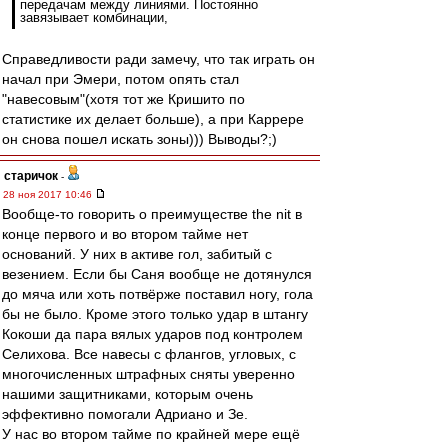
передачам между линиями. Постоянно
завязывает комбинации,
Справедливости ради замечу, что так играть он
начал при Эмери, потом опять стал
"навесовым"(хотя тот же Кришито по
статистике их делает больше), а при Каррере
он снова пошел искать зоны))) Выводы?;)
старичок
-
28 ноя 2017 10:46
Вообще-то говорить о преимуществе the nit в
конце первого и во втором тайме нет
оснований. У них в активе гол, забитый с
везением. Если бы Саня вообще не дотянулся
до мяча или хоть потвёрже поставил ногу, гола
бы не было. Кроме этого только удар в штангу
Кокоши да пара вялых ударов под контролем
Селихова. Все навесы с флангов, угловых, с
многочисленных штрафных сняты уверенно
нашими защитниками, которым очень
эффективно помогали Адриано и Зе.
У нас во втором тайме по крайней мере ещё