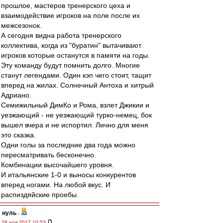
прошлое, мастеров тренерского цеха и
взаимодействие игроков на поле после их
межсезонок.
А сегодня видна работа тренерского
коллектива, когда из "буратин" вытачивают
игроков которые останутся в памяти на годы.
Эту команду будут помнить долго. Многие
станут легендами. Один кэп чего стоит, тащит
вперед на жилах. Солнечный Антоха и хитрый
Адриано.
Семижильный ДимКо и Рома, взлет Джикии и
уезжающий - не уезжающий турко-немец, бок
вышел вчера и не испортил. Лично для меня
это сказка.
Одни голы за последние два года можно
пересматривать бесконечно.
Комбинации высочайшего уровня.
И итальянские 1-0 и выносы конкурентов
вперед ногами. На любой вкус. И
распиздяйские проебы.
нуль
-
28 ноя 2017 10:53