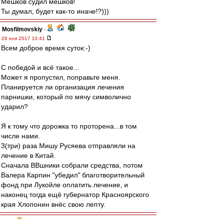
Мешков судил мешков!
Ты думал, будет как-то иначе!?)))
Mosfilmovskiy
-
28 ноя 2017 10:41
Всем доброе время суток:-)
С победой и всё такое...
Может я пропустил, поправьте меня.
Планируется ли организация лечения
парнишки, который по мячу символично
ударил?
Я к тому что дорожка то проторена...в том
числе нами.
3(три) раза Мишу Русяева отправляли на
лечение в Китай.
Сначала ВВшники собрали средства, потом
Валера Карпин "убедил" благотворительный
фонд при Лукойле оплатить лечение, и
наконец тогда ещё губернатор Красноярского
края Хлопонин внёс свою лепту.