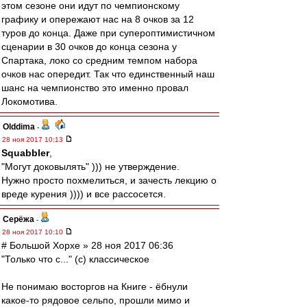
этом сезоне они идут по чемпионскому
графику и опережают нас на 8 очков за 12
туров до конца. Даже при супероптимистичном
сценарии в 30 очков до конца сезона у
Спартака, локо со средним темпом набора
очков нас опередит. Так что единственный наш
шанс на чемпионство это именно провал
Локомотива.
Olddima
-
28 ноя 2017 10:13
Squabbler
,
"Могут доковылять" ))) не утверждение.
Нужно просто похмелиться, и зачесть лекцию о
вреде курения )))) и все рассосется.
Серёжа
-
28 ноя 2017 10:10
# Большой Хорхе » 28 ноя 2017 06:36
"Только что с..." (с) классическое
Не понимаю восторгов на Книге - ёбнули
какое-то рядовое сельпо, прошли мимо и