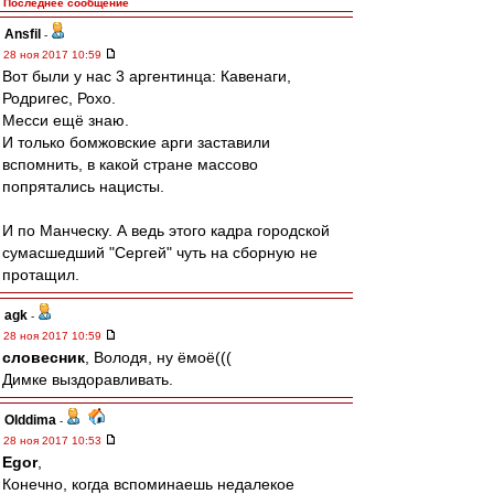
Последнее сообщение
Ansfil
-
28 ноя 2017 10:59
Вот были у нас 3 аргентинца: Кавенаги,
Родригес, Рохо.
Месси ещё знаю.
И только бомжовские арги заставили
вспомнить, в какой стране массово
попрятались нацисты.
И по Манческу. А ведь этого кадра городской
сумасшедший "Сергей" чуть на сборную не
протащил.
agk
-
28 ноя 2017 10:59
словесник
, Володя, ну ёмоё(((
Димке выздоравливать.
Olddima
-
28 ноя 2017 10:53
Egor
,
Конечно, когда вспоминаешь недалекое