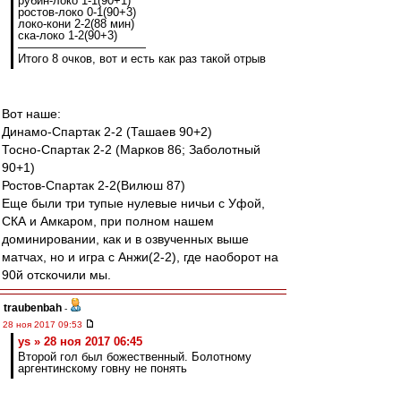
рубин-локо 1-1(90+1)
ростов-локо 0-1(90+3)
локо-кони 2-2(88 мин)
ска-локо 1-2(90+3)
———————————
Итого 8 очков, вот и есть как раз такой отрыв
Вот наше:
Динамо-Спартак 2-2 (Ташаев 90+2)
Тосно-Спартак 2-2 (Марков 86; Заболотный
90+1)
Ростов-Спартак 2-2(Вилюш 87)
Еще были три тупые нулевые ничьи с Уфой,
СКА и Амкаром, при полном нашем
доминировании, как и в озвученных выше
матчах, но и игра с Анжи(2-2), где наоборот на
90й отскочили мы.
traubenbah
-
28 ноя 2017 09:53
ys » 28 ноя 2017 06:45
Второй гол был божественный. Болотному
аргентинскому говну не понять