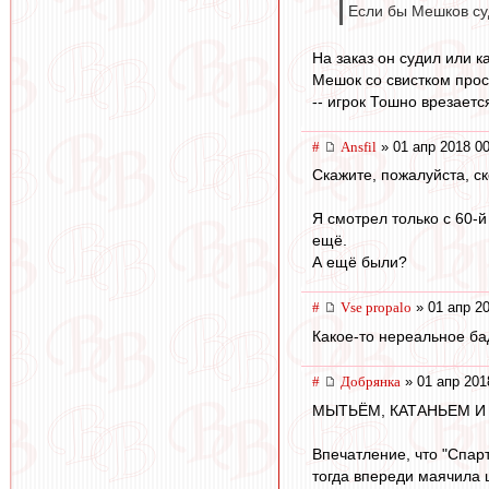
Если бы Мешков су
На заказ он судил или к
Мешок со свистком прос
-- игрок Тошно врезаетс
#
Ansfil
» 01 апр 2018 00
Скажите, пожалуйста, с
Я смотрел только с 60-
ещё.
А ещё были?
#
Vse propalo
» 01 апр 20
Какое-то нереальное б
#
Добрянка
» 01 апр 201
МЫТЬЁМ, КАТАНЬЕМ И
Впечатление, что "Спар
тогда впереди маячила 