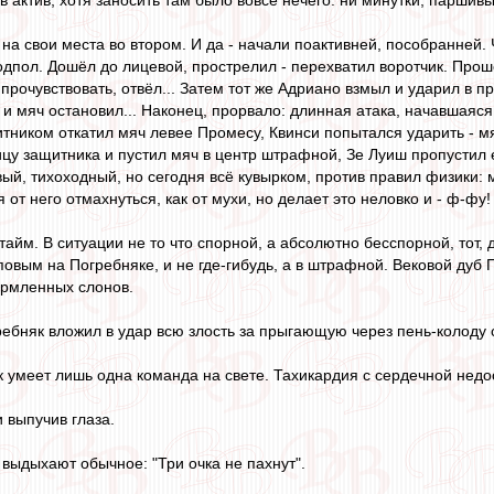
 на свои места во втором. И да - начали поактивней, пособранней.
одпол. Дошёл до лицевой, прострелил - перехватил воротчик. Прошё
 прочувствовать, отвёл... Затем тот же Адриано взмыл и ударил в п
 и мяч остановил... Наконец, прорвало: длинная атака, начавшаяся
тником откатил мяч левее Промесу, Квинси попытался ударить - мяч
у защитника и пустил мяч в центр штрафной, Зе Луиш пропустил ег
вый, тихоходный, но сегодня всё кувырком, против правил физики:
 от него отмахнуться, как от мухи, но делает это неловко и - ф-фу! 
тайм. В ситуации не то что спорной, а абсолютно бесспорной, тот, 
вым на Погребняке, и не где-гибудь, а в штрафной. Вековой дуб По
ормленных слонов.
бняк вложил в удар всю злость за прыгающую через пень-колоду су
к умеет лишь одна команда на свете. Тахикардия с сердечной недост
 выпучив глаза.
выдыхают обычное: "Три очка не пахнут".