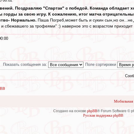
8 00:02
овений. Поздравляю "Спартак" с победой. Команда обладает х
ы горды за свою игру. К сожалению, итог матча отрицательны
ство- Нормально.
Паша Погреб,может быть и сукин сын,но он...не
 и сбежавшего за трофеями" :) наверное это с возрастом приходи
00:00
Показать сообщения за:
Поле сортировки
Сооб
 ВВ
Мобильная 
Создано на основе
phpBB
® Forum Software © 
Русская поддержка phpBB