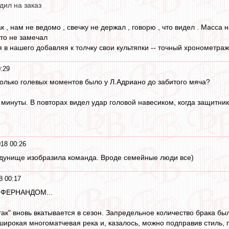
дил на заказ
ак , нам не ведомо , свечку не держал , говорю , что видел . Масса 
то не замечал
я в нашего добавляя к толчку свои культяпки -- точный хронометраж
:29
колько голевых моментов было у Л.Адриано до забитого мяча?
й минуты. В повторах видел удар головой навесиком, когда защитни
18 00:26
адунище изобразила команда. Вроде семейные люди все)
8 00:17
 ФЕРНАНДОМ...
так" вновь вкатывается в сезон. Запредельное количество брака бы
широкая многоматчевая река и, казалось, можно подправив стиль, 