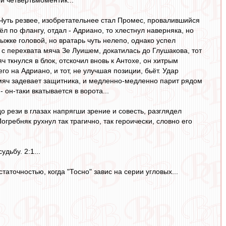
 Чуть резвее, изобретательнее стал Промес, провалившийся
л по флангу, отдал - Адриано, то хлестнул наверняка, но
рыжке головой, но вратарь чуть нелепо, однако успел
 с перехвата мяча Зе Луишем, докатилась до Глушакова, тот
 ткнулся в блок, отскочил вновь к Антохе, он хитрым
о на Адриано, и тот, не улучшая позиции, бьёт. Удар
 мяч задевает защитника, и медленно-медленно парит рядом
- он-таки вкатывается в ворота...
до рези в глазах напрягши зрение и совесть, разглядел
гребняк рухнул так трагично, так героически, словно его
дьбу. 2:1...
аточностью, когда "Тосно" завис на серии угловых...