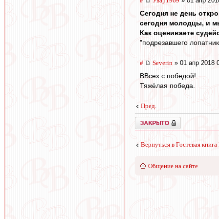
#
Увар1969
» 01 апр 201
Сегодня не день откр
сегодня молодцы, и м
Как оцениваете судей
"подрезавшего лопатник
#
Severin
» 01 апр 2018 
ВВсех с победой!
Тяжёлая победа.
Пред.
Закрыто
Вернуться в Гостевая книга
Общение на сайте