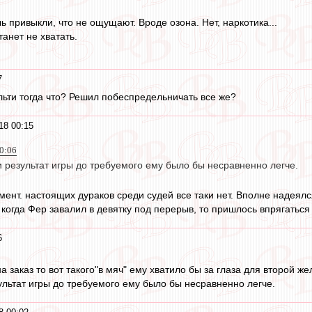
ль привыкли, что не ощущают. Вроде озона. Нет, наркотика...
станет не хватать.
7
льти тогда что? Решил побеспредельничать все же?
18 00:15
0:06
и результат игры до требуемого ему было бы несравненно легче.
омент. настоящих дураков среди судей все таки нет. Вполне надеял
 когда Фер завалил в девятку под перерыв, то пришлось впрягаться
6
 заказ то вот такого"в мяч" ему хватило бы за глаза для второй же
зультат игры до требуемого ему было бы несравненно легче.