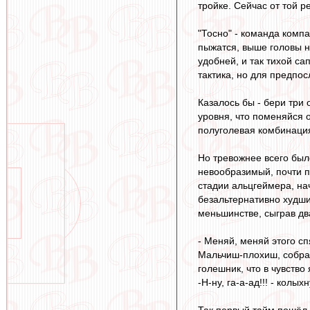
тройке. Сейчас от той р
"Тосно" - команда компа
пыжатся, выше головы не
удобней, и так тихой са
тактика, но для предпос
Казалось бы - бери три 
уровня, что поменяйся о
полуголевая комбинация
Но тревожнее всего было
невообразимый, почти пе
стадии альцгеймера, нач
безальтернативно худши
меньшинстве, сыграв дв
- Меняй, меняй этого сп
Мальчиш-плохиш, собрав
голешник, что в чувство
-Н-ну, га-а-ад!!! - колы
Так первый тайм пошёл в