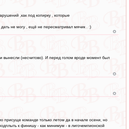
нарушений ,как под копирку , которые
 дать не могу , ещё не пересматривал мячик . :)
ки вынесли (несчитово). И перед голом вроде момент был
ло присуще команде только летом да в начале осени, но
подплыть к финишу - как минимум - в лигочемпионской