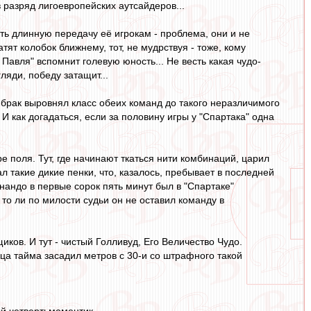
в разряд лигоевропейских аутсайдеров...
ать длинную передачу её игрокам - проблема, они и не
тят колобок ближнему, тот, не мудрствуя - тоже, кому
 Павля" вспомнит голевую юность... Не весть какая чудо-
гляди, победу затащит...
Но брак выровнял класс обеих команд до такого неразличимого
И как догадаться, если за половину игры у "Спартака" одна
е поля. Тут, где начинают ткаться нити комбинаций, царил
л такие дикие пенки, что, казалось, пребывает в последней
рнандо в первые сорок пять минут был в "Спартаке"
то ли по милости судьи он не оставил команду в
иков. И тут - чистый Голливуд, Его Величество Чудо.
ца тайма засадил метров с 30-и со штрафного такой
й четвертьмоментик...