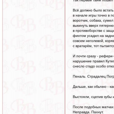
Всё должно было встать
в начале игры точно в п
воротчик, собака, сумел
выкинуть вверх пятерню
в противоборстве с защи
финтом усадил на задниц
совсем неголевой, коря
с вратарём, тот пытается
И почти сразу - рефери-
нарушение правил Кутепо
снесло стадо особо отк
Пеналь. Страдалец Погре
Дальше, как обычно - ка
Выстояли, сцепив зубы и
После подобных матчах 
Неправда. Пахнут.