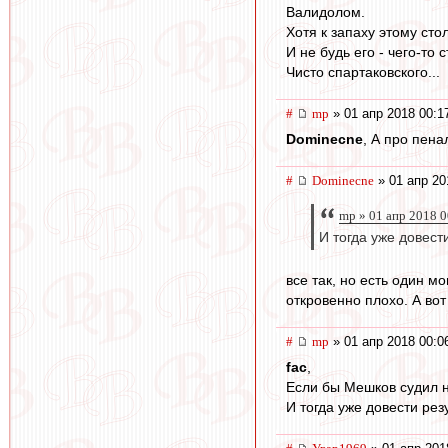
Валидолом.
Хотя к запаху этому сто
И не будь его - чего-то 
Чисто спартаковского...
#
mp
» 01 апр 2018 00:1
Dominecne
, А про пена
#
Dominecne
» 01 апр 20
mp » 01 апр 2018 0
И тогда уже довест
все так, но есть один м
откровенно плохо. А вот
#
mp
» 01 апр 2018 00:0
fac
,
Если бы Мешков судил на
И тогда уже довести ре