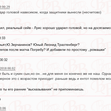
8 00:29
дар головой навесиком, когда защитники вынесли (несчитово)
л, реальный сейв - Луис хорошо ударил головой, но на досягаемой
0:33
ньят,Ю.Зерчанинов? Юный Леонид Трахтенберг?
утепов после матча Погребу? И добавили по простому ,,ромашки"
00:32
 2018 00:02
быть и сукин сын,но он...не,для меня он конечно же не наш .Одн
верное это с возрастом приходит .раньше ведь и ентот помелом м
то ты его ранние "высказывания" не припоминаешь.
9
0:06