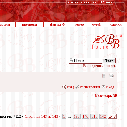
орумы
прогнозы
фан-клуб
юмор
музей
ссылки
Расширенный поиск
FAQ
Регистрация
Вход
Календарь ВВ
143
щений: 7112 •
Страница
143
из
143
•
1
...
139
140
141
142