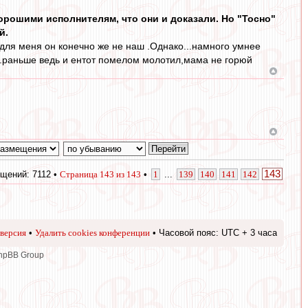
орошими исполнителям, что они и доказали. Но "Тосно"
й.
,для меня он конечно же не наш .Однако...намного умнее
т .раньше ведь и ентот помелом молотил,мама не горюй
143
щений: 7112 •
Страница
143
из
143
•
1
...
139
140
141
142
версия
•
Удалить cookies конференции
• Часовой пояс: UTC + 3 часа
phpBB Group