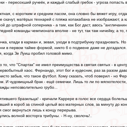
еки - пересохший ручеёк, и каждый слабый гребок - угроза попасть 
ктная, с коротким и средним пасом, она словно бы вяжет игру, отд
 скачут, матёрых технарей с пляжа копакабана не изображают, а ка
пой до штрафной соперника - а там, как Бог даст, авось "англичанин
ледней команды чемпионата вполне - не тут, так там ничейку, а то, 
очка, клади в карман и, зевая, уходи в подтрибунку праздновать. 
ни в первом тайме формой, никто б о подмене даже не догадался. 
, когда Зе Луиш пробил головой мимо.
 то, что "Спартак" не имел преимущества в святая святых - в центр
рвобытный хаос. Фернандо, этот бог и кудесник, раз за разом дава
исто забыв, что такое футбол. Кому сказать, чтоб поверил - но Фе
м. И чудовищный брак - ещё семечки. Лишь то ли по мягкотелости, 
ажды непозволительно грубо...
ятившего бразильца! - кричали Каррере в голос все сердца болельщ
ший в короб за спиной целый воз матерных слов, за минуту до кон
 я смог вернуться лишь к концу перерыва.
хнулись волной восторга трибуны. - Н-ну, сволочь!..
 актив, хотя заносить там было вовсе нечего: ни минутки, паршивы