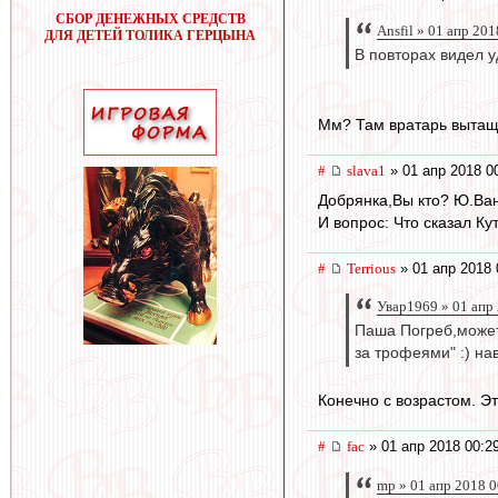
СБОР ДЕНЕЖНЫХ СРЕДСТВ
Ansfil » 01 апр 201
ДЛЯ ДЕТЕЙ ТОЛИКА ГЕРЦЫНА
В повторах видел у
Мм? Там вратарь вытащи
#
slava1
» 01 апр 2018 0
Добрянка,Вы кто? Ю.Ва
И вопрос: Что сказал К
#
Terrious
» 01 апр 2018 
Увар1969 » 01 апр
Паша Погреб,может 
за трофеями" :) на
Конечно с возрастом. Э
#
fac
» 01 апр 2018 00:2
mp » 01 апр 2018 0