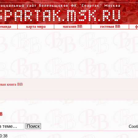
оманда
карта мира
магазин ВВ
гостевая ВВ
ф
вая книга ВВ
18
Сооб
0:38