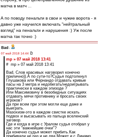
матча в матч ...
А по поводу пенальти в свои и чужие ворота - я
давно уже научился включать "нейтральный
взгляд" на пенальти и нарушения :) Уж после
матча так точно :)
Bad
-
07 май 2018 14:44
mp » 07 май 2018 13:41
# mp » 07 май 2018 13:41
Bad, Слов красивых наговорил конечно
прилично)).А по сути-то?Судья подтолкнул
Глушакова или Фернандо отдавать кривые
пасы на 3 метра и недобегать/недоигрывать
практически в каждом эпизоде ?
Или Максимовичу в безобидных ситуациях
отдавать мячи противнику и бросать своих
игроков?
Да при всем при этом могли еще даже и
выиграть.
Мазохизм-это в каждом свистке искать
подвох и высасывать из пальца вселенский
заговор.
Где и когда в игре с Уралом судья отобрал у
нас эти "важнейшие очки"?
Да конечно судья может прибить.Как
прибивали не раз и не два.Может и с Динамо