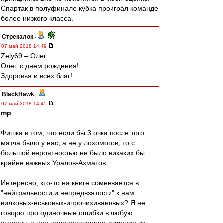
Спартак в полуфинале кубка проиграл команде
более низкого класса.
Стрекалок
-
07 май 2018 14:49
Zely69 – Олег
Олег, с днем рождения!
Здоровья и всех благ!
BlackHawk
-
07 май 2018 14:45
mp
Фишка в том, что если бы 3 очка после того
матча было у нас, а не у лохомотов, то с
большой вероятностью не было никаких бы
крайне важных Уралов-Ахматов.
Интересно, кто-то на книге сомневается в
"нейтральности и непредвзятости" к нам
вилковых-еськовых-ипрочихивановых? Я не
говорю про одиночные ошибки в любую
сторону, а про целеправленное душение из