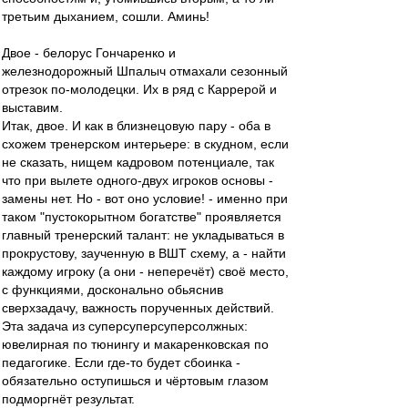
третьим дыханием, сошли. Аминь!
Двое - белорус Гончаренко и
железнодорожный Шпалыч отмахали сезонный
отрезок по-молодецки. Их в ряд с Каррерой и
выставим.
Итак, двое. И как в близнецовую пару - оба в
схожем тренерском интерьере: в скудном, если
не сказать, нищем кадровом потенциале, так
что при вылете одного-двух игроков основы -
замены нет. Но - вот оно условие! - именно при
таком "пустокорытном богатстве" проявляется
главный тренерский талант: не укладываться в
прокрустову, заученную в ВШТ схему, а - найти
каждому игроку (а они - неперечёт) своё место,
с функциями, досконально обьяснив
сверхзадачу, важность порученных действий.
Эта задача из суперсуперсуперсолжных:
ювелирная по тюнингу и макаренковская по
педагогике. Если где-то будет сбоинка -
обязательно оступишься и чёртовым глазом
подморгнёт результат.