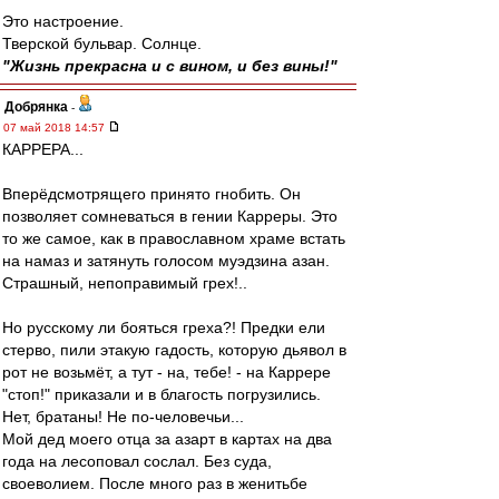
Это настроение.
Тверской бульвар. Солнце.
"Жизнь прекрасна и с вином, и без вины!"
Добрянка
-
07 май 2018 14:57
КАРРЕРА...
Вперёдсмотрящего принято гнобить. Он
позволяет сомневаться в гении Карреры. Это
то же самое, как в православном храме встать
на намаз и затянуть голосом муэдзина азан.
Страшный, непоправимый грех!..
Но русскому ли бояться греха?! Предки ели
стерво, пили этакую гадость, которую дьявол в
рот не возьмёт, а тут - на, тебе! - на Каррере
"стоп!" приказали и в благость погрузились.
Нет, братаны! Не по-человечьи...
Мой дед моего отца за азарт в картах на два
года на лесоповал сослал. Без суда,
своеволием. После много раз в женитьбе