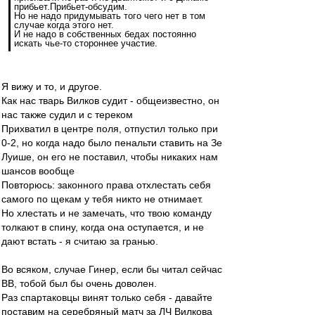
прибьет.Прибьет-обсудим.
Но не надо придумывать того чего нет в том
случае когда этого нет.
И не надо в собственных бедах постоянно
искать чье-то стороннее участие.
Я вижу и то, и другое.
Как нас тварь Вилков судит - общеизвестно, он
нас также судил и с тереком
Прихватил в центре поля, отпустил только при
0-2, но когда надо было пенальти ставить на Зе
Луише, он его не поставил, чтобы никаких нам
шансов вообще
Повторюсь: законного права отхлестать себя
самого по щекам у тебя никто не отнимает.
Но хлестать и не замечать, что твою команду
толкают в спину, когда она оступается, и не
дают встать - я считаю за гранью.
Во всяком, случае Гинер, если бы читал сейчас
ВВ, тобой был бы очень доволен.
Раз спартаковцы винят только себя - давайте
поставим на серебряный матч за ЛЧ Вилкова