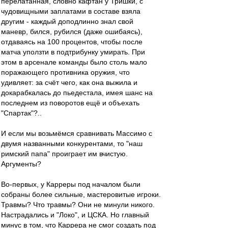
перелатанная, словно кафтан у Тришки, с
чудовищными заплатами в составе взяла
другим - каждый доподлинно знал свой
маневр, бился, рубился (даже ошибаясь),
отдаваясь на 100 процентов, чтобы после
матча уползти в подтрибунку умирать. При
этом в арсенале команды было столь мало
поражающего противника оружия, что
удивляет: за счёт чего, как она выжила и
докарабкалась до пьедестала, имея шанс на
последнем из поворотов ещё и объехать
"Спартак"?..
И если мы возьмёмся сравнивать Массимо с
двумя названными конкурентами, то "наш
римский папа" проиграет им вчистую.
Аргументы?
Во-первых, у Карреры под началом были
собраны более сильные, мастеровитые игроки.
Травмы? Что травмы? Они не минули никого.
Настрадались и "Локо", и ЦСКА. Но главный
минус в том, что Каррера не смог создать под