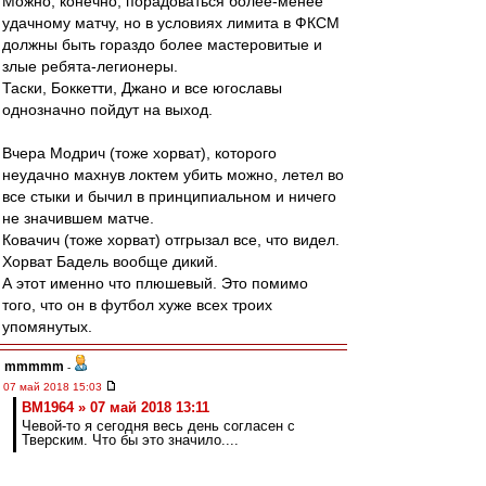
Можно, конечно, порадоваться более-менее
удачному матчу, но в условиях лимита в ФКСМ
должны быть гораздо более мастеровитые и
злые ребята-легионеры.
Таски, Боккетти, Джано и все югославы
однозначно пойдут на выход.
Вчера Модрич (тоже хорват), которого
неудачно махнув локтем убить можно, летел во
все стыки и бычил в принципиальном и ничего
не значившем матче.
Ковачич (тоже хорват) отгрызал все, что видел.
Хорват Бадель вообще дикий.
А этот именно что плюшевый. Это помимо
того, что он в футбол хуже всех троих
упомянутых.
mmmmm
-
07 май 2018 15:03
BM1964 » 07 май 2018 13:11
Чевой-то я сегодня весь день согласен с
Тверским. Что бы это значило....