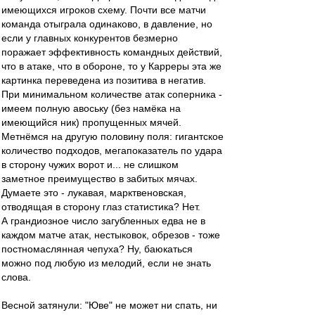
имеющихся игроков схему. Почти все матчи
команда отыграла одинаково, в давление, но
если у главных конкурентов безмерно
поражает эффективность командных действий,
что в атаке, что в обороне, то у Карреры эта же
картинка переведена из позитива в негатив.
При минимальном количестве атак соперника -
имеем полную авоську (без намёка на
имеющийся ник) пропущенных мячей.
Метнёмся на другую половину поля: гигантское
количество подходов, мегапоказатель по удара
в сторону чужих ворот и... не слишком
заметное преимущество в забитых мячах.
Думаете это - лукавая, марктвеновская,
отводящая в сторону глаз статистика? Нет.
А грандиозное число загубленных едва не в
каждом матче атак, нестыковок, обрезов - тоже
постномаслянная чепуха? Ну, баюкаться
можно под любую из мелодий, если не знать
слова.
Весной затянули: "Юве" не может ни спать, ни