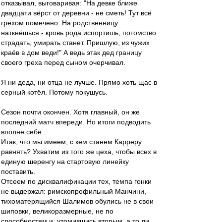
отказывал, выговаривая: "На девке ближе
двадцати вёрст от деревни - не сметь! Тут всё
грехом помечено. На родственницу
наткнёшься - кровь рода испортишь, потомство
страдать, умирать станет. Пришлую, из чужих
краёв в дом веди!" А ведь этак дед границу
своего греха перед сыном очерчивал.
Я ни деда, ни отца не лучше. Прямо хоть щас в
серный котёл. Потому покушусь.
Сезон почти окончен. Хотя главный, он же
последний матч впереди. Но итоги подводить
вполне себе...
Итак, что мы имеем, с кем станем Карреру
равнять? Ухватим из того же цеха, чтобы всех в
единую шеренгу на стартовую линейку
поставить.
Отсеем по дисквалификации тех, темпа гонки
не выдержал: римскопрофильный Манчини,
тихоматерящийся Шалимов обулись не в свои
шиповки, великоразмерные, не по
способностям и, утомившись вторым, а то ли