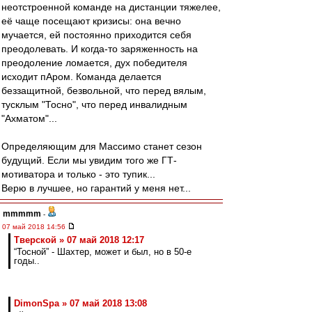
неотстроенной команде на дистанции тяжелее,
её чаще посещают кризисы: она вечно
мучается, ей постоянно приходится себя
преодолевать. И когда-то заряженность на
преодоление ломается, дух победителя
исходит пАром. Команда делается
беззащитной, безвольной, что перед вялым,
тусклым "Тосно", что перед инвалидным
"Ахматом"...
Определяющим для Массимо станет сезон
будущий. Если мы увидим того же ГТ-
мотиватора и только - это тупик...
Верю в лучшее, но гарантий у меня нет...
mmmmm
-
07 май 2018 14:56
Тверской » 07 май 2018 12:17
“Тосной” - Шахтер, может и был, но в 50-е
годы..
DimonSpa » 07 май 2018 13:08