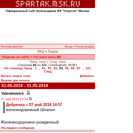
Официальный сайт болельщиков ФК "Спартак" Москва
Полная версия
Вход
•
Регистрация
FAQ
•
Поиск
Общение на сайте
Гостевая книга ВВ
»
Пред. тема
|
След. тема
Страница
84
из
121
[ Сообщений: 6038 ]
На страницу
Пред.
1
...
81
,
82
,
83
,
84
,
85
,
86
,
87
...
121
След.
Начать новую тему
Добавить
Версия для печати
01.05.2018 - 31.05.2018
Valentinovich
-
07 май 2018 15:24
Добрянка » 07 май 2018 14:57
железнодорожный Шпалыч
Железнодорожно-рожденный
Последнее сообщение