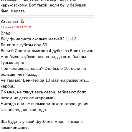
харьковскому. Вот такой, если бы у бабушки
был, малята.
Cтаканов
-
07 май 2018 14:23
Влад
Лч у финалиста сколько матчей? 11-12
Ла лига с кубком под 50
Если б Спартак выиграл 4 дубля за 5 лет, лично
мне было глубоко пох на лч, да хоть бы там
Гунько играл.
При чем здесь челси? Это было 10, если не
больше, лет назад.
Че там мог Бенитес за 10 матчей развалить...
харош...
По мне, не тянут весь сезон, забивают болт,
потом их делают «героями».
Никогда они не вызывали такого отвращения,
как последние три года.
Ща будет лучший футбол в мире - стыки в
чемпиеншипе.