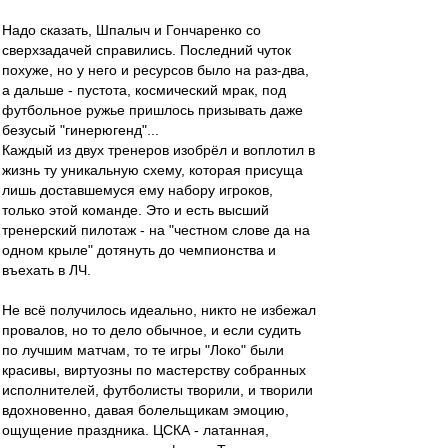
Надо сказать, Шпалыч и Гончаренко со
сверхзадачей справились. Последний чуток
похуже, но у него и ресурсов было на раз-два,
а дальше - пустота, космический мрак, под
футбольное ружье пришлось призывать даже
безусый "гинерюгенд"...
Каждый из двух тренеров изобрёл и воплотил в
жизнь ту уникальную схему, которая присуща
лишь доставшемуся ему набору игроков,
только этой команде. Это и есть высший
тренерский пилотаж - на "честном слове да на
одном крыле" дотянуть до чемпионства и
въехать в ЛЧ.
Не всё получилось идеально, никто не избежал
провалов, но то дело обычное, и если судить
по лучшим матчам, то те игры "Локо" были
красивы, виртуозны по мастерству собранных
исполнителей, футболисты творили, и творили
вдохновенно, давая болельщикам эмоцию,
ощущение праздника. ЦСКА - латанная,