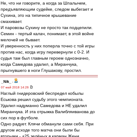
Не, что ни говорите, а когда за Шпалычем,
предъявляющим судейке, следом выбегает и
Сухина, это на типичное крышевание
смахивает.
И паровозы Сухину не просто так подцепили.
Семин - тертый калач, понимает, в этой войне
мелочей не бывает.
И уверенность у них поперла точно с той игры
против нас, когда игру перевернули с 0-2. И
судья там был главным героем однозначно,
когда Самедова удалил, а Миранчука,
прыгнувшего в ноги Глушакову, простил.
_Nik_
-
07 май 2018 14:26
Наглый гнидеровский беспредел кобылы
Еськова решил судьбу этого чемпионата.
Удалил надуманно Самедова и НЕ удалил
Миранчука. И эта отрыжка Валибляиванова до
сих пор в футболе.
Одно радует. Клячи обманули сами себя. При
другом исходе того матча они были бы
вторыми - +25 зелёных в карман Жени