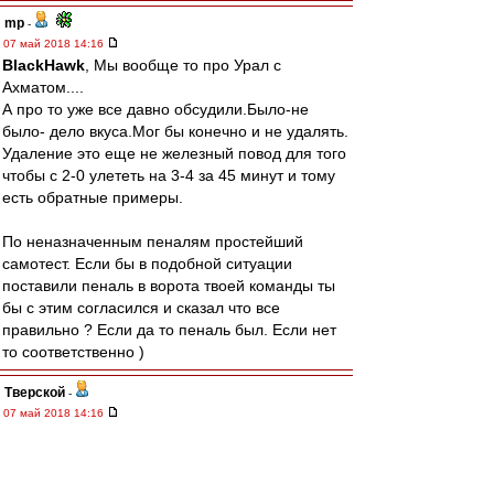
mp
-
07 май 2018 14:16
BlackHawk
, Мы вообще то про Урал с
Ахматом....
А про то уже все давно обсудили.Было-не
было- дело вкуса.Мог бы конечно и не удалять.
Удаление это еще не железный повод для того
чтобы с 2-0 улететь на 3-4 за 45 минут и тому
есть обратные примеры.
По неназначенным пеналям простейший
самотест. Если бы в подобной ситуации
поставили пеналь в ворота твоей команды ты
бы с этим согласился и сказал что все
правильно ? Если да то пеналь был. Если нет
то соответственно )
Тверской
-
07 май 2018 14:16
BM1964
, "Это хуже народа. Это лучшие люди
города.” (УД)