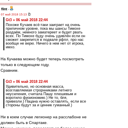
flint
-
07 май 2018 15:13
Gt3 » 06 май 2018 22:44
Похоже Кучаев всё-таки заиграет на очень
приличном уровне, пока мы шансы Тимохе
раздаём, немного заматереет и будет рвать
всех. По Тимохе буду очень удивлён если он
сможет закрепится в подвале рфпл, про нас
вообще не верю. Ничего в нем нет от игрока,
имхо.
На Кучаева можно будет теперь посмотреть
только в следующем году.
Сравним.
Gt3 » 06 май 2018 22:44
Удивительно, но основная масса,
возглавляемая строрнниками летнего
неусиления, считала Пашу плюшевым и
воротило физиономию.) Не то, бля,
привезли.) Пацана нужно оставлять, если все
стороны будут за и ценник гуманный.)
Ни в коем случае легионер на расслабоне не
должен быть в Спартаке.