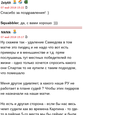
Zely69
-
07 май 2018 15:22
Спасибо за поздравления! :)
Squabbler
, да, с вами хорошо :)))
NikNik
-
07 май 2018 15:17
Ну скажем так - удаление Самедова в том
матче это пиздец и не надо что вот есть
примеры и в меньшинстве и т.д. прям
послушаешь тут местных победителей по
жизни - одно только хочется спросить какого
они Спартак то не купили с таким подходом,
что помешало
Меня другое удивляет, а какого наше РУ не
работает в плане судей ? Чтобы этих пидаров
не назначали на наши матчи.
Но есть и другая сторона - если бы нас весь
чемп судили как во времена Карпина - то где-
то в районе 5-го места мы бы сейчас и были.