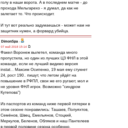
голу в наши ворота. А в последнем матче - до
прохода Мельгарехо - я думал, да как не
залетает то. Что происходит.
И тут вот реально задумаешься - может нам не
защитник нужен, а форвард убийца.
DimonSpa
-
07 май 2018 15:14
Факел Воронеж вылетел, команда много
пропустила, но один из лучших ЦЗ ФНЛ в этой
команде, если не лучший видимо версия
instat... Максим Осипенко, 19 мая ему стукнет
24, рост 190.. пишут, что летом уйдёт на
повышение в РФПЛ, свои же его ругают, мол и
не уровня ФНЛ игрок. Возможно "синдром
Кутепова")
Из паспортов из команд ниже первой пятерки в
этом сезоне понравились: Ташаев, Полуяхтов,
Семёнов, Швец, Емельянов, Стоцкий,
Меркулов, Беленов, Обляков и наш Пантелеев
в первой половине сезона особенно.