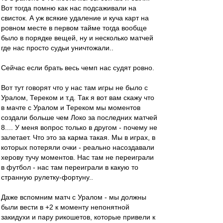
Вот тогда помню как нас подсаживали на
свисток. А уж всякие удаление и куча карт на
ровном месте в первом тайме тогда вообще
было в порядке вещей, ну и несколько матчей
где нас просто судьи уничтожали..
Сейчас если брать весь чемп нас судят ровно.
Вот тут говорят что у нас там игры не было с
Уралом, Тереком и т.д. Так я вот вам скажу что
в мачте с Уралом и Тереком мы моментов
создали больше чем Локо за последних матчей
8.... У меня вопрос только в другом - почему не
залетает. Что это за карма такая. Мы в играх, в
которых потеряли очки - реально насоздавали
херову тучу моментов. Нас там не переиграли
в футбол - нас там переиграли в какую то
странную рулетку-фортуну..
Даже вспомним матч с Уралом - мы должны
были вести в +2 к моменту непонятной
закидухи и пару рикошетов, которые привели к