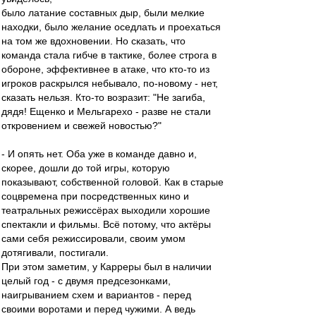
было латание составных дыр, были мелкие
находки, было желание оседлать и проехаться
на том же вдохновении. Но сказать, что
команда стала гибче в тактике, более строга в
обороне, эффективнее в атаке, что кто-то из
игроков раскрылся небывало, по-новому - нет,
сказать нельзя. Кто-то возразит: "Не загиба,
дядя! Ещенко и Мельгарехо - разве не стали
откровением и свежей новостью?"
- И опять нет. Оба уже в команде давно и,
скорее, дошли до той игры, которую
показывают, собственной головой. Как в старые
соцвремена при посредственных кино и
театральных режиссёрах выходили хорошие
спектакли и фильмы. Всё потому, что актёры
сами себя режиссировали, своим умом
дотягивали, постигали.
При этом заметим, у Карреры был в наличии
целый год - с двумя предсезонками,
наигрыванием схем и вариантов - перед
своими воротами и перед чужими. А ведь