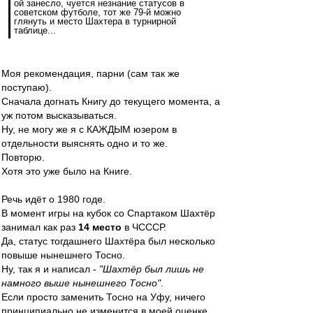
ой занесло, чуется незнание статусов в
советском футболе, тот же 79-й можно
глянуть и место Шахтера в турнирной
таблице...
Моя рекомендация, парни (сам так же
поступаю).
Сначала догнать Книгу до текущего момента, а
уж потом высказываться.
Ну, не могу же я с КАЖДЫМ юзером в
отдельности выяснять одно и то же.
Повторю.
Хотя это уже было на Книге.
Речь идёт о 1980 годе.
В момент игры на кубок со Спартаком Шахтёр
занимал как раз
14 место
в ЧСССР.
Да, статус тогдашнего Шахтёра был несколько
повыше нынешнего Тосно.
Ну, так я и написал -
"Шахтёр был лишь не
намного выше нынешнего Тосно"
.
Если просто заменить Тосно на Уфу, ничего
принципиально не изменится в моей оценке.