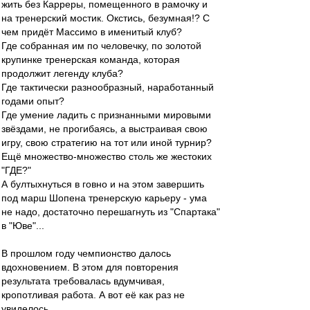
жить без Карреры, помещенного в рамочку и
на тренерский мостик. Окстись, безумная!? С
чем придёт Массимо в именитый клуб?
Где собранная им по человечку, по золотой
крупинке тренерская команда, которая
продолжит легенду клуба?
Где тактически разнообразный, наработанный
годами опыт?
Где умение ладить с признанными мировыми
звёздами, не прогибаясь, а выстраивая свою
игру, свою стратегию на тот или иной турнир?
Ещё множество-множество столь же жестоких
"ГДЕ?"
А бултыхнуться в говно и на этом завершить
под марш Шопена тренерскую карьеру - ума
не надо, достаточно перешагнуть из "Спартака"
в "Юве"...
В прошлом году чемпионство далось
вдохновением. В этом для повторения
результата требовалась вдумчивая,
кропотливая работа. А вот её как раз не
увиделось,