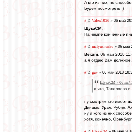
А кто из них, не способ
Будем посмотреть ;)
#
Valex1956
» 06 май 20
ЩукаСМ
,
На чемпе конченные пид
#
malyushenko
» 06 май 
Berzini
, 06 май 2018 11:
а я отдаю Вам должное,
#
gav
» 06 май 2018 18:
ЩукаСМ » 06 май 2
а что, Талалаева и
ну смотрим кто имеет ш
Динамо, Урал, Рубин, Ах
ну и кого из них способ
хотя, конечно, Оренбург
#
ЩукаСМ
» 06 май 201