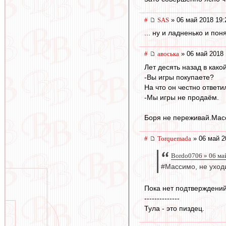
#
SAS
» 06 май 2018 19:
... ну и ладненько и по
#
авоська
» 06 май 2018 
Лет десять назад в как
-Вы игры покупаете?
На что он честно ответи
-Мы игры не продаём.
Боря не переживай.Масс
#
Torquemada
» 06 май 2
Bordo0706 » 06 ма
#Массимо, не уход
Пока нет подтверждений,
--------------
Тула - это пиздец.