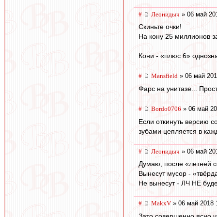
#
Леонидыч
» 06 май 20
Скиньте очки!
На кону 25 миллионов з
Кони - «плюс 6» однозн
#
Mansfield
» 06 май 201
Фарс на унитазе... Прос
#
Bordo0706
» 06 май 20
Если откинуть версию со
зубами цепляется в каж
#
Леонидыч
» 06 май 20
Думаю, после «летней с
Вынесут мусор - «твёрд
Не вынесут - ЛЧ НЕ буде
#
MakxV
» 06 май 2018 
Зато совершенно ясно ч