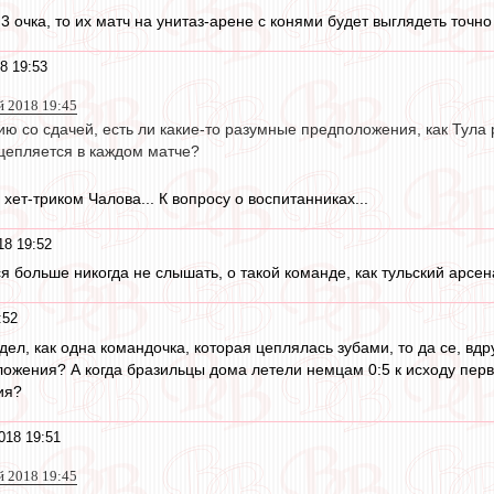
3 очка, то их матч на унитаз-арене с конями будет выглядеть точно
8 19:53
й 2018 19:45
ию со сдачей, есть ли какие-то разумные предположения, как Тула р
цепляется в каждом матче?
 хет-триком Чалова... К вопросу о воспитанниках...
18 19:52
ся больше никогда не слышать, о такой команде, как тульский арсен
:52
идел, как одна командочка, которая цеплялась зубами, то да се, вд
ожения? А когда бразильцы дома летели немцам 0:5 к исходу перв
ия?
018 19:51
й 2018 19:45