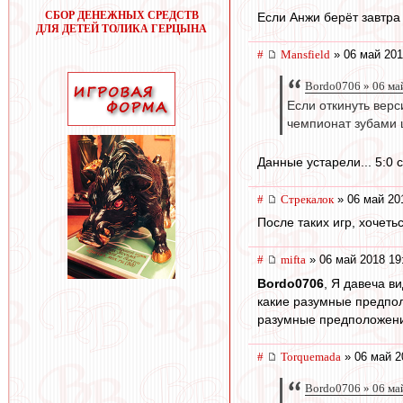
СБОР ДЕНЕЖНЫХ СРЕДСТВ
Если Анжи берёт завтра 
ДЛЯ ДЕТЕЙ ТОЛИКА ГЕРЦЫНА
#
Mansfield
» 06 май 201
Bordo0706 » 06 ма
Если откинуть верс
чемпионат зубами 
Данные устарели... 5:0 с
#
Стрекалок
» 06 май 20
После таких игр, хочеть
#
mifta
» 06 май 2018 19
Bordo0706
, Я давеча в
какие разумные предпол
разумные предположен
#
Torquemada
» 06 май 2
Bordo0706 » 06 ма