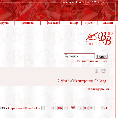
орумы
прогнозы
фан-клуб
юмор
музей
ссылки
Расширенный поиск
FAQ
Регистрация
Вход
Календарь ВВ
88
038 •
Страница
88
из
121
•
1
...
85
86
87
89
90
91
...
121