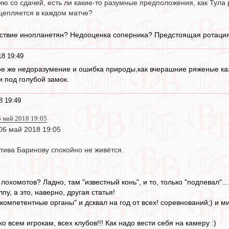
ию со сдачей, есть ли какие-то разумные предположения, как Тула р
цепляется в каждом матче?
ствие инопланетян? Недооценка соперника? Предстоящая ротация 
18 19:49
е же недоразумение и ошибка природы,как вчерашние ряженые каз
и под голубой замок.
8 19:49
6 май 2018 19:05
 06 май 2018 19:05
тива Баринову спокойно не живётся.
 лохомотов? Ладно, там "известный конь", и то, только "подпевал"...
пу, а это, наверно, другая статья!
"компетентные органы" и дсквал на год от всех! соревнований;) и м
ко всем игрокам, всех клубов!!! Как надо вести себя на камеру :)