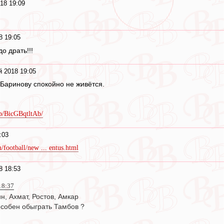
18 19:09
8 19:05
о драть!!!
й 2018 19:05
Баринову спокойно не живётся.
p/BicGBqtltAb/
:03
football/new ... entus.html
8 18:53
18:37
н, Ахмат, Ростов, Амкар
пособен обыграть Тамбов ?