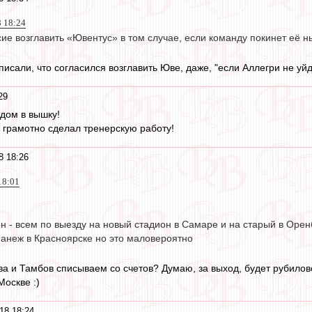
8 18:24
сие возглавить «Ювентус» в том случае, если команду покинет её
исали, что согласился возглавить Юве, даже, "если Аллегри не уйдет"
29
дом в вышку!
 грамотно сделал тренерскую работу!
8 18:26
18:01
н - всем по выезду на новый стадион в Самаре и на старый в Орен
манеж в Красноярске но это маловероятно
ева и Тамбов списываем со счетов? Думаю, за выход, будет рубилов
Москве :)
18 18:24