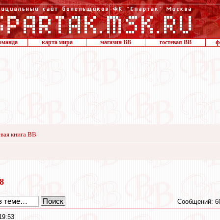
оманда
карта мира
магазин ВВ
гостевая ВВ
ф
вая книга ВВ
18
Сообщений: 6
19:53