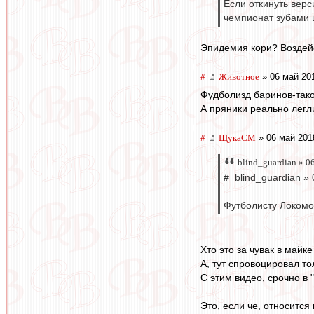
Если откинуть верс
чемпионат зубами 
Эпидемия кори? Воздей
#
Животное
» 06 май 20
Фудболизд баринов-тако
А пряники реально легл
#
ЩукаСМ
» 06 май 201
blind_guardian » 0
# blind_guardian »
Футболисту Локомо
Хто это за чувак в майке
А, тут спровоцировал тол
С этим видео, срочно в 
Это, если че, относится 