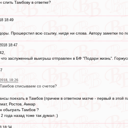
ен слить Тамбову в ответке?
18 18:49
оры. Прошерстил всю ссылку, нигде ни слова. Автору заметки по по
2018 18:47
42,
 что заслуженный выигрыш отправлен в БФ "Подари жизнь". Горжусь
37
018, 18:26
 Тамбов списываем со счетов?
ансы поехать в Тамбов (причем в ответном матче - первый в этой 
мат, Ростов, Амкар
ен обыграть Тамбов ?
 2 года назад тоже так думал :)
8 18:34