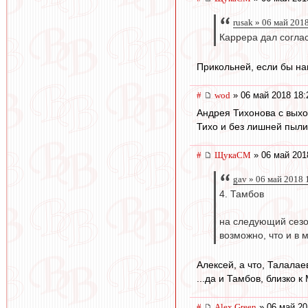
rusak » 06 май 201
Каррера дал согла
Прикольней, если бы нап
#
wod
» 06 май 2018 18:
Андрея Тихонова с выхо
Тихо и без лишней пыли
#
ЩукаСМ
» 06 май 201
gav » 06 май 2018 
4. Тамбов
на следующий сезо
возможно, что и в 
Алексей, а что, Талала
...да и Тамбов, близко к 
#
Alex Green
» 06 май 20