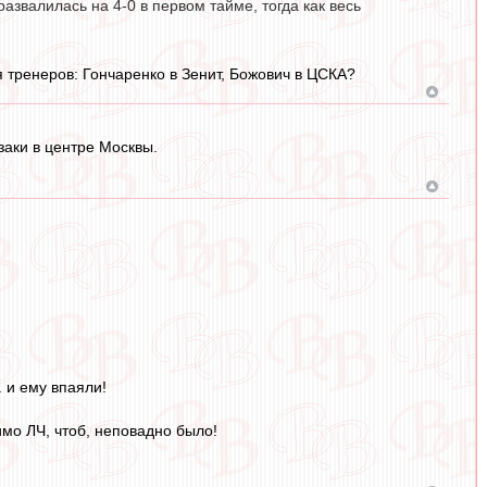
азвалилась на 4-0 в первом тайме, тогда как весь
тренеров: Гончаренко в Зенит, Божович в ЦСКА?
аки в центре Москвы.
. и ему впаяли!
имо ЛЧ, чтоб, неповадно было!