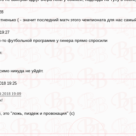
28
нятненько ( - значит последний матч этого чемпионата для нас самы
19:27
ой-то футбольной программе у гинера прямо спросили
л:
имо никуда не уйдёт.
018 19:25
й 2018 19:09
и!
 это "ложь, пиздеж и провокация" (с)