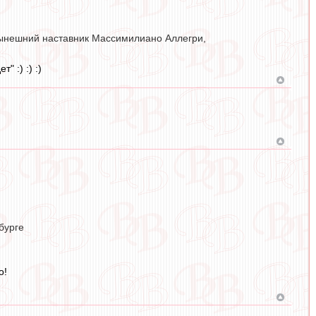
 нынешний наставник Массимилиано Аллегри,
 :) :) :)
бурге
о!