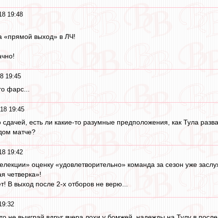
18 19:48
а «прямой выход» в ЛЧ!
ачно!
8 19:45
то фарс...
18 19:45
 сдачей, есть ли какие-то разумные предположения, как Тула разва
дом матче?
18 19:42
елекции» оценку «удовлетворительно» команда за сезон уже заслу
ая четверка»!
т! В выход после 2-х отборов не верю...
19:32
то не выиграй вдруг вчера лохи у бомжей, надежды на Тулу в посл