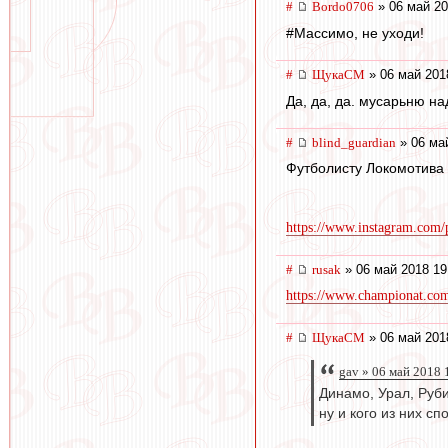
#
Bordo0706
» 06 май 20
#Массимо, не уходи!
#
ЩукаСМ
» 06 май 201
Да, да, да. мусарьню над
#
blind_guardian
» 06 ма
Футболисту Локомотива 
https://www.instagram.com/
#
rusak
» 06 май 2018 19
https://www.championat.com/
#
ЩукаСМ
» 06 май 201
gav » 06 май 2018 
Динамо, Урал, Руби
ну и кого из них с