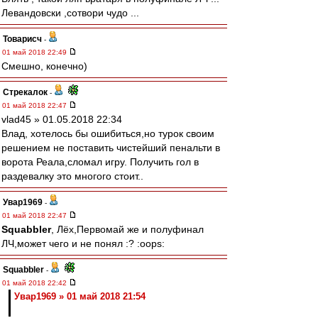
Левандовски ,сотвори чудо ...
Товарисч
-
01 май 2018 22:49
Смешно, конечно)
Стрекалок
-
01 май 2018 22:47
vlad45 » 01.05.2018 22:34
Влад, хотелось бы ошибиться,но турок своим
решением не поставить чистейший пенальти в
ворота Реала,сломал игру. Получить гол в
раздевалку это многого стоит..
Увар1969
-
01 май 2018 22:47
Squabbler
, Лёх,Первомай же и полуфинал
ЛЧ,может чего и не понял :? :oops:
Squabbler
-
01 май 2018 22:42
Увар1969 » 01 май 2018 21:54