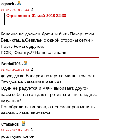
ogonek
-
01 май 2018 23:44
Стрекалок » 01 май 2018 22:38
Конечно не должен!Должны быть Покорители
Бешикташа,Севильи с одной стороны сетки и
Порту,Ромы с другой.
ПСЖ, Ювентус!?Не,не слышали.
Bordo0706
-
01 май 2018 23:42
да уж, даже Бавария потеряла мощь, точность.
Это уже не немецкая машина...
Один не радуется и мячи выбивает, другой
пасы себе на гол даёт, третий спит, не следя за
ситуацией.
Понабрали латиносов, а пенсионеров менять
некому - сами виноваты
Cтаканов
-
01 май 2018 23:42
реал хуже коней