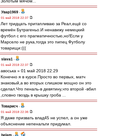
Золотым мячом...
Увар1969
-
01 май 2018 22:37
Лет тридцать притапливаю за Реал,ещё со
времён Бутрагеньо.И ненавижу немецкий
футбол с его прагматичностью,но!Если у
Марсело не рука,тогда это пипец Футболу
товарищи:(((
slava1
-
01 май 2018 22:37
авоська » 01 май 2018 22:29
Конечно я в курсе.Просто во первых, матч
знаковый,а во вторых слишком мощно он это
сделал.Что пеналь-в девятину,что второй -вбил
,словно гвоздь в крышку гроба ...
Товарисч
-
01 май 2018 22:36
Я даже призвать влад45 не успел, а он уже
объяснение непенальти придумал.
belam
-