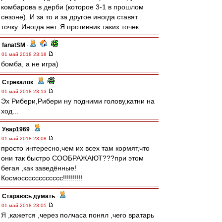
комбарова в дерби (которое 3-1 в прошлом
сезоне). И за то и за другое иногда ставят
точку. Иногда нет. Я противник таких точек.
fanatSM
-
01 май 2018 23:18
бомба, а не игра)
Стрекалок
-
01 май 2018 23:13
Эх Рибери,Рибери ну подними голову,катни на
ход...
Увар1969
-
01 май 2018 23:08
просто интересно,чем их всех там кормят,что
они так быстро СООБРАЖАЮТ???при этом
бегая ,как заведённые!
Космосссссссссссс!!!!!!!!!!
Стараюсь думать
-
01 май 2018 23:05
Я ,кажется ,через полчаса понял ,чего вратарь