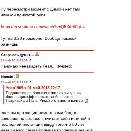
Ну пересмотри момент с Димой) нет там
никакой прижатой руки
https://m.youtube.com/watch?v=Q5Xdr50gt-4
Тут на 3.28 примерно. Вообще никакой
разницы.
Стараюсь думать
-
01 май 2018 23:33
Начинаю ненавидеть Реал... :twisted:
Nom4d
-
01 май 2018 23:27
Увар1969 » 01 май 2018 22:17
Подавляющее большинство нахлынувших
болельщикофф считают себя святее
Патриарха и Папы Римского вместе взятых:(((
если вы про защищаемого вами блд, то
совершенно согласен, считает себя истиной в
последней инстанции ввиду того что 50 лет
назад у него самая большая коллекция значков