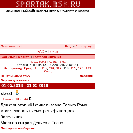
Официальный сайт болельщиков ФК "Спартак" Москва
Полная версия
Вход
•
Регистрация
FAQ
•
Поиск
Общение на сайте
Гостевая книга ВВ
»
Пред. тема
|
След. тема
Страница
118
из
121
[ Сообщений: 6038 ]
На страницу
Пред.
1
...
115
,
116
,
117
,
118
,
119
,
120
,
121
След.
Начать новую тему
Добавить
Версия для печати
01.05.2018 - 31.05.2018
slava1
-
01 май 2018 23:44
Для фанатов MU финал -гавно.Только Рома
может заставить смотреть финал ,как
болельщик.
Мюллер сыграл Дениса с Тосно.
Последнее сообщение