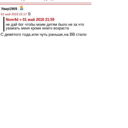
Увар1969
-
01 май 2018 22:17
Nom4d » 01 май 2018 21:59
не дай бог чтобы моим детям было не за что
уважать меня кроме моего возраста
С девятого года,или чуть раньше,на ВВ стало
не так интересно заходить.Знаете почему?
Подавляющее большинство нахлынувших
болельщикофф считают себя святее
Патриарха и Папы Римского вместе взятых:(((
slava1
-
01 май 2018 21:59
Eaglesias » 01 май 2018 19:32
Роман,зря ты переходишь на такие
выражения.И возраст не причём часто
бывает.Я вот оказывается бостонский хам,хотя
ни одного хамского высказывания не позволил
в адрес блд.И вообще это книга о Спартаке
или...
Показалоcь,что Смолов простился с