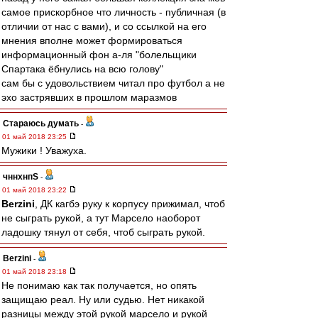
самое прискорбное что личность - публичная (в
отличии от нас с вами), и со ссылкой на его
мнения вполне может формироваться
информационный фон а-ля "болельщики
Спартака ёбнулись на всю голову"
сам бы с удовольствием читал про футбол а не
эхо застрявших в прошлом маразмов
Стараюсь думать
-
01 май 2018 23:25
Мужики ! Уважуха.
чннхнпS
-
01 май 2018 23:22
Berzini
, ДК кагбэ руку к корпусу прижимал, чтоб
не сыграть рукой, а тут Марсело наоборот
ладошку тянул от себя, чтоб сыграть рукой.
Berzini
-
01 май 2018 23:18
Не понимаю как так получается, но опять
защищаю реал. Ну или судью. Нет никакой
разницы между этой рукой марсело и рукой