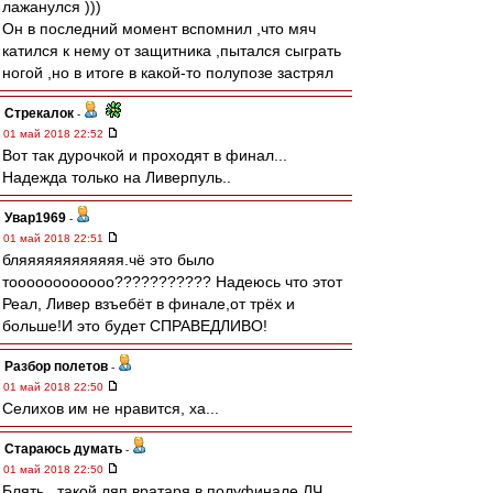
лажанулся )))
Он в последний момент вспомнил ,что мяч
катился к нему от защитника ,пытался сыграть
ногой ,но в итоге в какой-то полупозе застрял
Стрекалок
-
01 май 2018 22:52
Вот так дурочкой и проходят в финал...
Надежда только на Ливерпуль..
Увар1969
-
01 май 2018 22:51
бляяяяяяяяяяяя.чё это было
тоооооооооооо??????????? Надеюсь что этот
Реал, Ливер взъебёт в финале,от трёх и
больше!И это будет СПРАВЕДЛИВО!
Разбор полетов
-
01 май 2018 22:50
Селихов им не нравится, ха...
Стараюсь думать
-
01 май 2018 22:50
Блять , такой ляп вратаря в полуфинале ЛЧ ...