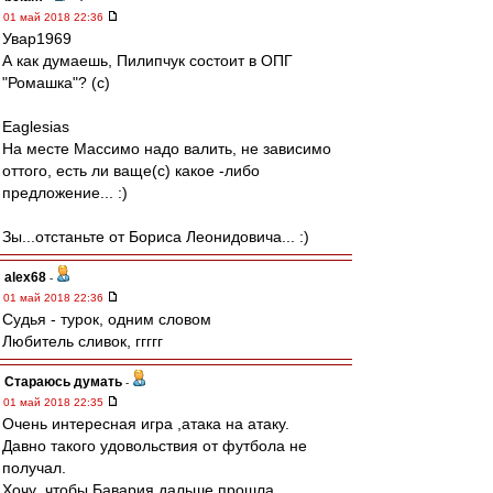
01 май 2018 22:36
Увар1969
А как думаешь, Пилипчук состоит в ОПГ
"Ромашка"? (с)
Eaglesias
На месте Массимо надо валить, не зависимо
оттого, есть ли ваще(с) какое -либо
предложение... :)
Зы...отстаньте от Бориса Леонидовича... :)
alex68
-
01 май 2018 22:36
Судья - турок, одним словом
Любитель сливок, ггггг
Стараюсь думать
-
01 май 2018 22:35
Очень интересная игра ,атака на атаку.
Давно такого удовольствия от футбола не
получал.
Хочу ,чтобы Бавария дальше прошла