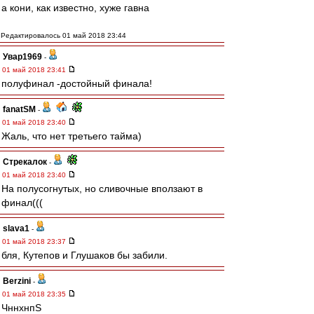
а кони, как известно, хуже гавна
Редактировалось 01 май 2018 23:44
Увар1969
-
01 май 2018 23:41
полуфинал -достойный финала!
fanatSM
-
01 май 2018 23:40
Жаль, что нет третьего тайма)
Стрекалок
-
01 май 2018 23:40
На полусогнутых, но сливочные вползают в
финал(((
slava1
-
01 май 2018 23:37
бля, Кутепов и Глушаков бы забили.
Berzini
-
01 май 2018 23:35
ЧннхнпS