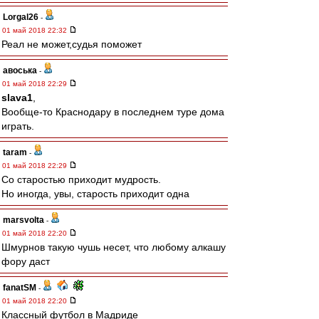
Lorgal26
-
01 май 2018 22:32
Реал не может,судья поможет
авоська
-
01 май 2018 22:29
slava1
,
Вообще-то Краснодару в последнем туре дома
играть.
taram
-
01 май 2018 22:29
Со старостью приходит мудрость.
Но иногда, увы, старость приходит одна
marsvolta
-
01 май 2018 22:20
Шмурнов такую чушь несет, что любому алкашу
фору даст
fanatSM
-
01 май 2018 22:20
Классный футбол в Мадриде