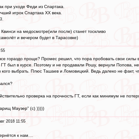
к при уходе Феди из Спартака.
чший игрок Спартака ХХ века.
I.
 Квинси на медосмотре(или после) станет тоскливо
самолёт и вечером будет в Тарасовке)
:55
 все гораздо проще? Промес решил, что пора пробовать свои силы 
ГТ был в курсе. Поэтому и не продавали Рошу, вернули Попова, н
з кого выбрать. Плюс Ташаев и Ломовицкий. Ведь далеко не факт, ч
вался?
йствительно проверка на прочность ГТ, если как минимум не потеря
арищ Маузер" (с) )))))
авг 2018 11:55
вернётся к нам....