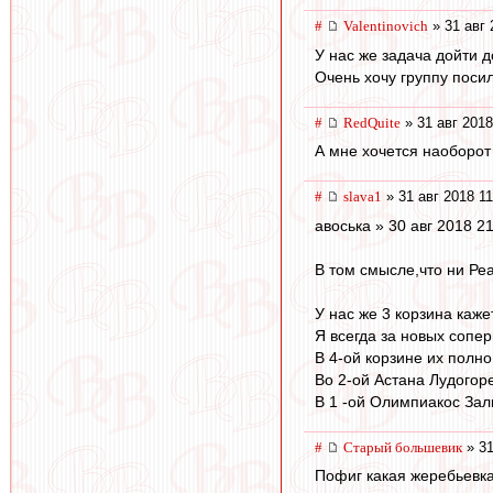
#
Valentinovich
» 31 авг 
У нас же задача дойти д
Очень хочу группу поси
#
RedQuite
» 31 авг 2018
А мне хочется наоборот 
#
slava1
» 31 авг 2018 11
авоська » 30 авг 2018 2
В том смысле,что ни Реа
У нас же 3 корзина каж
Я всегда за новых сопер
В 4-ой корзине их полно
Во 2-ой Астана Лудогоре
В 1 -ой Олимпиакос Зал
#
Старый большевик
» 31
Пофиг какая жеребьевка