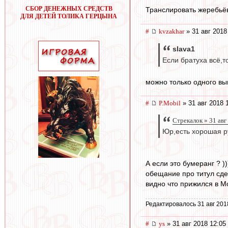
СБОР ДЕНЕЖНЫХ СРЕДСТВ
Транслировать жеребьё
ДЛЯ ДЕТЕЙ ТОЛИКА ГЕРЦЫНА
#
kvzakhar
» 31 авг 2018
slava1
Если братуха всё,т
можно только одного вып
#
P.Mobil
» 31 авг 2018 
Стрекалок » 31 авг
Юр,есть хорошая ру
А если это бумеранг ? )
обещание про титул сдер
видно что прижился в Мо
Редактировалось 31 авг 201
#
ys
» 31 авг 2018 12:05