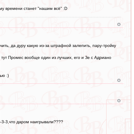
му времени станет "нашим всё" :D
чить, да дуру какую из-за штрафной залепить, пару-тройку
 тут Промес вообще один из лучших, его и Зе с Адриано
ью :)
-3-3,что даром наигрывали????