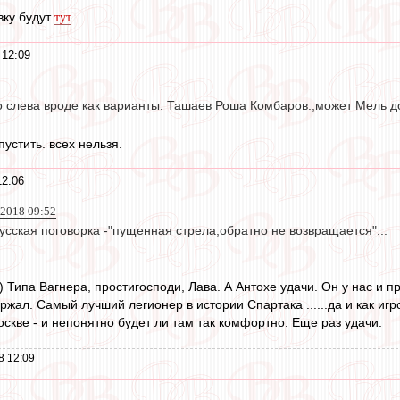
вку будут
.
тут
 12:09
о слева вроде как варианты: Ташаев Роша Комбаров.,может Мель до
устить. всех нельзя.
12:06
 2018 09:52
сская поговорка -"пущенная стрела,обратно не возвращается"...
)) Типа Вагнера, простигосподи, Лава. А Антохе удачи. Он у нас и 
жал. Самый лучший легионер в истории Спартака ......да и как игрок
скве - и непонятно будет ли там так комфортно. Еще раз удачи.
8 12:09