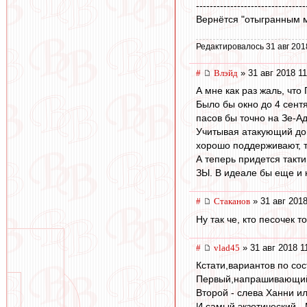
--------------------------------
Вернётся "отыгранным м
Редактировалось 31 авг 201
#
Влэйд
» 31 авг 2018 11
А мне как раз жаль, чт
Было бы окно до 4 сентя
пасов бы точно на Зе-А
Учитывая атакующий дом
хорошо поддерживают, 
А теперь придется такти
ЗЫ. В идеале бы еще и к
#
Cтаканов
» 31 авг 2018
Ну так че, кто песочек т
#
vlad45
» 31 авг 2018 1
Кстати,вариантов по сос
Первый,напрашивающийс
Второй - слева Ханни и
И самый экзотический -