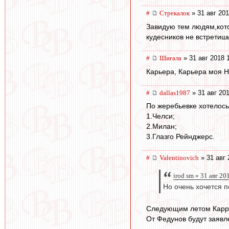
#
Стрекалок
» 31 авг 201
Завидую тем людям,котор
кудесников не встретишь
#
Шигала
» 31 авг 2018 
Карьера, Карьера моя Н
#
dallas1987
» 31 авг 201
По жеребьевке хотелось
1.Челси;
2.Милан;
3.Глазго Рейнджерс.
#
Valentinovich
» 31 авг 
irod sm » 31 авг 20
Но очень хочется п
Следующим летом Каррер
От Федунов будут заявл