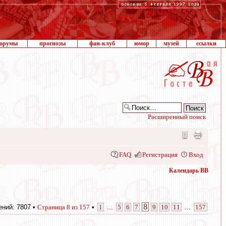
орумы
прогнозы
фан-клуб
юмор
музей
ссылки
Расширенный поиск
FAQ
Регистрация
Вход
Календарь ВВ
8
ний: 7807 •
Страница
8
из
157
•
1
...
5
6
7
9
10
11
...
157