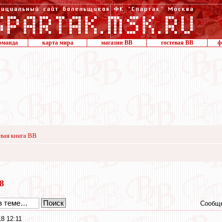
оманда
карта мира
магазин ВВ
гостевая ВВ
ф
вая книга ВВ
18
Сообще
18 12:11