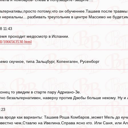
ьтернативы,просто потому,что он обученнее.Ташаев после травмы - 
 нереальны....разбивать треугольник в центре Массимо не будет,и
8 11:43
емя проходит медосмотр в Испании.
all/1066563530.html
емо скучное, типа Зальцбург, Копенгаген, Русенборг
онец то увидим в старте пару Адриано-Зе.
тно безальтернативен, наверху против Дзюбы больше некому. Ну и
:23
ева вроде как варианты: Ташаев Роша Комбаров.,может Мель до куч
вестно чем,Ставлю на Ивелина.Справа ясно кто. Или Саня, или Ал