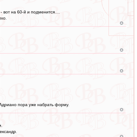
вот на 60-й и подменится....
мхо.
 Адриано пора уже набрать форму.
и.
ександр.