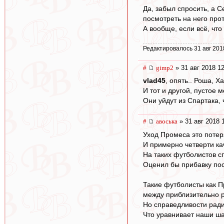
Да, забыл спросить, а С
посмотреть на него про
А вообще, если всё, чт
Редактировалось 31 авг 201
#
gimp2
» 31 авг 2018 1
vlad45
, опять.. Роша, Х
И тот и другой, пустое 
Они уйдут из Спартака, 
#
авоська
» 31 авг 2018 
Уход Промеса это потер
И примерно четверти ка
На таких футболистов с
Оценил бы прибавку пос
Такие футболисты как П
между приблизительно 
Но справедливости ради
Что уравнивает наши ша