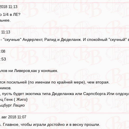
2018 11:13
о 1/4 в ЛЕ?
льнее.
 11:13
- "скучные" Андерлехт, Рапид и Дюделанж. И спокойный "скучный" вы
:08
1:53
лов ни Ливеров,как у коняшек.
ется посильней (по именам по крайней мере), чем вторая.
ников.
, пусть будет экзотика типа Дюделанжа или Сарпсборга.Или олдску
ц Генк ( Жиго}
ьцбург Лацио
 авг 2018 11:07
. Главное, чтобы играли достойно и в весну прошли.