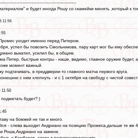
--------------------------------------------------
атериалом" и будет иногда Рошу со скамейки менять ,который к то
8 11:56
:55
о Промес уходит именно перед Питером.
бря, успел бы повозить Смольникова, пару карт мог бы ему обеспе
дриано выкатил, усилил бы, в общем.
а Питер, быстрые контры - наше, видимо, главное оружие будет, а
тоже момент важный.
ку подтачивать, в преддверии-то главного матча первого круга.
онюшню с ним хлопнуть - и с 1 октября на свободу с чистой совест
 11:50
о подметать будет?:)
1:45
таву на бомжей не так и много.
я - слева выходит Андриано на позицию Промеса,дальше те же 4
ли Роша,Андриано на замене.
 Мель и Комбаров- слева в полузащите+защите....