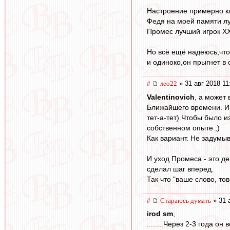
Настроение примерно ка
Федя на моей памяти лу
Промес лучший игрок ХХ
Но всё ещё надеюсь,что
и одиноко,он прыгнет в 
#
лео22
» 31 авг 2018 11
Valentinovich
, а может
Ближайшего времени. И 
тет-а-тет) Чтобы было и
собственном опыте ;)
Как вариант. Не задумы
И уход Промеса - это де
сделал шаг вперед.
Так что "ваше слово, тов
#
Стараюсь думать
» 31 
irod sm
,
........Через 2-3 года он 