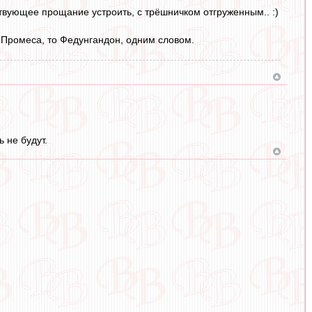
ествующее прощание устроить, с трёшничком отгруженным.. :)
в Промеса, то Федунгандон, одним словом.
ь не будут.