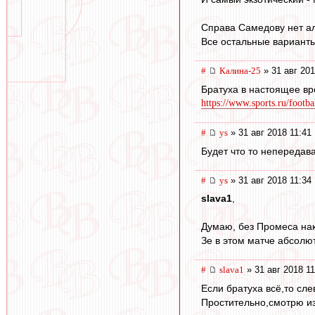
Справа Самедову нет ал
Все остальные варианты
#
Калина-25
» 31 авг 201
Братуха в настоящее вр
https://www.sports.ru/footb
#
ys
» 31 авг 2018 11:41
Будет что то непередава
#
ys
» 31 авг 2018 11:34
slava1
,
Думаю, без Промеса нак
Зе в этом матче абсолю
#
slava1
» 31 авг 2018 11
Если братуха всё,то сл
Простительно,cмотрю из