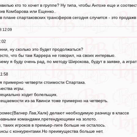
евилью кто то хочет в группе? Ну типа, чтобы Антохе еще и соотв
тив Комбарова или Ещенко..
о в плане спартаковских трансферов сегодня случится - это продаж
8 12:09
2:02
анни, ну сколько это будет продолжаться?
место, что бы там Каррера не говорил, на своих интервью.
чему я буду очень рад, по методу Широкова, будут в заявке, а играт
11:58
я примерно четверти стоимости Спартака.
чества игры.
пециально ходит болельщик.
ещаемости из-за Квинси тоже примерно на четверть.
ромес(Вагнер Лав,Халк) делают необходимую разницу в классе
равными командами,претендующими на золото.
, таких игроков в премьер-лиге больше не осталось.
нсы с конкурентами.Но преимущества больше нет.