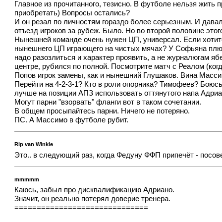
Главное из прочитанного, тезисно. В футболе нельзя жить
приобретать) Вопросы остались?
И он резал по личностям гораздо более серьезным. И давал
отъезд игроков за рубеж. Было. Но во второй половине этог
Нынешней команде очень нужен ЦП, универсал. Если хотите
нынешнего ЦП играющего на чистых мячах? У Софьяна плюшев
надо разозлиться и характер проявить, а не журналюгам яб
центре, рубился по полной. Посмотрите матч с Реалом (когд
Попов игрок замены, как и нынешний Глушаков. Вина Массим
Перейти на 4-2-3-1? Кто в роли опорника? Тимофеев? Боюсь
лучше на позиции АПЗ использовать оттянутого напа Адриан
Могут парни "взорвать" фланги вот в таком сочетании.
В общем просыпайтесь парни. Ничего не потеряно.
ПС. А Массимо в футболе рубит.
Rip van Winkle
Это.. в следующий раз, когда Федуну ФФП припечёт - посов
mmmmm
Каюсь, забыл про дисквалификацию Адриано.
Значит, он реально потерял доверие тренера.
==============================