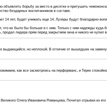
жно объявлять борьбу за место в десятке и притушить чемпионск
ество бездарных воспитанников в составе.
т 14 лет, будет унижать еще 14. Лузеры будут благодарно вопит
кт, что их было бы больше и с ним. Только с ним надежды куда 
ь, продал лидера прям перед закрытием окна и никого не купил в
Не выдающийся, но неплохой. В отличие от вышедших на замену
имаем, как все засмотрлись на перформанс, и Терек спокойно от
Великого Олега Ивановича Романцева. Почитал отрывки из его кн