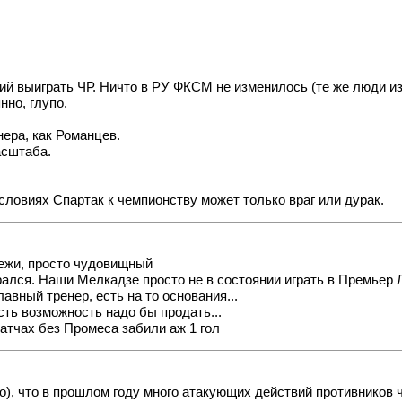
й выиграть ЧР. Ничто в РУ ФКСМ не изменилось (те же люди из 
нно, глупо.
нера, как Романцев.
асштаба.
словиях Спартак к чемпионству может только враг или дурак.
дежи, просто чудовищный
срался. Наши Мелкадзе просто не в состоянии играть в Премьер 
авный тренер, есть на то основания...
сть возможность надо бы продать...
матчах без Промеса забили аж 1 гол
но), что в прошлом году много атакующих действий противников 