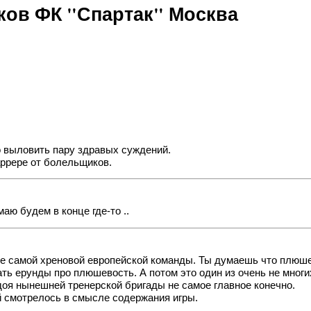
ов ФК "Спартак" Москва
о выловить пару здравых суждений.
аррере от болельщиков.
аю будем в конце где-то ..
м не самой хреновой европейской команды. Ты думаешь что плю
 ерунды про плюшевость. А потом это один из очень не многих к
доя нынешней тренерской бригады не самое главное конечно.
ей смотрелось в смысле содержания игры.