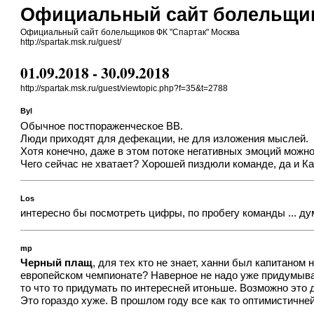
Официальный сайт болельщик
Официальный сайт болельщиков ФК "Спартак" Москва
http://spartak.msk.ru/guest/
01.09.2018 - 30.09.2018
http://spartak.msk.ru/guest/viewtopic.php?f=35&t=2788
Byl
Обычное постпораженческое ВВ.
Люди приходят для дефекации, не для изложения мыслей.
Хотя конечно, даже в этом потоке негативных эмоций можн
Чего сейчас не хватает? Хорошей пиздюли команде, да и К
Los
интересно бы посмотреть цифры, по пробегу команды ... дум
mp
Черный плащ
, для тех кто не знает, ханни был капитано
европейском чемпионате? Наверное не надо уже придумывать
то что то придумать по интересней итоньше. Возможно это 
Это гораздо хуже. В прошлом году все как то оптимистичн