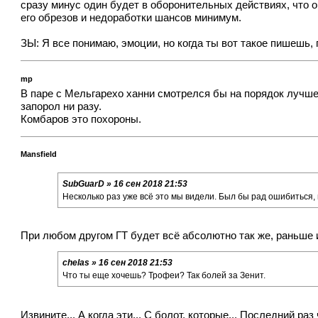
сразу минус один будет в оборонительных действиях, что о
его обрезов и недоработки шансов минимум.
ЗЫ: Я все понимаю, эмоции, но когда ты вот такое пишешь, 
mp
В паре с Мельгарехо ханни смотрелся бы на порядок лучше 
запорол ни разу.
Комбаров это похороны.
Mansfield
SubGuarD » 16 сен 2018 21:53
Несколько раз уже всё это мы видели. Был бы рад ошибиться, 
При любом другом ГТ будет всё абсолютно так же, раньше и
chelas » 16 сен 2018 21:53
Что ты еще хочешь? Трофеи? Так болей за Зенит.
Извините... А когда эти... С болот, которые... Последний раз