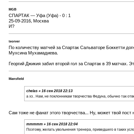
MGB
СПАРТАК — Уфа (Уфа) - 0 : 1
25-09-2016, Москва
И?
teorver
По количеству матчей за Спартак Сальваторе Боккетти дог
Мухсина Мухамадиева.
Георгий Джикия забил второй гол за Спартак в 39 матчах. Э
Mansfield
chelas » 16 сен 2018 22:13
а хз.. Нам, не поклонникам творчества Федуна, обычно так отв
Сам тоже не фанат этого творчества... Ну, может твой пост н
mmmmm » 16 сен 2018 22:04
Поэтому, желать увольнения тренера, приведшего в таких усло