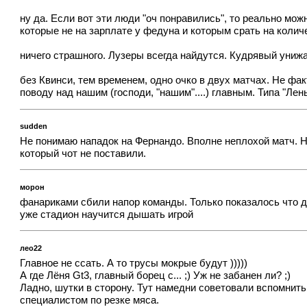
ну да. Если вот эти люди "оч понравились", то реально мо
которые не на зарплате у федуна и которым срать на колич
ничего страшного. Лузеры всегда найдутся. Кудрявый унижае
без Квинси, тем временем, одно очко в двух матчах. Не фа
поводу над нашим (господи, "нашим"....) главным. Типа "Лен
sudden
Не понимаю нападок на Фернандо. Вполне неплохой матч. 
который чот не поставили.
морон
фанариками сбили напор команды. Только показалось что дож
уже стадион научится дышать игрой
лео22
Главное не ссать. А то трусы мокрые будут )))))
А где Лёня Gt3, главный борец с... ;) Уж не забанен ли? ;)
Ладно, шутки в сторону. Тут намедни советовали вспомнить 
специалистом по резке мяса.