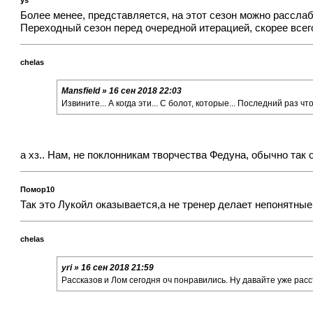
Более менее, представляется, на этот сезон можно расслаб
Переходный сезон перед очередной итерацией, скорее всего
chelas
Mansfield » 16 сен 2018 22:03
Извините... А когда эти... С болот, которые... Последний раз чт
а хз.. Нам, не поклонникам творчества Федуна, обычно так 
Помор10
Так это Лукойл оказывается,а не тренер делает непонятны
chelas
yri » 16 сен 2018 21:59
Рассказов и Лом сегодня оч понравились. Ну давайте уже расс