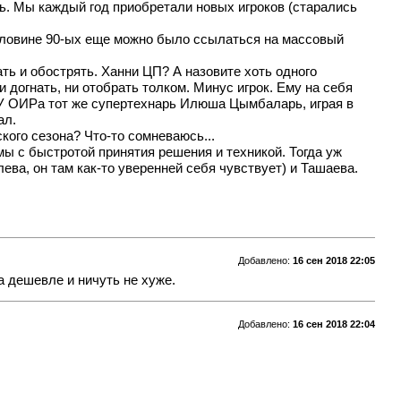
вь. Мы каждый год приобретали новых игроков (старались
 половине 90-ых еще можно было ссылаться на массовый
ть и обострять. Ханни ЦП? А назовите хоть одного
догнать, ни отобрать толком. Минус игрок. Ему на себя
я. У ОИРа тот же супертехнарь Илюша Цымбаларь, играя в
ал.
кого сезона? Что-то сомневаюсь...
мы с быстротой принятия решения и техникой. Тогда уж
ева, он там как-то уверенней себя чувствует) и Ташаева.
Добавлено:
16 сен 2018 22:05
а дешевле и ничуть не хуже.
Добавлено:
16 сен 2018 22:04