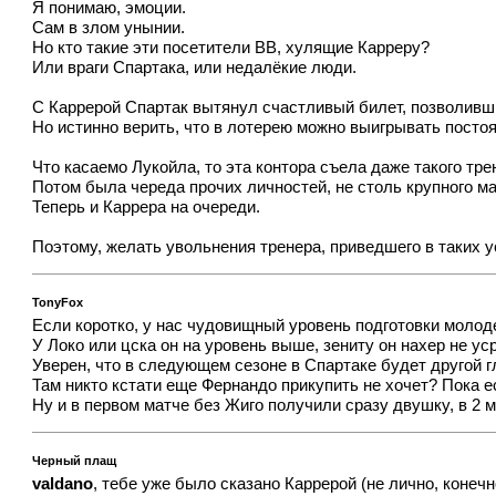
Я понимаю, эмоции.
Сам в злом унынии.
Но кто такие эти посетители ВВ, хулящие Карреру?
Или враги Спартака, или недалёкие люди.
С Каррерой Спартак вытянул счастливый билет, позволивши
Но истинно верить, что в лотерею можно выигрывать постоя
Что касаемо Лукойла, то эта контора съела даже такого тре
Потом была череда прочих личностей, не столь крупного м
Теперь и Каррера на очереди.
Поэтому, желать увольнения тренера, приведшего в таких у
TonyFox
Если коротко, у нас чудовищный уровень подготовки моло
У Локо или цска он на уровень выше, зениту он нахер не у
Уверен, что в следующем сезоне в Спартаке будет другой гл
Там никто кстати еще Фернандо прикупить не хочет? Пока е
Ну и в первом матче без Жиго получили сразу двушку, в 2 
Черный плащ
valdano
, тебе уже было сказано Каррерой (не лично, конеч