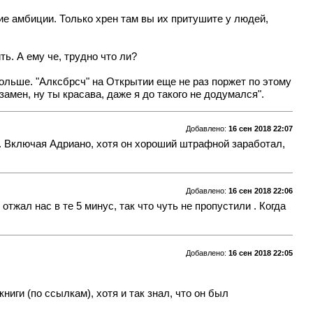
ие амбиции. Только хрен там вы их притушите у людей,
ь. А ему че, трудно что ли?
больше. "Алксбрсч" на Открытии еще не раз поржет по этому
замен, ну ты красава, даже я до такого не додумался".
Добавлено:
16 сен 2018 22:07
. Включая Адриано, хотя он хороший штрафной заработал,
Добавлено:
16 сен 2018 22:06
жал нас в те 5 минус, так что чуть не пропустили . Когда
Добавлено:
16 сен 2018 22:05
иги (по ссылкам), хотя и так знал, что он был