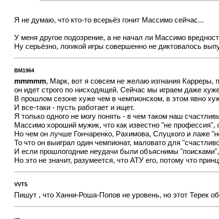
Я не думаю, что кто-то всерьёз гонит Массимо сейчас...
У меня другое подозрение, а не начал ли Массимо вредност
Ну серьёзно, логикой игры совершенно не диктовалось выпу
BM1964
mmmmm
, Марк, вот я совсем не желаю изгнания Карреры, п
он идет строго по нисходящей. Сейчас мы играем даже хуже
В прошлом сезоне хуже чем в чемпионском, в этом явно ху
И все-таки - пусть работает и ищет.
Я только одного не могу понять - в чем таком наш счастли
Массимо хороший мужик, что как известно "не профессия", 
Но чем он лучше Гончаренко, Рахимова, Слуцкого и лаже "не
То что он выиграл один чемпионат, маловато для "счастливо
И если прошлогодние неудачи были объяснимы "поисками", т
Но это не значит, разумеется, что АТУ его, потому что при
VVT5
Пишут , что Ханни-Роша-Попов не уровень, но этот Терек о
ys