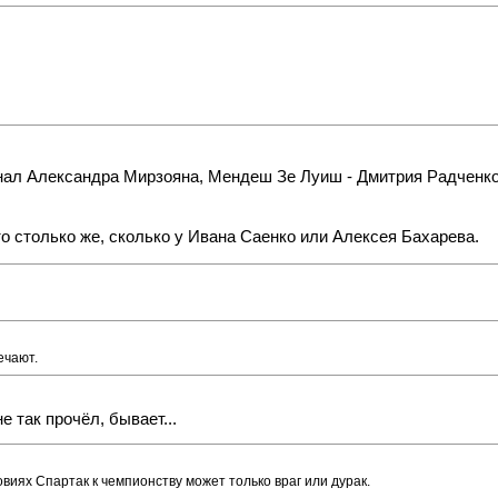
нал Александра Мирзояна, Мендеш Зе Луиш - Дмитрия Радченко
то столько же, сколько у Ивана Саенко или Алексея Бахарева.
ечают.
е так прочёл, бывает...
виях Спартак к чемпионству может только враг или дурак.