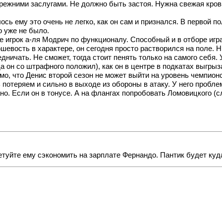
 прежними заслугами. Не должно быть застоя. Нужна свежая кро
ось ему это очень не легко, как он сам и признался. В первой
о уже не было.
 игрок а-ля Модрич по функционалу. Способный и в отборе игра
ость в характере, он сегодня просто растворился на поле. Ни 
едничать. Не сможет, тогда стоит пенять только на самого себ
а он со штрафного положил), как он в центре в подкатах выгрыз
о, что Денис второй сезон не может выйти на уровень чемпионс
 потеряем и сильно в выходе из обороны в атаку. У него пробле
о. Если он в тонусе. А на флангах попробовать Ломовицкого (сл
етуйте ему сэкономить на зарплате Фернандо. Пантик будет куд