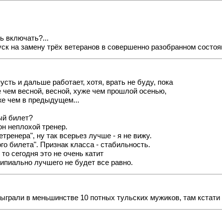
ь включать?...
ск на замену трёх ветеранов в совершенно разобранном состоян
усть и дальше работает, хотя, врать не буду, пока
 чем весной, весной, хуже чем прошлой осенью,
же чем в предыдущем...
вый билет?
он неплохой тренер.
тренера", ну так всерьез лучше - я не вижу.
го билета". Признак класса - стабильность.
о сегодня это не очень катит
нципиально лучшего не будет все равно.
быграли в меньшинстве 10 потных тульских мужиков, там кстати 