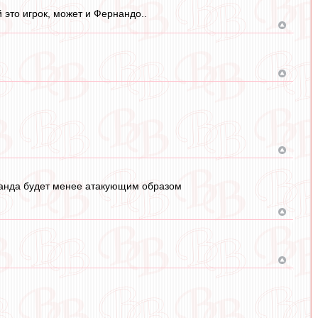
 это игрок, может и Фернандо..
оманда будет менее атакующим образом