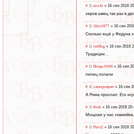
#
recchi
» 16 сен 2018 20
херов швец так раз в де
#
Alex1977
» 16 сен 201
Сколько ещё у Федуна х
#
rwOleg
» 16 сен 2018 2
Традиции...
#
Игорь 0309
» 16 сен 20
пипец попали
#
электроврач
» 16 сен 2
А Рома проспал. Его игр
#
Kerk
» 16 сен 2018 20:
Мощная у нас скамейка,
#
Pircs2
» 16 сен 2018 20