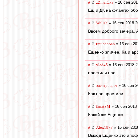
#
zZmeIOka
» 16 сен 201
Ещ и ДК на флангах обо
#
Wellsh
» 16 сен 2018 2
Ввсем доброго вечера. 
#
traubenbah
» 16 сен 20
Ещенко эпичее. Ка и ар
#
vlad45
» 16 сен 2018 2
простили нас
#
электроврач
» 16 сен 2
Как нас простили...
#
fanatSM
» 16 сен 2018 
Какой же Ещенко ...
#
Alex1977
» 16 сен 201
Выход Ещенко это апоф