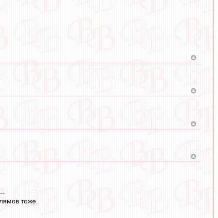
..
 лямов тоже.