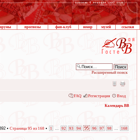
орумы
прогнозы
фан-клуб
юмор
музей
ссылки
Расширенный поиск
FAQ
Регистрация
Вход
Календарь ВВ
95
392 •
Страница
95
из
168
•
1
...
92
93
94
96
97
98
...
168