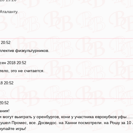
Аталанту.
 20:52
оллектив физкультурников.
сен 2018 20:52
ело, это не считается.
18 20:52
20:52
ания!
могут выиграть у оренбургов, кони у участника еврокубков уфы......
 ушел Промес, все. Досвидос. на Ханни посмотрели. на Рошу за 10
купайте игры!