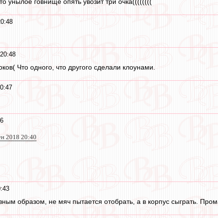
то унылое говнище опять увозит три очка((((((((
20:48
20:48
ков( Что одного, что другого сделали клоунами.
0:47
46
ен 2018 20:40
:43
вным образом, не мяч пытается отобрать, а в корпус сыграть. Пром