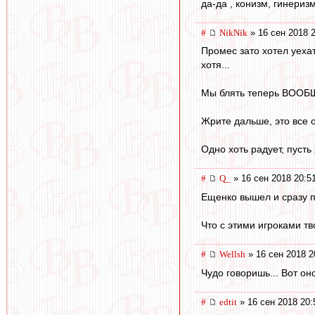
да-да , конизм, гинеризм
#
NikNik
» 16 сен 2018 
Промес зато хотел уехат
хотя...
Мы блять теперь ВООБЩЕ
Жрите дальше, это все от
Одно хоть радует, пусть
#
Q_
» 16 сен 2018 20:5
Ещенко вышел и сразу п
Что с этими игроками тв
#
Wellsh
» 16 сен 2018 2
Чудо говоришь... Вот он
#
edtit
» 16 сен 2018 20: