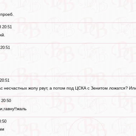
 проеб.
8 20:51
ий.
 20:51
20:51
нас несчастных жопу рвут, а потом под ЦСКА с Зенитом ложатся? И
 20:50
и,гавну!!жаль
0:50
ам