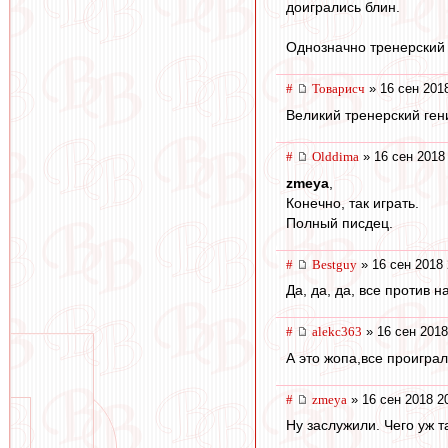
доигрались блин.
Однозначно тренерский
#
Товарисч
» 16 сен 201
Великий тренерский ген
#
Olddima
» 16 сен 2018
zmeya
,
Конечно, так играть.
Полный писдец.
#
Bestguy
» 16 сен 2018 
Да, да, да, все против 
#
alekc363
» 16 сен 2018
А это жопа,все проиграл
#
zmeya
» 16 сен 2018 2
Ну заслужили. Чего уж т