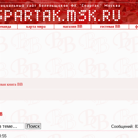
оманда
карта мира
магазин ВВ
гостевая ВВ
ф
вая книга ВВ
18
Сообщений: 8
0:55