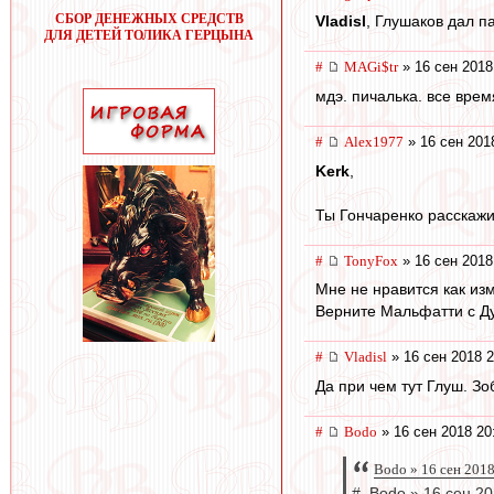
СБОР ДЕНЕЖНЫХ СРЕДСТВ
Vladisl
, Глушаков дал п
ДЛЯ ДЕТЕЙ ТОЛИКА ГЕРЦЫНА
#
MAGi$tr
» 16 сен 2018
мдэ. пичалька. все вре
#
Alex1977
» 16 сен 201
Kerk
,
Ты Гончаренко расскажи
#
TonyFox
» 16 сен 2018
Мне не нравится как из
Верните Мальфатти с Д
#
Vladisl
» 16 сен 2018 2
Да при чем тут Глуш. Зо
#
Bodo
» 16 сен 2018 20
Bodo » 16 сен 2018
# Bodo » 16 сен 20