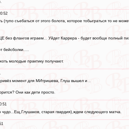
.
20:52
ь (тупо съебаться от этого болота, которое тобыграться то не може
 без флангов играем... Уйдет Каррера - будет вообще полный пиз
 бейсболки.....
 хоть молодые практику получают.
1
ривёз момент для МИтришева, Глуш вышел и ..
орится? Они как дети просто.
0:51
о чудо...Ещ,Глушаков, старая гвардия),ждем следующего матча.
51