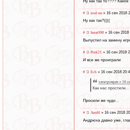
Ну как так то???? Какое 
#
irod sm
» 16 сен 2018 
Ну как так?((((
#
fanatSM
» 16 сен 2018 
Выпустил на замену игро
#
Pink21
» 16 сен 2018 2
И все же проиграли
#
Ech
» 16 сен 2018 20:
электроврач » 16 с
Как нас простили...
Просили же чудо...
#
Ansfil
» 16 сен 2018 20
Андрюха давно уже, гла