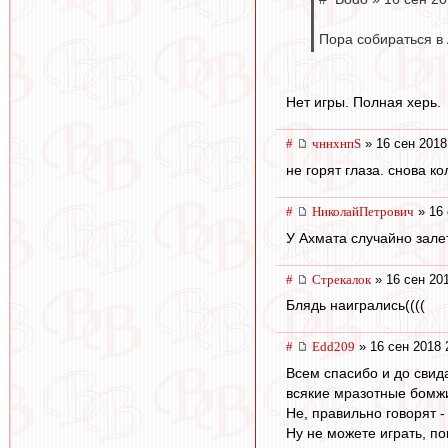
Пора собираться в 
Нет игры. Полная херь.
#
чннхнпS
» 16 сен 2018
не горят глаза. снова к
#
НиколайПетрович
» 16 
У Ахмата случайно залет
#
Стрекалок
» 16 сен 20
Блядь наигрались((((
#
Edd209
» 16 сен 2018 
Всем спасибо и до свид
всякие мразотные бомжи 
Не, правильно говорят -
Ну не можете играть, по