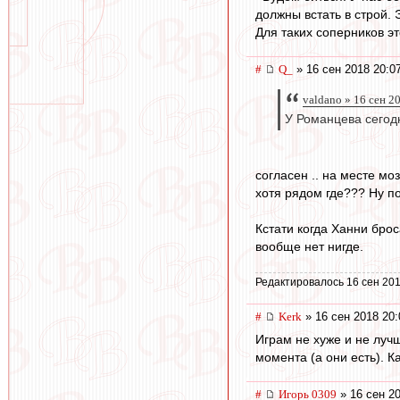
должны встать в строй. 
Для таких соперников э
#
Q_
» 16 сен 2018 20:0
valdano » 16 сен 2
У Романцева сегодн
согласен .. на месте м
хотя рядом где??? Ну п
Кстати когда Ханни брос
вообще нет нигде.
Редактировалось 16 сен 201
#
Kerk
» 16 сен 2018 20:
Играм не хуже и не лучш
момента (а они есть). К
#
Игорь 0309
» 16 сен 20