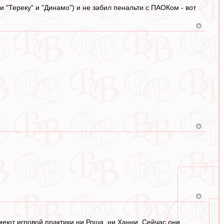
и "Тереку" и "Динамо") и не забил пенальти с ПАОКом - вот
имеют игровой практики ни Роша, ни Ханни. Сейчас они