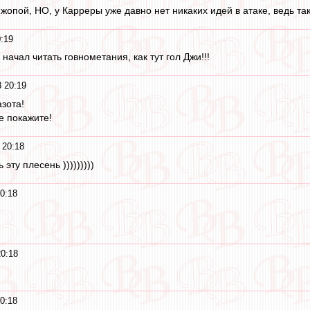
жопой, НО, у Карреры уже давно нет никаких идей в атаке, ведь та
:19
 начал читать говнометания, как тут гол Джи!!!
 20:19
зота!
е покажите!
 20:18
эту плесень )))))))))
0:18
20:18
0:18