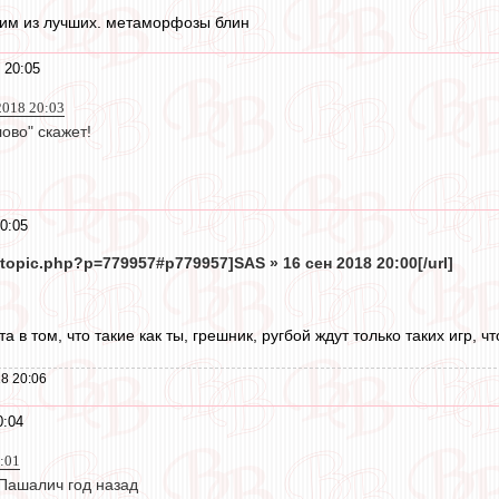
ним из лучших. метаморфозы блин
 20:05
2018 20:03
ово" скажет!
0:05
wtopic.php?p=779957#p779957]SAS » 16 сен 2018 20:00[/url]
 в том, что такие как ты, грешник, ругбой ждут только таких игр, 
8 20:06
0:04
0:01
 Пашалич год назад