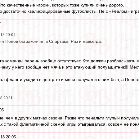
Это качественные игроки, которых тоже купили очень дорого.
то достаточно квалифицированные футболисты. Не с «Реалом» игра
7
018 20:04
я Попов бы закончил в Спартаке. Раз и навсегда.
озга команды парень вообще отсутствует. Кто должен разбрасывать 
очему у него вообще нет мяча и это атакующий полуащитник!!! Мест
ал фланг и уходил в центр то и мячи получал и с ним был, а Попова
8 20:11
05
е, чем в других матчах сезона. Разве что пенальти глупый получил
ак с такой флегматичной схемой игры отыгрываться, совсем не пон
18 20:05