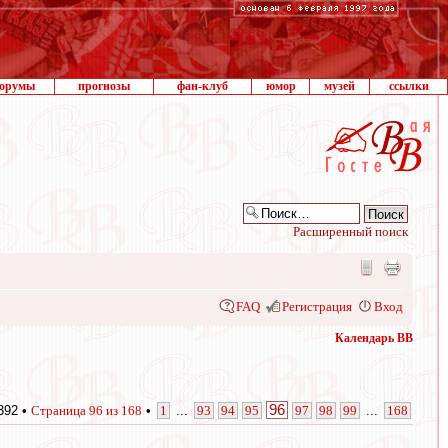
орумы
прогнозы
фан-клуб
юмор
музей
ссылки
Расширенный поиск
FAQ
Регистрация
Вход
Календарь ВВ
96
392 •
Страница
96
из
168
•
1
...
93
94
95
97
98
99
...
168