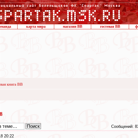
оманда
карта мира
магазин ВВ
гостевая ВВ
ф
вая книга ВВ
18
Сообщений: 8
18 20:22