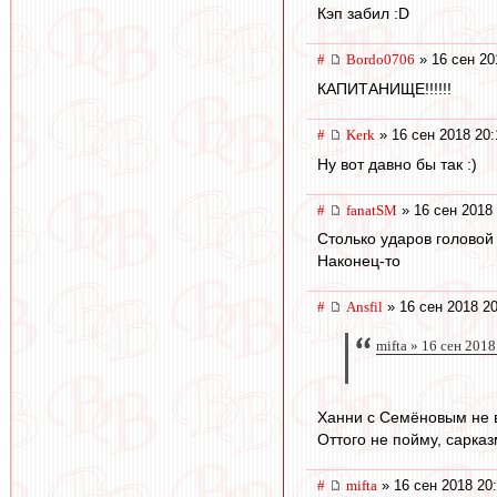
Кэп забил :D
#
Bordo0706
» 16 сен 20
КАПИТАНИЩЕ!!!!!!
#
Kerk
» 16 сен 2018 20:
Ну вот давно бы так :)
#
fanatSM
» 16 сен 2018 
Столько ударов головой
Наконец-то
#
Ansfil
» 16 сен 2018 20
mifta » 16 сен 2018
Ханни с Семёновым не в
Оттого не пойму, сарка
#
mifta
» 16 сен 2018 20