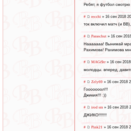
Ребят, я футбол смотрю 
#
recchi
» 16 сен 2018 20
ток включил матч (и ВВ),
#
Paraschut
» 16 сен 2018
Нааааааа! Вынимай мра
Рахимова! Рахимова мн
#
MAGi$tr
» 16 сен 2018
молодцы. вперед, давить 
#
Zely69
» 16 сен 2018 2
Гооооооол!!!
Джикия!!! :))
#
irod sm
» 16 сен 2018 
ДЖИКО!!!!!!!
#
Pink21
» 16 сен 2018 2