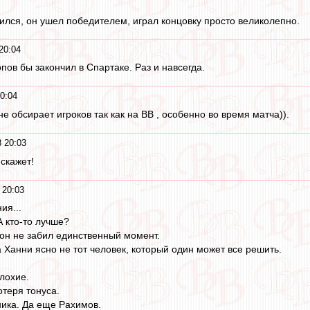
ился, он ушел победителем, играл концовку просто великолепно.
20:04
пов бы закончил в Спартаке. Раз и навсегда.
0:04
не обсирает игроков так как на ВВ , особенно во время матча)).
 20:03
скажет!
 20:03
ия...
А кто-то лучше?
 он не забил единственный момент.
 Ханни ясно не тот человек, который один может все решить.
лохие.
теря тонуса.
ика. Да еще Рахимов.