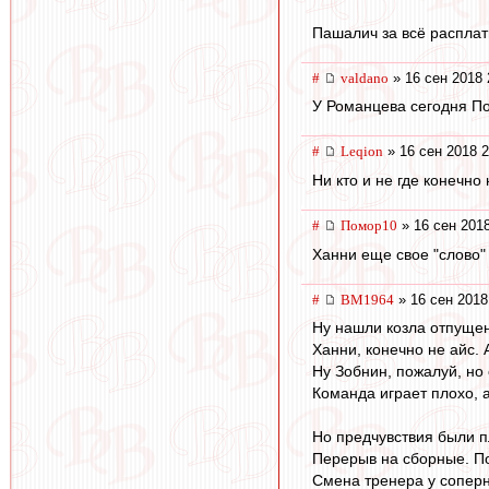
Пашалич за всё расплат
#
valdano
» 16 сен 2018 
У Романцева сегодня По
#
Leqion
» 16 сен 2018 2
Ни кто и не где конечно 
#
Помор10
» 16 сен 2018
Ханни еще свое "слово" 
#
BM1964
» 16 сен 2018
Ну нашли козла отпущен
Ханни, конечно не айс. 
Ну Зобнин, пожалуй, но
Команда играет плохо, а
Но предчувствия были п
Перерыв на сборные. По
Смена тренера у соперн