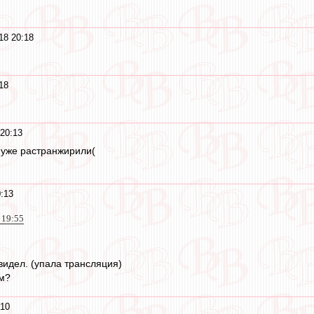
18 20:18
18
20:13
 уже растранжирили(
:13
 19:55
идел. (упала трансляция)
зм?
:10