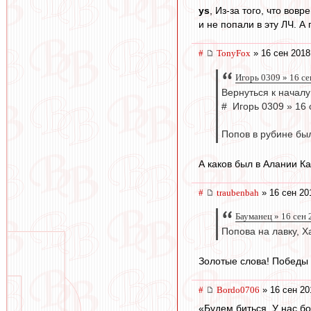
ys
, Из-за того, что вов
и не попали в эту ЛЧ. А
#
TonyFox
» 16 сен 2018
Игорь 0309 » 16 се
Вернуться к началу
# Игорь 0309 » 16 
Попов в рубине бы
А каков был в Алании К
#
traubenbah
» 16 сен 20
Бауманец » 16 сен 
Попова на лавку, Х
Золотые слова! Победы
#
Bordo0706
» 16 сен 20
«Будем биться. У нас бо