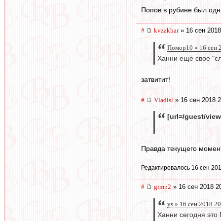
Попов в рубине был од
#
kvzakhar
» 16 сен 2018
Помор10 » 16 сен 
Ханни еще свое "сл
затвитит!
#
Vladisl
» 16 сен 2018 2
[url=/guest/vie
Правда текущего момента
Редактировалось 16 сен 201
#
gimp2
» 16 сен 2018 2
ys » 16 сен 2018 2
Ханни сегодня это