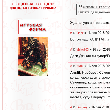
СБОР ДЕНЕЖНЫХ СРЕДСТВ
alekc363 » 16 сен 
ДЛЯ ДЕТЕЙ ТОЛИКА ГЕРЦЫНА
Ребята дави,неужел
Ждать чуда в игре с ахм
#
Йося
» 16 сен 2018 20
Вот он наш КАПИТАН, а 
#
alekc363
» 16 сен 2018
Дави,Джикия ты супер!Ре
#
mifta
» 16 сен 2018 20
Ansfil
, Наоборот, Семен
когда через десять мет
Семенову, когда тот ру
оставшемуся с мячом на
же как раз правильное 
нельзя, судья вернул ш
#
Bestguy
» 16 сен 2018 