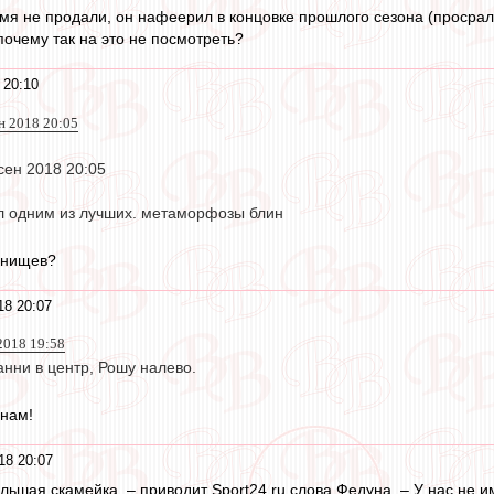
ремя не продали, он нафеерил в концовке прошлого сезона (просрал
 почему так на это не посмотреть?
 20:10
н 2018 20:05
сен 2018 20:05
л одним из лучших. метаморфозы блин
анищев?
18 20:07
2018 19:58
анни в центр, Рошу налево.
 нам!
18 20:07
льшая скамейка, – приводит Sport24.ru слова Федуна. – У нас не 