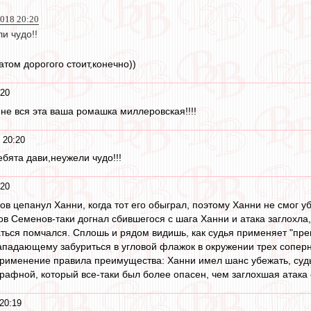
2018 20:20
и чудо!!
атом дорогого стоит,конечно))
:20
не вся эта ваша ромашка миллеровская!!!!
 20:20
бята дави,неужели чудо!!!
:20
ов цепанул Ханни, когда тот его обыграл, поэтому Ханни не смог у
ров Семенов-таки догнал сбившегося с шага Ханни и атака заглохл
гаться помчался. Сплошь и рядом видишь, как судья применяет "пр
падающему забуриться в угловой флажок в окружении трех соперник
применение правила преимущества: Ханни имел шанс убежать, судья
трафной, который все-таки был более опасен, чем заглохшая атака 
20:19